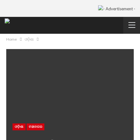
Home
ଓଡ଼ିଶା
ଓଡ଼ିଶା
ମହାନଗର