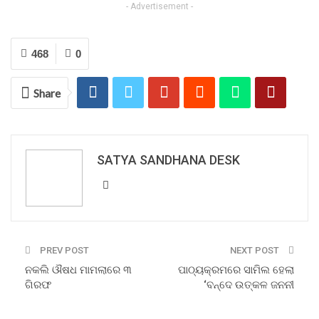
- Advertisement -
468
0
Share
SATYA SANDHANA DESK
PREV POST
NEXT POST
ନକଲି ଔଷଧ ମାମଲାରେ ୩
ପାଠ୍ୟକ୍ରମରେ ସାମିଲ ହେଲା
ଗିରଫ
‘ବନ୍ଦେ ଉତ୍କଳ ଜନନୀ