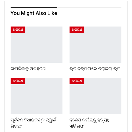
You Might Also Like
ଅପରାଧ
ଅପରାଧ
ନାବାଳିକାକୁ ଅପହରଣ
ଭୂତ ବଙ୍ଗଳାରେ ଡରାଇଲା ଭୂତ
ଅପରାଧ
ଅପରାଧ
ପୂର୍ବତନ ବିଧାୟକଙ୍କ ଜ୍ୱାଇଁ
ବିଜେପି କର୍ମୀଙ୍କୁ ହତ୍ୟା;
ଗିରଫ
୩ଗିରଫ