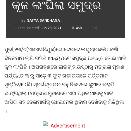
କୂଳ ଲଂଘିଲା ସମୁଦ୍ର
By
SATYA SANDHANA DESK
Last updated
Jun 23, 2021
468
0
ପୁରୀ,୨୩/୬(ଏସଏସନିୟୁଜ)ଗୋଟେପଟେ ଲଘୁଚାପଜନିତ ବର୍ଷା
ଦିନତମାମ ଲାଗି ରହିଛି ।ଅନ୍ୟପଟେ ସମୁଦ୍ର ଅଶାନ୍ତ ହୋଇ ଆଜି
କୁଳ ଲଂଘିଛି । ଅପରାହ୍ଣରେ ଲାଇଟ୍ ହାଉସ୍‌ଠାରୁ ମଙ୍ଗଳା ମୁହାଣ
ପର୍ଯ୍ୟନ୍ତ ୩ ରୁ ସାଢ଼େ ୩ ଫୁଟ ଗଭୀରତାରେ ଗର୍ତ୍ତମାନ
ସୃଷ୍ଟିହୋଇଛି। ସ୍ବର୍ଗଦ୍ବାରର ବହୁ ନିକଟରେ ଜୁଆର ଲହଡ଼ି
ଭାଙ୍ଗିଥିଲା। ମଙ୍ଗଳା ମୁହାଣରେ ଏହା ଅଧିକ ଆଗକୁ ମାଡ଼ି
ଆସିବା ସହ ବେଳାମାର୍ଗକୁ ଧୋଇନେଇ ଥିବାର ଦେଖିବାକୁ ମିଳିଥିଲା
।