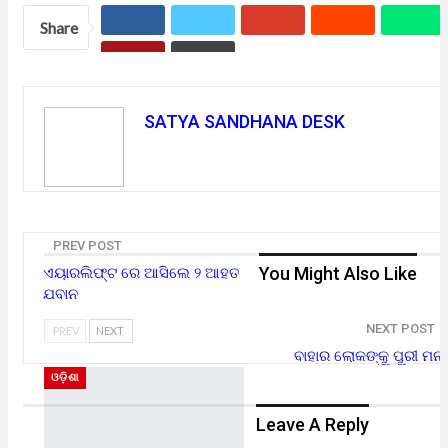
Share
SATYA SANDHANA DESK
PREV POST
You Might Also Like
ଏୟାରଲିଫ୍ଟ ରେ ଆସିଲେ ୨ ଆହତ
ଯବାନ
NEXT POST
PREV
NEXT
ବାହାର ଲୋକଙ୍କୁ ପୁରୀ ମନା
ଓଡ଼ିଶା
Leave A Reply