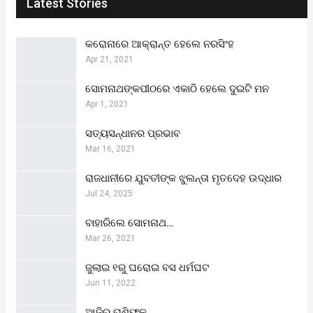
Latest Stories
କରୋନାରେ ଆକ୍ରାନ୍ତ ହେଲେ ନରସିଂହ
Apr 21, 2021
ସୋମନାଥଙ୍କପୀଠରେ ଏକାଠି ହେଲେ ଦୁଇଟି ମନ
Apr 1, 2021
ସତ୍ୟସନ୍ଧାନର ପ୍ରଭାବ
Mar 16, 2021
ରାଜଧାନୀରେ ଯୁବତୀଙ୍କ ଝୁଲନ୍ତା ମୃତଦେହ ଉଦ୍ଧାର
Jul 24, 2025
ବାହାରିଲେ ସୋମନାଥ…
Mar 26, 2021
ଜୁଲାଇ ୧ରୁ ଘରୋଇ ବସ ଧର୍ମଘଟ
Jun 11, 2022
ଆଜିର ରାଶିଫଳ