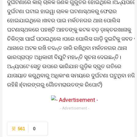
ଦୁର୍ଘଟଣାରେ କାର୍ ଚାଳକ ଜଣକ ଗୁରୁତର ହୋଇଥିଲେ।ଅନ୍ୟପଟେ
ଦୁର୍ଘଟଣା ଘଟାଇ ହାଇୱା ଚାଳକ ଘଟଣାସ୍ଥଳରୁ ଫେରାର
ହୋଇଯାଇଥିଲେ।ଖବର ପାଇ ମର୍କତନଗର ଥାନା ପୋଲିସ
ଘଟଣାସ୍ଥଳରେ ପହଞ୍ଚି ଆହତଙ୍କୁ କଟକ ବଡ଼ ଡ଼ାକ୍ତରଖାନାକୁ
ଚିକିତ୍ସା ପାଇଁ ପଠାଇଥିଲେ।ପରେ ପୋଲିସ ଗାଡ଼ି ଦୁଇଟିକୁ ଜବତ 
ଥାନାରେ ଅଟକ ରଖି ତଦନ୍ତ ଜାରି ରଖିଥିବା ମର୍କତନଗର ଥାନା
ଭାରପ୍ରାପ୍ତ ଅଧିକାରୀ ବିୟୁଟି ମହାନ୍ତି ସୂଚନା ଦେଇଛନ୍ତି।
ଅନ୍ୟପଟେ ସେତୁ ଉପରେ ଭାରିଯାନ ଗୁଡ଼ିକ ଦ୍ରୁତ ଗତିରେ
ଯାତାୟାତ କରୁଥିବାରୁ ଅଧିକାଂଶ ସମୟରେ ଦୁର୍ଘଟଣା ଘଟୁଥିବା ନଜି
ରହିଛି।(ବାରଙ୍ଗରୁ ଗୈାତମରାଉତଙ୍କ ରିପୋର୍ଟ)
- Advertisement -
561
0