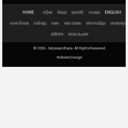
HOME
ଓଡ଼ିଶା
ଜିଲ୍ଲା
ରାଜନୀତି
ଅପରାଧ
ENGLISH
ଦେଶ ବିଦେଶ
ବାଣିଜ୍ୟ
ଖେଳ
ଜଣା ଅଜଣା
ଜୀବନଚର୍ଯ୍ୟା
ମନୋରଞ୍ଜ
ରାଶିଫଳ
ସତ୍ୟ ସନ୍ଧାନ
© 2026 - Satyasandhana. All Rights Reserved.
Website Design: