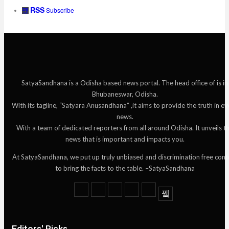
RSS
Subscribe
SatyaSandhana is a Odisha based news portal. The head office of is in
Bhubaneswar, Odisha.
With its tagline, “Satyara Anusandhana” ,it aims to provide the truth in ev
news.
With a team of dedicated reporters from all around Odisha. It unveils t
news that is important and impacts you.
At SatyaSandhana, we put up truly unbiased and discrimination free cont
to bring the facts to the table. –SatyaSandhana
Editors' Picks