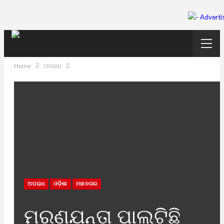
Home
ଅପରାଧ
ଅପରାଧ
ଓଡ଼ିଶା
ମହାନଗର
ମରଣଯନ୍ତା ପାଲଟିଛି