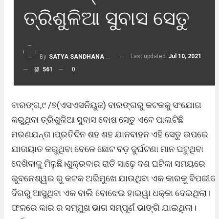
ତ୍ରିଶୁଳିଆ ସୁବାସ ସେତୁ
Last updated
Jul 10, 2021
By
SATYA SANDHANA DESK
561
0
ବାରଙ୍ଗ,୯ /୭(ଏସଏସନିୟୁଜ) ବାରଙ୍ଗରୁ କଟକକୁ ସଂଯୋଗ
କରୁଥିବା ତ୍ରିଶୁଳିଆ ସୁବାସ ବୋଷ ସେତୁ ଏବେ ପାଲଟିଛି
ମରଣଯନ୍ତା।ପ୍ରତିଦିନ ଶହ ଶହ ଯାନବାହନ ଏହି ସେତୁ ଉପରେ
ଯାତାୟାତ କରୁଥିବା ବେଳେ ଛୋଟ ବଡ଼ ଦୁର୍ଘଟଣା ମାନ ଘଟୁଥିବା
ଦେଖିବାକୁ ମିଳୁଛି।ଶୁକ୍ରବାର ରାତି ସାଢ଼େ ଦଶ ଘଟିକା ସମୟରେ
ଭୁବନେଶ୍ୱର ରୁ କଟକ ଅଭିମୁଖେ ଯାଉଥିବା ଏକ କାରକୁ ବିପରୀତ
ଦିଗରୁ ଆସୁଥିବା ଏକ ବାଲି ବୋଝେଇ ହାଇୱା ଧକ୍କା ଦେଇଥିଲା।
ଫଳରେ କାର ର ସମ୍ମୁଖ ଭାଗ ସମ୍ପୂର୍ଣ ଭାଙ୍ଗି ଯାଇଥିଲା।