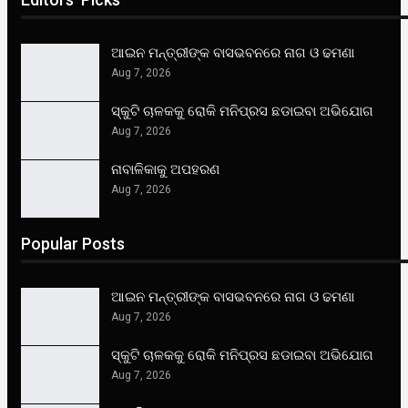
ଆଇନ ମନ୍ତ୍ରୀଙ୍କ ବାସଭବନରେ ନାଗ ଓ ଢମଣା
Aug 7, 2026
ସ୍କୁଟି ଚାଳକକୁ ରୋକି ମନିପ୍ରସ ଛଡାଇବା ଅଭିଯୋଗ
Aug 7, 2026
ନାବାଳିକାକୁ ଅପହରଣ
Aug 7, 2026
Popular Posts
ଆଇନ ମନ୍ତ୍ରୀଙ୍କ ବାସଭବନରେ ନାଗ ଓ ଢମଣା
Aug 7, 2026
ସ୍କୁଟି ଚାଳକକୁ ରୋକି ମନିପ୍ରସ ଛଡାଇବା ଅଭିଯୋଗ
Aug 7, 2026