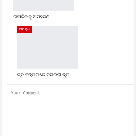
ନାବାଳିକାକୁ ଅପହରଣ
ଅପରାଧ
ଭୂତ ବଙ୍ଗଳାରେ ଡରାଇଲା ଭୂତ