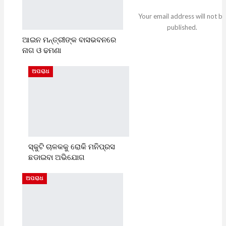
Your email address will not be
published.
ଆଇନ ମନ୍ତ୍ରୀଙ୍କ ବାସଭବନରେ
ନାଗ ଓ ଢମଣା
ଅପରାଧ
ସ୍କୁଟି ଚାଳକକୁ ରୋକି ମନିପ୍ରସ
ଛଡାଇବା ଅଭିଯୋଗ
ଅପରାଧ