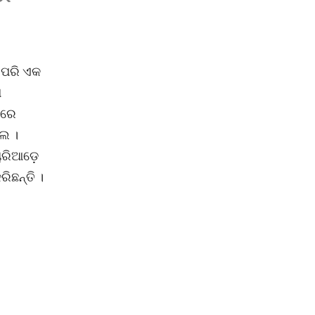
 ଏପରି ଏକ
ଶ
ିରେ
ଲେ ।
ଚାରିଆଡ଼େ
ିଛନ୍ତି ।