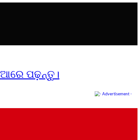
ିଆରେ ପଢ଼ନ୍ତୁ।