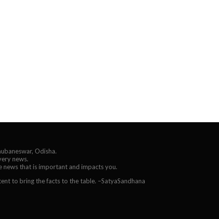
Bhubaneswar, Odisha.
every news.
he news that is important and impacts you.
ent to bring the facts to the table. –SatyaSandhana