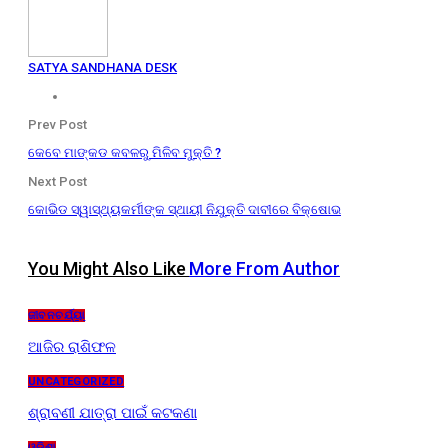
SATYA SANDHANA DESK
Prev Post
କେବେ ମାଙ୍କଡ କବଳରୁ ମିଳିବ ମୁକ୍ତି ?
Next Post
କୋଭିଡ ସ୍ୱାସ୍ଥ୍ୟକର୍ମୀଙ୍କ ସ୍ଥାୟୀ ନିଯୁକ୍ତି ଦାବୀରେ ବିକ୍ଷୋଭ
You Might Also Like
More From Author
ଜୀବନଚର୍ଯ୍ୟା
ଆଜିର ରାଶିଫଳ
UNCATEGORIZED
ଶ୍ରାବଣୀ ଯାତ୍ରା ପାଇଁ କଟକଣା
ଓଡ଼ିଶା