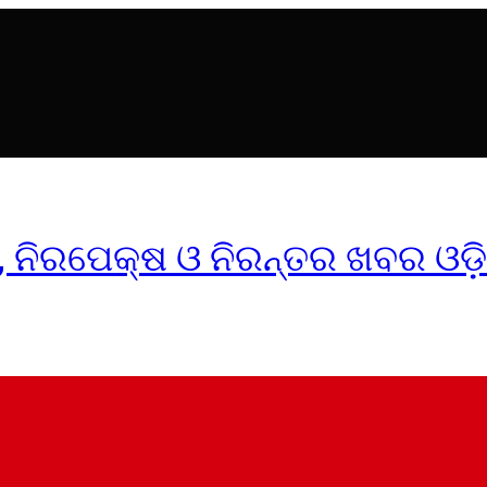
ୀକ, ନିରପେକ୍ଷ ଓ ନିରନ୍ତର ଖବର ଓଡ଼