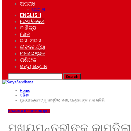
ଅପରାଧ
ଘୋଟାଲା
ENGLISH
ଦେଶ ବିଦେଶ
ବାଣିଜ୍ୟ
ଖେଳ
ଜଣା ଅଜଣା
ଜୀବନଚର୍ଯ୍ୟା
ମନୋରଞ୍ଜନ
ରାଶିଫଳ
ସତ୍ୟ ସନ୍ଧାନ
Home
ଓଡ଼ିଶା
ମୁଖ୍ୟମନ୍ତ୍ରୀଙ୍କୁ କାମୁଡ଼ିଲା ମଶା, ଯନ୍ତ୍ରୀଙ୍କ ଗଲା ଚାକିରି
ଓଡ଼ିଶା
ଦେଶ ବିଦେଶ
ମନୋରଞ୍ଜନ
ମୁଖ୍ୟମନ୍ତ୍ରୀଙ୍କୁ କାମୁଡ଼ିଲ