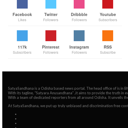
Facebook
Twitter
Dribbble
Youtube
Likes
Followers
Followers
Subscribers
117k
Pinterest
Instagram
RSS
Subscribers
Followers
Followers
Subscribe
SatyaSandhana is a Odisha based news portal. The head office of is in 
With its tagline, “Satyara Anusandhana” ,it aims to provide the truth in 
With a team of dedicated reporters from all around Odisha. It unveils t
At SatyaSandhana, we put up truly unbiased and discrimination free cont