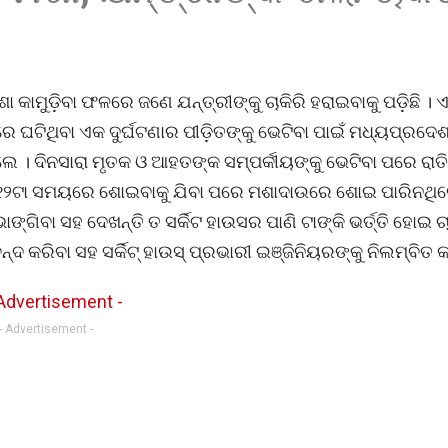
ା କାମୁଡ଼ିବା ଫଳରେ ଜଣେ ଯନ୍ତ୍ରୀଙ୍କୁ ଚାକିରି ହରାଇବାକୁ ପଡ଼ିଛି ।
ଘଟିଥିବା ଏକ ଦୁର୍ଘଟଣାର ପୀଡ଼ିତଙ୍କୁ ଭେଟିବା ପାଇଁ ମଧ୍ୟପ୍ରଦେ
ଲେ । ଦିନସାରା ମୃତକ ଓ ଆହତଙ୍କ ସମ୍ପର୍କୀୟଙ୍କୁ ଭେଟିବା ପରେ ରାତ
ରାତି ୧୨ଟା ସମୟରେ ଶୋଇବାକୁ ଯିବା ପରେ ମଶାଦାଉରେ ଶୋଇ ପାରିନଥି
ଗିବା ସହ ଦେଖନ୍ତି ତ ସର୍କିଟ ହାଉସର ପାଣି ଟାଙ୍କି ଭର୍ତ୍ତି ହୋଇ 
 କରିବା ସହ ସର୍କିଟ୍ ହାଉସ୍ ପ୍ରଭାରୀ ଇଞ୍ଜିନିୟରଙ୍କୁ ନିଲମ୍ବିତ କର
- Advertisement -