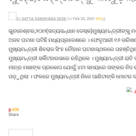
By
SATYA SANDHANA DESK
On
Feb 20, 2021
604
0
ଭୁବନେଶ୍ବର,୨୦ା୨(ସତ୍ୟସନ୍ଧାନ ଡେସ୍କ)ମୁଖ୍ୟମନ୍ତ୍ରୀଙ୍କୁ ମଶ
ଅଜବ ଘଟଣା ଘଟିଛି ମଧ୍ୟପ୍ରଦେଶରେ । ଫେବୃଆରୀ ୧୬ ତାରିଖରେ 
ମୁଖ୍ୟମନ୍ତ୍ରୀ ଶିବରାଜ ସିଂହ ଚୌହାନ ଘଟଣାସ୍ଥଳରେ ପହଞ୍ଚିଥି
ମୁଖ୍ୟମନ୍ତ୍ରୀ ସର୍କିଟହାଉସରେ ରହିଥିଲେ । ମୁଖ୍ୟମନ୍ତ୍ରୀ 
ମାତ୍ର ମଶାଙ୍କ ପ୍ରକୋପ ଯୋଗୁଁ ୪ଟା ସମୟରେ ତାଙ୍କର ନିଦ ଭାଙ୍
ପଡ଼ୁଥିଲା । ଫଳରେ ମୁଖ୍ୟମନ୍ତ୍ରୀ ନିଜେ ପାଣିଟାଙ୍କି ମୋଟର ବନ୍ଦ
604
0
Share