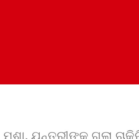
ା ମଶା, ଯନ୍ତ୍ରୀଙ୍କ ଗଲା ଚାକିର