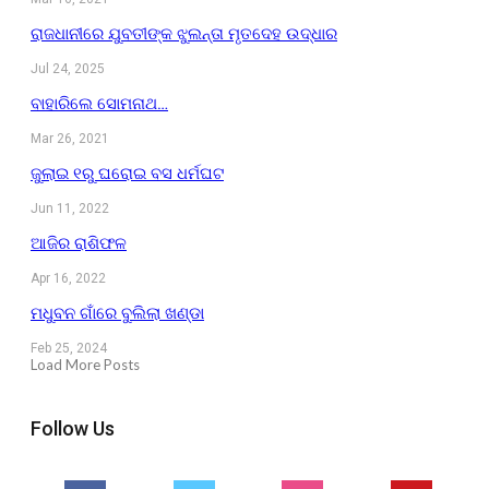
ରାଜଧାନୀରେ ଯୁବତୀଙ୍କ ଝୁଲନ୍ତା ମୃତଦେହ ଉଦ୍ଧାର
Jul 24, 2025
ବାହାରିଲେ ସୋମନାଥ…
Mar 26, 2021
ଜୁଲାଇ ୧ରୁ ଘରୋଇ ବସ ଧର୍ମଘଟ
Jun 11, 2022
ଆଜିର ରାଶିଫଳ
Apr 16, 2022
ମଧୁବନ ଗାଁରେ ବୁଲିଲା ଖଣ୍ଡା
Feb 25, 2024
Load More Posts
Follow Us