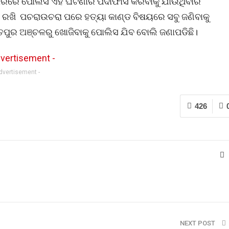
ଧାରରେ ପୋଲିସ ଏହି ଘଟଣାର ପର୍ଦାଫାସ କରିବାକୁ ଯାଉଥିବାର
 ରଖି ପଚରାଉଚରା ପରେ ହତ୍ୟା କାଣ୍ଡ ବିଷୟରେ ସବୁ ଜଣିବାକୁ
ରତପୁର ଅଞ୍ଚଳରୁ ଖୋଜିବାକୁ ପୋଲିସ ଯିବ ବୋଲି ଜଣାପଡିଛି।
Advertisement -
426
NEXT POST