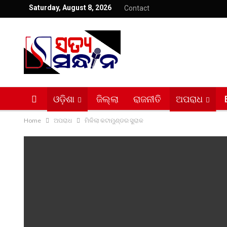
Saturday, August 8, 2026
Contact
ଓଡ଼ିଶା
ଜିଲ୍ଲା
ରାଜନୀତି
ଅପରାଧ
Home
ଅପରାଧ
ମିଳିଲା କଟାମୁଣ୍ଡର ସୁରାକ
ସତ୍ୟ ସନ୍ଧାନ