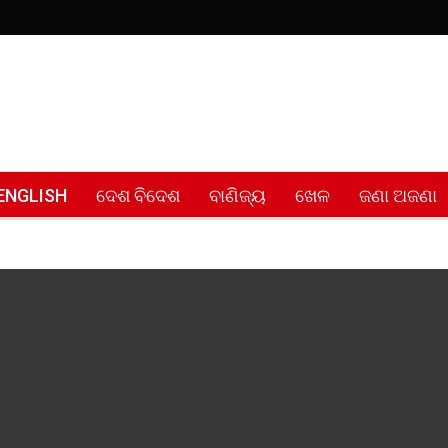
ENGLISH
ଦେଶ ବିଦେଶ
ବାଣିଜ୍ୟ
ଖେଳ
ଜଣା ଅଜଣା