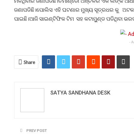
ମିିଳିଥିବାର ଜଣାପଡିିିଛି।ତମାଣ୍ଡୋ ଅଞ୍ଚଳର ଏକ ଲିଙ୍କ ଆ
ଜଣାପଡିଛି।ପୋଲିସ ଏହି ଘଟଣାର ମୁଖ୍ୟ ସୂତ୍ରଧର କୁ ଅଟକ
ପାଇଛି।ଆଜି ସାଇଣ୍ଟିଫିକ ଟିମ ସହ କଟାମୁୁଣ୍ଡ ପଡିଥିବା ଭ
- 
Share
SATYA SANDHANA DESK
PREV POST