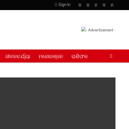
Sign In
ଜୀବନଚର୍ଯ୍ୟା
ମନୋରଞ୍ଜନ
ରାଶିଫଳ