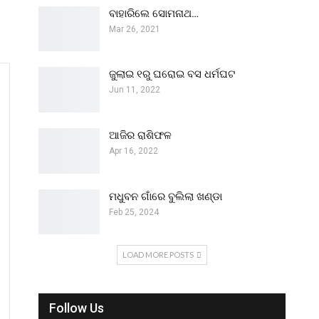
ବାହାରିଲେ ସୋମନାଥ…
Mar 26, 2021
ଜୁଲାଇ ୧ରୁ ଘରୋଇ ବସ ଧର୍ମଘଟ
Jun 11, 2022
ଆଜିର ରାଶିଫଳ
Apr 16, 2022
ମଧୁବନ ଗାଁରେ ବୁଲିଲା ଖଣ୍ଡା
Feb 25, 2024
LOAD MORE POSTS
Follow Us