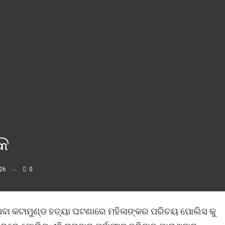
ାକ
26
0
ିବା କଟାମୁଣ୍ଡ ହତ୍ୟା ଘଟଣାରେ ମହିଳାଙ୍କର ପରିଚୟ ପୋଲିସ କୁ