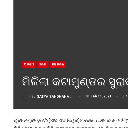
ଅପରାଧ
ଓଡ଼ିଶା
ମହାନଗର
ମିଳିଲା କଟାମୁଣ୍ଡର ସୁର
On
Feb 11, 2021
4
By
SATYA SANDHANA DESK
ଭୁବନେଶ୍ବର,୧୧/୨(ଏସ ଏସ ନିୟୁଜ)ଚନ୍ଦକା ଅଞ୍ଚଳରେ ଘଟିଥ