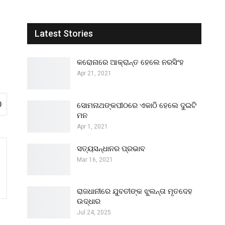
Latest Stories
କରୋନାରେ ଆକ୍ରାନ୍ତ ହେଲେ ନରସିଂହ
Apr 21, 2021
0
ସୋମନାଥଙ୍କପୀଠରେ ଏକାଠି ହେଲେ ଦୁଇଟି
ମନ
Apr 1, 2021
ସତ୍ୟସନ୍ଧାନର ପ୍ରଭାବ
Mar 16, 2021
ରାଜଧାନୀରେ ଯୁବତୀଙ୍କ ଝୁଲନ୍ତା ମୃତଦେହ
ଉଦ୍ଧାର
Jul 24, 2025