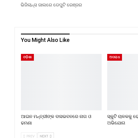
ଭିଜିଲାନ୍ସ ଜାଲରେ ଡେପୁଟି ରେଞ୍ଜର
You Might Also Like
ଓଡ଼ିଶା
ଅପରାଧ
ଆଇନ ମନ୍ତ୍ରୀଙ୍କ ବାସଭବନରେ ନାଗ ଓ
ସ୍କୁଟି ଚାଳକକୁ 
ଢମଣା
ଅଭିଯୋଗ
PREV
NEXT