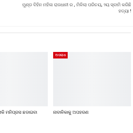
ମୁଣ୍ଡ ବିହିନ ମହିଳା ରାଜଧାନୀ ର , ମିଳିଲା ପରିଚୟ, ୨ୟ ସ୍ବାମି କରିଛି
ହତ୍ୟା !
ଅପରାଧ
ରୋକି ମନିପ୍ରସ ଛଡାଇବା
ନାବାଳିକାକୁ ଅପହରଣ