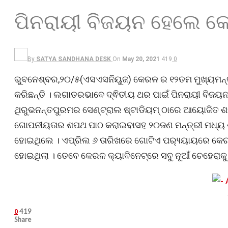
ପିନରାୟୀ ବିଜୟନ ହେଲେ କେ
By
SATYA SANDHANA DESK
On
May 20, 2021
419
0
ଭୁବନେଶ୍ବର,୨୦/୫(ଏସଏସନିୟୁଜ) କେରଳ ର ୧୨ତମ ମୁଖ୍ୟମନ୍
କରିଛନ୍ତି । ଲଗାତରଭାବେ ଦ୍ଵିତୀୟ ଥର ପାଇଁ ପିନରାୟୀ ବିଜ
ଥିରୁଭନନ୍ତପୁରମର ସେଣ୍ଟ୍ରାଲ ଷ୍ଟାଡିୟମ୍ ଠାରେ ଆୟୋଜିତ ଶ
ଗୋପନୀୟତାର ଶପଥ ପାଠ କରାଇବାସହ ୨୦ଜଣ ମନ୍ତ୍ରୀ ମଧ୍ୟ ଶପ
ହୋଇଥିଲେ । ଏପ୍ରିଲ ୬ ତାରିଖରେ ଗୋଟିଏ ପର‌୍ୟ୍ୟାୟରେ କେ
ହୋଇଥିଲା । ତେବେ କେରଳ କ୍ୟାବିନେଟ୍ରେ ସବୁ ନୂଆଁ ଚେହେରାକୁ 
419
0
Share