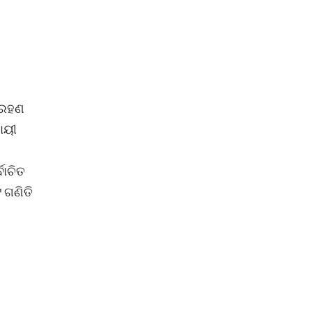
୍ରହଣ
ାୟୀ
ବାଚିତ
 ଗଣିତି