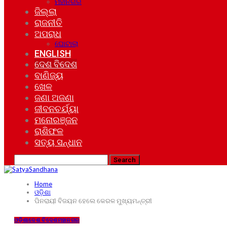
ମହାନଗର
ଜିଲ୍ଲା
ରାଜନୀତି
ଅପରାଧ
ଘୋଟାଲା
ENGLISH
ଦେଶ ବିଦେଶ
ବାଣିଜ୍ୟ
ଖେଳ
ଜଣା ଅଜଣା
ଜୀବନଚର୍ଯ୍ୟା
ମନୋରଞ୍ଜନ
ରାଶିଫଳ
ସତ୍ୟ ସନ୍ଧାନ
Home
ଓଡ଼ିଶା
ପିନରାୟୀ ବିଜୟନ ହେଲେ କେରଳ ମୁଖ୍ୟମନ୍ତ୍ରୀ
ଓଡ଼ିଶା
ଦେଶ ବିଦେଶ
ମହାନଗର