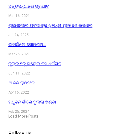
ସତ୍ୟସନ୍ଧାନର ପ୍ରଭାବ
Mar 16, 2021
ରାଜଧାନୀରେ ଯୁବତୀଙ୍କ ଝୁଲନ୍ତା ମୃତଦେହ ଉଦ୍ଧାର
Jul 24, 2025
ବାହାରିଲେ ସୋମନାଥ…
Mar 26, 2021
ଜୁଲାଇ ୧ରୁ ଘରୋଇ ବସ ଧର୍ମଘଟ
Jun 11, 2022
ଆଜିର ରାଶିଫଳ
Apr 16, 2022
ମଧୁବନ ଗାଁରେ ବୁଲିଲା ଖଣ୍ଡା
Feb 25, 2024
Load More Posts
Follow Us