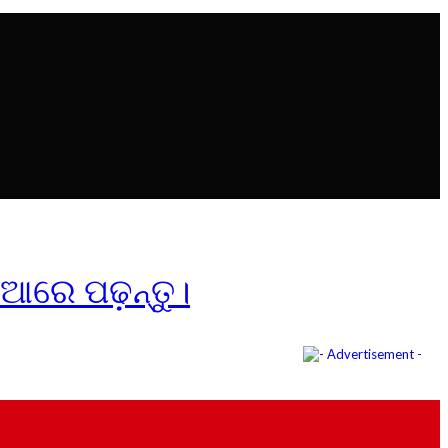
ିଆରେ ପଢ଼ନ୍ତୁ।