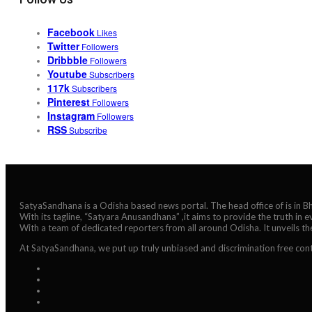
Facebook
Likes
Twitter
Followers
Dribbble
Followers
Youtube
Subscribers
117k
Subscribers
Pinterest
Followers
Instagram
Followers
RSS
Subscribe
SatyaSandhana is a Odisha based news portal. The head office of is in 
With its tagline, “Satyara Anusandhana” ,it aims to provide the truth in 
With a team of dedicated reporters from all around Odisha. It unveils t
At SatyaSandhana, we put up truly unbiased and discrimination free cont