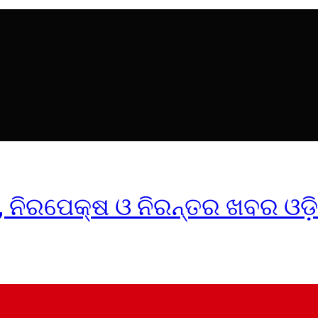
ୀକ, ନିରପେକ୍ଷ ଓ ନିରନ୍ତର ଖବର ଓଡ଼