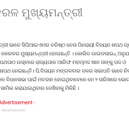
ରଳ ମୁଖ୍ୟମନ୍ତ୍ରୀ
ତ୍ରୀ ଭାବେ ସିପିଆଇଏମର ବରିଷ୍ଠ ନେତା ପିନରାୟୀ ବିଜୟନ ଶପଥ ଗ
ୟନ କେରଳର ମୁଖ୍ୟମନ୍ତ୍ରୀ ହୋଇଛନ୍ତି । କୋଭିଡ ଗାଇଡଲାଇନ୍ ଅନୁଯ
ପଥପାଠ ଉସ୍‌ବରେ ରାଜ୍ୟପାଳ ଆରିଫ ମହମ୍ମଦ ଖାନ ତାଙ୍କୁ ପଦ ଓ
ଥ ନେଇଛନ୍ତି। ପି.ବିଜୟନ ମଙ୍ଗଳବାର ଦଳର ସଭାପତି ଭାବେ ନିର୍
ରଳ ବିଧାନସଭା ପାଇଁ ମତଦାନ ହୋଇଥିବାବେଳେ ମେ ୨ ତାରିଖରେ ଭୋଟ
ସାମିଲ କରାଯାଇଥିବାର ଦେଖିବାକୁ ମିଳିଛି ।
- Advertisement -