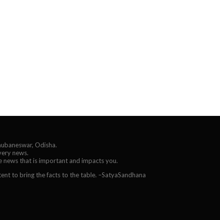
Bhubaneswar, Odisha.
every news.
he news that is important and impacts you.
ent to bring the facts to the table. –SatyaSandhana