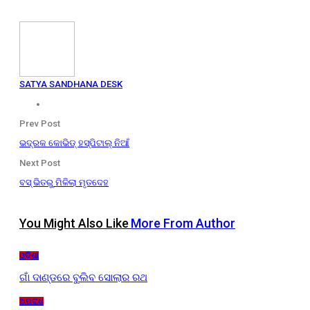
SATYA SANDHANA DESK
Prev Post
ଭଦ୍ରକ କୋଭିଡ୍ ହସ୍ପିଟାଲ୍ ନିଆଁ
Next Post
ବସ୍ ଭିତରୁ ମିଳିଲା ମୃତଦେହ
You Might Also Like
More From Author
ଓଡ଼ିଶା
ଗାଁ ଦାଣ୍ଡରେ ବୁଲିବ ସୋଲାର ରଥ
ଅପରାଧ