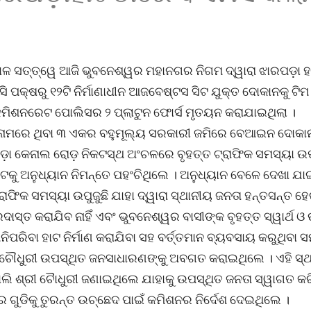
ଳ ସତ୍ତ୍ୱେ ଆଜି ଭୁବନେଶ୍ୱର ମହାନଗର ନିଗମ ଦ୍ୱାରା ଝାରପଡ଼ା 
ସି ପକ୍ଷରୁ ୧୨ଟି ନିର୍ମାଣାଧୀନ ଆଜବେଷ୍ଟସ ସିଟ ଯୁକ୍ତ ଦୋକାନକୁ ଟି
କମିଶନରେଟ ପୋଲିସର ୨ ପ୍ଲାଟୁନ ଫୋର୍ସ ମୃତୟନ କରାଯାଇଥିଲା ।
ଏ ନାମରେ ଥିବା ୩ ଏକର ବହୁମୂଲ୍ୟ ସରକାରୀ ଜମିରେ ବେଆଇନ ଦୋକା
ରପଡ଼ା କେନାଲ ରୋଡ଼ ନିକଟସ୍ଥ ଅଂଚଳରେ ବୃହତ୍ତ ଟ୍ରାଫିକ ସମସ୍ୟା ଉପୁ
ଟକୁ ଅନୁଧ୍ୟାନ ନିମନ୍ତେ ପହଂଚିଥିଲେ । ଅନୁଧ୍ୟାନ ବେଳେ ଦେଖା ଯା
ାଫିକ ସମସ୍ୟା ଉପୁଜୁଛି ଯାହା ଦ୍ୱାରା ସ୍ଥାନୀୟ ଜନତା ହନ୍ତସନ୍ତ ହେ
ସ୍ତ କରାଯିବ ନାହିଁ ଏବଂ ଭୁବନେଶ୍ୱର ବାସୀଙ୍କ ବୃହତ୍ତ ସ୍ୱାର୍ଥ ଓ 
ନିପରିବା ହାଟ ନିର୍ମାଣ କରାଯିବା ସହ ବର୍ତ୍ତମାନ ବ୍ୟବସାୟ କରୁଥିବା 
 ଚୌଧୁରୀ ଉପସ୍ଥିତ ଜନସାଧାରଣଙ୍କୁ ଅବଗତ କରାଇଥିଲେ । ଏହି ସ୍
ଲି ଶ୍ରୀ ଚୋୖଧୁରୀ ଜଣାଇଥିଲେ ଯାହାକୁ ଉପସ୍ଥିତ ଜନତା ସ୍ୱାଗତ କ
ଗୁଡିକୁ ତୁରନ୍ତ ଉଚ୍ଛେଦ ପାଇଁ କମିଶନର ନିର୍ଦେଶ ଦେଇଥିଲେ ।