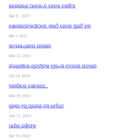
କରୋନାରେ ଆକ୍ରାନ୍ତ ହେଲେ ନରସିଂହ
Apr 21, 2021
ସୋମନାଥଙ୍କପୀଠରେ ଏକାଠି ହେଲେ ଦୁଇଟି ମନ
Apr 1, 2021
ସତ୍ୟସନ୍ଧାନର ପ୍ରଭାବ
Mar 16, 2021
ରାଜଧାନୀରେ ଯୁବତୀଙ୍କ ଝୁଲନ୍ତା ମୃତଦେହ ଉଦ୍ଧାର
Jul 24, 2025
ବାହାରିଲେ ସୋମନାଥ…
Mar 26, 2021
ଜୁଲାଇ ୧ରୁ ଘରୋଇ ବସ ଧର୍ମଘଟ
Jun 11, 2022
ଆଜିର ରାଶିଫଳ
Apr 16, 2022