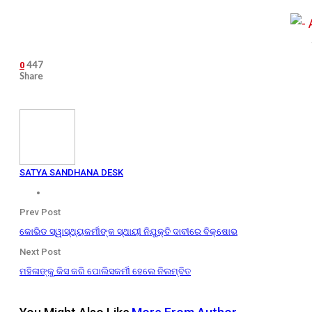
447
0
Share
SATYA SANDHANA DESK
Prev Post
କୋଭିଡ ସ୍ୱାସ୍ଥ୍ୟକର୍ମୀଙ୍କ ସ୍ଥାୟୀ ନିଯୁକ୍ତି ଦାବୀରେ ବିକ୍ଷୋଭ
Next Post
ମହିଳାଙ୍କୁ କିସ କରି ପୋଲିସକର୍ମୀ ହେଲେ ନିଲମ୍ବିତ