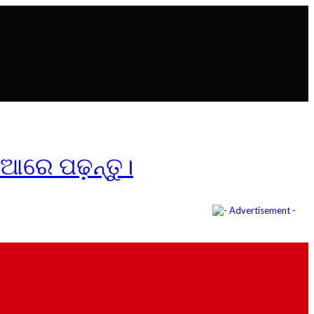
ିଆରେ ପଢ଼ନ୍ତୁ।