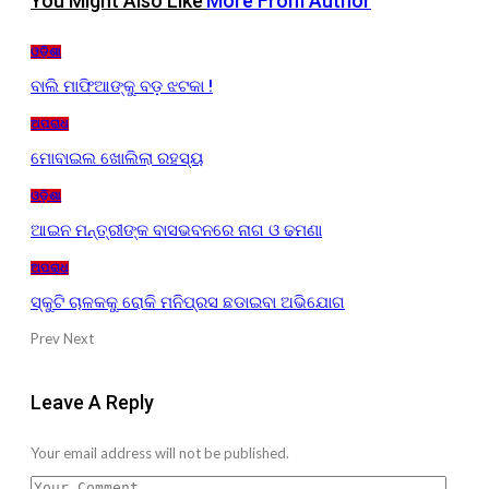
You Might Also Like
More From Author
ଓଡ଼ିଶା
ବାଲି ମାଫିଆଙ୍କୁ ବଡ଼ ଝଟକା !
ଅପରାଧ
ମୋବାଇଲ ଖୋଲିଲା ରହସ୍ୟ
ଓଡ଼ିଶା
ଆଇନ ମନ୍ତ୍ରୀଙ୍କ ବାସଭବନରେ ନାଗ ଓ ଢମଣା
ଅପରାଧ
ସ୍କୁଟି ଚାଳକକୁ ରୋକି ମନିପ୍ରସ ଛଡାଇବା ଅଭିଯୋଗ
Prev
Next
Leave A Reply
Your email address will not be published.