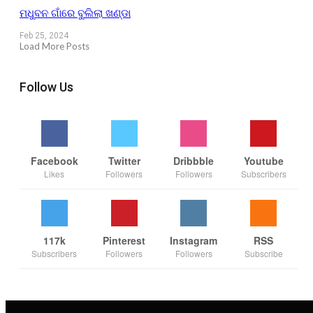
ମଧୁବନ ଗାଁରେ ବୁଲିଲା ଖଣ୍ଡା
Feb 25, 2024
Load More Posts
Follow Us
Facebook
Twitter
Dribbble
Youtube
Likes
Followers
Followers
Subscribers
117k
Pinterest
Instagram
RSS
Subscribers
Followers
Followers
Subscribe