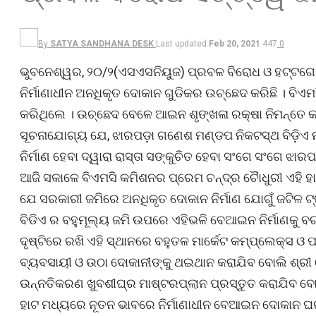
By
SATYA SANDHANA DESK
Last updated
Feb 20, 2021
447
0
ଭୁବନେଶ୍ୱର, ୨୦/୨(ଏସଏସନିୟୁଜ) ପ୍ରବଳ ବିରୋଧ ଓ ହଟ୍ଟଗୋ
ନିର୍ମାଣାଧୀନ ଅନଧିକୃତ ଦୋକାନ ଗୁଡିକର ଉଚ୍ଛେଦ କରିଛି । ବିଏମ
କରିଥିଲେ । ଉଚ୍ଛେଦ ବେଳେ ଆଇନ ଶୃଙ୍ଖଳା ରକ୍ଷା ନିମନ୍ତେ 
ସୂଚନାଯୋଗ୍ୟ ଯେ, ଝାରପଡ଼ା ଗଣେଶ ମଣ୍ଡପ ନିକଟସ୍ଥ ବିଡ଼ି
ନିର୍ମାଣ ହେବା ଦ୍ୱାରା ରାସ୍ତା ସଙ୍କୁଚିତ ହେବା ସଂଗେ ସଂଗେ ଝା
ଆଜି ସକାଳେ ବିଏମସି କମିଶନର ପ୍ରେମ ଚନ୍ଦ୍ର ଚୋୖଧୁରୀ ଏହି ହା
ଯେ ସରକାରୀ ଜମିରେ ଅନଧିକୃତ ଦୋକାନ ନିର୍ମାଣ ଯୋଗୁଁ ଜଟିଳ ଟ୍ର
ବିଡିଏ ର ବହୁମୂଲ୍ୟ ଜମି ଉପରେ ଏହିଭଳି ବେଆଇନ ନିର୍ମାଣକୁ ବରଦା
ଦୃଷ୍ଟିରେ ରଖି ଏହି ସ୍ଥାନରେ ବହୁତଳ ମାର୍କେଟ କମ୍ପ୍ଲେକ୍ସ ଓ ପ
ବ୍ୟବସାୟୀ ଓ ଉଠା ଦୋକାନୀଙ୍କୁ ଥଇଥାନ କରାଯିବ ବୋଲି ଶ୍ରୀ
ଉନ୍ନତିକରଣ ଖୁବଶୀଘ୍ର ମାଷ୍ଟରପ୍ଲାନ ପ୍ରସ୍ତୁତ କରାଯିବ ବୋ
ହାଟ ମଧ୍ୟରେ ନୂତନ ଭାବରେ ନିର୍ମାଣାଧୀନ ବେଆଇନ ଦୋକାନ ଘର 