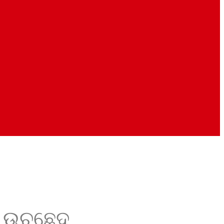
ା ଉଚ୍ଛେଦ