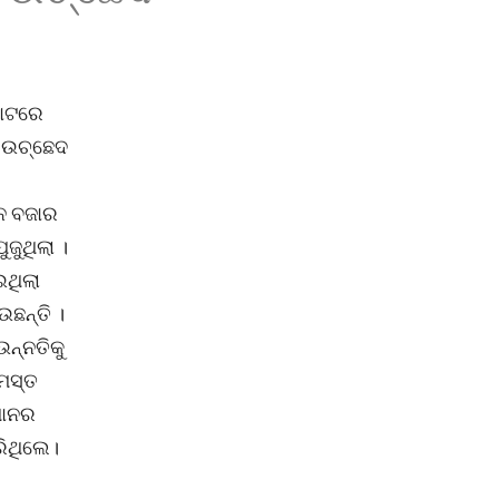
ହାଟରେ
ମ ଉଚ୍ଛେଦ
ନ ବଜାର
ଜୁଥିଲା ।
ଇଥିଲା
ଉଛନ୍ତି ।
ଉନ୍ନତିକୁ
ସମସ୍ତ
ଥାନର
ରିଥିଲେ।