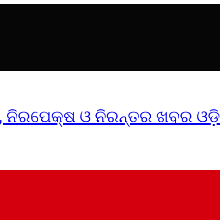
ୀକ, ନିରପେକ୍ଷ ଓ ନିରନ୍ତର ଖବର ଓଡ଼