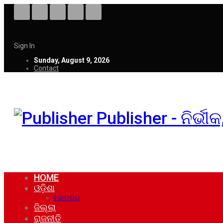
Sign In
Sunday, August 9, 2026
Contact
Publisher - ନିର୍ଭ
HOME
ଓଡ଼ିଶା
ମହାନଗର
ଜିଲ୍ଲା
ରାଜନୀତି