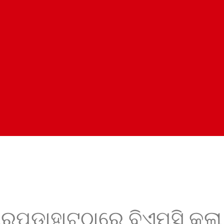
ାରପଡ଼ାହାଟଠାରେ ବିଏମସି କଲ