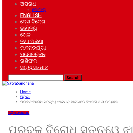
ଅପରାଧ
ଘୋଟାଲା
ENGLISH
ଦେଶ ବିଦେଶ
ବାଣିଜ୍ୟ
ଖେଳ
ଜଣା ଅଜଣା
ଜୀବନଚର୍ଯ୍ୟା
ମନୋରଞ୍ଜନ
ରାଶିଫଳ
ସତ୍ୟ ସନ୍ଧାନ
Home
ଓଡ଼ିଶା
ପ୍ରବଳ ବିରୋଧ ସତ୍ତ୍ୱେ ଝାରପଡ଼ାହାଟଠାରେ ବିଏମସି କଲା ଉଚ୍ଛେଦ
ଓଡ଼ିଶା
ମହାନଗର
ପ୍ରବଳ ବିରୋଧ ସତ୍ତ୍ୱେ ଝ