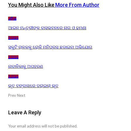
You Might Also Like
More From Author
ଓଡ଼ିଶା
ଆଇନ ମନ୍ତ୍ରୀଙ୍କ ବାସଭବନରେ ନାଗ ଓ ଢମଣା
ଅପରାଧ
ସ୍କୁଟି ଚାଳକକୁ ରୋକି ମନିପ୍ରସ ଛଡାଇବା ଅଭିଯୋଗ
ଅପରାଧ
ନାବାଳିକାକୁ ଅପହରଣ
ଅପରାଧ
ଭୂତ ବଙ୍ଗଳାରେ ଡରାଇଲା ଭୂତ
Prev
Next
Leave A Reply
Your email address will not be published.