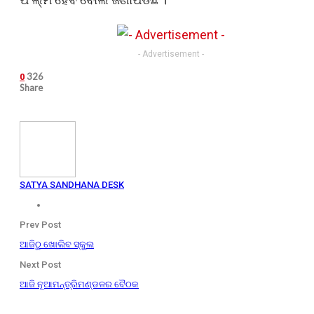
- Advertisement -
326
0
Share
SATYA SANDHANA DESK
Prev Post
ଆଜିଠୁ ଖୋଲିବ ସ୍କୁଲ
Next Post
ଆଜି ନୂଆମନ୍ତ୍ରିମଣ୍ଡଳର ବୈଠକ