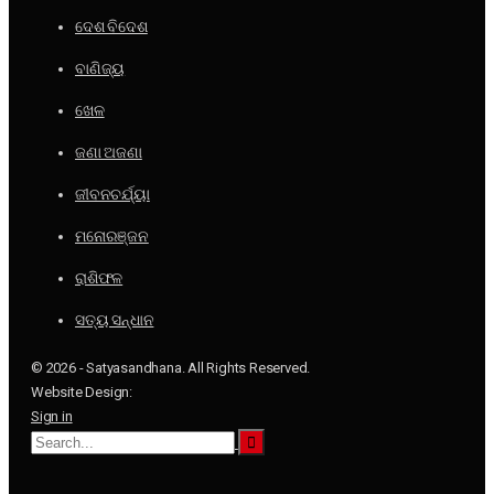
ଦେଶ ବିଦେଶ
ବାଣିଜ୍ୟ
ଖେଳ
ଜଣା ଅଜଣା
ଜୀବନଚର୍ଯ୍ୟା
ମନୋରଞ୍ଜନ
ରାଶିଫଳ
ସତ୍ୟ ସନ୍ଧାନ
© 2026 - Satyasandhana. All Rights Reserved.
Website Design:
Sign in