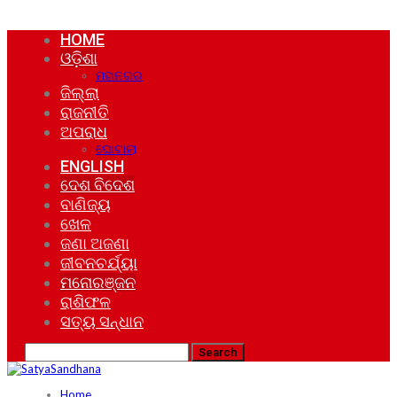
HOME
ଓଡ଼ିଶା
ମହାନଗର
ଜିଲ୍ଲା
ରାଜନୀତି
ଅପରାଧ
ଘୋଟାଲା
ENGLISH
ଦେଶ ବିଦେଶ
ବାଣିଜ୍ୟ
ଖେଳ
ଜଣା ଅଜଣା
ଜୀବନଚର୍ଯ୍ୟା
ମନୋରଞ୍ଜନ
ରାଶିଫଳ
ସତ୍ୟ ସନ୍ଧାନ
Home