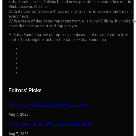
SatyaSandhana is a Odisha based news portal. The head office of is in
Bhubaneswar, Odisha.
With its tagline, “Satyara Anusandhana” ,it aims to provide the truth in
every news.
With a team of dedicated reporters from all around Odisha. It unveils th
news that is important and impacts you.
At SatyaSandhana, we put up truly unbiased and discrimination free
content to bring the facts to the table. –SatyaSandhana
Editors' Picks
ଆଇନ ମନ୍ତ୍ରୀଙ୍କ ବାସଭବନରେ ନାଗ ଓ ଢମଣା
Aug 7, 2026
ସ୍କୁଟି ଚାଳକକୁ ରୋକି ମନିପ୍ରସ ଛଡାଇବା ଅଭିଯୋଗ
Aug 7, 2026