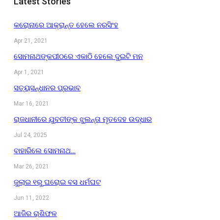
Latest Stories
କରୋନାରେ ଆକ୍ରାନ୍ତ ହେଲେ ନରସିଂହ
Apr 21, 2021
ସୋମନାଥଙ୍କପୀଠରେ ଏକାଠି ହେଲେ ଦୁଇଟି ମନ
Apr 1, 2021
ସତ୍ୟସନ୍ଧାନର ପ୍ରଭାବ
Mar 16, 2021
ରାଜଧାନୀରେ ଯୁବତୀଙ୍କ ଝୁଲନ୍ତା ମୃତଦେହ ଉଦ୍ଧାର
Jul 24, 2025
ବାହାରିଲେ ସୋମନାଥ…
Mar 26, 2021
ଜୁଲାଇ ୧ରୁ ଘରୋଇ ବସ ଧର୍ମଘଟ
Jun 11, 2022
ଆଜିର ରାଶିଫଳ