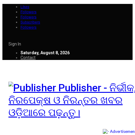
Likes
Followers
Followers
Subscribers
Followers
Sign In
Saturday, August 8, 2026
Contact
Publisher - ନିର୍ଭୀକ
ନିରପେକ୍ଷ ଓ ନିରନ୍ତର ଖବର
ଓଡ଼ିଆରେ ପଢ଼ନ୍ତୁ।