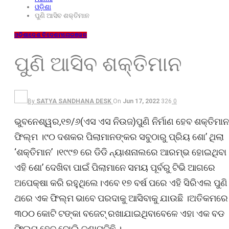
ଓଡ଼ିଶା
ପୁଣି ଆସିବ ଶକ୍ତିମାନ
ଓଡ଼ିଶା
ଦେଶ ବିଦେଶ
ମନୋରଞ୍ଜନ
ପୁଣି ଆସିବ ଶକ୍ତିମାନ
By
SATYA SANDHANA DESK
On
Jun 17, 2022
326
0
ଭୁବନେଶ୍ୱର,୧୭/୬(ଏସ ଏସ ନିଉଜ)ପୁଣି ନିର୍ମାଣ ହେବ ଶକ୍ତିମାନ
ଫିଲ୍ମ ।୯୦ ଦଶକର ପିଲାମାନଙ୍କର ସବୁଠାରୁ ପ୍ରିୟ ଶୋ’ ଥିଲା
‘ଶକ୍ତିମାନ’ ।୧୯୯୭ ରେ ଡିଡି ନ୍ୟାଶନାଲରେ ଆରମ୍ଭ ହୋଇଥିବା
ଏହି ଶୋ’ ଦେଖିବା ପାଇଁ ପିଲାମାନେ ସମୟ ପୂର୍ବରୁ ଟିଭି ଆଗରେ
ଅପେକ୍ଷା କରି ରହୁଥିଲେ।ଏବେ ୧୭ ବର୍ଷ ପରେ ଏହି ସିରିଏଲ ପୁଣି
ଥରେ ଏକ ଫିଲ୍ମ ଭାବେ ପରଦାକୁ ଆସିବାକୁ ଯାଉଛି ।ଅତିକମରେ
୩୦୦ କୋଟି ଟଙ୍କା ବଜେଟ୍ ରଖାଯାଇଥିବାବେଳେ ଏହା ଏକ ବଡ
ଫିଲ୍ମ ହେବ ବୋଲି ଜଣାପଡିଛି ।