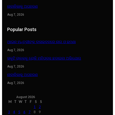
ନାବାଳିକାକୁ ଅପହରଣ
Aug 7, 2026
Popular Posts
ଆଇନ ମନ୍ତ୍ରୀଙ୍କ ବାସଭବନରେ ନାଗ ଓ ଢମଣା
Aug 7, 2026
ସ୍କୁଟି ଚାଳକକୁ ରୋକି ମନିପ୍ରସ ଛଡାଇବା ଅଭିଯୋଗ
Aug 7, 2026
ନାବାଳିକାକୁ ଅପହରଣ
Aug 7, 2026
August 2026
M
T
W
T
F
S
S
1
2
3
4
5
6
7
8
9