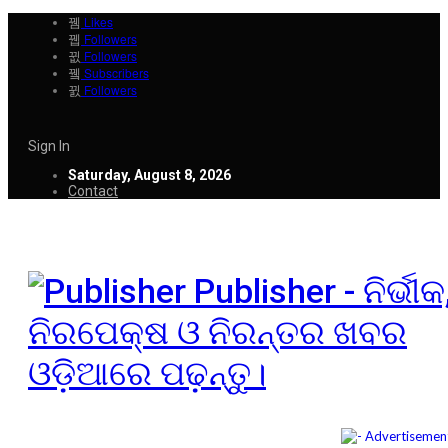
Likes
Followers
Followers
Subscribers
Followers
Sign In
Saturday, August 8, 2026
Contact
Publisher - ନିର୍ଭୀକ
ନିରପେକ୍ଷ ଓ ନିରନ୍ତର ଖବର
ଓଡ଼ିଆରେ ପଢ଼ନ୍ତୁ।