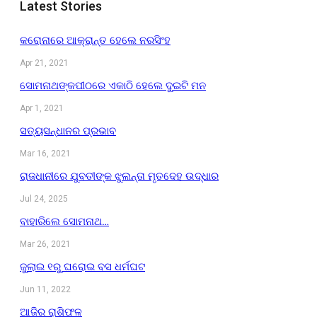
Latest Stories
କରୋନାରେ ଆକ୍ରାନ୍ତ ହେଲେ ନରସିଂହ
Apr 21, 2021
ସୋମନାଥଙ୍କପୀଠରେ ଏକାଠି ହେଲେ ଦୁଇଟି ମନ
Apr 1, 2021
ସତ୍ୟସନ୍ଧାନର ପ୍ରଭାବ
Mar 16, 2021
ରାଜଧାନୀରେ ଯୁବତୀଙ୍କ ଝୁଲନ୍ତା ମୃତଦେହ ଉଦ୍ଧାର
Jul 24, 2025
ବାହାରିଲେ ସୋମନାଥ…
Mar 26, 2021
ଜୁଲାଇ ୧ରୁ ଘରୋଇ ବସ ଧର୍ମଘଟ
Jun 11, 2022
ଆଜିର ରାଶିଫଳ