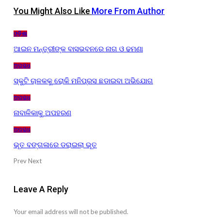
You Might Also Like
More From Author
ଓଡ଼ିଶା
ଆଇନ ମନ୍ତ୍ରୀଙ୍କ ବାସଭବନରେ ନାଗ ଓ ଢମଣା
ଅପରାଧ
ସ୍କୁଟି ଚାଳକକୁ ରୋକି ମନିପ୍ରସ ଛଡାଇବା ଅଭିଯୋଗ
ଅପରାଧ
ନାବାଳିକାକୁ ଅପହରଣ
ଅପରାଧ
ଭୂତ ବଙ୍ଗଳାରେ ଡରାଇଲା ଭୂତ
Prev
Next
Leave A Reply
Your email address will not be published.