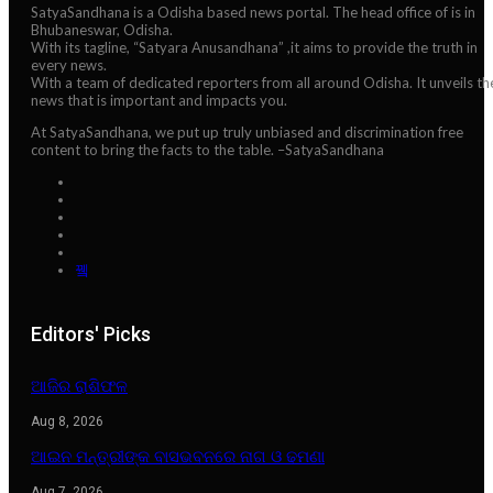
SatyaSandhana is a Odisha based news portal. The head office of is in
Bhubaneswar, Odisha.
With its tagline, “Satyara Anusandhana” ,it aims to provide the truth in
every news.
With a team of dedicated reporters from all around Odisha. It unveils th
news that is important and impacts you.
At SatyaSandhana, we put up truly unbiased and discrimination free
content to bring the facts to the table. –SatyaSandhana
Editors' Picks
ଆଜିର ରାଶିଫଳ
Aug 8, 2026
ଆଇନ ମନ୍ତ୍ରୀଙ୍କ ବାସଭବନରେ ନାଗ ଓ ଢମଣା
Aug 7, 2026