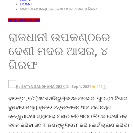
ଅପରାଧ
ରାଜଧାନୀ ଉପକଣ୍ଠରେ ଦେଶୀ ମଦର ଆସର, ୪ ଗିରଫ
ଅପରାଧ
ଓଡ଼ିଶା
ମହାନଗର
ରାଜଧାନୀ ଉପକଣ୍ଠରେ
ଦେଶୀ ମଦର ଆସର, ୪
ଗିରଫ
By
SATYA SANDHANA DESK
On
Sep 1, 2021
556
0
ବାରଙ୍ଗ, ୧/୯(ଏସଏସନିୟୁଜ)କଟକ ଅବକାରୀ ଗୁଇନ୍ଦା ବିଭାଗ
ବୁଧବାର ମଧ୍ୟାହ୍ନରେ ନନ୍ଦନକାନନ ଥାନା ଅଧୀନସ୍ଥ
କେନ୍ଦୁପାଟଣା ଗ୍ରାମରେ ଚଢ଼ାଉ କରି ୩୦୦ ଲିଟର ଦେଶୀ ମଦ
ଜବତ କରିବା ସହ ୩ ଜଣଙ୍କୁ ଗିରଫ କରି କୋର୍ଟ ଚାଲାଣ କରିଛି।