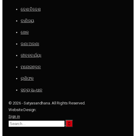
ଦେଶ ବିଦେଶ
ବାଣିଜ୍ୟ
ଖେଳ
ଜଣା ଅଜଣା
ଜୀବନଚର୍ଯ୍ୟା
ମନୋରଞ୍ଜନ
ରାଶିଫଳ
ସତ୍ୟ ସନ୍ଧାନ
© 2026 - Satyasandhana. All Rights Reserved.
Website Design:
Sign in