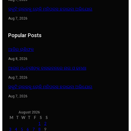
ସ୍କୁଟି ଚାଳକକୁ ରୋକି ମନିପ୍ରସ ଛଡାଇବା ଅଭିଯୋଗ
Aug 7, 2026
Popular Posts
ଆଜିର ରାଶିଫଳ
Aug 8, 2026
ଆଇନ ମନ୍ତ୍ରୀଙ୍କ ବାସଭବନରେ ନାଗ ଓ ଢମଣା
Aug 7, 2026
ସ୍କୁଟି ଚାଳକକୁ ରୋକି ମନିପ୍ରସ ଛଡାଇବା ଅଭିଯୋଗ
Aug 7, 2026
August 2026
M
T
W
T
F
S
S
1
2
3
4
5
6
7
8
9