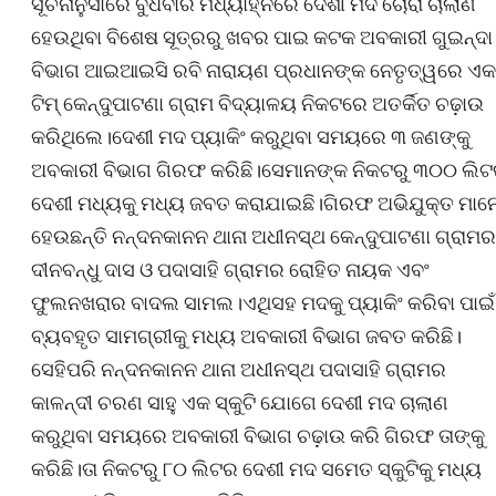
ସୂଚନାନୁସାରେ ବୁଧବାର ମଧ୍ୟାହ୍ନରେ ଦେଶୀ ମଦ ଚୋରା ଚାଲାଣ
ହେଉଥିବା ବିଶେଷ ସୂତ୍ରରୁ ଖବର ପାଇ କଟକ ଅବକାରୀ ଗୁଇନ୍ଦା
ବିଭାଗ ଆଇଆଇସି ରବି ନାରାୟଣ ପ୍ରଧାନଙ୍କ ନେତୃତ୍ୱରେ ଏକ
ଟିମ୍ କେନ୍ଦୁପାଟଣା ଗ୍ରାମ ବିଦ୍ୟାଳୟ ନିକଟରେ ଅତର୍କିତ ଚଢ଼ାଉ
କରିଥିଲେ।ଦେଶୀ ମଦ ପ୍ୟାକିଂ କରୁଥିବା ସମୟରେ ୩ ଜଣଙ୍କୁ
ଅବକାରୀ ବିଭାଗ ଗିରଫ କରିଛି।ସେମାନଙ୍କ ନିକଟରୁ ୩୦୦ ଲି
ଦେଶୀ ମଧ୍ୟକୁ ମଧ୍ୟ ଜବତ କରାଯାଇଛି।ଗିରଫ ଅଭିଯୁକ୍ତ ମାନ
ହେଉଛନ୍ତି ନନ୍ଦନକାନନ ଥାନା ଅଧୀନସ୍ଥ କେନ୍ଦୁପାଟଣା ଗ୍ରାମର
ଦୀନବନ୍ଧୁ ଦାସ ଓ ପଦାସାହି ଗ୍ରାମର ରୋହିତ ନାୟକ ଏବଂ
ଫୁଲନଖରାର ବାଦଲ ସାମଲ।ଏଥିସହ ମଦକୁ ପ୍ୟାକିଂ କରିବା ପାଇଁ
ବ୍ୟବହୃତ ସାମଗ୍ରୀକୁ ମଧ୍ୟ ଅବକାରୀ ବିଭାଗ ଜବତ କରିଛି।
ସେହିପରି ନନ୍ଦନକାନନ ଥାନା ଅଧୀନସ୍ଥ ପଦାସାହି ଗ୍ରାମର
କାଳନ୍ଦୀ ଚରଣ ସାହୁ ଏକ ସ୍କୁଟି ଯୋଗେ ଦେଶୀ ମଦ ଚାଲାଣ
କରୁଥିବା ସମୟରେ ଅବକାରୀ ବିଭାଗ ଚଢ଼ାଉ କରି ଗିରଫ ତାଙ୍କୁ
କରିଛି।ତା ନିକଟରୁ ୮୦ ଲିଟର ଦେଶୀ ମଦ ସମେତ ସ୍କୁଟିକୁ ମଧ୍ୟ