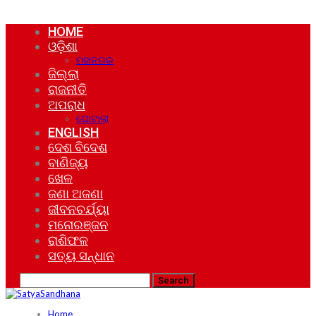
HOME
ଓଡ଼ିଶା
ମହାନଗର
ଜିଲ୍ଲା
ରାଜନୀତି
ଅପରାଧ
ଘୋଟାଲା
ENGLISH
ଦେଶ ବିଦେଶ
ବାଣିଜ୍ୟ
ଖେଳ
ଜଣା ଅଜଣା
ଜୀବନଚର୍ଯ୍ୟା
ମନୋରଞ୍ଜନ
ରାଶିଫଳ
ସତ୍ୟ ସନ୍ଧାନ
Home