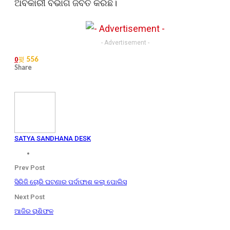
ଅବକାରୀ ବିଭାଗ ଜବତ କରିଛି।
- Advertisement -
556
0
Share
SATYA SANDHANA DESK
Prev Post
ସିରିଜି ଚୋରି ଘଟଣାର ପର୍ଦାଫାଶ କଲା ପୋଲିସ
Next Post
ଆଜିର ରାଶିଫଳ