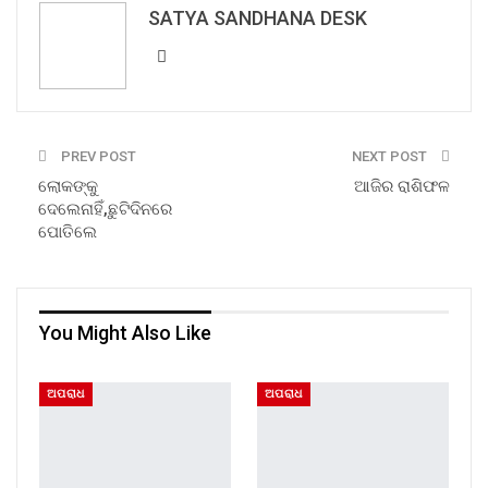
SATYA SANDHANA DESK
PREV POST
NEXT POST
ଲୋକଙ୍କୁ
ଆଜିର ରାଶିଫଳ
ଦେଲେନାହିଁ,ଛୁଟିଦିନରେ
ପୋତିଲେ
You Might Also Like
ଅପରାଧ
ଅପରାଧ