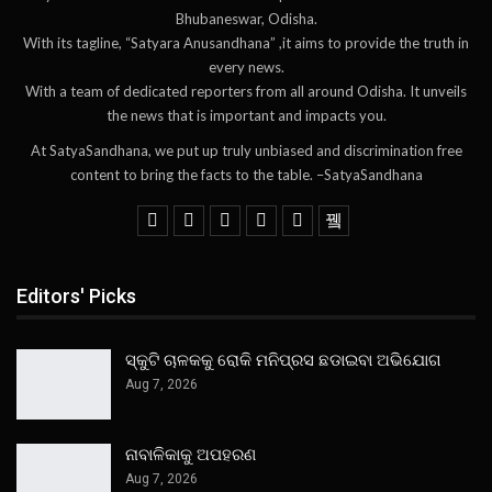
Bhubaneswar, Odisha.
With its tagline, “Satyara Anusandhana” ,it aims to provide the truth in
every news.
With a team of dedicated reporters from all around Odisha. It unveils
the news that is important and impacts you.
At SatyaSandhana, we put up truly unbiased and discrimination free
content to bring the facts to the table. –SatyaSandhana
Editors' Picks
ସ୍କୁଟି ଚାଳକକୁ ରୋକି ମନିପ୍ରସ ଛଡାଇବା ଅଭିଯୋଗ
Aug 7, 2026
ନାବାଳିକାକୁ ଅପହରଣ
Aug 7, 2026