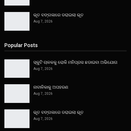
ଭୂତ ବଙ୍ଗଳାରେ ଡରାଇଲା ଭୂତ
Aug 7, 2026
Popular Posts
ସ୍କୁଟି ଚାଳକକୁ ରୋକି ମନିପ୍ରସ ଛଡାଇବା ଅଭିଯୋଗ
Aug 7, 2026
ନାବାଳିକାକୁ ଅପହରଣ
Aug 7, 2026
ଭୂତ ବଙ୍ଗଳାରେ ଡରାଇଲା ଭୂତ
Aug 7, 2026