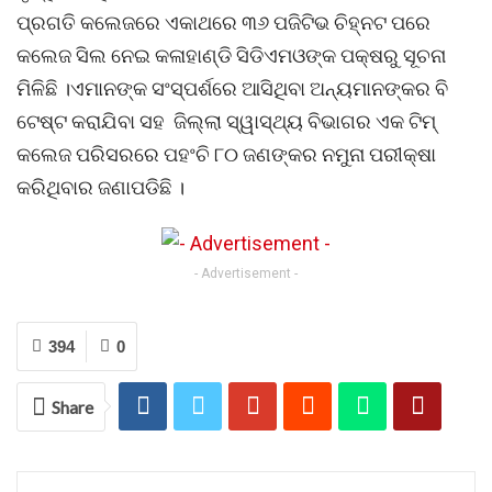
ପ୍ରଗତି କଲେଜରେ ଏକାଥରେ ୩୬ ପଜିଟିଭ ଚିହ୍ନଟ ପରେ
କଲେଜ ସିଲ ନେଇ କଳାହାଣ୍ଡି ସିଡିଏମଓଙ୍କ ପକ୍ଷରୁ ସୂଚନା
ମିଳିଛି ।ଏମାନଙ୍କ ସଂସ୍ପର୍ଶରେ ଆସିଥିବା ଅନ୍ୟମାନଙ୍କର ବି
ଟେଷ୍ଟ କରାଯିବା ସହ ଜିଲ୍ଲା ସ୍ୱାସ୍ଥ୍ୟ ବିଭାଗର ଏକ ଟିମ୍
କଲେଜ ପରିସରରେ ପହଂଚି ୮୦ ଜଣଙ୍କର ନମୁନା ପରୀକ୍ଷା
କରିଥିବାର ଜଣାପଡିଛି ।
- Advertisement -
394
0
Share