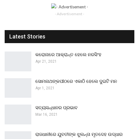
- Advertisement -
Latest Stories
କରୋନାରେ ଆକ୍ରାନ୍ତ ହେଲେ ନରସିଂହ
Apr 21, 2021
ସୋମନାଥଙ୍କପୀଠରେ ଏକାଠି ହେଲେ ଦୁଇଟି ମନ
Apr 1, 2021
ସତ୍ୟସନ୍ଧାନର ପ୍ରଭାବ
Mar 16, 2021
ରାଜଧାନୀରେ ଯୁବତୀଙ୍କ ଝୁଲନ୍ତା ମୃତଦେହ ଉଦ୍ଧାର