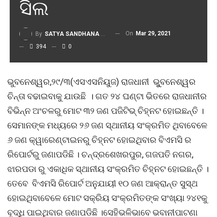
ସିଲ
On
Mar 29, 2021
By
SATYA SANDHANA DESK
394
0
ଭୁବନେଶ୍ୱର,୨୯/୩(ଏସଏସନିୟୁଜ) ରାଜଧାନୀ ଭୁୁବନେଶ୍ୱର
ଚିନ୍ତା ବଢାଇବାକୁ ଯାଉଛି । ଗତ ୨୪ ଘଣ୍ଟା ଭିତରେ ରାଜଧାନୀର
ବିଭିନ୍ନ ଅଂଚଳରୁ ମୋଟ ୩୨ ଜଣ ପଜିଟିଭ୍ ଚିହ୍ନଟ ହୋଇଛନ୍ତି ।
ସେମାନଙ୍କ ମଧ୍ୟରେ ୨୬ ଜଣ ସ୍ଥାନୀୟ ସଂକ୍ରମିତ ଥିବାବେଳେ
୬ ଜଣ କ୍ୱାରେଣ୍ଟାଇନରୁ ଚିହ୍ନଟ ହୋଇଥିବାର ବିଏମସି ର
ରିପୋର୍ଟରୁ ଜଣାପଡିଛି । ଚନ୍ଦ୍ରଶେଖରପୁର, ଗଜପତି ନଗର,
ଝାରପଡା ରୁ ଏକାଧିକ ସ୍ଥାନୀୟ ସଂକ୍ରମିତ ଚିହ୍ନଟ ହୋଇଛନ୍ତି ।
ତେବେ ବିଏମସି ରିପୋର୍ଟ ଅନୁଯାୟୀ ୧୦ ଜଣ ଆକ୍ରାନ୍ତ ସୁସ୍ଥ
ହୋଇଥିବାବେଳେ ମୋଟ ସକ୍ରିୟ ସଂକ୍ରମିତଙ୍କ ସଂଖ୍ୟା ୨୪୧କୁ
ବୃଦ୍ଧି ପାଇଥିବାର ଜଣାପଡିଛି ।ସେହିଭଳିଭାବେ ଭବାନୀପାଟଣା