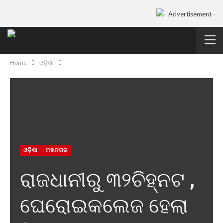
Home
ଓଡ଼ିଶା
ଓଡ଼ିଶା
ମହାନଗର
ରାଜଧାନୀରୁ ୩୨ଚିହ୍ନଟ ,
ଘେରୋଇକଲେଜ ହେଲା