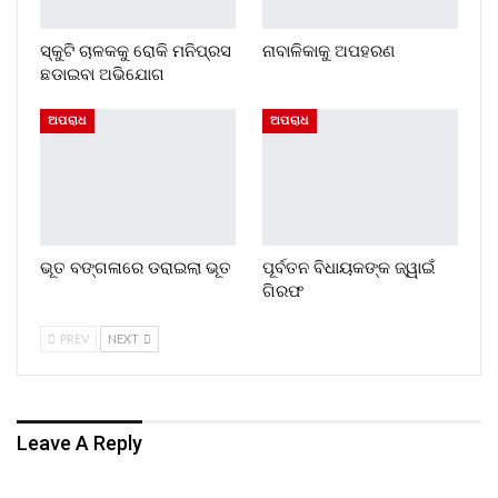
ସ୍କୁଟି ଚାଳକକୁ ରୋକି ମନିପ୍ରସ
ନାବାଳିକାକୁ ଅପହରଣ
ଛଡାଇବା ଅଭିଯୋଗ
ଅପରାଧ
ଅପରାଧ
ଭୂତ ବଙ୍ଗଳାରେ ଡରାଇଲା ଭୂତ
ପୂର୍ବତନ ବିଧାୟକଙ୍କ ଜ୍ୱାଇଁ
ଗିରଫ
PREV
NEXT
Leave A Reply