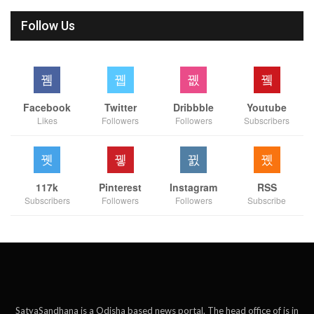
Follow Us
Facebook
Twitter
Dribbble
Youtube
Likes
Followers
Followers
Subscribers
117k
Pinterest
Instagram
RSS
Subscribers
Followers
Followers
Subscribe
SatyaSandhana is a Odisha based news portal. The head office of is in