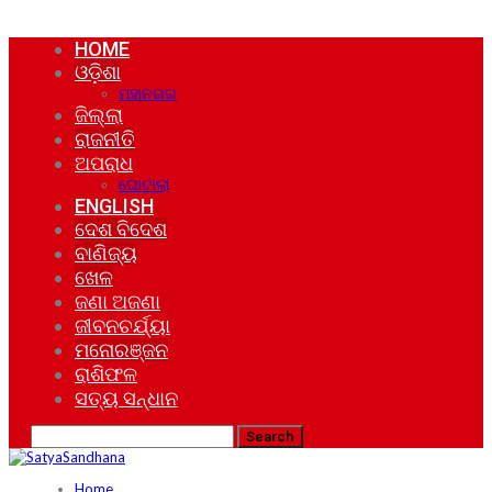
HOME
ଓଡ଼ିଶା
ମହାନଗର
ଜିଲ୍ଲା
ରାଜନୀତି
ଅପରାଧ
ଘୋଟାଲା
ENGLISH
ଦେଶ ବିଦେଶ
ବାଣିଜ୍ୟ
ଖେଳ
ଜଣା ଅଜଣା
ଜୀବନଚର୍ଯ୍ୟା
ମନୋରଞ୍ଜନ
ରାଶିଫଳ
ସତ୍ୟ ସନ୍ଧାନ
Home