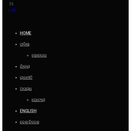
31
« Jul
HOME
ଓଡ଼ିଶା
ମହାନଗର
ଜିଲ୍ଲା
ରାଜନୀତି
ଅପରାଧ
ଘୋଟାଲା
ENGLISH
ଦେଶ ବିଦେଶ