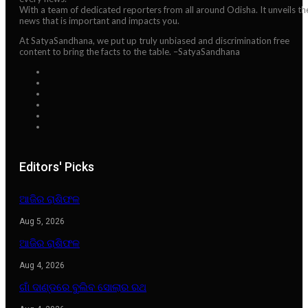
With a team of dedicated reporters from all around Odisha. It unveils th
news that is important and impacts you.
At SatyaSandhana, we put up truly unbiased and discrimination free
content to bring the facts to the table. –SatyaSandhana
Editors' Picks
ଆଜିର ରାଶିଫଳ
Aug 5, 2026
ଆଜିର ରାଶିଫଳ
Aug 4, 2026
ଗାଁ ଦାଣ୍ଡରେ ବୁଲିବ ସୋଲାର ରଥ