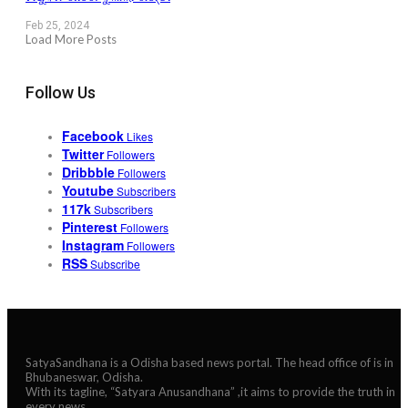
Feb 25, 2024
Load More Posts
Follow Us
Facebook
Likes
Twitter
Followers
Dribbble
Followers
Youtube
Subscribers
117k
Subscribers
Pinterest
Followers
Instagram
Followers
RSS
Subscribe
SatyaSandhana is a Odisha based news portal. The head office of is in
Bhubaneswar, Odisha.
With its tagline, “Satyara Anusandhana” ,it aims to provide the truth in
every news.