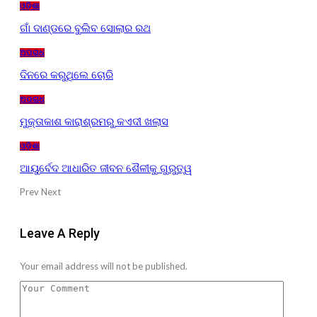
ଓଡ଼ିଶା
ଗାଁ ଦାଣ୍ଡରେ ବୁଲିବ ସୋଲାର ରଥ
ଅପରାଧ
ଦିନରେ କରୁଥିଲେ ଚୋରି
ଅପରାଧ
ମୁକ୍ତାକାଶ କାରାଶ୍ରମରୁ କଏଦୀ ଖଲାସ
ଓଡ଼ିଶା
ଆୟୁର୍ବେଦ ଆଧାରିତ ଜୀବନ ଶୈଳୀକୁ ଗୁରୁତ୍ୱ
Prev
Next
Leave A Reply
Your email address will not be published.