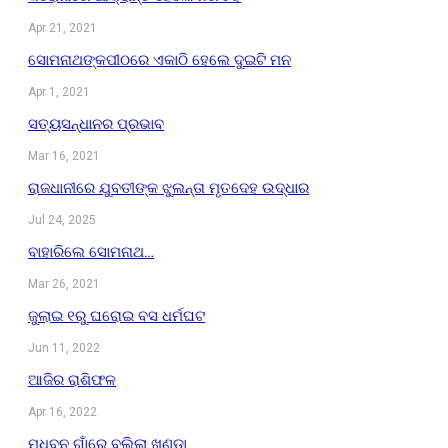
Apr 21, 2021
ସୋମନାଥଙ୍କପୀଠରେ ଏକାଠି ହେଲେ ଦୁଇଟି ମନ
Apr 1, 2021
ସତ୍ୟସନ୍ଧାନର ପ୍ରଭାବ
Mar 16, 2021
ରାଜଧାନୀରେ ଯୁବତୀଙ୍କ ଝୁଲନ୍ତା ମୃତଦେହ ଉଦ୍ଧାର
Jul 24, 2025
ବାହାରିଲେ ସୋମନାଥ…
Mar 26, 2021
ଜୁଲାଇ ୧ରୁ ଘରୋଇ ବସ ଧର୍ମଘଟ
Jun 11, 2022
ଆଜିର ରାଶିଫଳ
Apr 16, 2022
ମଧୁବନ ଗାଁରେ ବୁଲିଲା ଖଣ୍ଡା