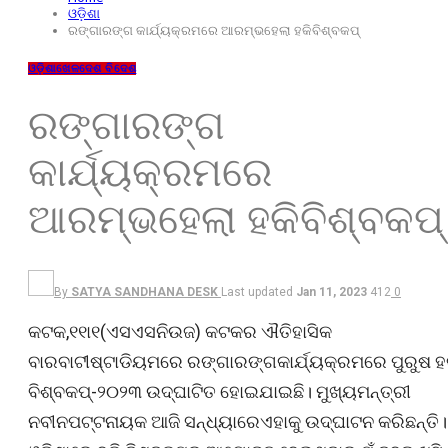
ଓଡ଼ିଶା
ରଙ୍ଗାରଙ୍ଗ କାର୍ଯ୍ୟକ୍ରମରେ ଆରମ୍ଭହେଲା ହକିବିଶ୍ବକପ୍
ଓଡ଼ିଶା
ଖେଳ
ଦେଶ ବିଦେଶ
ରଙ୍ଗାରଙ୍ଗ
କାର୍ଯ୍ୟକ୍ରମରେ
ଆରମ୍ଭହେଲା ହକିବିଶ୍ବକପ୍
By
SATYA SANDHANA DESK
Last updated
Jan 11, 2023
412
0
କଟକ,୧୧ା୧(ଏସଏସନିଉଜ) କଟକର ଐତିହାସିକ
ବାରବାଟୀଷ୍ଟାଡିୟମରେ ରଙ୍ଗାରଙ୍ଗକାର୍ଯ୍ୟକ୍ରମରେ ପୁରୁଷ ହ
ବିଶ୍ବକପ୍‌-୨୦୨୩ ଉଦ୍‌ଘାଟିତ ହୋଇଯାଇଛି। ମୁଖ୍ୟମନ୍ତ୍ରୀ
ନବୀନପଟ୍ଟନାୟକ ଆଜି ସନ୍ଧ୍ୟାରେଏହାକୁ ଉଦ୍‌ଘାଟନ କରିଛନ୍ତି।