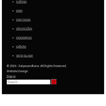
ବାଣିଜ୍ୟ
ଖେଳ
ଜଣା ଅଜଣା
ଜୀବନଚର୍ଯ୍ୟା
ମନୋରଞ୍ଜନ
ରାଶିଫଳ
ସତ୍ୟ ସନ୍ଧାନ
© 2026 - Satyasandhana. All Rights Reserved.
Website Design:
Sign in