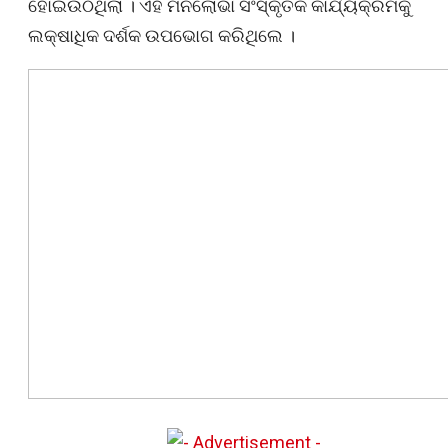
ହୋଇଉଠିଥିଲା । ଏହି ମନ‌ଲୋଭା ସଂସ୍କୃତିକ କାର୍ଯ୍ୟକ୍ରମକୁ
ଲକ୍ଷାଧିକ ଦର୍ଶକ ଉପଭୋଗ କରିଥିଲେ ।