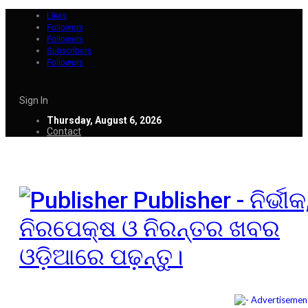
Likes
Followers
Followers
Subscribers
Followers
Sign In
Thursday, August 6, 2026
Contact
Publisher - ନିର୍ଭୀକ
ନିରପେକ୍ଷ ଓ ନିରନ୍ତର ଖବର
ଓଡ଼ିଆରେ ପଢ଼ନ୍ତୁ।