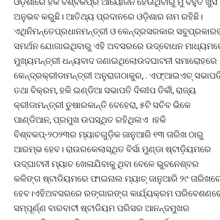
ଓଡ଼ି‌ଶାରେ ହକି ବିଶ୍ବକପ୍‌ର ଆୟୋଜନ ହେଉଥିବାରୁ ମୁଁ ବହୁତ ଖୁସି
ଅନୁଭବ କରୁଛି। ଆତିଥ୍ୟ ପ୍ରଦାନରେ ଓଡ଼ିଶାର ନାମ ରହିଛି।
ଏଥିନିମନ୍ତେପ୍ରଧାନମନ୍ତ୍ରୀ ଓ କେନ୍ଦ୍ରସରକାର ସବୁପ୍ରକାର
ସମର୍ଥନ ଯୋଗାଇଥିବାରୁ ଏହି ଅବସରରେ ଉଦ୍‌ବୋଧନ ମାଧ୍ୟମ
ମୁଖ୍ୟମନ୍ତ୍ରୀ ଧନ୍ୟବାଦ ଜଣାଇଥିଲୋଉଦଘାଟନୀ ସମାରୋହରେ
କେନ୍ଦ୍ରକ୍ରୀଡାମନ୍ତ୍ରୀ ଅନୁରାଗଠାକୁର, . ଏଫ୍‌ଆଇଏଚ୍ ସଭାପତ
ତଥା ବିକ୍ରମ, ହକି ଇଣ୍ଡିଆ ସଭାପତି ଦିଲୀପ ତିର୍କୀ, ରାଜ୍ୟ
କ୍ରୀଡାମନ୍ତ୍ରୀ ତୁଷାରକାନ୍ତି ବେହେରା, ୫ଟି ସଚିବ ଭିକେ
ପାଣ୍ଡିଆନ, ପ୍ରମୁଖ ଉପସ୍ଥିତ ରହିଥିଲଏ ।ହକି
ବିଶ୍ବକପ୍‌-୨୦୨୩ର ମ୍ୟାଚଗୁଡ଼ିକ ଜାନୁଆରି ୧୩ ତାରିଖ ଠାରୁ
ଆରମ୍ଭ ହେବ। ରାଉରକେଲାସ୍ଥିତ ବିର୍ସା ମୁଣ୍ଡା ଷ୍ଟାଡ଼ିୟମରେ
ଉଦ୍‌ଘାଟନୀ ମ୍ୟାଚ ଖେଳାଯିବାକୁ ଥିବା ବେଳେ ଭୁବନେଶ୍ବର
କଳିଙ୍ଗ ଷ୍ଟାଡିୟମରେ ଫାଇନାଲ ମ୍ୟାଚ୍ ଜାନୁଆରି ୨୯ ତାରିଖର
ହେବ।ଏହିଅବସରରେ ରଙ୍ଗାରଙ୍ଗ କାର୍ଯ୍ୟକ୍ରମ ପରିବେଶଣର
ସମ୍ପୂର୍ଣ୍ଣ ବାରବାଟୀ ଷ୍ଟାଡିୟମ ପରିସର ଆନନ୍ଦମୁଖର