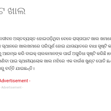
ାଟ ଖାଲ
ନଜୀବନ ଅସ୍ତବ୍ୟସ୍ତ ହୋଇପଡ଼ିଥିବା ବେଳେ ରାସ୍ତାଘାଟ ଖାଲ ଖମା
୍ନ ସ୍ଥାନରେ ଖାଲଖମାରେ ପରିପୂର୍ଣ ହୋଇ ଯାତାୟାତରେ ବାଧା ସୃଷ୍ଟି କ
ୁ ଆରମ୍ଭ କରି ବାଇକ୍ ଚାଲକମାନଙ୍କ ପାଇଁ ଅସୁବିଧା ସୃଷ୍ଟି କରିଛି।ଗ
ାଣିବା ପାଇ ସ୍ଥାନୀୟଲୋକ ଖାଲ ମଝିରେ ଏକ ବାଉଁଶ ଖୁଣ୍ଟ ପୋତି ଛନ୍
 ବର୍ତ୍ତି ଯାଇଛନ୍ତି।
- Advertisement -