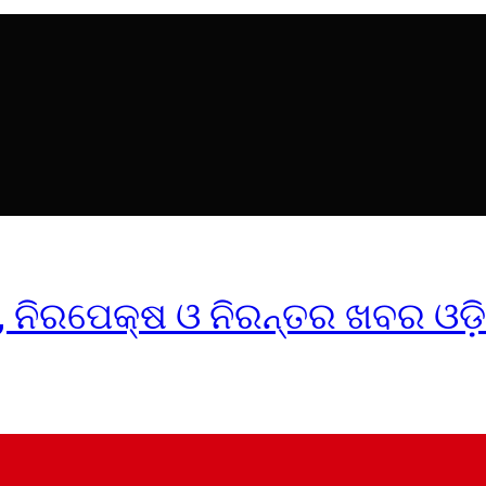
ୀକ, ନିରପେକ୍ଷ ଓ ନିରନ୍ତର ଖବର ଓଡ଼