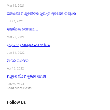
Mar 16, 2021
ରାଜଧାନୀରେ ଯୁବତୀଙ୍କ ଝୁଲନ୍ତା ମୃତଦେହ ଉଦ୍ଧାର
Jul 24, 2025
ବାହାରିଲେ ସୋମନାଥ…
Mar 26, 2021
ଜୁଲାଇ ୧ରୁ ଘରୋଇ ବସ ଧର୍ମଘଟ
Jun 11, 2022
ଆଜିର ରାଶିଫଳ
Apr 16, 2022
ମଧୁବନ ଗାଁରେ ବୁଲିଲା ଖଣ୍ଡା
Feb 25, 2024
Load More Posts
Follow Us