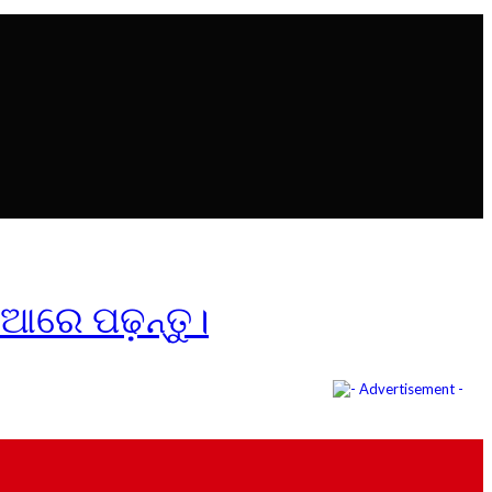
ିଆରେ ପଢ଼ନ୍ତୁ।