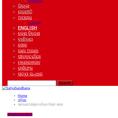
ମହାନଗର
ଜିଲ୍ଲା
ରାଜନୀତି
ଅପରାଧ
ଘୋଟାଲା
ENGLISH
ଦେଶ ବିଦେଶ
ବାଣିଜ୍ୟ
ଖେଳ
ଜଣା ଅଜଣା
ଜୀବନଚର୍ଯ୍ୟା
ମନୋରଞ୍ଜନ
ରାଶିଫଳ
ସତ୍ୟ ସନ୍ଧାନ
Home
ଓଡ଼ିଶା
ସାବଧାନ!ରାସ୍ତା ମଝିରେ ବିରାଟ ଖାଲ
ଓଡ଼ିଶା
ଜିଲ୍ଲା
ବାଣିଜ୍ୟ