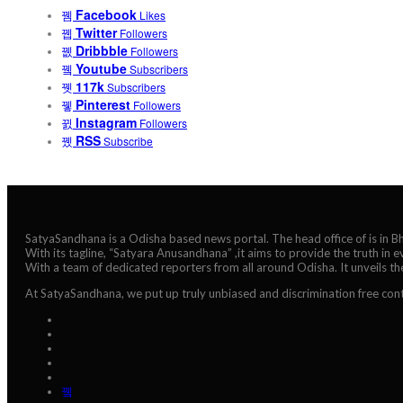
Facebook
Likes
Twitter
Followers
Dribbble
Followers
Youtube
Subscribers
117k
Subscribers
Pinterest
Followers
Instagram
Followers
RSS
Subscribe
SatyaSandhana is a Odisha based news portal. The head office of is in 
With its tagline, “Satyara Anusandhana” ,it aims to provide the truth in 
With a team of dedicated reporters from all around Odisha. It unveils t
At SatyaSandhana, we put up truly unbiased and discrimination free cont