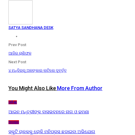
SATYA SANDHANA DESK
Prev Post
ଆଜିର ରାଶିଫଳ
Next Post
୪ ମନ୍ଦିରରୁ ଅଳଙ୍କାର ଲୁଟିଲେ ଦୁବୃର୍ତ୍ତ
You Might Also Like
More From Author
ଓଡ଼ିଶା
ଆଇନ ମନ୍ତ୍ରୀଙ୍କ ବାସଭବନରେ ନାଗ ଓ ଢମଣା
ଅପରାଧ
ସ୍କୁଟି ଚାଳକକୁ ରୋକି ମନିପ୍ରସ ଛଡାଇବା ଅଭିଯୋଗ