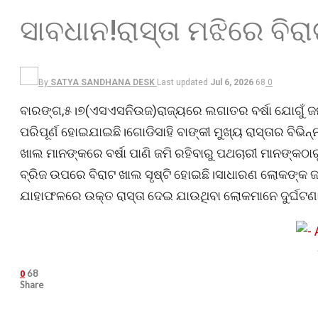
ସାବଧାନ!ରାସ୍ତା ମଝିରେ ବିର
By
SATYA SANDHANA DESK
Last updated
Jul 6, 2026
68
0
ବାରଙ୍ଗ,୫।୭(ଏସଏସନିଉଜ)ରାଜ୍ୟରେ ଲଗାତର ବର୍ଷା ଯୋଗୁଁ ଜ
ପରିପୂର୍ଣ ହୋଇଯାଇଛି।ଗୋଡିସାହି ବାଙ୍କୀ ମୁଖ୍ୟ ରାସ୍ତାର ବିଭିନ
ଖାଲ ମାନଙ୍କରେ ବର୍ଷା ପାଣି ଜମି ରହିବାରୁ ପଥଚାରୀ ମାନଙ୍କଠାର
ବ୍ରିଜ ଉପରେ ବିରାଟ ଖାଲ ସୃଷ୍ଟି ହୋଇଛି।ସାଧାରଣ ଲୋକଙ୍କ ଜ
ଯାହାଫଳରେ ଉକ୍ତ ରାସ୍ତା ଦେଇ ଯାଉଥିବା ଲୋକମାନେ ଦୁର୍ଘଟଣାରୁ
68
0
Share