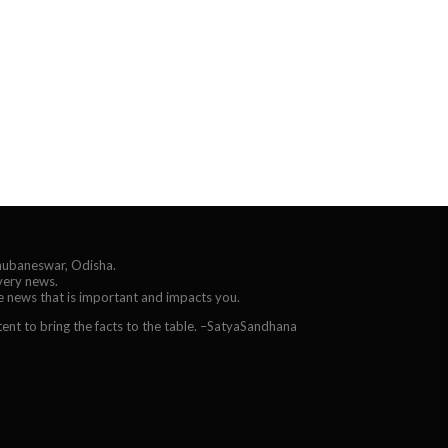
Bhubaneswar, Odisha.
every news.
he news that is important and impacts you.
ent to bring the facts to the table. –SatyaSandhana