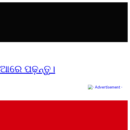
ିଆରେ ପଢ଼ନ୍ତୁ।