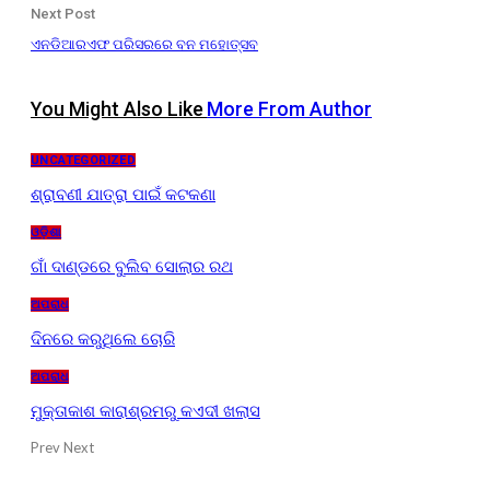
Next Post
ଏନଡିଆରଏଫ ପରିସରରେ ବନ ମହୋତ୍ସବ
You Might Also Like
More From Author
UNCATEGORIZED
ଶ୍ରାବଣୀ ଯାତ୍ରା ପାଇଁ କଟକଣା
ଓଡ଼ିଶା
ଗାଁ ଦାଣ୍ଡରେ ବୁଲିବ ସୋଲାର ରଥ
ଅପରାଧ
ଦିନରେ କରୁଥିଲେ ଚୋରି
ଅପରାଧ
ମୁକ୍ତାକାଶ କାରାଶ୍ରମରୁ କଏଦୀ ଖଲାସ
Prev
Next