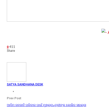
411
0
Share
SATYA SANDHANA DESK
Prev Post
ଆଦିମ ଜନଜାତି ପରିବାର ପାଇଁ ମୁଖ୍ୟମନ୍ତ୍ରୀଙ୍କ କୋଭିଡ ସହାୟତା