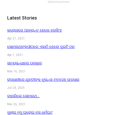
- Advertisement -
Latest Stories
କରୋନାରେ ଆକ୍ରାନ୍ତ ହେଲେ ନରସିଂହ
Apr 21, 2021
ସୋମନାଥଙ୍କପୀଠରେ ଏକାଠି ହେଲେ ଦୁଇଟି ମନ
Apr 1, 2021
ସତ୍ୟସନ୍ଧାନର ପ୍ରଭାବ
Mar 16, 2021
ରାଜଧାନୀରେ ଯୁବତୀଙ୍କ ଝୁଲନ୍ତା ମୃତଦେହ ଉଦ୍ଧାର
Jul 24, 2025
ବାହାରିଲେ ସୋମନାଥ…
Mar 26, 2021
ଜୁଲାଇ ୧ରୁ ଘରୋଇ ବସ ଧର୍ମଘଟ