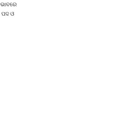
ୀ ଭାବରେ
ଦ ପଦ ଓ