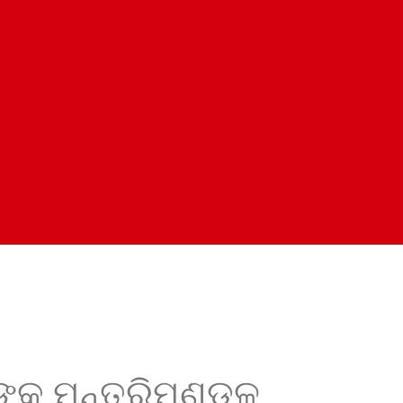
୍କ ମନ୍ତ୍ରିମଣ୍ଡଳ