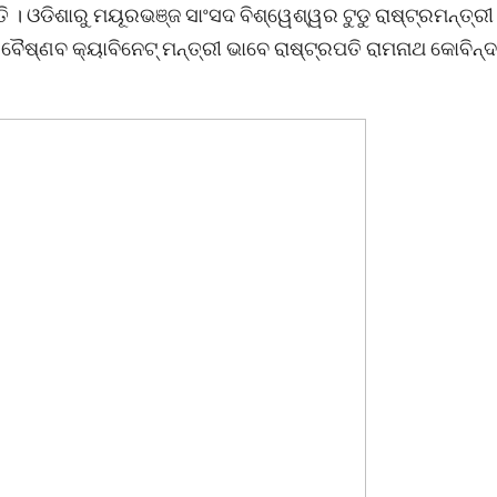
ି । ଓଡିଶାରୁ ମୟୂରଭଞ୍ଜ ସାଂସଦ ବିଶ୍ୱେଶ୍ୱର ଟୁଡୁ ରାଷ୍ଟ୍ରମନ୍ତ୍ର
୍ଣବ କ୍ୟାବିନେଟ୍ ମନ୍ତ୍ରୀ ଭାବେ ରାଷ୍ଟ୍ରପତି ରାମନାଥ କୋବିନ୍