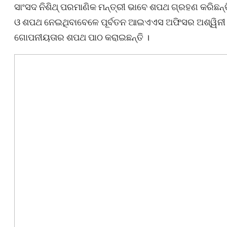
ସାଂସଦ ନିଶିଥ୍ ପରମାଣିକ ମନ୍ତ୍ରୀ ଭାବେ ଶପଥ ଗ୍ରହଣ କରିଛନ୍ତ
ଓ ଶପଥ ନେଇଥିବାବେଳେ ପୂର୍ବତନ ଆଇଏଏସ ଅଫିସର ଅଶ୍ୱିନୀ ବୈଷ
ଗୋପନୀୟତାର ଶପଥ ପାଠ କରାଇଛନ୍ତି ।