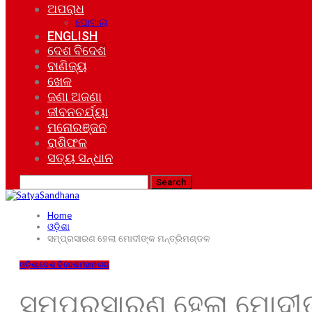
ଅପରାଧ
ଘୋଟାଲା
ENGLISH
ଦେଶ ବିଦେଶ
ବାଣିଜ୍ୟ
ଖେଳ
ଜଣା ଅଜଣା
ଜୀବନଚର୍ଯ୍ୟା
ମନୋରଞ୍ଜନ
ରାଶିଫଳ
ସତ୍ୟ ସନ୍ଧାନ
Home
ଓଡ଼ିଶା
ସମ୍ପ୍ରସାରଣ ହେଲା ମୋଦୀଙ୍କ ମନ୍ତ୍ରିମଣ୍ଡଳ
ଓଡ଼ିଶା
ଦେଶ ବିଦେଶ
ମହାନଗର
ସମ୍ପ୍ରସାରଣ ହେଲା ମୋଦୀଙ