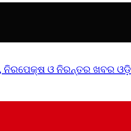
ୀକ, ନିରପେକ୍ଷ ଓ ନିରନ୍ତର ଖବର ଓଡ଼