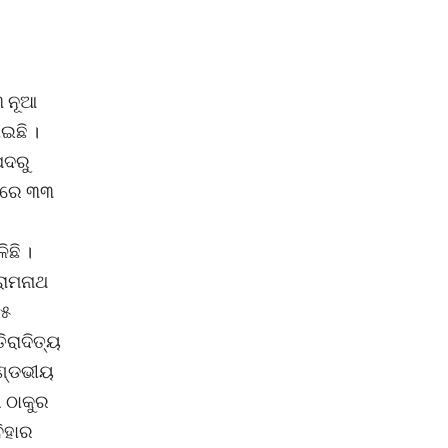
୩ ନୂଆ
ଇଛି ।
ପଦରୁ
େଟରେ ୩୩
ଛି ।
ରାମନାଥ
୧୫
ିରାଦିତ୍ୟ
ମାଣ୍ଡଭୀୟ
ଗ ଠାକୁର
ବିହାର