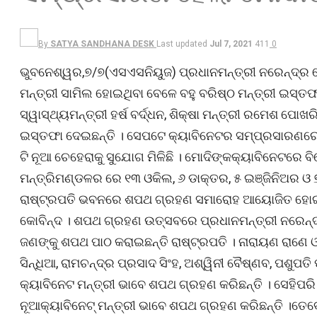
By
SATYA SANDHANA DESK
Last updated
Jul 7, 2021
411
0
ଭୁବନେଶ୍ୱର,୭/୭(ଏସଏସନିୟୁଜ) ପ୍ରଧାନମନ୍ତ୍ରୀ ନରେନ୍ଦ୍ର 
ମନ୍ତ୍ରୀ ସାମିଲ ହୋଇଥିବା ବେଳେ ବହୁ ବରିଷ୍ଠ ମନ୍ତ୍ରୀ ଇସ୍ତଫ
ସ୍ୱାସ୍ଥ୍ୟମନ୍ତ୍ରୀ ହର୍ଷ ବର୍ଦ୍ଧନ, ଶିକ୍ଷା ମନ୍ତ୍ରୀ ରମେଶ ପ
ଇସ୍ତଫା ଦେଇଛନ୍ତି । ସେପଟେ କ୍ୟାବିନେଟର ସମ୍ପ୍ରସାରଣରେ
ଟି ନୂଆ ଚେହେରାକୁ ସୁଯୋଗ ମିଳିଛି । ମୋଦିଙ୍କକ୍ୟାବିନେଟରେ ବି
ମନ୍ତ୍ରିମଣ୍ଡଳର ରେ ୧୩ ଓକିଲ, ୬ ଡାକ୍ତର, ୫ ଇଞ୍ଜିନିଅର ଓ ୭
ରାଷ୍ଟ୍ରପତି ଭବନରେ ଶପଥ ଗ୍ରହଣ ସମାରୋହ ଆୟୋଜିତ ହୋଇଥିବ
କୋବିନ୍ଦ । ଶପଥ ଗ୍ରହଣ ଉତ୍ସବରେ ପ୍ରଧାନମନ୍ତ୍ରୀ ନରେନ୍ଦ୍ର
ଜଣଙ୍କୁ ଶପଥ ପାଠ କରାଇଛନ୍ତି ରାଷ୍ଟ୍ରପତି । ନାରାୟଣ ରାଣେ ଓ
ସିନ୍ଧିଆ, ରାମଚନ୍ଦ୍ର ପ୍ରସାଦ ସିଂହ, ଅଶ୍ୱିନୀ ବୈଷ୍ଣବ, ପଶୁପତି
କ୍ୟାବିନେଟ ମନ୍ତ୍ରୀ ଭାବେ ଶପଥ ଗ୍ରହଣ କରିଛନ୍ତି । ସେହିପରି
ନୂଆକ୍ୟାବିନେଟ୍ ମନ୍ତ୍ରୀ ଭାବେ ଶପଥ ଗ୍ରହଣ କରିଛନ୍ତି ।ତେବେ