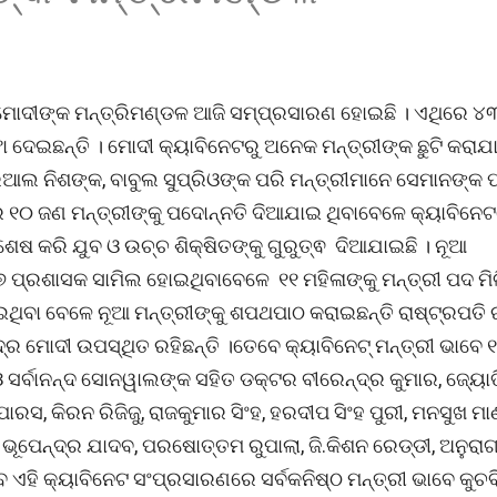
ମୋଦୀଙ୍କ ମନ୍ତ୍ରିମଣ୍ଡଳ ଆଜି ସମ୍ପ୍ରସାରଣ ହୋଇଛି । ଏଥିରେ ୪
ା ଦେଇଛନ୍ତି । ମୋଦୀ କ୍ୟାବିନେଟରୁ ଅନେକ ମନ୍ତ୍ରୀଙ୍କ ଛୁଟି କରାଯା
ୋଖରିଆଲ ନିଶଙ୍କ, ବାବୁଲ ସୁପ୍ରିଓଙ୍କ ପରି ମନ୍ତ୍ରୀମାନେ ସେମାନଙ୍କ 
 ୧୦ ଜଣ ମନ୍ତ୍ରୀଙ୍କୁ ପଦୋନ୍ନତି ଦିଆଯାଇ ଥିବାବେଳେ କ୍ୟାବିନ
ଶେଷ କରି ଯୁବ ଓ ଉଚ୍ଚ ଶିକ୍ଷିତଙ୍କୁ ଗୁରୁତ୍ଵ ଦିଆଯାଇଛି । ନୂଆ
 ପ୍ରଶାସକ ସାମିଲ ହୋଇଥିବାବେଳେ ୧୧ ମହିଳାଙ୍କୁ ମନ୍ତ୍ରୀ ପଦ ମିଳି
ା ବେଳେ ନୂଆ ମନ୍ତ୍ରୀଙ୍କୁ ଶପଥପାଠ କରାଇଛନ୍ତି ରାଷ୍ଟ୍ରପତି 
 ମୋଦୀ ଉପସ୍ଥିତ ରହିଛନ୍ତି ।ତେବେ କ୍ୟାବିନେଟ୍ ମନ୍ତ୍ରୀ ଭାବେ 
 ସର୍ବାନନ୍ଦ ସୋନୱାଲଙ୍କ ସହିତ ଡକ୍ଟର ବୀରେନ୍ଦ୍ର କୁମାର, ଜ୍ୟୋତ
 ପାରସ, କିରନ ରିଜିଜୁ, ରାଜକୁମାର ସିଂହ, ହରଦୀପ ସିଂହ ପୁରୀ, ମନସୁଖ 
 ଭୂପେନ୍ଦ୍ର ଯାଦବ, ପରଷୋତ୍ତମ ରୁପାଲା, ଜି.କିଶନ ରେଡ୍ଡୀ, ଅନୁରା
 ଏହି କ୍ୟାବିନେଟ ସଂପ୍ରସାରଣରେ ସର୍ବକନିଷ୍ଠ ମନ୍ତ୍ରୀ ଭାବେ କୁଚ