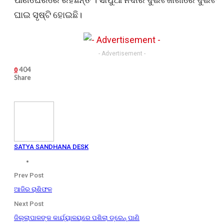
ଘାଇ ସୃଷ୍ଟି ହୋଇଛି।
- Advertisement -
404
0
Share
SATYA SANDHANA DESK
Prev Post
ଆଜିର ରାଶିଫଳ
Next Post
ଜିଲ୍ଲାପାଳଙ୍କ କାର୍ଯ୍ୟାଳୟରେ ପଶିଲା ଡ୍ରେନ୍ ପାଣି