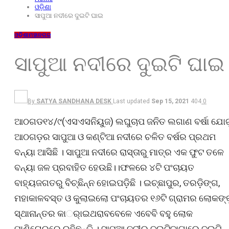
ଓଡ଼ିଶା
ସାପୁଆ ନଦୀରେ ଦୁଇଟି ଘାଇ
ଓଡ଼ିଶା
ମହାନଗର
ସାପୁଆ ନଦୀରେ ଦୁଇଟି ଘାଇ
By
SATYA SANDHANA DESK
Last updated
Sep 15, 2021
404
0
ଆଠଗଡ୧୪/୯(ଏସଏସନିୟୁଜ) ଲଘୁଚାପ ଜନିତ ଲଗାଣ ବର୍ଷା ଯୋଗ
ଆଠଗଡ଼ର ସାପୁଆ ଓ କଣ୍ଟିଆ ନଦୀରେ ଚଳିତ ବର୍ଷର ପ୍ରଥମ
ବନ୍ୟା ଆସିଛି । ସାପୁଆ ନଦୀରେ ରାସ୍ତାରୁ ମାତ୍ର ଏକ ଫୁଟ ତଳେ
ବନ୍ୟା ଜଳ ପ୍ରବାହିତ ହେଉଛି।।ଫଳରେ ୪ଟି ପଂଚାୟତ
ବାହ୍ୟଜଗତରୁ ବିଚ୍ଛିନ୍ନ ହୋଇପଡ଼ିଛି । ଇଚ୍ଛାପୁର, ତରଡ଼ିଙ୍ଗ,
ମହାକାଳବସ୍ତ ଓ କୁଲାଇଲୋ ପଂଚାୟତର ୧୬ଟି ଗ୍ରାମର ଲୋକଙ୍କ
ସ୍ଥାନାନ୍ତର କାର୍‌ାଇଥରାବବେଳେ ଏବେବି ବହୁ ଲୋକ
ପାଣିଘେରରେ ରହିଛନ୍ତି । ସାପୁଆ ନଦୀର ଦୁଇଟିଜାଗାରେ ଦୁଇଟି