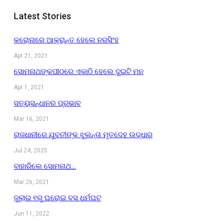
Latest Stories
କରୋନାରେ ଆକ୍ରାନ୍ତ ହେଲେ ନରସିଂହ
Apr 21, 2021
ସୋମନାଥଙ୍କପୀଠରେ ଏକାଠି ହେଲେ ଦୁଇଟି ମନ
Apr 1, 2021
ସତ୍ୟସନ୍ଧାନର ପ୍ରଭାବ
Mar 16, 2021
ରାଜଧାନୀରେ ଯୁବତୀଙ୍କ ଝୁଲନ୍ତା ମୃତଦେହ ଉଦ୍ଧାର
Jul 24, 2025
ବାହାରିଲେ ସୋମନାଥ…
Mar 26, 2021
ଜୁଲାଇ ୧ରୁ ଘରୋଇ ବସ ଧର୍ମଘଟ
Jun 11, 2022