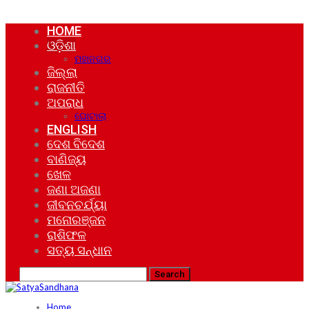
HOME
ଓଡ଼ିଶା
ମହାନଗର
ଜିଲ୍ଲା
ରାଜନୀତି
ଅପରାଧ
ଘୋଟାଲା
ENGLISH
ଦେଶ ବିଦେଶ
ବାଣିଜ୍ୟ
ଖେଳ
ଜଣା ଅଜଣା
ଜୀବନଚର୍ଯ୍ୟା
ମନୋରଞ୍ଜନ
ରାଶିଫଳ
ସତ୍ୟ ସନ୍ଧାନ
Home