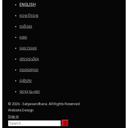
ENGLISH
ଦେଶ ବିଦେଶ
ବାଣିଜ୍ୟ
ଖେଳ
ଜଣା ଅଜଣା
ଜୀବନଚର୍ଯ୍ୟା
ମନୋରଞ୍ଜନ
ରାଶିଫଳ
ସତ୍ୟ ସନ୍ଧାନ
© 2026 - Satyasandhana. All Rights Reserved.
Website Design:
Sign in