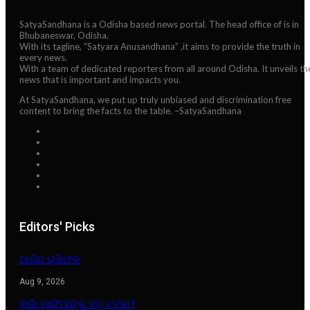
SatyaSandhana is a Odisha based news portal. The head office of is in
Bhubaneswar, Odisha.
With its tagline, “Satyara Anusandhana” ,it aims to provide the truth in
every news.
With a team of dedicated reporters from all around Odisha. It unveils th
news that is important and impacts you.
At SatyaSandhana, we put up truly unbiased and discrimination free
content to bring the facts to the table. –SatyaSandhana
Editors' Picks
ଆଜିର ରାଶିଫଳ
Aug 9, 2026
ବାଲି ମାଫିଆଙ୍କୁ ବଡ଼ ଝଟକା !