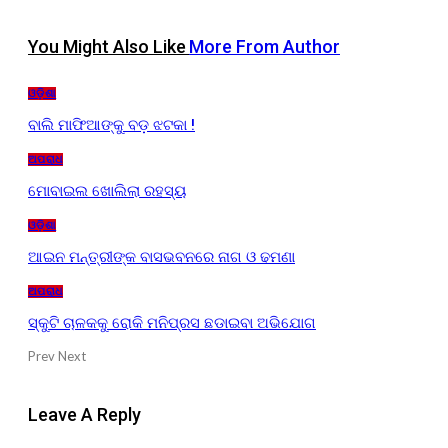
You Might Also Like
More From Author
ଓଡ଼ିଶା
ବାଲି ମାଫିଆଙ୍କୁ ବଡ଼ ଝଟକା !
ଅପରାଧ
ମୋବାଇଲ ଖୋଲିଲା ରହସ୍ୟ
ଓଡ଼ିଶା
ଆଇନ ମନ୍ତ୍ରୀଙ୍କ ବାସଭବନରେ ନାଗ ଓ ଢମଣା
ଅପରାଧ
ସ୍କୁଟି ଚାଳକକୁ ରୋକି ମନିପ୍ରସ ଛଡାଇବା ଅଭିଯୋଗ
Prev
Next
Leave A Reply