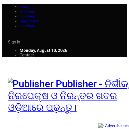
Likes
Followers
Followers
Subscribers
Followers
Sign In
Monday, August 10, 2026
Contact
Publisher - ନିର୍ଭୀକ
ନିରପେକ୍ଷ ଓ ନିରନ୍ତର ଖବର
ଓଡ଼ିଆରେ ପଢ଼ନ୍ତୁ।