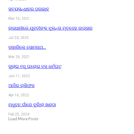
ସତ୍ୟସନ୍ଧାନର ପ୍ରଭାବ
Mar 16, 2021
ରାଜଧାନୀରେ ଯୁବତୀଙ୍କ ଝୁଲନ୍ତା ମୃତଦେହ ଉଦ୍ଧାର
Jul 24, 2025
ବାହାରିଲେ ସୋମନାଥ…
Mar 26, 2021
ଜୁଲାଇ ୧ରୁ ଘରୋଇ ବସ ଧର୍ମଘଟ
Jun 11, 2022
ଆଜିର ରାଶିଫଳ
Apr 16, 2022
ମଧୁବନ ଗାଁରେ ବୁଲିଲା ଖଣ୍ଡା
Feb 25, 2024
Load More Posts