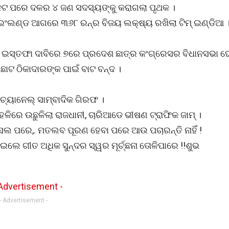
ହ୍ନଟ ପରେ ଦଳର ୪ ଜଣ ସଦସ୍ୟଙ୍କୁ କରାଗଲା ପୃଥକ ।
 ଇଂଲଣ୍ଡ ଆଗରେ ୩୬୮ ରନ୍‌ର ବିଜୟ ଲକ୍ଷ୍ୟ ରଖିଲା ଟିମ୍‌ ଇଣ୍ଡିଆ 
ଙ୍କ ଇସ୍ତଫା ଦାବିରେ ୭ରେ ପ୍ରଦେଶ ଛାତ୍ର କଂଗ୍ରେସର ବିଧାନସଭା 
, ଛୋଟ ଠିକାଦାରଙ୍କ ପାଇଁ ବାଟ ବନ୍ଦ ।
୍ୟାନେଲ୍‌ ସାମ୍ବାଦିକ ଗିରଫ ।
ହଳିରେ ଉଛୁଳିଲା ରାଜଧାନୀ, ଚାରିଆଡେ ଭୀଷଣ ଟ୍ରାଫିକ ଜାମ୍ ।
 ହାସଲ ପରେ,. ମତଲବ ପୂରଣ ହେବା ପରେ ଆଉ ପଚାରନ୍ତି ନାହିଁ !
 ଗାଇଲେ ଗୀତ ଅଧିକ ସୁନ୍ଦର ସ୍ୱର ମୂର୍ଚ୍ଛନା ତୋଳିପାରେ !!ଶୁଭ
- Advertisement -