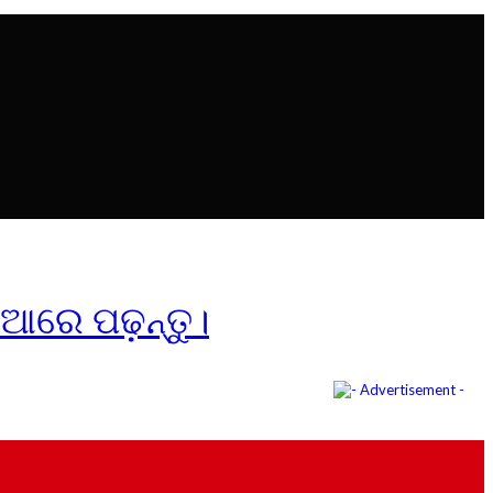
ିଆରେ ପଢ଼ନ୍ତୁ।