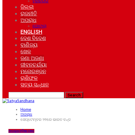
ମହାନଗର
ଜିଲ୍ଲା
ରାଜନୀତି
ଅପରାଧ
ଘୋଟାଲା
ENGLISH
ଦେଶ ବିଦେଶ
ବାଣିଜ୍ୟ
ଖେଳ
ଜଣା ଅଜଣା
ଜୀବନଚର୍ଯ୍ୟା
ମନୋରଞ୍ଜନ
ରାଶିଫଳ
ସତ୍ୟ ସନ୍ଧାନ
Home
ଅପରାଧ
ସେପ୍ଟେମ୍ବର ୨୭ରେ ଭାରତ ବନ୍ଦ
ଅପରାଧ
ଓଡ଼ିଶା
ଖେଳ