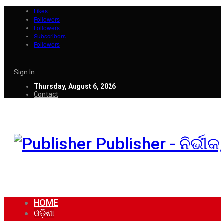
Likes
Followers
Followers
Subscribers
Followers
Sign In
Thursday, August 6, 2026
Contact
Publisher - ନିର୍ଭ
HOME
ଓଡ଼ିଶା