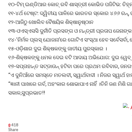
୧୦-ଟିମ୍ ଇଣ୍ଡିଆର କୋଚ୍ ରବି ଶାସ୍ତ୍ରୀ କୋଭିଡ ପଜିଟିଭ: ଚି
୧୧-୪ର୍ଥ ଟେଷ୍ଟ: ଦ୍ୱିତୀୟ ପାଳିରେ ଭାରତର ସ୍କୋର ୪୬୬ ରନ୍‌,
୧୨-ଆଜିଠୁ ଖୋଲିବ ବୈଷୟିକ ଶିକ୍ଷାନୁଷ୍ଠାନ
୧୩-ଓଏସ୍ଏସସି ଦୁର୍ନୀତି ପ୍ରସଙ୍ଗ ଓ ମନ୍ତ୍ରୀ ପ୍ରତାପ ଜେନା
୧୪-‘ନିର୍ମଳ ପ୍ଲସ୍‌ ଯୋଜନା’ରେ ଗୋଟିଏ ସଂସ୍ଥା ହେବ ସର୍ବେସର୍ବା
୧୫-ଓଡ଼ିଶାର ଦୁଇ ଶିକ୍ଷକଙ୍କୁ ଜାତୀୟ ପୁରସ୍କାର ।
୧୬-ଶିକ୍ଷକଙ୍କୁ ଧମକ ଦେଇ ବଟି ଆଦାୟ ଅଭିଯୋଗ: ଦୁଇ ୱେବ୍‌ ଚ
୧୭-ସପ୍ତାହାନ୍ତ ସଟ୍‌ଡାଉନ୍‌ ହଟିବା ପରେ ପ୍ରଥମ ରବିବାର, ଜନଗ
“ଏ ଦୁନିଆଁରେ ସମସ୍ତେ ମତଲବୀ, ସ୍ୱାର୍ଥବାଦୀ । ନିଜର ସ୍ୱାର୍ଥ
“ଜ୍ଞାନୀ ପାଖରେ ଗର୍ବ, ଅହଂକାର ଶୋଭାପାଏ ନାହିଁ ।ତିନି ଜଣ ମିଶି
ସକାଳ,ସୁପ୍ରଭାତ!!
418
0
Share