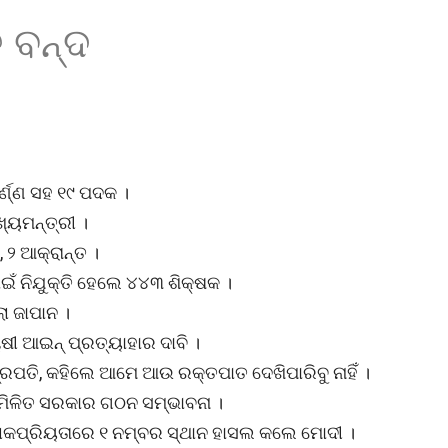
 ବନ୍ଦ
ର୍ଣ୍ଣ ସହ ୧୯ ପଦକ ।
୍ୟମନ୍ତ୍ରୀ ।
 ୨ ଆକ୍ରାନ୍ତ ।
ାଇଁ ନିଯୁକ୍ତି ହେଲେ ୪୪୩ ଶିକ୍ଷକ ।
ଲା ଜାପାନ ।
ୀ ଆଇନ୍ ପ୍ରତ୍ୟାହାର ଦାବି ।
ଟ୍ରପତି, କହିଲେ ଆମେ ଆଉ ରକ୍ତପାତ ଦେଖିପାରିବୁ ନାହିଁ ।
: ମିଳିତ ସରକାର ଗଠନ ସମ୍ଭାବନା ।
କପ୍ରିୟତାରେ ୧ ନମ୍ବର ସ୍ଥାନ ହାସଲ କଲେ ମୋଦୀ ।