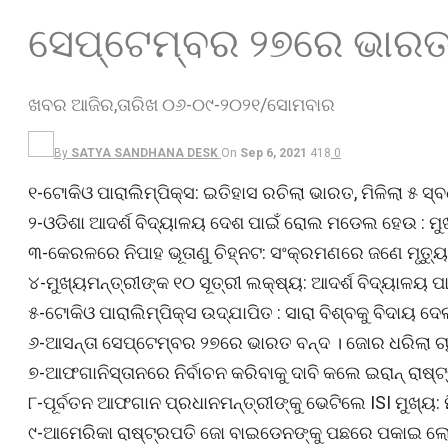
ସେପ୍ଟେମ୍ବର ୨୭ରେ ଭାରତ
ଖବର ଆଜିର,ତାରିଖ ୦୬-୦୯-୨୦୨୧/ସୋମବାର
By
SATYA SANDHANA DESK
On
Sep 6, 2021
418
0
୧-ଟୋକିଓ ପାରାଲିମ୍ପିକ୍ସ: ଇତିହାସ ରଚିଲା ଭାରତ, ମିଳିଲା ୫ ସ୍ବ
୨-ଓଡିଶା ଆଦର୍ଶ ବିଦ୍ୟାଳୟ ଦେଶ ପାଇଁ ରୋଲ ମଡେଲ ହେଉ : ମୁଖ
୩-କେରଳରେ ନିପାହ ଭୂତାଣୁ ଚିହ୍ନଟ: ସଂକ୍ରମଣରେ ଜଣେ ମୃତ୍ୟୁ,
୪-ମୁଖ୍ୟମନ୍ତ୍ରୀଙ୍କ ୧୦ ସୂତ୍ରୀ ଲକ୍ଷ୍ୟ: ଆଦର୍ଶ ବିଦ୍ୟାଳୟ ପ
୫-ଟୋକିଓ ପାରାଲିମ୍ପିକ୍‌ସ ଉଦ୍‌ଯାପିତ : ସାରା ବିଶ୍ବକୁ ବିଦାୟ ଦେ
୬-ଆସନ୍ତା ସେପ୍ଟେମ୍ବର ୨୭ରେ ଭାରତ ବନ୍ଦ । ଜୋର ଧରିଲା ଚାଷ
୭-ଆଫଗାନିସ୍ତାନରେ ନିର୍ବାଚନ କରିବାକୁ ଦାବି କଲେ ଇରାନ୍‌ ରାଷ୍
୮-ପୂର୍ବତନ ଆଫଗାନ ପ୍ରଧାନମନ୍ତ୍ରୀଙ୍କୁ ଭେଟିଲେ ISI ମୁଖ୍ୟ
୯-ଆମେରିକା ରାଷ୍ଟ୍ରପତି ଜୋ ବାଇଡେନଙ୍କୁ ପଛରେ ପକାଇ ଲୋ