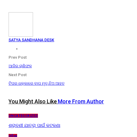
SATYA SANDHANA DESK
Prev Post
ଆଜିର ରାଶିଫଳ
Next Post
ଟିପର ଧକ୍କାରେ ବାପ ମୃତ,ଝିଅ ଆହତ
You Might Also Like
More From Author
UNCATEGORIZED
ଶ୍ରାବଣୀ ଯାତ୍ରା ପାଇଁ କଟକଣା
ଓଡ଼ିଶା