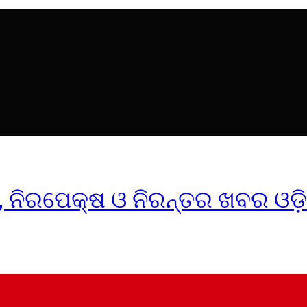
ୀକ, ନିରପେକ୍ଷ ଓ ନିରନ୍ତର ଖବର ଓଡ଼