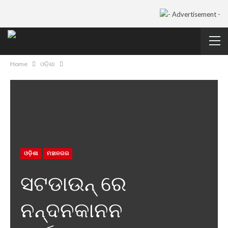
Home
ଓଡ଼ିଶା
ଓଡ଼ିଶା
ମହାନଗର
ସଟଡାଉନ୍ ରେ
ନନ୍ଦନକାନନ