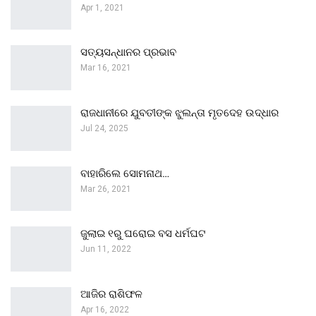
Apr 1, 2021
ସତ୍ୟସନ୍ଧାନର ପ୍ରଭାବ
Mar 16, 2021
ରାଜଧାନୀରେ ଯୁବତୀଙ୍କ ଝୁଲନ୍ତା ମୃତଦେହ ଉଦ୍ଧାର
Jul 24, 2025
ବାହାରିଲେ ସୋମନାଥ…
Mar 26, 2021
ଜୁଲାଇ ୧ରୁ ଘରୋଇ ବସ ଧର୍ମଘଟ
Jun 11, 2022
ଆଜିର ରାଶିଫଳ
Apr 16, 2022