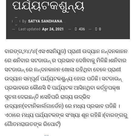
ପର୍ଯ୍ୟଟକଶୁନ୍ୟ
By
SATYA SANDHANA DESK
Last updated
Apr 24, 2021
436
0
ବାରଙ୍ଗ,୨୪/୪(ଏସଏସନିୟୁଜ) ପ୍ରାଣୀ ଉଦ୍ୟାନ ନନ୍ଦନକାନନ
ରେ ଶନିବାର ସଟଡାଉନ୍ ର ପ୍ରଭାବ ଦେଖିବାକୁ ମିଳିଛି।ଶନିବାର
ସଟଡାଉନ୍ ରେ ନନ୍ଦନକାନନ ଖୋଲା ରହିଥିବା ବେଳେ ପ୍ରାଣୀ
ଉଦ୍ୟାନ ସମ୍ପୂର୍ଣ ପର୍ଯ୍ୟଟକଶୁନ୍ୟ ହୋଇ ପଡିଛି। ସଟଡାଉନ୍
ପ୍ରଭାବରେ କୌଣସି ବି ପର୍ଯ୍ୟଟକ ଆସିନଥିବା କର୍ତ୍ତୃପକ୍ଷ
ସୂଚନା ଦେଇଛନ୍ତି।ସେହିପରି ରାଜ୍ୟ ଉଦ୍ଭିଦ
ଉଦ୍ୟାନ(ବଟାନିକାର୍ଲଗାର୍ଡେନ) ରେ ମଧ୍ୟ ପ୍ରଭାବ ପଡିଛି ।
ଏଠାରେ ମଧ୍ୟ ପର୍ଯ୍ୟଟକଙ୍କ ସଂଖ୍ୟା ଶୂନ ରହିଛି।(ବାରଙ୍ଗରୁ
ଗୈାତମରାଉତଙ୍କ ରିପୋର୍ଟ)