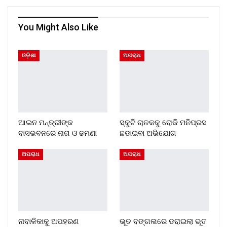
You Might Also Like
ଓଡ଼ିଶା
ଅପରାଧ
ଆଇନ ମନ୍ତ୍ରୀଙ୍କ
ସ୍କୁଟି ଚାଳକକୁ ରୋକି ମନିପ୍ରସ
ବାସଭବନରେ ନାଗ ଓ ଢମଣା
ଛଡାଇବା ଅଭିଯୋଗ
ଅପରାଧ
ଅପରାଧ
ନାବାଳିକାକୁ ଅପହରଣ
ଭୂତ ବଙ୍ଗଳାରେ ଡରାଇଲା ଭୂତ