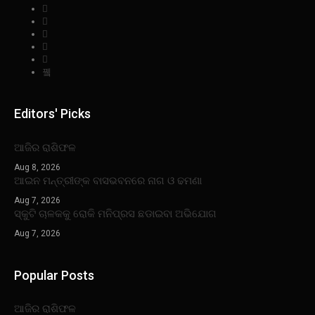
Editors' Picks
ଆଜିର ରାଶିଫଳ
Aug 8, 2026
ଆଇନ ମନ୍ତ୍ରୀଙ୍କ ବାସଭବନରେ ନାଗ ଓ ଢମଣା
Aug 7, 2026
ସ୍କୁଟି ଚାଳକକୁ ରୋକି ମନିପ୍ରସ ଛଡାଇବା ଅଭିଯୋଗ
Aug 7, 2026
Popular Posts
ଆଜିର ରାଶିଫଳ