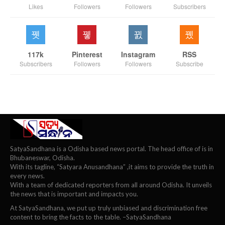
Likes
Followers
Followers
Subscribers
117k
Pinterest
Instagram
RSS
Subscribers
Followers
Followers
Subscribe
SatyaSandhana is a Odisha based news portal. The head office of is in
Bhubaneswar, Odisha.
With its tagline, “Satyara Anusandhana” ,it aims to provide the truth in
every news.
With a team of dedicated reporters from all around Odisha. It unveils
the news that is important and impacts you.
At SatyaSandhana, we put up truly unbiased and discrimination free
content to bring the facts to the table. –SatyaSandhana