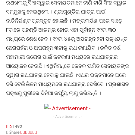
ରଥଖଳାରୁ ସିଂହଦ୍ୱାର ସେବାୟତମାନେ ଟାଣି ଟାଣି ସିଂହ ଦ୍ୱାର
ସମ୍ମୁଖକୁ ନେଇଥିଲେ । ଶ୍ରୀଗୁଣ୍ଡିଚା ଯାତ୍ରା ପାଇଁ
ନୀତିନିର୍ଘଣ୍ଟ ପ୍ରସ୍ତୁତ ହୋଇଛି । ମଙ୍ଗଳାର୍ପଣ ପରେ ସାଢ଼େ
୮ଟାରେ ପହଣ୍ଡି ଆରମ୍ଭ ହୋଇ ଏହା ପୂର୍ବାହ୍ନ ୧୧ଟା ୩୦
ମଧ୍ୟରେ ଶେଷ ହେବ । ୧୨ଟା ୪୫ରୁ ଅପରାହ୍ନ ୨ଟା ପର‌୍ୟ୍ୟନ୍ତ
ଛେରାପହଁରା ଓ ଅପରାହ୍ନ ୩ଟାରୁ ରଥ ଟଣାଯିବ । ଚଳିତ ବର୍ଷ
ମହାମାରୀ କରୋନା ପାଇଁ କଟକଣା ମଧ୍ୟରେ ରଥଯାତ୍ରାର
ଆୟୋଜନ ହେଉଛି ।ଏଥିନିମନ୍ତେ କେବଳ ସୀମିତ ସେବାୟତଙ୍କ
ଦ୍ୱାରା ରଥଯାତ୍ରା ହେବାକୁ ଯାଉଛି ।ଏଥର ଭକ୍ତମାନେ ଘରେ
ବସି ଟେଲିଭିଜନ ମାଧ୍ୟମରେ ରଥଯାତ୍ରା ଦେଖିବେ । ପ୍ରଶାସନ
ପକ୍ଷରୁ ପୁରୀରେ ଦିନିଆ କର୍ଫ୍ୟୁ ଲାଗୁ କରିଛନ୍ତି ।
- Advertisement -
492
0
Share