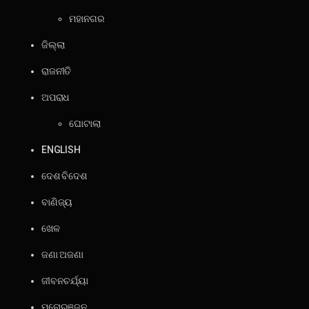
ମହାନଗର
ଜିଲ୍ଲା
ରାଜନୀତି
ଅପରାଧ
ଘୋଟାଲା
ENGLISH
ଦେଶ ବିଦେଶ
ବାଣିଜ୍ୟ
ଖେଳ
ଜଣା ଅଜଣା
ଜୀବନଚର୍ଯ୍ୟା
ମନୋରଞ୍ଜନ