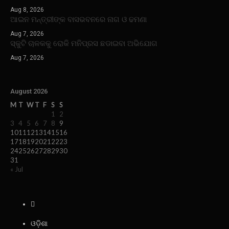
Aug 8, 2026
ଆଇନ ମନ୍ତ୍ରୀଙ୍କ ବାସଭବନରେ ନାଗ ଓ ଢମଣା
Aug 7, 2026
ସ୍କୁଟି ଚାଳକକୁ ରୋକି ମନିପ୍ରସ ଛଡାଇବା ଅଭିଯୋଗ
Aug 7, 2026
August 2026
M
T
W
T
F
S
S
1
2
3
4
5
6
7
8
9
10
11
12
13
14
15
16
17
18
19
20
21
22
23
24
25
26
27
28
29
30
31
« Jul
ଓଡ଼ିଶା