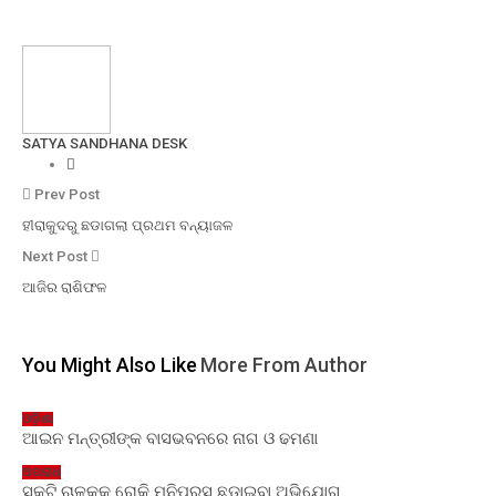
SATYA SANDHANA DESK
Prev Post
ହୀରାକୁଦରୁ ଛଡାଗଲା ପ୍ରଥମ ବନ୍ୟାଜଳ
Next Post
ଆଜିର ରାଶିଫଳ
You Might Also Like
More From Author
ଓଡ଼ିଶା
ଆଇନ ମନ୍ତ୍ରୀଙ୍କ ବାସଭବନରେ ନାଗ ଓ ଢମଣା
ଅପରାଧ
ସ୍କୁଟି ଚାଳକକୁ ରୋକି ମନିପ୍ରସ ଛଡାଇବା ଅଭିଯୋଗ