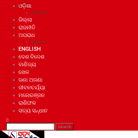
ଓଡ଼ିଶା
ମହାନଗର
ଜିଲ୍ଲା
ରାଜନୀତି
ଅପରାଧ
ଘୋଟାଲା
ENGLISH
ଦେଶ ବିଦେଶ
ବାଣିଜ୍ୟ
ଖେଳ
ଜଣା ଅଜଣା
ଜୀବନଚର୍ଯ୍ୟା
ମନୋରଞ୍ଜନ
ରାଶିଫଳ
ସତ୍ୟ ସନ୍ଧାନ