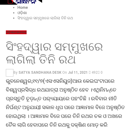
Home
ଓଡ଼ିଶା
ସିଂହଦ୍ୱାର ସମ୍ମୁଖରେ ଲାଗିଲା ତିନି ରଥ
ଓଡ଼ିଶା
ମହାନଗର
ସିଂହଦ୍ୱାର ସମ୍ମୁଖରେ
ଲାଗିଲା ତିନି ରଥ
By
SATYA SANDHANA DESK
On
Jul 11, 2021
492
0
ଭୁବନେଶ୍ୱର,୧୧/୭(ଏସଏସନିୟୁଜ)ଆଉ କେଇଘଂଟାପରେ
ବିଶ୍ୱପ୍ରସିଦ୍ଧ ରଥଯାତ୍ରା ଅନୁଷ୍ଠିତ ହେବ ।ଏଥିନିମନ୍ତେ
ପ୍ରସ୍ତୁତି ଚୂଡ଼ାନ୍ତ ପର‌୍ୟ୍ୟାୟରେ ପହଂଚିଛି । ରବିବାର ନୀତି
ନିର୍ଘଣ୍ଟ ଅନୁଯାୟୀ ସକାଳ ଧୂପ ପରେ ଆଜ୍ଞାମାଳ ବିଜେ ଅନୁଷ୍ଠିତ
ହୋଇଥିଲା । ଆଜ୍ଞାମାଳ ବିଜେ ପରେ ତିନି ରଥର ଚକ ଓ ଅଖରେ
ତୈଳ ଲାଗି ହେବାପରେ ତିନି ରଥକୁ ଦକ୍ଷିଣ ମୋଡ଼ କରି