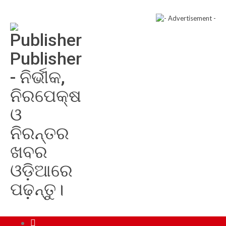
Publisher
- ନିର୍ଭୀକ,
ନିରପେକ୍ଷ
ଓ
ନିରନ୍ତର
ଖବର
ଓଡ଼ିଆରେ
ପଢ଼ନ୍ତୁ।