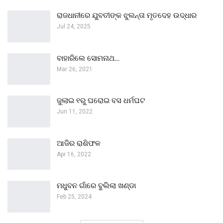
ରାଜଧାନୀରେ ଯୁବତୀଙ୍କ ଝୁଲନ୍ତା ମୃତଦେହ ଉଦ୍ଧାର
Jul 24, 2025
ବାହାରିଲେ ସୋମନାଥ…
Mar 26, 2021
ଜୁଲାଇ ୧ରୁ ଘରୋଇ ବସ ଧର୍ମଘଟ
Jun 11, 2022
ଆଜିର ରାଶିଫଳ
Apr 16, 2022
ମଧୁବନ ଗାଁରେ ବୁଲିଲା ଖଣ୍ଡା
Feb 25, 2024