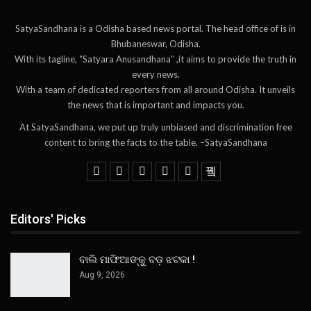
SatyaSandhana is a Odisha based news portal. The head office of is in
Bhubaneswar, Odisha.
With its tagline, “Satyara Anusandhana” ,it aims to provide the truth in
every news.
With a team of dedicated reporters from all around Odisha. It unveils
the news that is important and impacts you.
At SatyaSandhana, we put up truly unbiased and discrimination free
content to bring the facts to the table. –SatyaSandhana
Editors' Picks
ବାଲି ମାଫିଆଙ୍କୁ ବଡ଼ ଝଟକା !
Aug 9, 2026