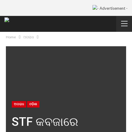
Home
ଅପରାଧ
ଅପରାଧ
ଓଡ଼ିଶା
STF କବଜାରେ