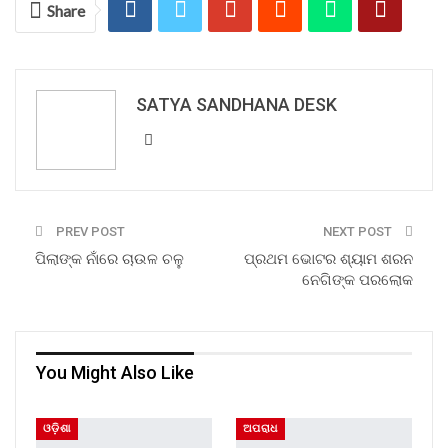
Share
SATYA SANDHANA DESK
PREV POST
NEXT POST
ପିଲାଙ୍କ ନାଁରେ ଚାଉଳ ଚଳୁ
ପ୍ରଥମ ଭୋଟର ଶ୍ୟାମ ଶରନ
ନେଗିଙ୍କ ପରଲୋକ
You Might Also Like
ଓଡ଼ିଶା
ଅପରାଧ