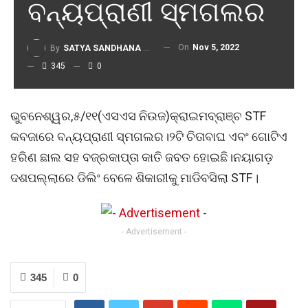
ବନ୍ୟପ୍ରାଣୀ ସ୍ମଗଲର
On
Nov 5, 2022
By
SATYA SANDHANA DESK
345
0
ଭୁବନେଶ୍ୱର,୫/୧୧(ଏସଏସ ନିଉଜ)କ୍ରାଇମବ୍ରାଞ୍ଚ STF
କବଜାରେ ବନ୍ୟପ୍ରାଣୀ ସ୍ମଗଲର।୨ଟି ଚିତାବାଘ ଏବଂ ଗୋଟିଏ
ହରିଣ ଛାଲ ସହ ବଜ୍ରକାପ୍ତା କାତି ଜବତ ହୋଇଛି।ନୟାଗଡ଼
ଦଶପଲ୍ଲାରେ ଡିଲିଂ ବେଳେ ଶିକାରୀକୁ ମାଡିବସିଲା STF।
- Advertisement -
345
0