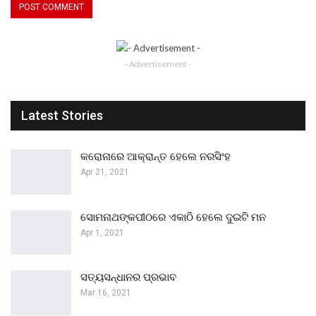
- Advertisement -
Latest Stories
କରୋନାରେ ଆକ୍ରାନ୍ତ ହେଲେ ନରସିଂହ
Apr 21, 2021
ସୋମନାଥଙ୍କପୀଠରେ ଏକାଠି ହେଲେ ଦୁଇଟି ମନ
Apr 1, 2021
ସତ୍ୟସନ୍ଧାନର ପ୍ରଭାବ
Mar 16, 2021