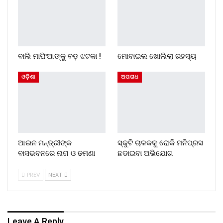
ବାଲି ମାଫିଆଙ୍କୁ ବଡ଼ ଝଟକା !
ମୋବାଇଲ ଖୋଲିଲା ରହସ୍ୟ
ଓଡ଼ିଶା
ଅପରାଧ
ଆଇନ ମନ୍ତ୍ରୀଙ୍କ
ସ୍କୁଟି ଚାଳକକୁ ରୋକି ମନିପ୍ରସ
ବାସଭବନରେ ନାଗ ଓ ଢମଣା
ଛଡାଇବା ଅଭିଯୋଗ
PREV
NEXT
Leave A Reply