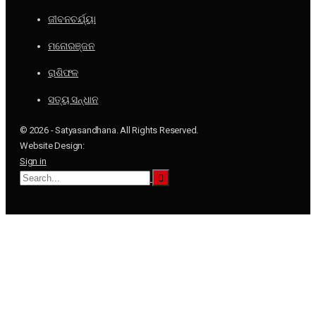
ଜୀବନଚର୍ଯ୍ୟା
ମନୋରଞ୍ଜନ
ରାଶିଫଳ
ସତ୍ୟ ସନ୍ଧାନ
© 2026 - Satyasandhana. All Rights Reserved.
Website Design:
Sign in