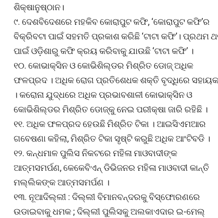
ଶିକ୍ଷାନୁଷ୍ଠାନ।
୯. ଦେଶବିଦେଶରେ ମହକିବ କୋରାପୁଟ କଫି, ‘କୋରାପୁଟ କଫି’ର
ବିକ୍ରିବଟା ପାଇଁ ସହମତି ପ୍ରକାଶ କରିଛି ‘ଟାଟା କଫି’। ପ୍ରଥମ 
ପାଇଁ ଓଡ଼ିଶାରୁ କଫି କ୍ରୟ କରିବାକୁ ଯାଉଛି ‘ଟାଟା କଫି’ ।
୧୦. କୋଭାକ୍ସିନ ଓ କୋଭିଶିଲ୍ଡର ମିଶ୍ରିତ ଡୋଜ୍‌ ଅଧିକ
ଫଳପ୍ରଦ । ଅଧିକ ରୋଗ ପ୍ରତିଶେଧକ ଶକ୍ତି ବୃଦ୍ଧିରେ ସହାୟ
। କରୋନା ଯୁଦ୍ଧରେ ଅଧିକ ପ୍ରଭାବଶାଳୀ କୋଭାକ୍ସିନ ଓ
କୋଭିଶିଲ୍ଡର ମିଶ୍ରିତ ଡୋଜ୍‌କୁ ନେଇ ପରୀକ୍ଷା ଜାରି ରହିଛି ।
୧୧. ଅଧିକ ଫଳପ୍ରଦ ହେଉଛି ମିଶ୍ରିତ ଟିକା । ଆଇସିଏମଆର
ଗବେଷଣା କହିଲା, ମିଶ୍ରିତ ଟିକା ସୃଷ୍ଟି କରୁଛି ଅଧିକ ଆଂଟିବଡି ।
୧୨. କନ୍ଧମାଳ ପୁଲିସ ନିକଟରେ ମହିଳା ମାଓବାଦୀଙ୍କ
ଆତ୍ମସମର୍ପଣ, କେକେବିଏନ୍ ଡିଭିଜନର ମହିଳା ମାଓବାଦୀ କାନ୍ତି
ମଲ୍ଲିକଙ୍କ ଆତ୍ମସମର୍ପଣ ।
୧୩. ନୂଆଦିଲ୍ଲୀ : ଦିଲ୍ଲୀ ବିମାନବନ୍ଦରକୁ ବିସ୍ଫୋରଣରେ
ଉଡାଇବାକୁ ଧମକ ; ଦିଲ୍ଲୀ ପୁଲିସକୁ ଅଲକାଏଦାର ଇ-ମେଲ୍‍