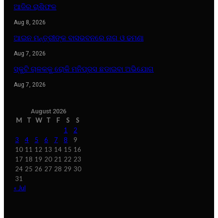
ଆଜିର ରାଶିଫଳ
Aug 8, 2026
ଆଇନ ମନ୍ତ୍ରୀଙ୍କ ବାସଭବନରେ ନାଗ ଓ ଢମଣା
Aug 7, 2026
ସ୍କୁଟି ଚାଳକକୁ ରୋକି ମନିପ୍ରସ ଛଡାଇବା ଅଭିଯୋଗ
Aug 7, 2026
August 2026
M
T
W
T
F
S
S
1
2
3
4
5
6
7
8
9
10
11
12
13
14
15
16
17
18
19
20
21
22
23
24
25
26
27
28
29
30
31
« Jul