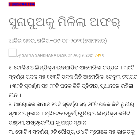
ଅପରାଧ
ଓଡ଼ିଶା
ଖେଳ
ସୁନାପୁଅକୁ ମିଳିଲା ଅଫର୍
ଆଜିର ଖବର, ତାରିଖ–୦୯-୦୮-୨୦୨୧(ସୋମବାର)
By
SATYA SANDHANA DESK
On
Aug 9, 2021
749
0
୧. ଟୋକିଓ ଅଲିମ୍ପିକ୍ସ ଉଦଯାପିତ-ଆମେରିକା ଟପ୍ପର । ୩୯ଟି
ସ୍ବର୍ଣ୍ଣ ପଦକ ସହ ୧୧୩ଟି ପଦକ ଜିତି ଆମେରିକା ଟେବୁଲ ଟପ୍ପ
। ୩୮ଟି ସ୍ବର୍ଣ୍ଣ ସହ ୮୮ଟି ପଦକ ଜିତି ଦ୍ବିତୀୟ ସ୍ଥାନରେ ରହିଲା
ଚୀନ ।
୨. ଆୟୋଜକ ଜାପାନ ୨୭ଟି ସ୍ବର୍ଣ୍ଣ ସହ ୫୮ଟି ପଦକ ଜିତି ତୃତୀୟ
ସ୍ଥାନ ଅଧିକାର । ବ୍ରିଟେନ ଚତୁର୍ଥ, ଋୁଷିୟ ଅଲିମ୍ପିକ୍ସ କମିଟି
ପଞ୍ଚମ, ଅଷ୍ଟ୍ରେଲିୟାକୁ ଷଷ୍ଠ ସ୍ଥାନ
୩. ଗୋଟିଏ ସ୍ବର୍ଣ୍ଣ, ୨ଟି ରୌପ୍ୟ ଓ ୪ଟି ବ୍ରୋଞ୍ଜ ସହ ଭାରତକୁ