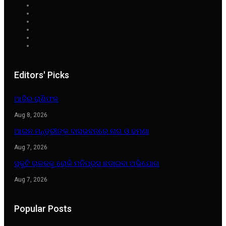
Editors' Picks
ଆଜିର ରାଶିଫଳ
Aug 8, 2026
ଆଇନ ମନ୍ତ୍ରୀଙ୍କ ବାସଭବନରେ ନାଗ ଓ ଢମଣା
Aug 7, 2026
ସ୍କୁଟି ଚାଳକକୁ ରୋକି ମନିପ୍ରସ ଛଡାଇବା ଅଭିଯୋଗ
Aug 7, 2026
Popular Posts