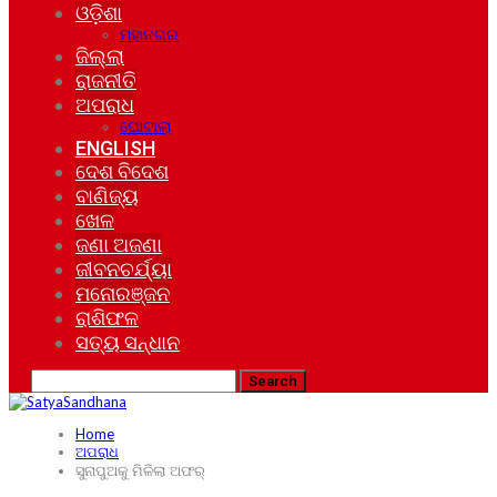
ଓଡ଼ିଶା
ମହାନଗର
ଜିଲ୍ଲା
ରାଜନୀତି
ଅପରାଧ
ଘୋଟାଲା
ENGLISH
ଦେଶ ବିଦେଶ
ବାଣିଜ୍ୟ
ଖେଳ
ଜଣା ଅଜଣା
ଜୀବନଚର୍ଯ୍ୟା
ମନୋରଞ୍ଜନ
ରାଶିଫଳ
ସତ୍ୟ ସନ୍ଧାନ
Home
ଅପରାଧ
ସୁନାପୁଅକୁ ମିଳିଲା ଅଫର୍