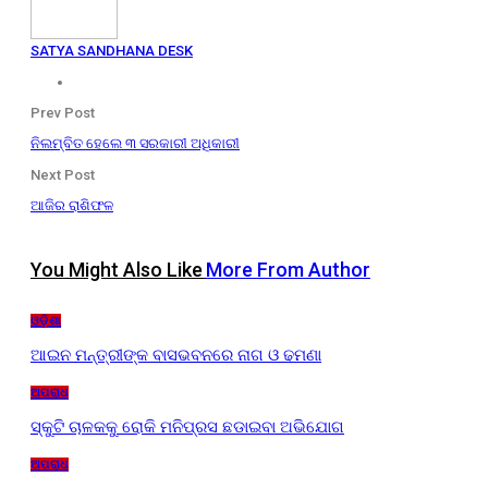
SATYA SANDHANA DESK
Prev Post
ନିଲମ୍ବିତ ହେଲେ ୩ ସରକାରୀ ଅଧିକାରୀ
Next Post
ଆଜିର ରାଶିଫଳ
You Might Also Like
More From Author
ଓଡ଼ିଶା
ଆଇନ ମନ୍ତ୍ରୀଙ୍କ ବାସଭବନରେ ନାଗ ଓ ଢମଣା
ଅପରାଧ
ସ୍କୁଟି ଚାଳକକୁ ରୋକି ମନିପ୍ରସ ଛଡାଇବା ଅଭିଯୋଗ
ଅପରାଧ