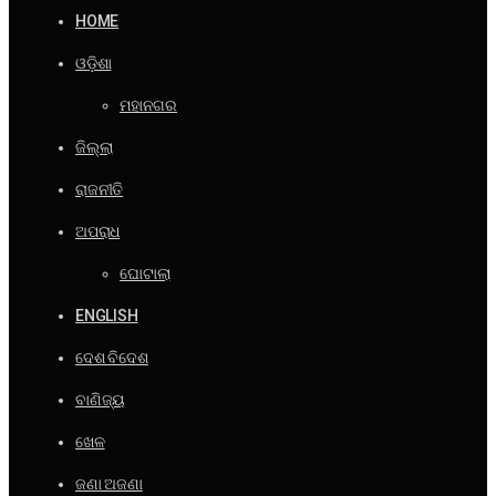
HOME
ଓଡ଼ିଶା
ମହାନଗର
ଜିଲ୍ଲା
ରାଜନୀତି
ଅପରାଧ
ଘୋଟାଲା
ENGLISH
ଦେଶ ବିଦେଶ
ବାଣିଜ୍ୟ
ଖେଳ
ଜଣା ଅଜଣା