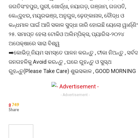
ଜଗତିସଂହପୁର, ପୁରୀ, ଖୋର୍ଦ୍ଧା, ନୟାଗଡ଼, ଗଞ୍ଜାମ, ଗଜପତି,
କେନ୍ଦୁଝର, ମୟୂରଭଞ୍ଜ, ଅନୁଗୁଳ, ଢ଼େଙ୍କାନାଳ, ବୌଦ୍ଧ ଓ
କନ୍ଧମାଳ ପାଇଁ ଆଜି ସକାଳ ସୁଦ୍ଧା ଜାରି ହୋଇଛି ୟେଲୋ ୱାର୍ଣ୍ଣିଂ
୨୫. ସମାପ୍ତ ହେଲା ଟୋକିଓ ଅଲିମ୍ପିକ୍ସ, ପ୍ୟାରିସ-୨୦୨୪
ଅପେକ୍ଷାରେ ସାରା ବିଶ୍ୱ
➡️କୋଭିଡ଼୍ ନିୟମ ସମସ୍ତେ ପାଳନ କରନ୍ତୁ , ଟୀକା ନିଅନ୍ତୁ , ସର୍ବଦ
ଜନଗହଳିକୁ Avoid କରନ୍ତୁ , ଘରେ ରୁହନ୍ତୁ ଓ ସୁସ୍ଥ
ରୁହନ୍ତୁ(Please Take Care) ଶୁଭସକାଳ , GOOD MORNING
- Advertisement -
749
0
Share