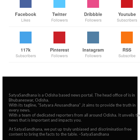
Facebook
Twitter
Dribbble
Youtube
Likes
Followers
Followers
Subscribers
117k
Pinterest
Instagram
RSS
Subscribers
Followers
Followers
Subscribe
SatyaSandhana is a Odisha based news portal. The head office of is in
Bhubaneswar, Odisha.
With its tagline, “Satyara Anusandhana” ,it aims to provide the truth in
every news.
With a team of dedicated reporters from all around Odisha. It unveils th
news that is important and impacts you.
At SatyaSandhana, we put up truly unbiased and discrimination free
content to bring the facts to the table. –SatyaSandhana