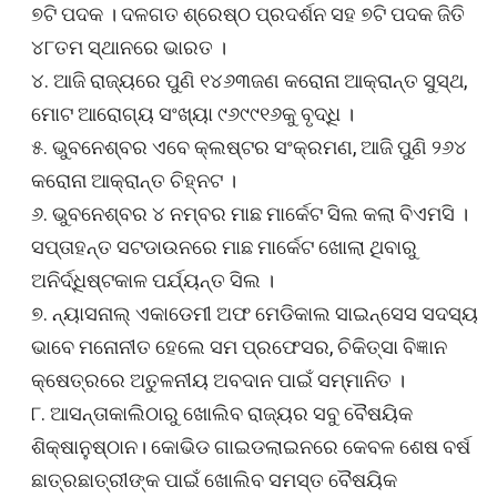
୭ଟି ପଦକ । ଦଳଗତ ଶ୍ରେଷ୍ଠ ପ୍ରଦର୍ଶନ ସହ ୭ଟି ପଦକ ଜିତି
୪୮ତମ ସ୍ଥାନରେ ଭାରତ ।
୪. ଆଜି ରାଜ୍ୟରେ ପୁଣି ୧୪୬୩ଜଣ କରୋନା ଆକ୍ରାନ୍ତ ସୁସ୍ଥ,
ମୋଟ ଆରୋଗ୍ୟ ସଂଖ୍ୟା ୯୬୯୯୧୬କୁ ବୃଦ୍ଧି ।
୫. ଭୁବନେଶ୍ବର ଏବେ କ୍ଲଷ୍ଟର ସଂକ୍ରମଣ, ଆଜି ପୁଣି ୨୬୪
କରୋନା ଆକ୍ରାନ୍ତ ଚିହ୍ନଟ ।
୬. ଭୁବନେଶ୍ବର ୪ ନମ୍ବର ମାଛ ମାର୍କେଟ ସିଲ କଲା ବିଏମସି ।
ସପ୍ତାହନ୍ତ ସଟଡାଉନରେ ମାଛ ମାର୍କେଟ ଖୋଲା ଥିବାରୁ
ଅନିର୍ଦ୍ଧିଷ୍ଟକାଳ ପର୍ଯ୍ୟନ୍ତ ସିଲ ।
୭. ନ୍ୟାସନାଲ୍ ଏକାଡେମୀ ଅଫ ମେଡିକାଲ ସାଇନ୍ସେସ ସଦସ୍ୟ
ଭାବେ ମନୋନୀତ ହେଲେ ସମ ପ୍ରଫେସର, ଚିକିତ୍ସା ବିଜ୍ଞାନ
କ୍ଷେତ୍ରରେ ଅତୁଳନୀୟ ଅବଦାନ ପାଇଁ ସମ୍ମାନିତ ।
୮. ଆସନ୍ତାକାଲିଠାରୁ ଖୋଲିବ ରାଜ୍ୟର ସବୁ ବୈଷୟିକ
ଶିକ୍ଷାନୁଷ୍ଠାନ। କୋଭିଡ ଗାଇଡଲାଇନରେ କେବଳ ଶେଷ ବର୍ଷ
ଛାତ୍ରଛାତ୍ରୀଙ୍କ ପାଇଁ ଖୋଲିବ ସମସ୍ତ ବୈଷୟିକ