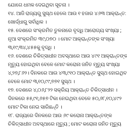
ଯୋଗେ ଧମକ ଦେଇଥିବା ସୂଚନା ।
୧୪. ଆଜି ରାଜ୍ୟରୁ ସୁସ୍ଥ ହେଲେ ଆଉ ୧ ହଜାର ୪୬୩ ଆକ୍ରାନ୍ତ:
ଖୋର୍ଦ୍ଧାରୁ ସର୍ବାଧିକ ।
୧୫. ଦେଶରେ ସଂକ୍ରମିତ ତୁଳନାରେ ବୃଦ୍ଧି ଆରୋଗ୍ୟ ସଂଖ୍ୟା ;
ନୂଆ ସଂକ୍ରମିତ ୩୯,୦୭୦ । ମୋଟ ଆକ୍ରାନ୍ତଙ୍କ ସଂଖ୍ୟା
୩,୧୯,୩୪,୪୫୫କୁ ବୃଦ୍ଧି ।
୧୬. ଦେଶରେ ଚିକିତ୍ସାଧୀନ ଅବସ୍ଥାରେ ଆଉ ୪୯୧ ଆକ୍ରାନ୍ତଙ୍
ମୃତ୍ୟୁ ହୋଇଥିବା ବେଳେ ମୋଟ କରୋନା ଜନିତ ମୃତ୍ୟୁ ସଂଖ୍ୟା
୪,୨୭,୮୬୨। ଦିନକରେ ଆଉ ୪୩,୯୧୦ ଆକ୍ରାନ୍ତ ସୁସ୍ଥ ହୋଇଥିବ
ବେଳେ ମୋଟ ୩,୧୦,୯୯,୭୭୧ ସୁସ୍ଥ ।
୧୭. ଦେଶରେ ୪,୦୬,୮୨୨ ସକ୍ରିୟ ଆକ୍ରାନ୍ତ ଚିକିତ୍ସାଧୀନ ।
ଦିନକରେ ୫୫,୯୧,୬୫୭ ଟିକା ନେଇଥିବା ବେଳେ ୫୦,୬୮,୧୦,୪୯୨
ମୋଟ ଟିକା ନେଇ ସାରିଛନ୍ତି ।
୧୮. ରାଜ୍ୟରେ ଦିନକରେ ଆଉ ୬୯ କରୋନା ଆକ୍ରାନ୍ତଙ୍କ
ଚିକିତ୍ସାଧୀନ ଅବସ୍ଥାରେ ମୃତ୍ୟୁ ; ମୋଟ କରୋନା ଜନିତ ମୃତ୍ୟୁ