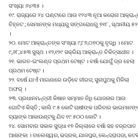
ସଂଖ୍ୟା ୬୪୩୫ ।
୧୯. ରାଜ୍ୟରେ ୨୪ ଘଣ୍ଟାରେ ଆଉ ୧୨୪୩ ନୂଆ କରୋନା ଆକ୍ରାନ୍
ଚିହ୍ନଟ ; ସେମାନଙ୍କ ମଧ୍ୟରୁ ସଙ୍ଗରୋଧରୁ ୭୧୮ , ସ୍ଥାନୀୟ ୫
।
୨୦. ମୋଟ ଆକ୍ରାନ୍ତଙ୍କ ସଂଖ୍ୟା ୯,୮୭,୦୭୦କୁ ବୃଦ୍ଧି । ମୋଟ
୯,୬୮,୪୫୩ ସୁସ୍ଥ । ୧୨,୧୨୯ ସକ୍ରିୟ ଆକ୍ରାନ୍ତ ଚିକିତ୍ସାଧୀନ ।
୨୧. ଭାରତ-ଇଂଲଣ୍ଡ ପ୍ରଥମ ଟେଷ୍ଟ । ବର୍ଷା ଯୋଗୁଁ ଡ୍ର ହେଲା
ପ୍ରଥମ ଟେଷ୍ଟ ।
୨୨. ବର୍ଷେ ଯାଏଁ ମାଗଣାରେ ଉଡ଼ିବେ ନୀରଜ; ସୁନାପୁଅକୁ ମିଳିଲା
ଅଫର୍ ।
୨୩. ପ୍ରଧାନମନ୍ତ୍ରୀ କିଷାନ ସମ୍ମାନ ନିଧି ଯୋଜନାର ଆଉ
ଗୋଟିଏ କିସ୍ତି ; କାଲି ୯.୫ କୋଟି ଚାଷୀଙ୍କ ପରିବାର ଭାଇମାନଙ୍
ବ୍ୟାଙ୍କ ଆକାଉଣ୍ଟକୁ ଯିବ ୧୯.୫୦୦ କୋଟି ।
୨୪. ସୋମବାର ସକାଳ ସୁଦ୍ଧା ୧୭ ଜିଲ୍ଲାରେ ବର୍ଷା ସହ ବଜ୍ରପାତ
ଆଶଙ୍କା । ବାଲେଶ୍ୱର, ଭଦ୍ରକ, ଯାଜପୁର, କେନ୍ଦ୍ରାପଡ଼ା, କଟକ