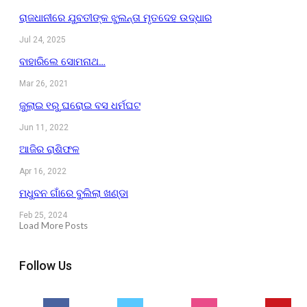
ରାଜଧାନୀରେ ଯୁବତୀଙ୍କ ଝୁଲନ୍ତା ମୃତଦେହ ଉଦ୍ଧାର
Jul 24, 2025
ବାହାରିଲେ ସୋମନାଥ…
Mar 26, 2021
ଜୁଲାଇ ୧ରୁ ଘରୋଇ ବସ ଧର୍ମଘଟ
Jun 11, 2022
ଆଜିର ରାଶିଫଳ
Apr 16, 2022
ମଧୁବନ ଗାଁରେ ବୁଲିଲା ଖଣ୍ଡା
Feb 25, 2024
Load More Posts
Follow Us