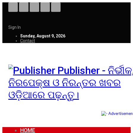
Sign In
Sunday, August 9, 2026
Contact
Publisher - ନିର୍ଭୀକ
ନିରପେକ୍ଷ ଓ ନିରନ୍ତର ଖବର
ଓଡ଼ିଆରେ ପଢ଼ନ୍ତୁ।
HOME