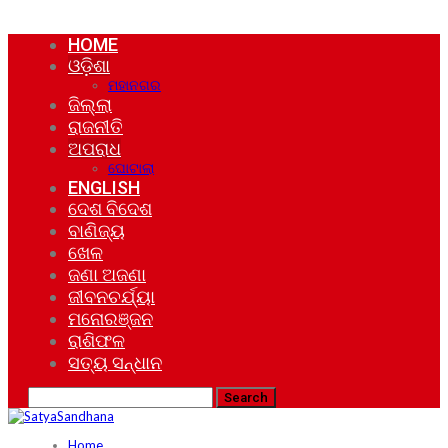
HOME
ଓଡ଼ିଶା
ମହାନଗର
ଜିଲ୍ଲା
ରାଜନୀତି
ଅପରାଧ
ଘୋଟାଲା
ENGLISH
ଦେଶ ବିଦେଶ
ବାଣିଜ୍ୟ
ଖେଳ
ଜଣା ଅଜଣା
ଜୀବନଚର୍ଯ୍ୟା
ମନୋରଞ୍ଜନ
ରାଶିଫଳ
ସତ୍ୟ ସନ୍ଧାନ
Home