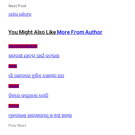
Next Post
ଆଜିର ରାଶିଫଳ
You Might Also Like
More From Author
UNCATEGORIZED
ଶ୍ରାବଣୀ ଯାତ୍ରା ପାଇଁ କଟକଣା
ଓଡ଼ିଶା
ଗାଁ ଦାଣ୍ଡରେ ବୁଲିବ ସୋଲାର ରଥ
ଅପରାଧ
ଦିନରେ କରୁଥିଲେ ଚୋରି
ଅପରାଧ
ମୁକ୍ତାକାଶ କାରାଶ୍ରମରୁ କଏଦୀ ଖଲାସ
Prev
Next