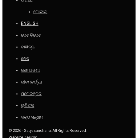
ଅପରାଧ
ଘୋଟାଲା
ENGLISH
ଦେଶ ବିଦେଶ
ବାଣିଜ୍ୟ
ଖେଳ
ଜଣା ଅଜଣା
ଜୀବନଚର୍ଯ୍ୟା
ମନୋରଞ୍ଜନ
ରାଶିଫଳ
ସତ୍ୟ ସନ୍ଧାନ
© 2026 - Satyasandhana. All Rights Reserved.
Website Design: