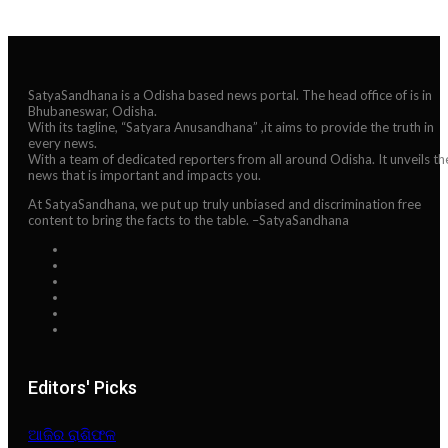
SatyaSandhana is a Odisha based news portal. The head office of is in
Bhubaneswar, Odisha.
With its tagline, “Satyara Anusandhana” ,it aims to provide the truth in
every news.
With a team of dedicated reporters from all around Odisha. It unveils th
news that is important and impacts you.
At SatyaSandhana, we put up truly unbiased and discrimination free
content to bring the facts to the table. –SatyaSandhana
Editors' Picks
ଆଜିର ରାଶିଫଳ