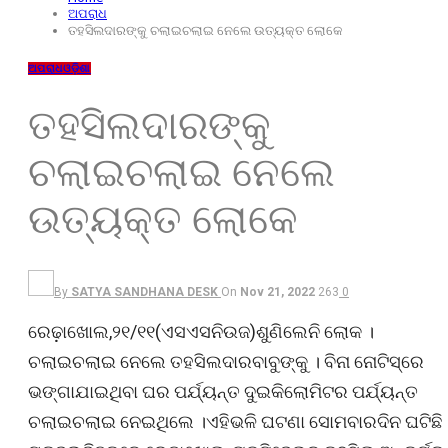
ଅପରାଧ
ତହସିଲଦାରଙ୍କୁ ଚଲାଇଚଲାଇ ନେଲେ ଉତ୍ୟକ୍ତ ଲୋକେ
ଅପରାଧ
ଓଡ଼ିଶା
ତହସିଲଦାରଙ୍କୁ
ଚଲାଇଚଲାଇ ନେଲେ
ଉତ୍ୟକ୍ତ ଲୋକେ
By
SATYA SANDHANA DESK
On
Nov 21, 2022
263
0
ରେଢ଼ାଖୋଲ,୨୧/୧୧(ଏସଏସନିଉଜ)ଶୁଣିଲେନି ଲୋକ ।
ଚଲାଇଚଲାଇ ନେଲେ ତହସିଲଦାରବାବୁଙ୍କୁ । ବିନା ନୋଟିସ୍‌ରେ
ଭଙ୍ଗାଯାଇଥିବା ଘର ପର୍ଯ୍ୟନ୍ତ ଦୁଇକିଲୋମିଟର ପର୍ଯ୍ୟନ୍ତ
ଚଲାଇଚଲାଇ ନେଇଥିଲେ ।ଏହିଭଳି ଘଟଣା ସୋମବାରଦିନ ଘଟିଛି 