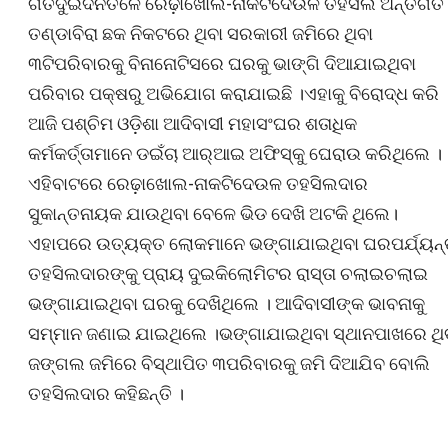
ଗତଦୁଇଦିନତଳେ ରେଢ଼ାଖୋଲ-ନାକଟିଦେଉଳ ତହସିଲ ଅନ୍ତର୍ଗତ
ତଣ୍ଡାବିରା ଛକ ନିକଟରେ ଥିବା ସରକାରୀ ଜମିରେ ଥିବା
୩ଟିପରିବାରକୁ ବିନାନୋଟିସରେ ଘରକୁ ଭାଙ୍ଗି ଦିଆଯାଇଥିବା
ପରିବାର ପକ୍ଷରୁ ଅଭିଯୋଗ କରାଯାଇଛି ।ଏହାକୁ ବିରୋଦ୍ଧ କରି
ଆଜି ପଶ୍ଚିମ ଓଡ଼ିଶା ଆଦିବାସୀ ମହାସଂଘର ଶତାଧିକ
କର୍ମକର୍ତ୍ତାମାନେ ଡଇଁଚା ଆର୍‌ଆଇ ଅଫିସ୍‌କୁ ଘେରାଉ କରିଥିଲେ ।
ଏହିବାଟରେ ରେଢ଼ାଖୋଲ-ନାକଟିଦେଉଳ ତହସିଲଦାର
ସୁକାନ୍ତନାୟକ ଯାଉଥିବା ବେଳେ ଭିଡ ଦେଖି ଅଟକି ଥିଲେ।
ଏହାପରେ ଉତ୍ୟକ୍ତ ଲୋକମାନେ ଭଙ୍ଗାଯାଇଥିବା ଘରପର୍ଯ୍ୟନ୍
ତହସିଲଦାରଙ୍କୁ ପ୍ରାୟ ଦୁଇକିଲୋମିଟର ରାସ୍ତା ଚଲାଇଚଲାଇ
ଭଙ୍ଗାଯାଇଥିବା ଘରକୁ ଦେଖିଥିଲେ । ଆଦିବାସୀଙ୍କ ଭାବନାକୁ
ସମ୍ମାନ ଜଣାଇ ଯାଇଥିଲେ ।ଭଙ୍ଗାଯାଇଥିବା ସ୍ଥାନପାଖରେ ଥି
ଜଙ୍ଗଲ ଜମିରେ ବିସ୍ଥାପିତ ୩ପରିବାରକୁ ଜମି ଦିଆଯିବ ବୋଲି
ତହସିଲଦାର କହିଛନ୍ତି ।