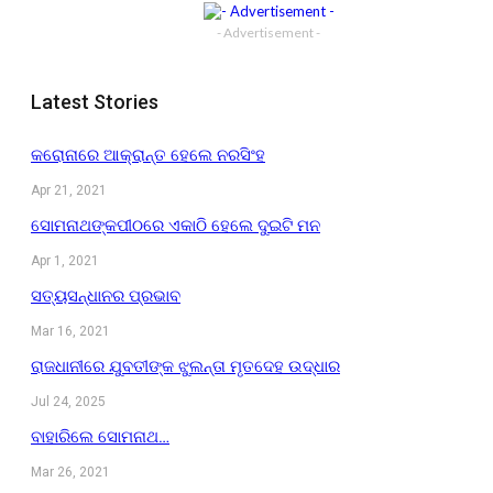
- Advertisement -
Latest Stories
କରୋନାରେ ଆକ୍ରାନ୍ତ ହେଲେ ନରସିଂହ
Apr 21, 2021
ସୋମନାଥଙ୍କପୀଠରେ ଏକାଠି ହେଲେ ଦୁଇଟି ମନ
Apr 1, 2021
ସତ୍ୟସନ୍ଧାନର ପ୍ରଭାବ
Mar 16, 2021
ରାଜଧାନୀରେ ଯୁବତୀଙ୍କ ଝୁଲନ୍ତା ମୃତଦେହ ଉଦ୍ଧାର
Jul 24, 2025
ବାହାରିଲେ ସୋମନାଥ…
Mar 26, 2021