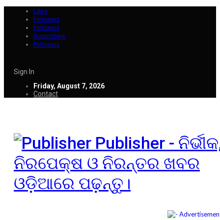
Likes
Followers
Followers
Subscribers
Followers
Sign In
Friday, August 7, 2026
Contact
Publisher - ନିର୍ଭୀକ
ନିରପେକ୍ଷ ଓ ନିରନ୍ତର ଖବର
ଓଡ଼ିଆରେ ପଢ଼ନ୍ତୁ।