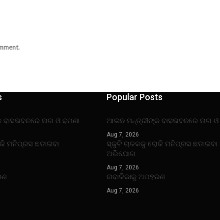
omment.
s
Popular Posts
କ ବାସଭବନରେ ନାଗ ଓ ଢମଣା
ଆଇନ ମନ୍ତ୍ରୀଙ୍କ ବାସଭବନରେ ନାଗ ଓ
Aug 7, 2026
ୋକି ମନିପ୍ରସ ଛଡାଇବା
ସ୍କୁଟି ଚାଳକକୁ ରୋକି ମନିପ୍ରସ ଛଡାଇବା
ଅଭିଯୋଗ
Aug 7, 2026
ରଣ
ନାବାଳିକାକୁ ଅପହରଣ
Aug 7, 2026