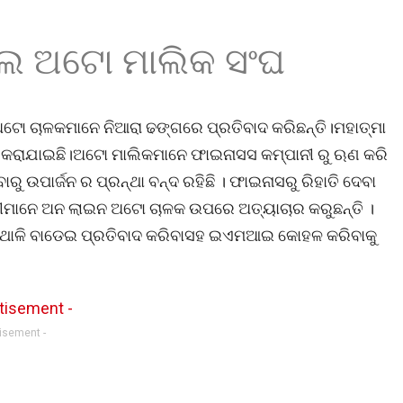
ଲେ ଅଟୋ ମାଲିକ ସଂଘ
ଅଟୋ ଚାଳକମାନେ ନିଆରା ଢଙ୍ଗରେ ପ୍ରତିବାଦ କରିଛନ୍ତି।ମହାତ୍ମା
ଦ କରାଯାଇଛି।ଅଟୋ ମାଲିକମାନେ ଫାଇନାସସ କମ୍ପାନୀ ରୁ ଋଣ କରି
ୁ ଉପାର୍ଜନ ର ପ୍ରନ୍ଥା ବନ୍ଦ ରହିଛି । ଫାଇନାସରୁ ରିହାତି ଦେବା
ନୀମାନେ ଅନ ଲାଇନ ଅଟୋ ଚାଳକ ଉପରେ ଅତ୍ୟାଚାର କରୁଛନ୍ତି ।
ଗରେ ଥାଳି ବାଡେଇ ପ୍ରତିବାଦ କରିବାସହ ଇଏମଆଇ କୋହଳ କରିବାକୁ
tisement -