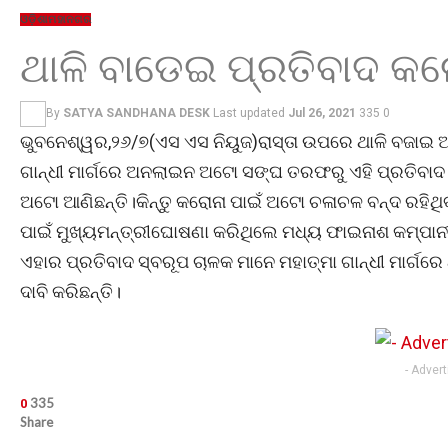
ଓଡ଼ିଶା
ମହାନଗର
ଥାଳି ବାଡେଇ ପ୍ରତିବାଦ କ
By
SATYA SANDHANA DESK
Last updated
Jul 26, 2021
335
0
ଭୁବନେଶ୍ୱର,୨୬/୭(ଏସ ଏସ ନିୟୁଜ)ରାସ୍ତା ଉପରେ ଥାଳି ବଜାଇ 
ଗାନ୍ଧୀ ମାର୍ଗରେ ଅନଲାଇନ ଅଟୋ ସଙ୍ଘ ତରଫରୁ ଏହି ପ୍ରତିବା
ଅଟୋ ଆଣିଛନ୍ତି।କିନ୍ତୁ କରୋନା ପାଇଁ ଅଟୋ ଚଳାଚଳ ବନ୍ଦ ରହିଥିବାର
ପାଇଁ ମୁଖ୍ୟମନ୍ତ୍ରୀଘୋଷଣା କରିଥିଲେ ମଧ୍ୟ ଫାଇନାଶ କମ୍ପା
ଏହାର ପ୍ରତିବାଦ ସ୍ବରୂପ ଚାଳକ ମାନେ ମହାତ୍ମା ଗାନ୍ଧୀ ମାର୍
ଦାବି କରିଛନ୍ତି।
- Adver
335
0
Share