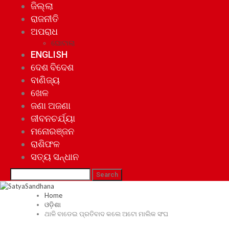
ଜିଲ୍ଲା
ରାଜନୀତି
ଅପରାଧ
ଘୋଟାଲା
ENGLISH
ଦେଶ ବିଦେଶ
ବାଣିଜ୍ୟ
ଖେଳ
ଜଣା ଅଜଣା
ଜୀବନଚର୍ଯ୍ୟା
ମନୋରଞ୍ଜନ
ରାଶିଫଳ
ସତ୍ୟ ସନ୍ଧାନ
Home
ଓଡ଼ିଶା
ଥାଳି ବାଡେଇ ପ୍ରତିବାଦ କଲେ ଅଟୋ ମାଲିକ ସଂଘ