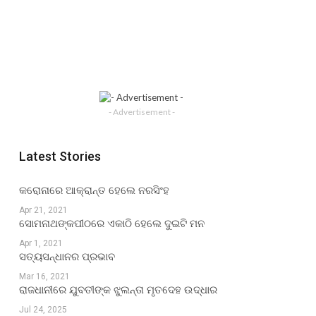
- Advertisement -
Latest Stories
କରୋନାରେ ଆକ୍ରାନ୍ତ ହେଲେ ନରସିଂହ
Apr 21, 2021
ସୋମନାଥଙ୍କପୀଠରେ ଏକାଠି ହେଲେ ଦୁଇଟି ମନ
Apr 1, 2021
ସତ୍ୟସନ୍ଧାନର ପ୍ରଭାବ
Mar 16, 2021
ରାଜଧାନୀରେ ଯୁବତୀଙ୍କ ଝୁଲନ୍ତା ମୃତଦେହ ଉଦ୍ଧାର
Jul 24, 2025