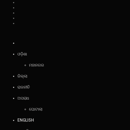
ଓଡ଼ିଶା
ମହାନଗର
ଜିଲ୍ଲା
ରାଜନୀତି
ଅପରାଧ
ଘୋଟାଲା
ENGLISH