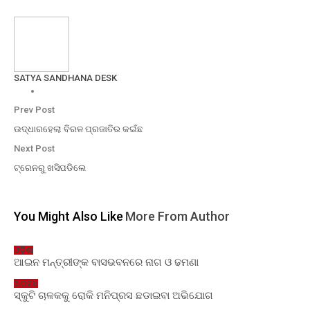
SATYA SANDHANA DESK
Prev Post
ଉଦ୍ଧାରହେଲା ବିରଳ ପ୍ରଜାତିର କଇଁଛ
Next Post
ଟ୍ରେନରୁ ଖସିପଡିଲେ
You Might Also Like
More From Author
ଓଡ଼ିଶା
ଆଇନ ମନ୍ତ୍ରୀଙ୍କ ବାସଭବନରେ ନାଗ ଓ ଢମଣା
ଅପରାଧ
ସ୍କୁଟି ଚାଳକକୁ ରୋକି ମନିପ୍ରସ ଛଡାଇବା ଅଭିଯୋଗ