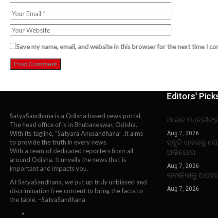
Save my name, email, and website in this browser for the next time I c
Editors' Pick
SatyaSandhana is a Odisha based news portal.
ଆଇନ ମନ୍ତ୍ରୀଙ୍
The head office of is in Bhubaneswar, Odisha.
With its tagline, “Satyara Anusandhana” ,it aims
Aug 7, 2026
ସ୍କୁଟି ଚାଳକକୁ ର
to provide the truth in every news.
With a team of dedicated reporters from all
ଅଭିଯୋଗ
around Odisha. It unveils the news that is
Aug 7, 2026
important and impacts you.
ନାବାଳିକାକୁ ଅପହ
At SatyaSandhana, we put up truly unbiased and
Aug 7, 2026
discrimination free content to bring the facts to
the table. –SatyaSandhana