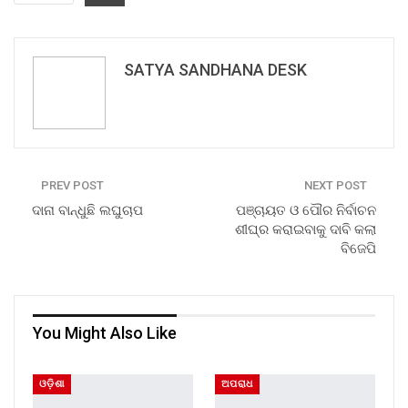
SATYA SANDHANA DESK
PREV POST
NEXT POST
ଦାନା ବାନ୍ଧୁଛି ଲଘୁଚାପ
ପଞ୍ଚାୟତ ଓ ପୌର ନିର୍ବାଚନ
ଶୀଘ୍ର କରାଇବାକୁ ଦାବି କଲା
ବିଜେପି
You Might Also Like
ଓଡ଼ିଶା
ଅପରାଧ