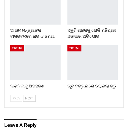
ଆଇନ ମନ୍ତ୍ରୀଙ୍କ
ସ୍କୁଟି ଚାଳକକୁ ରୋକି ମନିପ୍ରସ
ବାସଭବନରେ ନାଗ ଓ ଢମଣା
ଛଡାଇବା ଅଭିଯୋଗ
ଅପରାଧ
ଅପରାଧ
ନାବାଳିକାକୁ ଅପହରଣ
ଭୂତ ବଙ୍ଗଳାରେ ଡରାଇଲା ଭୂତ
PREV
NEXT
Leave A Reply