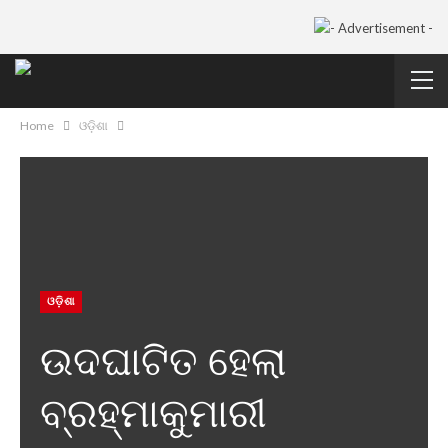
Home
ଓଡ଼ିଶା
ଓଡ଼ିଶା
ଉଦଘାଟିତ ହେଲା
ବ୍ରହ୍ମାକୁମାରୀ