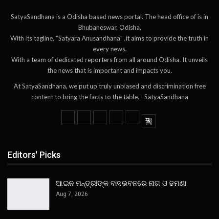
SatyaSandhana is a Odisha based news portal. The head office of is in
Bhubaneswar, Odisha.
With its tagline, “Satyara Anusandhana” ,it aims to provide the truth in
every news.
With a team of dedicated reporters from all around Odisha. It unveils
the news that is important and impacts you.
At SatyaSandhana, we put up truly unbiased and discrimination free
content to bring the facts to the table. –SatyaSandhana
Editors' Picks
ଆଇନ ମନ୍ତ୍ରୀଙ୍କ ବାସଭବନରେ ନାଗ ଓ ଢମଣା
Aug 7, 2026