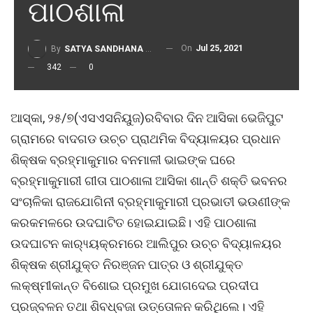
ପାଠଶାଳା
On
Jul 25, 2021
By
SATYA SANDHANA DESK
342
0
ଆସ୍କା, ୨୫/୭(ଏସଏସନିୟୁଜ)ରବିବାର ଦିନ ଆସିକା ଭେଜିପୁଟ
ଗ୍ରାମରେ ବାଦଗଡ ଉଚ୍ଚ ପ୍ରାଥମିକ ବିଦ୍ୟାଳୟର ପ୍ରଧାନ
ଶିକ୍ଷକ ବ୍ରହ୍ମାକୁମାର ବନମାଳୀ ଭାଇଙ୍କ ଘରେ
ବ୍ରହ୍ମାକୁମାରୀ ଗୀତା ପାଠଶାଳା ଆସିକା ଶାନ୍ତି ଶକ୍ତି ଭବନର
ସଂଚାଳିକା ରାଜଯୋଗିନୀ ବ୍ରହ୍ମାକୁମାରୀ ପ୍ରଭାତୀ ଭଉଣୀଙ୍କ
କରକମଳରେ ଉଦଘାଟିତ ହୋଇଯାଇଛି। ଏହି ପାଠଶାଳା
ଉଦଘାଟନ କାର‌୍ୟ୍ୟକ୍ରମରେ ଆଲିପୁର ଉଚ୍ଚ ବିଦ୍ୟାଳୟର
ଶିକ୍ଷକ ଶ୍ରୀଯୁକ୍ତ ନିରଞ୍ଜନ ପାତ୍ର ଓ ଶ୍ରୀଯୁକ୍ତ
ଲକ୍ଷ୍ମୀକାନ୍ତ ବିଶୋଇ ପ୍ରମୁଖ ଯୋଗଦେଇ ପ୍ରଦୀପ
ପ୍ରଜ୍ବଳନ ତଥା ଶିବଧ୍ବଜା ଉତ୍ତୋଳନ କରିଥିଲେ। ଏହି