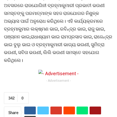
ଅବସରରେ ରାଜଯୋଗିନୀ ବ୍ରହ୍ମାକୁମାରୀ ପ୍ରଭାତୀ ଭଉଣୀ
ସମସ୍ତଙ୍କୁ ପରମାତ୍ମାଙ୍କ ସହଜ ରାଜଯୋଗର ନିଶୁଳ୍କ
ଅଭ୍ୟାସ ପାଇଁ ଅନୁରୋଧ କରିଥିଲେ। ଏହି କାର୍ଯ୍ୟକ୍ରମରେ
ବ୍ରହ୍ମାକୁମାର ଲକ୍ଷ୍ମଣ ଭାଇ, ରବିନ୍ଦ୍ର ଭାଇ, ରାଜୁ ଭାଇ,
ପଞ୍ଚାନନ ଭାଇ,ରାଧାଶ୍ୟାମ ଭାଇ ରାମପ୍ରସାଦ ଭାଇ, ରାଜେନ୍ଦ୍ର
ଭାଇ ବୁଲୁ ଭାଇ ଓ ବ୍ରହ୍ମାକୁମାରୀ ଭାଗ୍ୟ ଭଉଣୀ, ସୁମିତ୍ରା
ଭଉଣୀ, ସବିତା ଭଉଣୀ, ଲିଲି ଭଉଣୀ ସମସ୍ତେ ସହଯୋଗ
କରିଥିଲେ।
- Advertisement -
342
0
Share