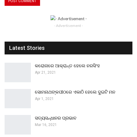
- Advertisement -
Latest Stories
କରୋନାରେ ଆକ୍ରାନ୍ତ ହେଲେ ନରସିଂହ
Apr 21, 2021
ସୋମନାଥଙ୍କପୀଠରେ ଏକାଠି ହେଲେ ଦୁଇଟି ମନ
Apr 1, 2021
ସତ୍ୟସନ୍ଧାନର ପ୍ରଭାବ
Mar 16, 2021