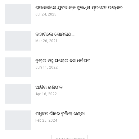
ରାଜଧାନୀରେ ଯୁବତୀଙ୍କ ଝୁଲନ୍ତା ମୃତଦେହ ଉଦ୍ଧାର
Jul 24, 2025
ବାହାରିଲେ ସୋମନାଥ…
Mar 26, 2021
ଜୁଲାଇ ୧ରୁ ଘରୋଇ ବସ ଧର୍ମଘଟ
Jun 11, 2022
ଆଜିର ରାଶିଫଳ
Apr 16, 2022
ମଧୁବନ ଗାଁରେ ବୁଲିଲା ଖଣ୍ଡା
Feb 25, 2024