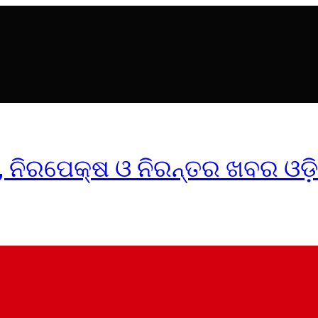
ୀକ, ନିରପେକ୍ଷ ଓ ନିରନ୍ତର ଖବର ଓଡ଼