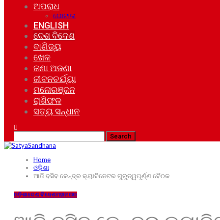
ଅପରାଧ
ଘୋଟାଲା
ENGLISH
ଦେଶ ବିଦେଶ
ବାଣିଜ୍ୟ
ଖେଳ
ଜଣା ଅଜଣା
ଜୀବନଚର୍ଯ୍ୟା
ମନୋରଞ୍ଜନ
ରାଶିଫଳ
ସତ୍ୟ ସନ୍ଧାନ
Home
ଓଡ଼ିଶା
ଆଜି ବସିବ କେନ୍ଦ୍ର କ୍ୟାବିନେଟର ଗୁରୁତ୍ୱପୂର୍ଣ୍ଣ ବୈଠକ
ଓଡ଼ିଶା
ଦେଶ ବିଦେଶ
ମହାନଗର