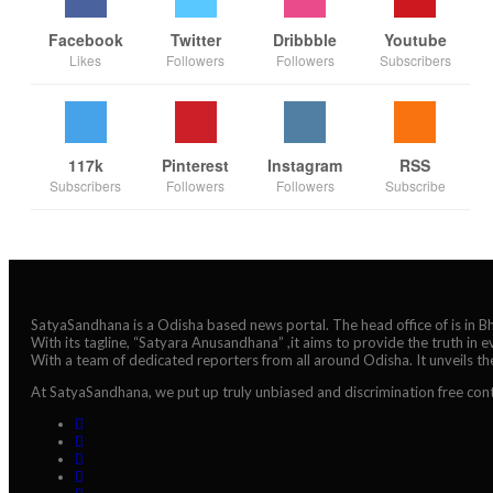
Facebook
Twitter
Dribbble
Youtube
Likes
Followers
Followers
Subscribers
117k
Pinterest
Instagram
RSS
Subscribers
Followers
Followers
Subscribe
SatyaSandhana is a Odisha based news portal. The head office of is in 
With its tagline, “Satyara Anusandhana” ,it aims to provide the truth in 
With a team of dedicated reporters from all around Odisha. It unveils t
At SatyaSandhana, we put up truly unbiased and discrimination free cont