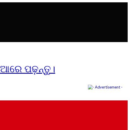
ିଆରେ ପଢ଼ନ୍ତୁ।