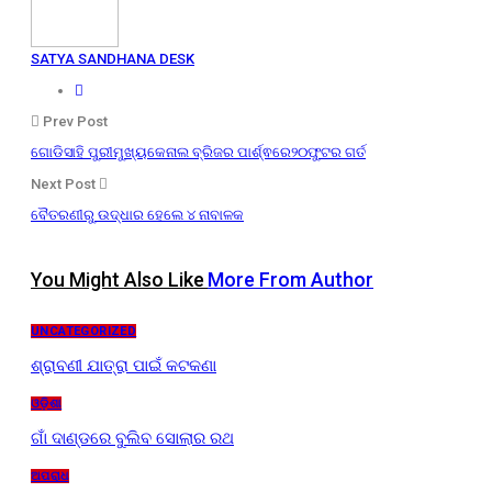
SATYA SANDHANA DESK
Prev Post
ଗୋଡିସାହି ପୁରୀମୁଖ୍ୟକେନାଲ ବ୍ରିଜର ପାର୍ଶ୍ଵରେ୨୦ଫୁଟର ଗର୍ତ
Next Post
ବୈତରଣୀରୁ ଉଦ୍ଧାର ହେଲେ ୪ ନାବାଳକ
You Might Also Like
More From Author
UNCATEGORIZED
ଶ୍ରାବଣୀ ଯାତ୍ରା ପାଇଁ କଟକଣା
ଓଡ଼ିଶା
ଗାଁ ଦାଣ୍ଡରେ ବୁଲିବ ସୋଲାର ରଥ
ଅପରାଧ