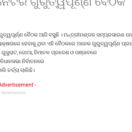
ନେଟର ଗୁରୁତ୍ୱପୂର୍ଣ୍ଣ ବୈଠକ
ୁତ୍ୱପୂର୍ଣ୍ଣ ବୈଠକ ଆଜି ବସୁଛି । ମନ୍ତ୍ରୀମଣ୍ଡଳ ସମ୍ପ୍ରସାରଣ 
ୟକ୍ଷତାରେ ହେବାକୁ ଥିବା ଏହି ବୈଠକରେ ଅନେକ ଗୁରୁତ୍ୱପୂର୍ଣ୍ଣ ପ୍
ୁଜୁରାଟ, ଗୋଆ, ହିମାଚଳ ପ୍ରଦେଶ ଓ ପଞ୍ଜାବରେ
 ବିଧାନସଭା ନିର୍ବାଚନରେ
ଚର୍ଚ୍ଚା ଚାଲିଛି।
- Advertisement -