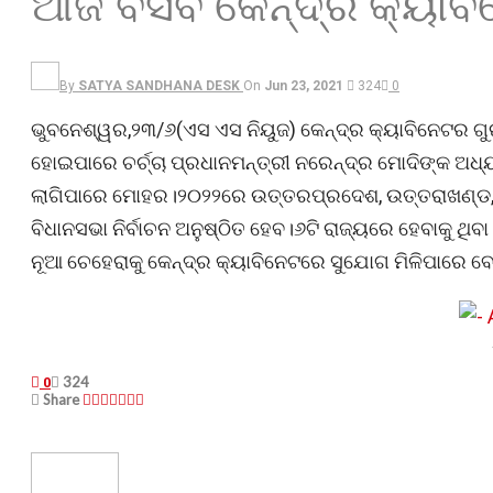
ଆଜି ବସିବ କେନ୍ଦ୍ର କ୍ୟାବି
By
SATYA SANDHANA DESK
On
Jun 23, 2021
324
0
ଭୁବନେଶ୍ୱର,୨୩/୬(ଏସ ଏସ ନିୟୁଜ) କେନ୍ଦ୍ର କ୍ୟାବିନେଟର ଗୁର
ହୋଇପାରେ ଚର୍ଚ୍ଚା ପ୍ରଧାନମନ୍ତ୍ରୀ ନରେନ୍ଦ୍ର ମୋଦିଙ୍କ ଅଧ୍
ଲାଗିପାରେ ମୋହର।୨୦୨୨ରେ ଉତ୍ତରପ୍ରଦେଶ, ଉତ୍ତରାଖଣ୍ଡ, ଗ
ବିଧାନସଭା ନିର୍ବାଚନ ଅନୁଷ୍ଠିତ ହେବ।୬ଟି ରାଜ୍ୟରେ ହେବାକୁ ଥିବା
ନୂଆ ଚେହେରାକୁ କେନ୍ଦ୍ର କ୍ୟାବିନେଟରେ ସୁଯୋଗ ମିଳିପାରେ ବୋଲି 
324
0
Share