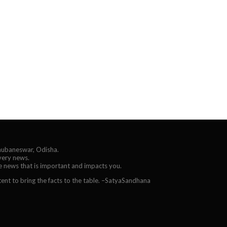
Bhubaneswar, Odisha.
every news.
he news that is important and impacts you.
ent to bring the facts to the table. –SatyaSandhana