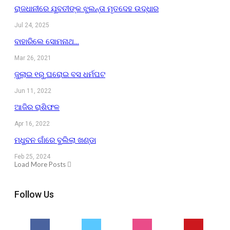
ରାଜଧାନୀରେ ଯୁବତୀଙ୍କ ଝୁଲନ୍ତା ମୃତଦେହ ଉଦ୍ଧାର
Jul 24, 2025
ବାହାରିଲେ ସୋମନାଥ…
Mar 26, 2021
ଜୁଲାଇ ୧ରୁ ଘରୋଇ ବସ ଧର୍ମଘଟ
Jun 11, 2022
ଆଜିର ରାଶିଫଳ
Apr 16, 2022
ମଧୁବନ ଗାଁରେ ବୁଲିଲା ଖଣ୍ଡା
Feb 25, 2024
Load More Posts
Follow Us