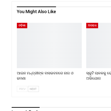
You Might Also Like
ଓଡ଼ିଶା
ଅପରାଧ
ଆଇନ ମନ୍ତ୍ରୀଙ୍କ ବାସଭବନରେ ନାଗ ଓ
ସ୍କୁଟି ଚାଳକକୁ 
ଢମଣା
ଅଭିଯୋଗ
PREV
NEXT