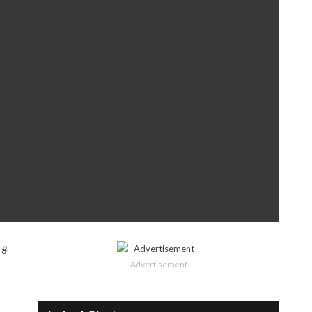
୨୫
- Advertisement -