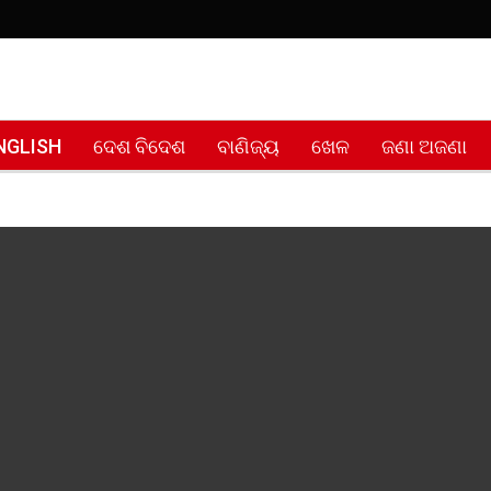
NGLISH
ଦେଶ ବିଦେଶ
ବାଣିଜ୍ୟ
ଖେଳ
ଜଣା ଅଜଣା