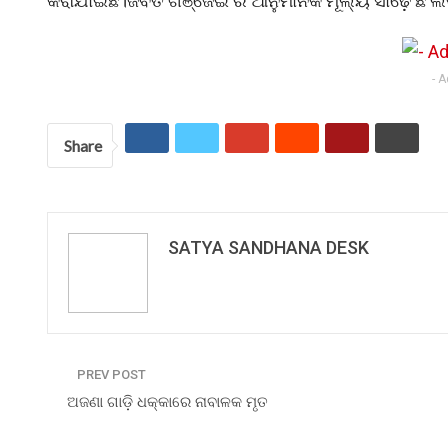
କରାଯାଇଛି।ଜବତ ଗଞ୍ଜେଇ ର ଆନୁମାନିକ ମୂଲ୍ୟ ସାଢ଼େ ଛ ଲକ୍
- 
Share
SATYA SANDHANA DESK
PREV POST
ଅଜଣା ଗାଡ଼ି ଧକ୍କାରେ ନାବାଳକ ମୃତ