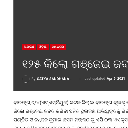
ଅପରାଧ
ଓଡ଼ିଶା
ମହାନଗର
୧୨୫ କିଲୋ ଗଞ୍ଜେଇ ଜ
Last updated
Apr 6, 2021
By
SATYA SANDHANA DESK
ବାରଙ୍ଗ,୬/୪(ଏସ୍‌ଏସ୍‌ନିୟୁଜ) କଟକ ଜିଲ୍ଲ ବାରଙ୍ଗ ବ୍ଲକ୍ 
କିଲୋ ଗଞ୍ଜେଇ ଜବତ କରିବା ସହିତ ଦୁଇଜଣ ଅଭିଯୁକ୍ତକୁ ଗି
ପଣ୍ଡିତ ଓ ଚନ୍ଦନ କୁମାର।ସେମାନଙ୍କଠାରୁ ଏପି ୦୩ ଏଏକ୍ସ ୯