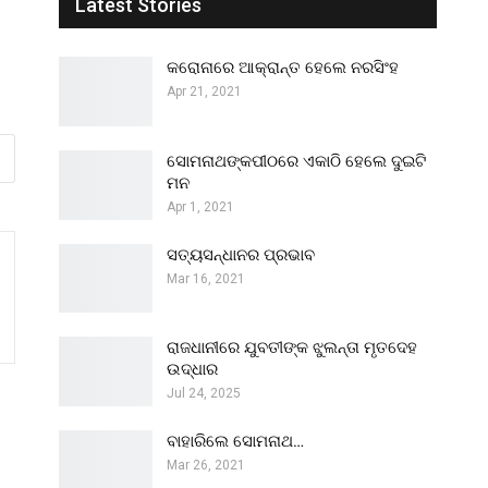
Latest Stories
କରୋନାରେ ଆକ୍ରାନ୍ତ ହେଲେ ନରସିଂହ
Apr 21, 2021
ସୋମନାଥଙ୍କପୀଠରେ ଏକାଠି ହେଲେ ଦୁଇଟି
ମନ
Apr 1, 2021
ସତ୍ୟସନ୍ଧାନର ପ୍ରଭାବ
Mar 16, 2021
ରାଜଧାନୀରେ ଯୁବତୀଙ୍କ ଝୁଲନ୍ତା ମୃତଦେହ
ଉଦ୍ଧାର
Jul 24, 2025
ବାହାରିଲେ ସୋମନାଥ…
Mar 26, 2021