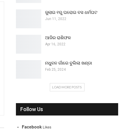
ଜୁଲାଇ ୧ରୁ ଘରୋଇ ବସ ଧର୍ମଘଟ
Jun 11, 2022
ଆଜିର ରାଶିଫଳ
Apr 16, 2022
ମଧୁବନ ଗାଁରେ ବୁଲିଲା ଖଣ୍ଡା
Feb 25, 2024
LOAD MORE POSTS
Follow Us
Facebook
Likes