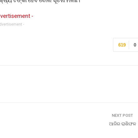
ଷ୍ୟ ଟଙ୍କା ହେବ ବୋଲି ସୂଚନା ମିଳିଛି।
Advertisement -
619
0
NEXT POST
ଆଜିର ରାଶିଫଳ