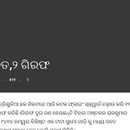
ବତ,୨ ଗିରଫ
619
0
ତ୍ରିଶୁଳିଆ ଛକ ନିକଟରେ ଆଜି କଟକ ଫ୍ଲାଇଂ ସ୍କ୍ୱାର୍ଡ ଚଢ଼ାଉ କରି ୧
ରଫ କରିଛି।ଗିରଫ ଦୁଇ ଜଣ ହେଉଛନ୍ତି ବିହାର ଅଞ୍ଚଳର ରାଜକୁମାର
୪୧୪ ନମ୍ୱର ବିଶିଷ୍ଟ ଏକ ଟାଟା ସୁମୋ ଗାଡ଼ି କୁ ମଧ୍ୟ ଜବତ