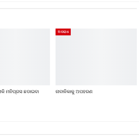
ଅପରାଧ
ରୋକି ମନିପ୍ରସ ଛଡାଇବା
ନାବାଳିକାକୁ ଅପହରଣ