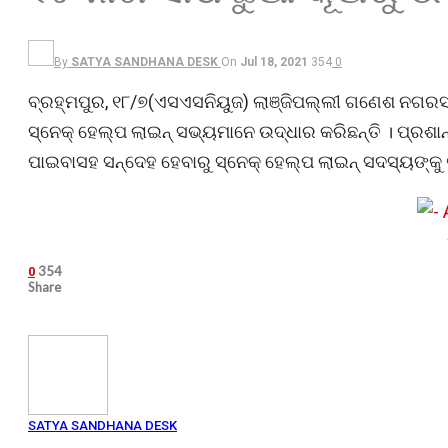
By
SATYA SANDHANA DESK
On
Jul 18, 2021
354
0
ବ୍ରହ୍ମପୁର, ୧୮/୭(ଏସଏସନିୟୁଜ) ଲାଞ୍ଜିପଲ୍ଲୀ ଗଣେଶ ନଗରସ୍ଥ
ସ୍ନେକ୍ ହେଲ୍‌ପ ଲାଇନ୍ ସଭ୍ୟମାନେ ଉଦ୍ଧାର କରିଛନ୍ତି । ପ୍ରଶାନ
ପାଇବାସହ ସନ୍ଦେହ ହେବାରୁ ସ୍ନେକ୍ ହେଲ୍‌ପ ଲାଇନ୍ ସଦସ୍ୟଙ୍
354
0
Share
SATYA SANDHANA DESK