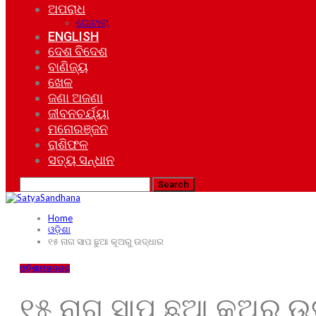
ଅପରାଧ
ଘୋଟାଲା
ENGLISH
ଦେଶ ବିଦେଶ
ବାଣିଜ୍ୟ
ଖେଳ
ଜଣା ଅଜଣା
ଜୀବନଚର୍ଯ୍ୟା
ମନୋରଞ୍ଜନ
ରାଶିଫଳ
ସତ୍ୟ ସନ୍ଧାନ
Home
ଓଡ଼ିଶା
୧୫ ନାଗ ସାପ ଛୁଆ କୂଅରୁ ଉଦ୍ଧାର
ଓଡ଼ିଶା
ମହାନଗର
୧୫ ନାଗ ସାପ ଛୁଆ କୂଅରୁ ଉ