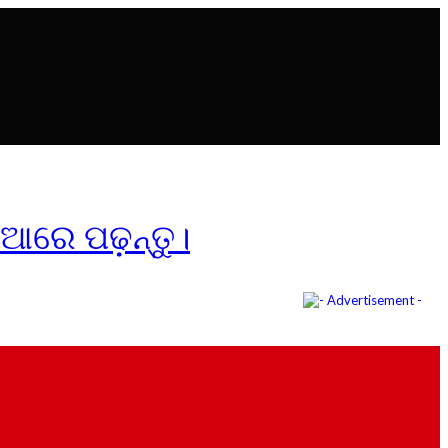
ିଆରେ ପଢ଼ନ୍ତୁ।