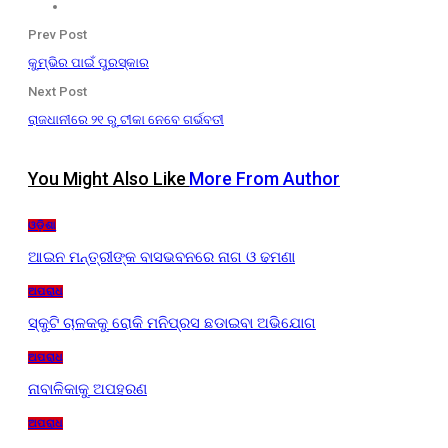
Prev Post
କୁମ୍ଭିର ପାଇଁ ପୁରସ୍କାର
Next Post
ରାଜଧାନୀରେ ୨୧ ରୁ ଟୀକା ନେବେ ଗର୍ଭବତୀ
You Might Also Like
More From Author
ଓଡ଼ିଶା
ଆଇନ ମନ୍ତ୍ରୀଙ୍କ ବାସଭବନରେ ନାଗ ଓ ଢମଣା
ଅପରାଧ
ସ୍କୁଟି ଚାଳକକୁ ରୋକି ମନିପ୍ରସ ଛଡାଇବା ଅଭିଯୋଗ
ଅପରାଧ
ନାବାଳିକାକୁ ଅପହରଣ
ଅପରାଧ