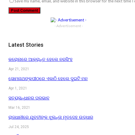
Save my name, email, and website in this browser for the next time 
- Advertisement -
Latest Stories
କରୋନାରେ ଆକ୍ରାନ୍ତ ହେଲେ ନରସିଂହ
Apr 21, 2021
ସୋମନାଥଙ୍କପୀଠରେ ଏକାଠି ହେଲେ ଦୁଇଟି ମନ
Apr 1, 2021
ସତ୍ୟସନ୍ଧାନର ପ୍ରଭାବ
Mar 16, 2021
ରାଜଧାନୀରେ ଯୁବତୀଙ୍କ ଝୁଲନ୍ତା ମୃତଦେହ ଉଦ୍ଧାର
Jul 24, 2025