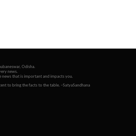
Bhubaneswar, Odisha.
every news.
he news that is important and impacts you.
ent to bring the facts to the table. –SatyaSandhana