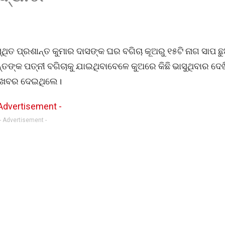
ିତ ପ୍ରଶାନ୍ତ କୁମାର ଦାସଙ୍କ ଘର ବଗିଚା କୂଅରୁ ୧୫ଟି ନାଗ ସାପ ଛ
୍ତଙ୍କ ପତ୍ନୀ ବଗିଚାକୁ ଯାଇଥିବାବେଳେ କୁଅରେ କିଛି ଭାସୁଥିବାର ଦେଖ
କୁ ଖବର ଦେଇଥିଲେ।
- Advertisement -