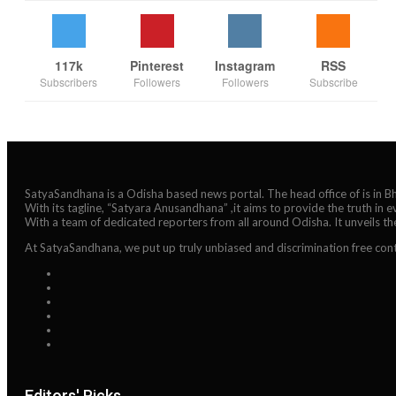
117k
Pinterest
Instagram
RSS
Subscribers
Followers
Followers
Subscribe
SatyaSandhana is a Odisha based news portal. The head office of is in 
With its tagline, “Satyara Anusandhana” ,it aims to provide the truth in 
With a team of dedicated reporters from all around Odisha. It unveils t
At SatyaSandhana, we put up truly unbiased and discrimination free cont
Editors' Picks