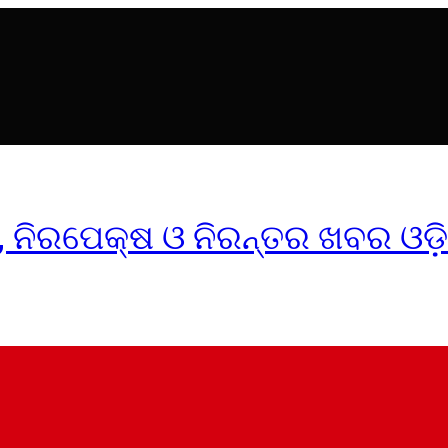
ୀକ, ନିରପେକ୍ଷ ଓ ନିରନ୍ତର ଖବର ଓଡ଼