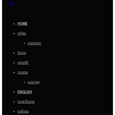
« Jul
HOME
ଓଡ଼ିଶା
ମହାନଗର
ଜିଲ୍ଲା
ରାଜନୀତି
ଅପରାଧ
ଘୋଟାଲା
ENGLISH
ଦେଶ ବିଦେଶ
ବାଣିଜ୍ୟ