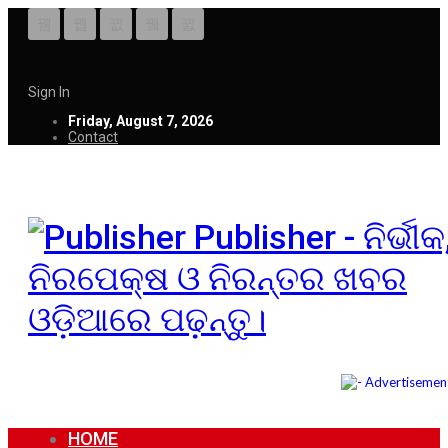
Sign In
Friday, August 7, 2026
Contact
Publisher - ନିର୍ଭୀକ
ନିରପେକ୍ଷ ଓ ନିରନ୍ତର ଖବର
ଓଡ଼ିଆରେ ପଢ଼ନ୍ତୁ।
HOME