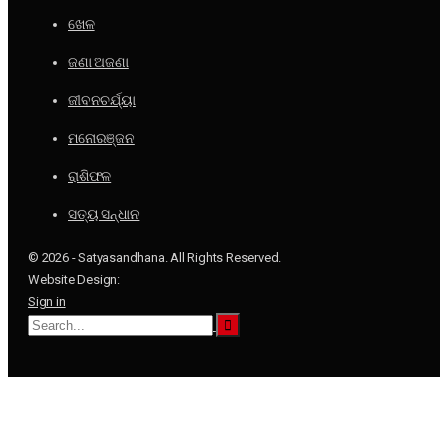
ଖେଳ
ଜଣା ଅଜଣା
ଜୀବନଚର୍ଯ୍ୟା
ମନୋରଞ୍ଜନ
ରାଶିଫଳ
ସତ୍ୟ ସନ୍ଧାନ
© 2026 - Satyasandhana. All Rights Reserved.
Website Design:
Sign in