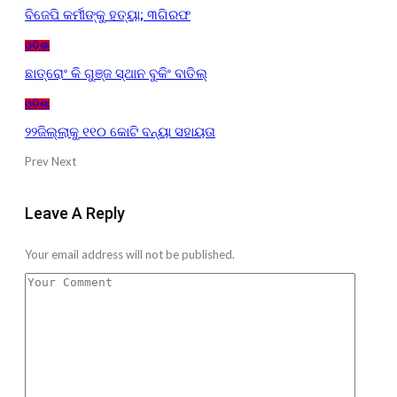
ବିଜେପି କର୍ମୀଙ୍କୁ ହତ୍ୟା; ୩ଗିରଫ
ଓଡ଼ିଶା
ଛାତ୍ରୋଂ କି ଗୁଞ୍ଜ ସ୍ଥାନ ବୁକିଂ ବାତିଲ୍
ଓଡ଼ିଶା
୨୨ଜିଲ୍ଲାକୁ ୧୧୦ କୋଟି ବନ୍ୟା ସହାୟତା
Prev
Next
Leave A Reply
Your email address will not be published.