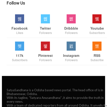
Follow Us
Facebook
Twitter
Dribbble
Youtube
Likes
Followers
Followers
Subscribers
117k
Pinterest
Instagram
RSS
Subscribers
Followers
Followers
Subscribe
SatyaSandhana is a Odisha based news portal. The head office of is in
Bhubaneswar, Odisha.
With its tagline, “Satyara Anusandhana” ,it aims to provide the truth in
every news.
With a team of dedicated reporters from all around Odisha. It unveils th