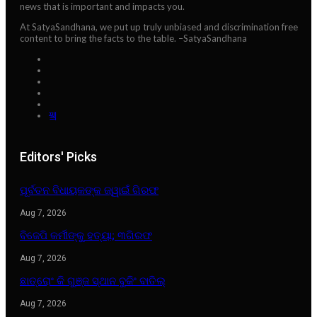
news that is important and impacts you.
At SatyaSandhana, we put up truly unbiased and discrimination free
content to bring the facts to the table. –SatyaSandhana
Editors' Picks
ପୂର୍ବତନ ବିଧାୟକଙ୍କ ଜ୍ୱାଇଁ ଗିରଫ
Aug 7, 2026
ବିଜେପି କର୍ମୀଙ୍କୁ ହତ୍ୟା; ୩ଗିରଫ
Aug 7, 2026
ଛାତ୍ରୋଂ କି ଗୁଞ୍ଜ ସ୍ଥାନ ବୁକିଂ ବାତିଲ୍
Aug 7, 2026