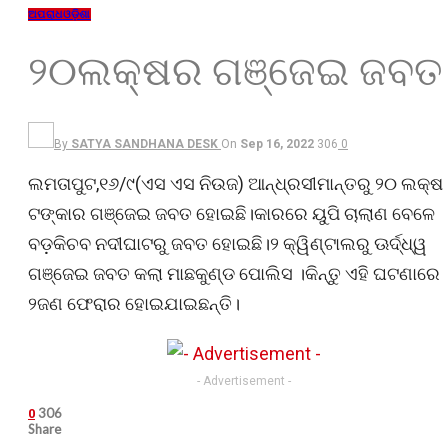
ଅପରାଧ
ଓଡ଼ିଶା
୨୦ଲକ୍ଷର ଗଞ୍ଜେଇ ଜବତ
By
SATYA SANDHANA DESK
On
Sep 16, 2022
306
0
ଲମତାପୁଟ,୧୬/୯(ଏସ ଏସ ନିଉଜ) ଆନ୍ଧ୍ରସୀମାନ୍ତରୁ ୨୦ ଲକ୍ଷ
ଟଙ୍କାର ଗଞ୍ଜେଇ ଜବତ ହୋଇଛି।କାରରେ ୟୁପି ଚାଲାଣ ବେଳେ
ବଡ଼କିଚବ ନଦୀଘାଟରୁ ଜବତ ହୋଇଛି।୨ କ୍ୱିଣ୍ଟାଲରୁ ଊର୍ଦ୍ଧ୍ୱ
ଗଞ୍ଜେଇ ଜବତ କଲା ମାଛକୁଣ୍ଡ ପୋଲିସ ।କିନ୍ତୁ ଏହି ଘଟଣାରେ
୨ଜଣ ଫେରାର ହୋଇଯାଇଛନ୍ତି।
- Advertisement -
306
0
Share