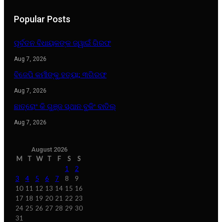
Popular Posts
ପୂର୍ବତନ ବିଧାୟକଙ୍କ ଜ୍ୱାଇଁ ଗିରଫ
Aug 7, 2026
ବିଜେପି କର୍ମୀଙ୍କୁ ହତ୍ୟା; ୩ଗିରଫ
Aug 7, 2026
ଛାତ୍ରୋଂ କି ଗୁଞ୍ଜ ସ୍ଥାନ ବୁକିଂ ବାତିଲ୍
Aug 7, 2026
August 2026
M
T
W
T
F
S
S
1
2
3
4
5
6
7
8
9
10
11
12
13
14
15
16
17
18
19
20
21
22
23
24
25
26
27
28
29
30
31