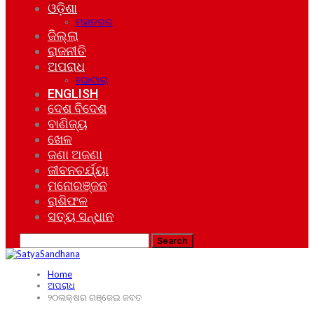
ଓଡ଼ିଶା
ମହାନଗର
ଜିଲ୍ଲା
ରାଜନୀତି
ଅପରାଧ
ଘୋଟାଲା
ENGLISH
ଦେଶ ବିଦେଶ
ବାଣିଜ୍ୟ
ଖେଳ
ଜଣା ଅଜଣା
ଜୀବନଚର୍ଯ୍ୟା
ମନୋରଞ୍ଜନ
ରାଶିଫଳ
ସତ୍ୟ ସନ୍ଧାନ
Home
ଅପରାଧ
୨୦ଲକ୍ଷର ଗଞ୍ଜେଇ ଜବତ