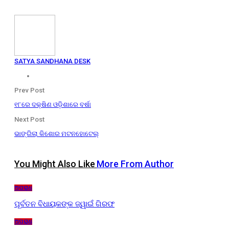
SATYA SANDHANA DESK
Prev Post
୧୮ରେ ଦକ୍ଷିଣ ଓଡ଼ିଶାରେ ବର୍ଷା
Next Post
ଭାଙ୍ଗିଲା କିଶୋର ମଟନହୋଟେଲ୍
You Might Also Like
More From Author
ଅପରାଧ
ପୂର୍ବତନ ବିଧାୟକଙ୍କ ଜ୍ୱାଇଁ ଗିରଫ
ଅପରାଧ