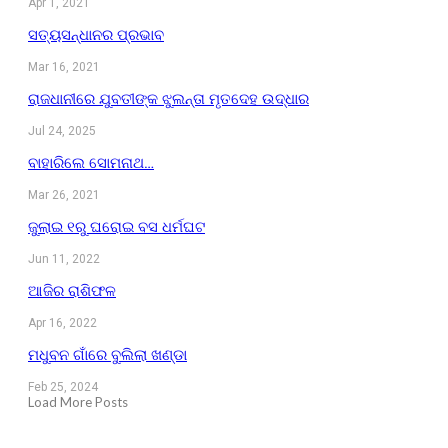
Apr 1, 2021
ସତ୍ୟସନ୍ଧାନର ପ୍ରଭାବ
Mar 16, 2021
ରାଜଧାନୀରେ ଯୁବତୀଙ୍କ ଝୁଲନ୍ତା ମୃତଦେହ ଉଦ୍ଧାର
Jul 24, 2025
ବାହାରିଲେ ସୋମନାଥ…
Mar 26, 2021
ଜୁଲାଇ ୧ରୁ ଘରୋଇ ବସ ଧର୍ମଘଟ
Jun 11, 2022
ଆଜିର ରାଶିଫଳ
Apr 16, 2022
ମଧୁବନ ଗାଁରେ ବୁଲିଲା ଖଣ୍ଡା
Feb 25, 2024
Load More Posts