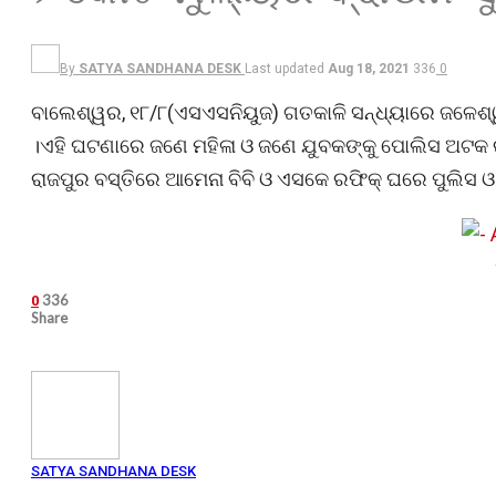
By
SATYA SANDHANA DESK
Last updated
Aug 18, 2021
336
0
ବାଲେଶ୍ୱର, ୧୮/୮(ଏସଏସନିୟୁଜ) ଗତକାଳି ସନ୍ଧ୍ୟାରେ ଜଳେଶ୍ୱ
।ଏହି ଘଟଣାରେ ଜଣେ ମହିଳା ଓ ଜଣେ ଯୁବକଙ୍କୁ ପୋଲିସ ଅଟକ ର
ରାଜପୁର ବସ୍ତିରେ ଆମେନା ବିବି ଓ ଏସକେ ରଫିକ୍ ଘରେ ପୁଲିସ ଓ
336
0
Share
SATYA SANDHANA DESK