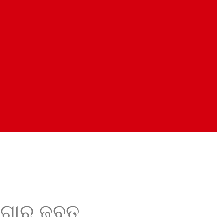
ସୁଗାର ଜବତ