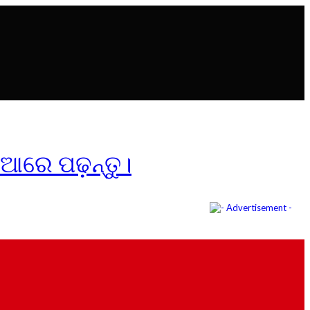
ିଆରେ ପଢ଼ନ୍ତୁ।