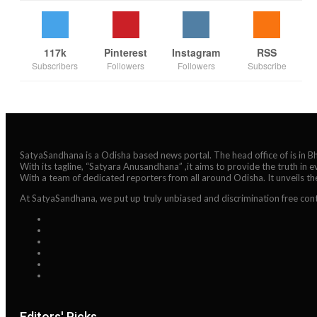
117k
Pinterest
Instagram
RSS
Subscribers
Followers
Followers
Subscribe
SatyaSandhana is a Odisha based news portal. The head office of is in 
With its tagline, “Satyara Anusandhana” ,it aims to provide the truth in 
With a team of dedicated reporters from all around Odisha. It unveils t
At SatyaSandhana, we put up truly unbiased and discrimination free cont
Editors' Picks