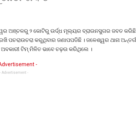
ର ଅଞ୍ଚଳରୁ ୨ କୋଟିରୁ ଉର୍ଦ୍ଧ ମୂଲ୍ୟର ବ୍ରାଉନସୁଗର ଜବତ କରିଛ
ଖି ପଚରାଉଚରା କରୁଥିବାର ଜଣାପପଡିଛି । ଜଳେଶ୍ୱର ଥାନା ଅନ୍ତର୍
 ଅବକାରୀ ଟିମ୍ ମିଳିତ ଭାବେ ଚଢ଼ଉ କରିଥିଲେ ।
- Advertisement -