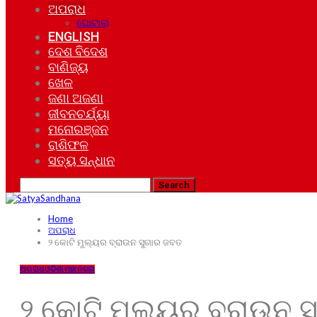
ଅପରାଧ
ଘୋଟାଲା
ENGLISH
ଦେଶ ବିଦେଶ
ବାଣିଜ୍ୟ
ଖେଳ
ଜଣା ଅଜଣା
ଜୀବନଚର୍ଯ୍ୟା
ମନୋରଞ୍ଜନ
ରାଶିଫଳ
ସତ୍ୟ ସନ୍ଧାନ
Home
ଅପରାଧ
୨ କୋଟି ମୁଲ୍ୟର ବ୍ରାଉନ ସୁଗାର ଜବତ
ଅପରାଧ
ଓଡ଼ିଶା
ମହାନଗର
୨ କୋଟି ମୁଲ୍ୟର ବ୍ରାଉନ 