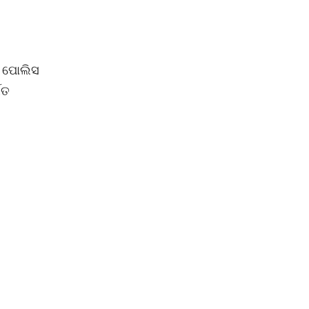
ି ପୋଲିସ
ଗତ