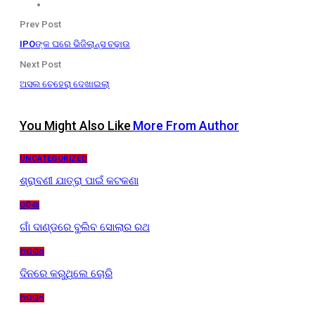
Prev Post
IPOଙ୍କ ଘରେ ଭିଜିଲାନ୍ସ ଚଢ଼ାଉ
Next Post
ଅସଲ ଚେହେରା ଦେଖାଇଲା
You Might Also Like
More From Author
UNCATEGORIZED
ଶ୍ରାବଣୀ ଯାତ୍ରା ପାଇଁ କଟକଣା
ଓଡ଼ିଶା
ଗାଁ ଦାଣ୍ଡରେ ବୁଲିବ ସୋଲାର ରଥ
ଅପରାଧ
ଦିନରେ କରୁଥିଲେ ଚୋରି
ଅପରାଧ