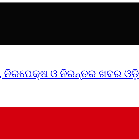
ୀକ, ନିରପେକ୍ଷ ଓ ନିରନ୍ତର ଖବର ଓଡ଼