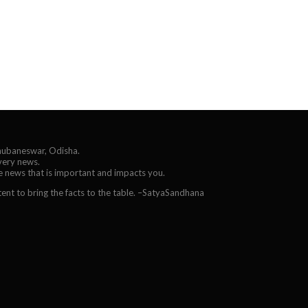
Bhubaneswar, Odisha.
every news.
he news that is important and impacts you.
ent to bring the facts to the table. –SatyaSandhana