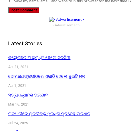
Save my name, email, and website in this browser for the next time 
- Advertisement -
Latest Stories
କରୋନାରେ ଆକ୍ରାନ୍ତ ହେଲେ ନରସିଂହ
Apr 21, 2021
ସୋମନାଥଙ୍କପୀଠରେ ଏକାଠି ହେଲେ ଦୁଇଟି ମନ
Apr 1, 2021
ସତ୍ୟସନ୍ଧାନର ପ୍ରଭାବ
Mar 16, 2021
ରାଜଧାନୀରେ ଯୁବତୀଙ୍କ ଝୁଲନ୍ତା ମୃତଦେହ ଉଦ୍ଧାର
Jul 24, 2025