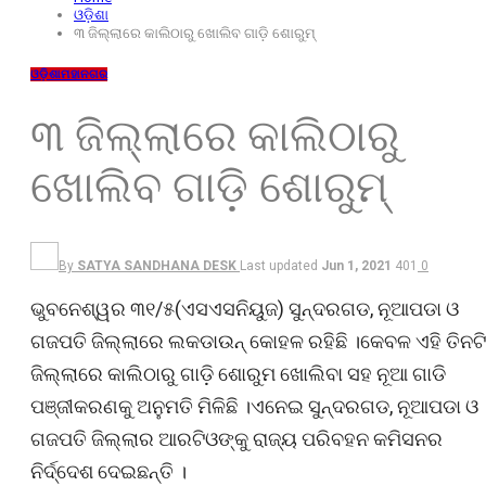
ଓଡ଼ିଶା
୩ ଜିଲ୍ଲାରେ କାଲିଠାରୁ ଖୋଲିବ ଗାଡ଼ି ଶୋରୁମ୍
ଓଡ଼ିଶା
ମହାନଗର
୩ ଜିଲ୍ଲାରେ କାଲିଠାରୁ
ଖୋଲିବ ଗାଡ଼ି ଶୋରୁମ୍
By
SATYA SANDHANA DESK
Last updated
Jun 1, 2021
401
0
ଭୁବନେଶ୍ୱର ୩୧/୫(ଏସଏସନିୟୁଜ) ସୁନ୍ଦରଗଡ, ନୂଆପଡା ଓ
ଗଜପତି ଜିଲ୍ଲାରେ ଲକଡାଉନ୍ କୋହଳ ରହିଛି ।କେବଳ ଏହି ତିନଟି
ଜିଲ୍ଲାରେ କାଲିଠାରୁ ଗାଡ଼ି ଶୋରୁମ ଖୋଲିବା ସହ ନୂଆ ଗାଡି
ପଞ୍ଜୀକରଣକୁ ଅନୁମତି ମିଳିଛି ।ଏନେଇ ସୁନ୍ଦରଗଡ, ନୂଆପଡା ଓ
ଗଜପତି ଜିଲ୍ଲାର ଆରଟିଓଙ୍କୁ ରାଜ୍ୟ ପରିବହନ କମିସନର
ନିର୍ଦ୍ଦେଶ ଦେଇଛନ୍ତି ।