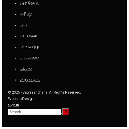
ଦେଶ ବିଦେଶ
ବାଣିଜ୍ୟ
ଖେଳ
ଜଣା ଅଜଣା
ଜୀବନଚର୍ଯ୍ୟା
ମନୋରଞ୍ଜନ
ରାଶିଫଳ
ସତ୍ୟ ସନ୍ଧାନ
© 2026 - Satyasandhana. All Rights Reserved.
Website Design:
Sign in