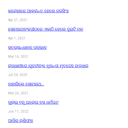
କରୋନାରେ ଆକ୍ରାନ୍ତ ହେଲେ ନରସିଂହ
Apr 21, 2021
ସୋମନାଥଙ୍କପୀଠରେ ଏକାଠି ହେଲେ ଦୁଇଟି ମନ
Apr 1, 2021
ସତ୍ୟସନ୍ଧାନର ପ୍ରଭାବ
Mar 16, 2021
ରାଜଧାନୀରେ ଯୁବତୀଙ୍କ ଝୁଲନ୍ତା ମୃତଦେହ ଉଦ୍ଧାର
Jul 24, 2025
ବାହାରିଲେ ସୋମନାଥ…
Mar 26, 2021
ଜୁଲାଇ ୧ରୁ ଘରୋଇ ବସ ଧର୍ମଘଟ
Jun 11, 2022
ଆଜିର ରାଶିଫଳ