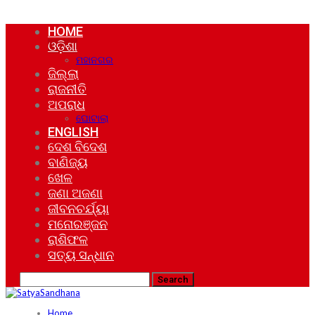
HOME
ଓଡ଼ିଶା
ମହାନଗର
ଜିଲ୍ଲା
ରାଜନୀତି
ଅପରାଧ
ଘୋଟାଲା
ENGLISH
ଦେଶ ବିଦେଶ
ବାଣିଜ୍ୟ
ଖେଳ
ଜଣା ଅଜଣା
ଜୀବନଚର୍ଯ୍ୟା
ମନୋରଞ୍ଜନ
ରାଶିଫଳ
ସତ୍ୟ ସନ୍ଧାନ
Home