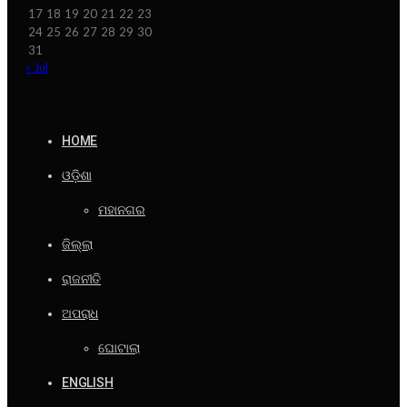
17
18
19
20
21
22
23
24
25
26
27
28
29
30
31
« Jul
HOME
ଓଡ଼ିଶା
ମହାନଗର
ଜିଲ୍ଲା
ରାଜନୀତି
ଅପରାଧ
ଘୋଟାଲା
ENGLISH