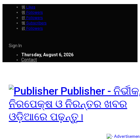
Likes
Followers
Followers
Subscribers
Followers
Sign In
Thursday, August 6, 2026
Contact
Publisher - ନିର୍ଭୀକ
ନିରପେକ୍ଷ ଓ ନିରନ୍ତର ଖବର
ଓଡ଼ିଆରେ ପଢ଼ନ୍ତୁ।