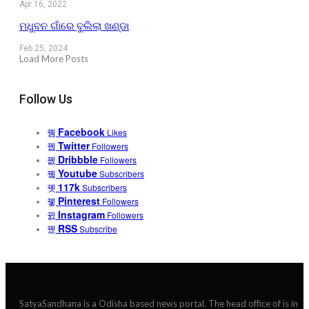
Apr 16, 2022
ମଧୁବନ ଗାଁରେ ବୁଲିଲା ଖଣ୍ଡା
Feb 25, 2024
Load More Posts
Follow Us
Facebook
Likes
Twitter
Followers
Dribbble
Followers
Youtube
Subscribers
117k
Subscribers
Pinterest
Followers
Instagram
Followers
RSS
Subscribe
SatyaSandhana is a Odisha based news portal. The head office of is in