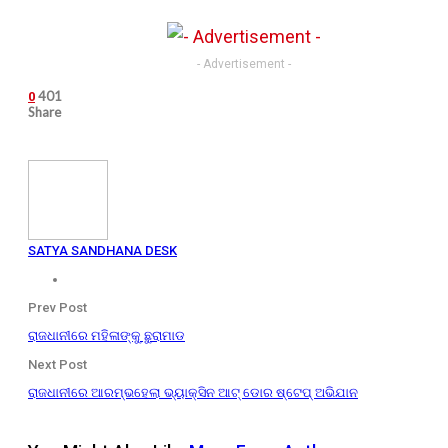
- Advertisement -
401
0
Share
SATYA SANDHANA DESK
Prev Post
ରାଜଧାନୀରେ ମହିଳାଙ୍କୁ ଛୁରାମାଡ
Next Post
ରାଜଧାନୀରେ ଆରମ୍ଭହେଲା ଭ୍ୟାକ୍ସିନ ଆଟ୍ ଡୋର ଷ୍ଟେପ୍ ଅଭିଯାନ