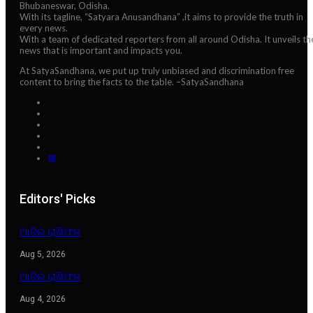
Bhubaneswar, Odisha.
With its tagline, “Satyara Anusandhana” ,it aims to provide the truth in
every news.
With a team of dedicated reporters from all around Odisha. It unveils th
news that is important and impacts you.
At SatyaSandhana, we put up truly unbiased and discrimination free
content to bring the facts to the table. –SatyaSandhana
Editors' Picks
ଆଜିର ରାଶିଫଳ
Aug 5, 2026
ଆଜିର ରାଶିଫଳ
Aug 4, 2026