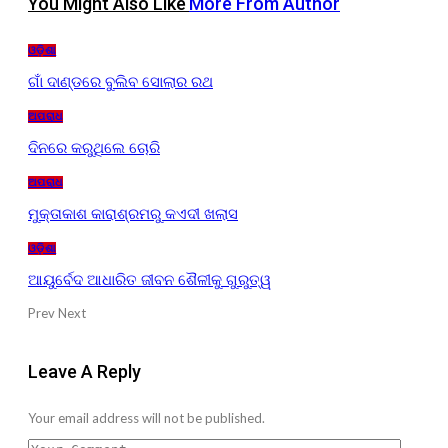
You Might Also Like
More From Author
ଓଡ଼ିଶା
ଗାଁ ଦାଣ୍ଡରେ ବୁଲିବ ସୋଲାର ରଥ
ଅପରାଧ
ଦିନରେ କରୁଥିଲେ ଚୋରି
ଅପରାଧ
ମୁକ୍ତାକାଶ କାରାଶ୍ରମରୁ କଏଦୀ ଖଲାସ
ଓଡ଼ିଶା
ଆୟୁର୍ବେଦ ଆଧାରିତ ଜୀବନ ଶୈଳୀକୁ ଗୁରୁତ୍ୱ
Prev
Next
Leave A Reply
Your email address will not be published.