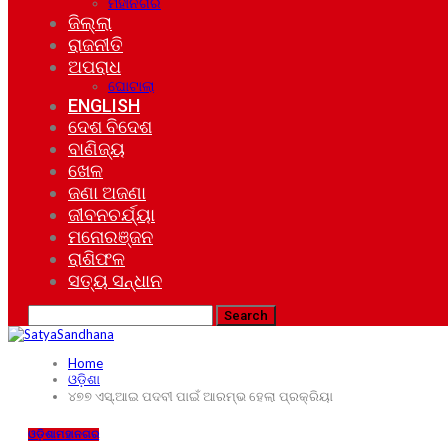
ମହାନଗର
ଜିଲ୍ଲା
ରାଜନୀତି
ଅପରାଧ
ଘୋଟାଲା
ENGLISH
ଦେଶ ବିଦେଶ
ବାଣିଜ୍ୟ
ଖେଳ
ଜଣା ଅଜଣା
ଜୀବନଚର୍ଯ୍ୟା
ମନୋରଞ୍ଜନ
ରାଶିଫଳ
ସତ୍ୟ ସନ୍ଧାନ
Home
ଓଡ଼ିଶା
୪୭୭ ଏସ୍.ଆଇ ପଦବୀ ପାଇଁ ଆରମ୍ଭ ହେଲା ପ୍ରକ୍ରିୟା
ଓଡ଼ିଶା
ମହାନଗର