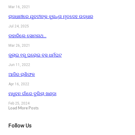
Mar 16, 2021
ରାଜଧାନୀରେ ଯୁବତୀଙ୍କ ଝୁଲନ୍ତା ମୃତଦେହ ଉଦ୍ଧାର
Jul 24, 2025
ବାହାରିଲେ ସୋମନାଥ…
Mar 26, 2021
ଜୁଲାଇ ୧ରୁ ଘରୋଇ ବସ ଧର୍ମଘଟ
Jun 11, 2022
ଆଜିର ରାଶିଫଳ
Apr 16, 2022
ମଧୁବନ ଗାଁରେ ବୁଲିଲା ଖଣ୍ଡା
Feb 25, 2024
Load More Posts
Follow Us