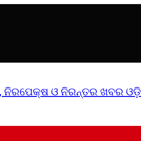
ୀକ, ନିରପେକ୍ଷ ଓ ନିରନ୍ତର ଖବର ଓଡ଼