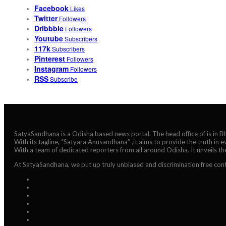
Facebook
Likes
Twitter
Followers
Dribbble
Followers
Youtube
Subscribers
117k
Subscribers
Pinterest
Followers
Instagram
Followers
RSS
Subscribe
SatyaSandhana is a Odisha based news portal. The head office of is in 
With its tagline, “Satyara Anusandhana” ,it aims to provide the truth in 
With a team of dedicated reporters from all around Odisha. It unveils t
At SatyaSandhana, we put up truly unbiased and discrimination free cont