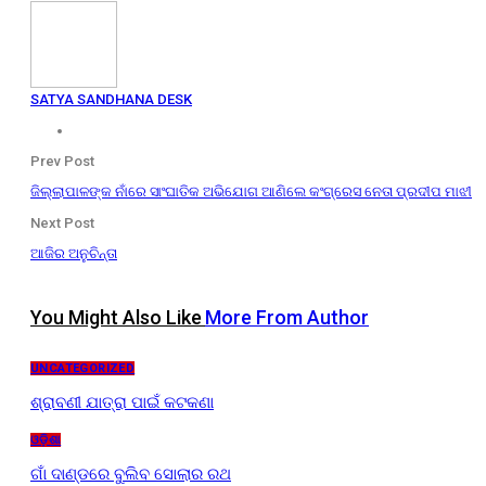
SATYA SANDHANA DESK
Prev Post
ଜିଲ୍ଲାପାଳଙ୍କ ନାଁରେ ସାଂଘାତିକ ଅଭିଯୋଗ ଆଣିଲେ କଂଗ୍ରେସ ନେତା ପ୍ରଦୀପ ମାଝୀ
Next Post
ଆଜିର ଅନୁଚିନ୍ତା
You Might Also Like
More From Author
UNCATEGORIZED
ଶ୍ରାବଣୀ ଯାତ୍ରା ପାଇଁ କଟକଣା
ଓଡ଼ିଶା
ଗାଁ ଦାଣ୍ଡରେ ବୁଲିବ ସୋଲାର ରଥ