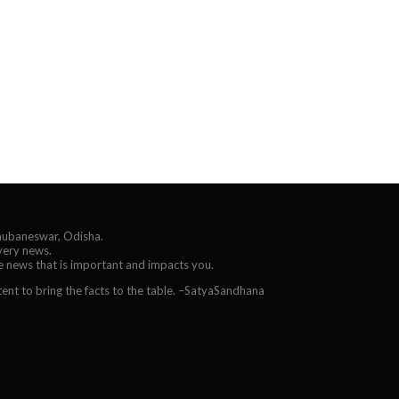
Bhubaneswar, Odisha.
every news.
he news that is important and impacts you.
ent to bring the facts to the table. –SatyaSandhana