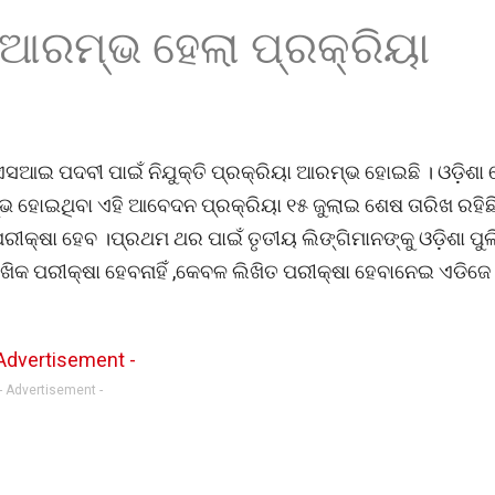
ଆରମ୍ଭ ହେଲା ପ୍ରକ୍ରିୟା
ଆଇ ପଦବୀ ପାଇଁ ନିଯୁକ୍ତି ପ୍ରକ୍ରିୟା ଆରମ୍ଭ ହୋଇଛି । ଓଡ଼ିଶା
୍ଭ ହୋଇଥିବା ଏହି ଆବେଦନ ପ୍ରକ୍ରିୟା ୧୫ ଜୁଲାଇ ଶେଷ ତାରିଖ ରହିଛି
୍ଷା ହେବ ।ପ୍ରଥମ ଥର ପାଇଁ ତୃତୀୟ ଲିଙ୍ଗିମାନଙ୍କୁ ଓଡ଼ିଶା ପୁଲ
କ ପରୀକ୍ଷା ହେବନାହିଁ ,କେବଳ ଲିଖିତ ପରୀକ୍ଷା ହେବାନେଇ ଏଡିଜ
- Advertisement -