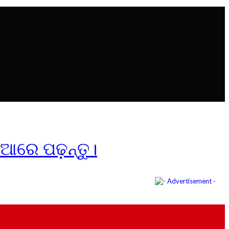
ିଆରେ ପଢ଼ନ୍ତୁ।