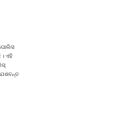
 ପୋଲିସ
 । ଏହି
ିସ୍
େ ଯଶବନ୍ତ