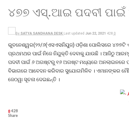
୪୭୭ ଏସ୍.ଆଇ ପଦବୀ ପାଇଁ 
By
SATYA SANDHANA DESK
Last updated
Jun 22, 2021
428
0
ଭୁବନେଶ୍ୱର(୨୨/୬(ଏସଏସନିୟୁଜ) ଓଡ଼ିଶା ପୋଲିସରେ ୪୭୭ଟି ଏସ
ପ୍ରଥମଥର ପାଇଁ ନିଜେ ନିଯୁକ୍ତି ଦେବାକୁ ଯାଉଛି । ଆଜିଠୁ ଆରମ
ପଦବୀ ପାଇଁ ୬ ଅଗଷ୍ଟରୁ ୧୬ ଅଗଷ୍ଟ ମଧ୍ୟରେ ଅନଲାଇନରେ ପରୀକ
ବିଭାଗରେ ଆବେଦନ କରିବାର ସୁଯୋଗମିଳିବ । ଏମାନଙ୍କର ମୌଖି
ଜେଠୱା ସୂଚନା ଦେଇଛନ୍ତି ।
428
0
Share