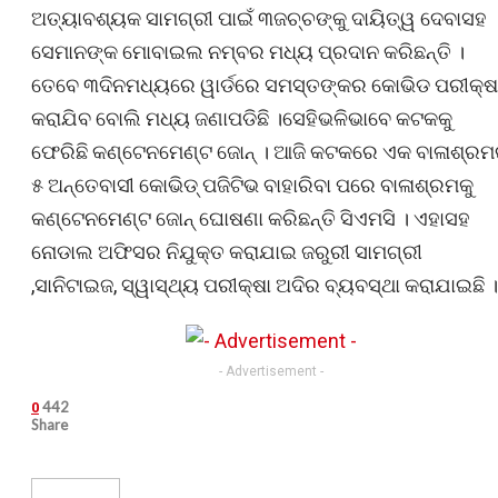
ଅତ୍ୟାବଶ୍ୟକ ସାମଗ୍ରୀ ପାଇଁ ୩ଜଚ୍ଚଙ୍କୁ ଦାୟିତ୍ୱ ଦେବାସହ
ସେମାନଙ୍କ ମୋବାଇଲ ନମ୍ବର ମଧ୍ୟ ପ୍ରଦାନ କରିଛନ୍ତି ।
ତେବେ ୩ଦିନମଧ୍ୟରେ ୱାର୍ଡରେ ସମସ୍ତଙ୍କର କୋଭିଡ ପରୀକ୍ଷ
କରାଯିବ ବୋଲି ମଧ୍ୟ ଜଣାପଡିଛି ।ସେହିଭଳିଭାବେ କଟକକୁ
ଫେରିଛି କଣ୍ଟେନମେଣ୍ଟ ଜୋନ୍ । ଆଜି କଟକରେ ଏକ ବାଳାଶ୍ରମ
୫ ଅନ୍ତେବାସୀ କୋଭିଡ୍ ପଜିଟିଭ ବାହାରିବା ପରେ ବାଳାଶ୍ରମକୁ
କଣ୍ଟେନମେଣ୍ଟ ଜୋନ୍ ଘୋଷଣା କରିଛନ୍ତି ସିଏମସି । ଏହାସହ
ନୋଡାଲ ଅଫିସର ନିଯୁକ୍ତ କରାଯାଇ ଜରୁରୀ ସାମଗ୍ରୀ
,ସାନିଟାଇଜ, ସ୍ୱାସ୍ଥ୍ୟ ପରୀକ୍ଷା ଅଦିର ବ୍ୟବସ୍ଥା କରାଯାଇଛି ।
- Advertisement -
442
0
Share