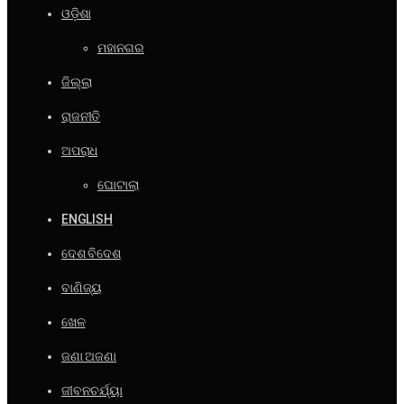
ଓଡ଼ିଶା
ମହାନଗର
ଜିଲ୍ଲା
ରାଜନୀତି
ଅପରାଧ
ଘୋଟାଲା
ENGLISH
ଦେଶ ବିଦେଶ
ବାଣିଜ୍ୟ
ଖେଳ
ଜଣା ଅଜଣା
ଜୀବନଚର୍ଯ୍ୟା