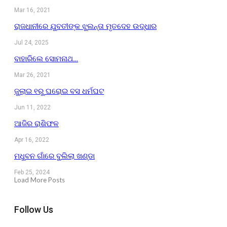
Mar 16, 2021
ରାଜଧାନୀରେ ଯୁବତୀଙ୍କ ଝୁଲନ୍ତା ମୃତଦେହ ଉଦ୍ଧାର
Jul 24, 2025
ବାହାରିଲେ ସୋମନାଥ…
Mar 26, 2021
ଜୁଲାଇ ୧ରୁ ଘରୋଇ ବସ ଧର୍ମଘଟ
Jun 11, 2022
ଆଜିର ରାଶିଫଳ
Apr 16, 2022
ମଧୁବନ ଗାଁରେ ବୁଲିଲା ଖଣ୍ଡା
Feb 25, 2024
Load More Posts
Follow Us