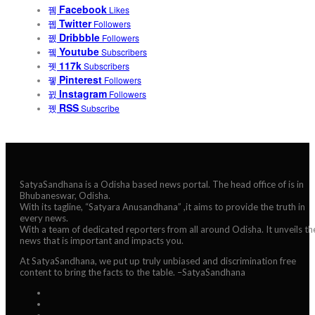
Facebook
Likes
Twitter
Followers
Dribbble
Followers
Youtube
Subscribers
117k
Subscribers
Pinterest
Followers
Instagram
Followers
RSS
Subscribe
SatyaSandhana is a Odisha based news portal. The head office of is in
Bhubaneswar, Odisha.
With its tagline, “Satyara Anusandhana” ,it aims to provide the truth in
every news.
With a team of dedicated reporters from all around Odisha. It unveils th
news that is important and impacts you.
At SatyaSandhana, we put up truly unbiased and discrimination free
content to bring the facts to the table. –SatyaSandhana