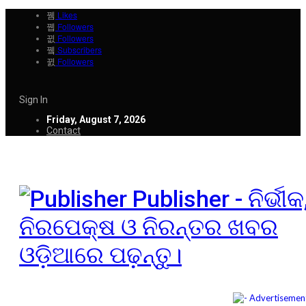
Likes
Followers
Followers
Subscribers
Followers
Sign In
Friday, August 7, 2026
Contact
Publisher - ନିର୍ଭୀକ
ନିରପେକ୍ଷ ଓ ନିରନ୍ତର ଖବର
ଓଡ଼ିଆରେ ପଢ଼ନ୍ତୁ।