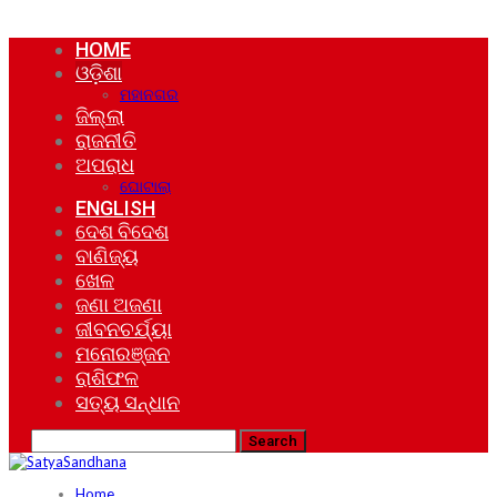
HOME
ଓଡ଼ିଶା
ମହାନଗର
ଜିଲ୍ଲା
ରାଜନୀତି
ଅପରାଧ
ଘୋଟାଲା
ENGLISH
ଦେଶ ବିଦେଶ
ବାଣିଜ୍ୟ
ଖେଳ
ଜଣା ଅଜଣା
ଜୀବନଚର୍ଯ୍ୟା
ମନୋରଞ୍ଜନ
ରାଶିଫଳ
ସତ୍ୟ ସନ୍ଧାନ
Home