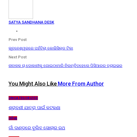
SATYA SANDHANA DESK
Prev Post
ଭୁବନେଶ୍ୱରରେ ପହଁଚିଲା କୋଭିସିଲ୍ଡ ଟିକା
Next Post
ନାବାଳକ ଚା ଦୋକାନୀକୁ ଗୋଇଠାମାରି ନିଲମ୍ବିତହେଲେ ପିସିଆରର ଡ୍ରାଇଭର
You Might Also Like
More From Author
UNCATEGORIZED
ଶ୍ରାବଣୀ ଯାତ୍ରା ପାଇଁ କଟକଣା
ଓଡ଼ିଶା
ଗାଁ ଦାଣ୍ଡରେ ବୁଲିବ ସୋଲାର ରଥ