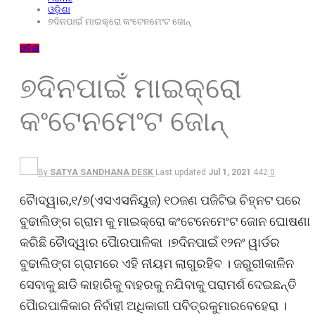
ଓଡ଼ିଶା
୭ଦିନପାଇଁ ମାଇକ୍ରୋ କଂଟେନମେଂଟ ଜୋନ୍‌
ଓଡ଼ିଶା
୭ଦିନପାଇଁ ମାଇକ୍ରୋ
କଂଟେନମେଂଟ ଜୋନ୍‌
By
SATYA SANDHANA DESK
Last updated
Jul 1, 2021
442
0
ଚୈାଦ୍ୱାର,୧/୭(ଏସଏସନିୟୁଜ) ୧୦ଜଣ ପଜିଟିଭ ଚିହ୍ନଟ ପରେ
ବୁଢାଲିଙ୍ଗ ଗ୍ରାମ କୁ ମାଇକ୍ରୋ କଂଟେନେମେଂଟ ଜୋନ ଘୋଷଣା
କରିଛି ଚୈାଦ୍ୱାର ପୈାରପାଳିକା ।୭ଦିନପାଇଁ ୧୨ନଂ ୱାର୍ଡର
ବୁଢାଲିଙ୍ଗ ଗ୍ରାମରେ ଏହି ନୀୟମ ଲାଗୁରହିବ । ଜରୁରୀକାଳିନ
ସେବାକୁ ଛାଡି କାହାରିକୁ ବାହରକୁ ନଯିବାକୁ ପରାମର୍ଶ ଦେଇଛନ୍ତି
ପୈାରପାଳିକାର ନିର୍ବାହୀ ଅଧିକାରୀ ପବିତ୍ରକୁମାରବେହେରା ।