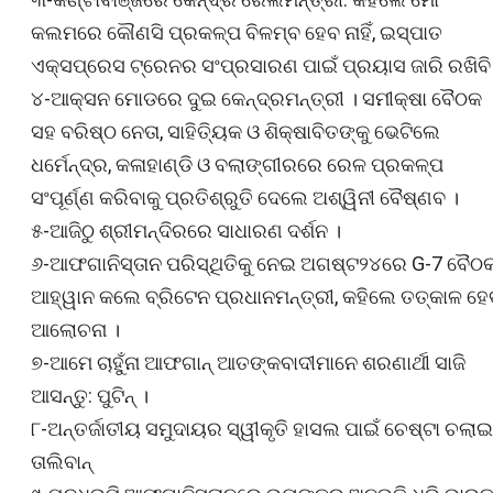
କଲମରେ କୌଣସି ପ୍ରକଳ୍ପ ବିଳମ୍ବ ହେବ ନାହିଁ, ଇସ୍ପାତ
ଏକ୍ସପ୍ରେସ ଟ୍ରେନର ସଂପ୍ରସାରଣ ପାଇଁ ପ୍ରୟାସ ଜାରି ରଖିବି
୪-ଆକ୍ସନ ମୋଡରେ ଦୁଇ କେନ୍ଦ୍ରମନ୍ତ୍ରୀ । ସମୀକ୍ଷା ବୈଠକ
ସହ ବରିଷ୍ଠ ନେତା, ସାହିତ୍ୟିକ ଓ ଶିକ୍ଷାବିତଙ୍କୁ ଭେଟିଲେ
ଧର୍ମେନ୍ଦ୍ର, କଳାହାଣ୍ଡି ଓ ବଲାଙ୍ଗୀରରେ ରେଳ ପ୍ରକଳ୍ପ
ସଂପୂର୍ଣ୍ଣ କରିବାକୁ ପ୍ରତିଶ୍ରୁତି ଦେଲେ ଅଶ୍ୱିନୀ ବୈଷ୍ଣବ ।
୫-ଆଜିଠୁ ଶ୍ରୀମନ୍ଦିରରେ ସାଧାରଣ ଦର୍ଶନ ।
୬-ଆଫଗାନିସ୍ତାନ ପରିସ୍ଥିତିକୁ ନେଇ ଅଗଷ୍ଟ୨୪ରେ G-7 ବୈଠ
ଆହ୍ୱାନ କଲେ ବ୍ରିଟେନ ପ୍ରଧାନମନ୍ତ୍ରୀ, କହିଲେ ତତ୍କାଳ ହେ
ଆଲୋଚନା ।
୭-ଆମେ ଚାହୁଁନା ଆଫଗାନ୍‌ ଆତଙ୍କବାଦୀମାନେ ଶରଣାର୍ଥୀ ସାଜି
ଆସନ୍ତୁ: ପୁଟିନ୍‌ ।
୮-ଅନ୍ତର୍ଜାତୀୟ ସମୁଦାୟର ସ୍ୱୀକୃତି ହାସଲ ପାଇଁ ଚେଷ୍ଟା ଚଲାଇ
ତାଲିବାନ୍‌