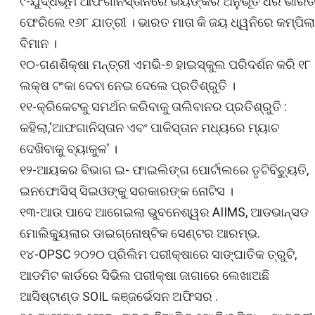
୯-ଯୁଦ୍ଧଭୂମି ଆଫଗାନିସ୍ତାନରେ ଭୟଙ୍କର ଅନୁଭୂତି ଧରି ଭାର
ଫେରିଲେ ୧୬୮ ଯାତ୍ରୀ । ଭାରତ ମାତା କି ଜୟ ଧ୍ୱନିରେ କମ୍ପିଲା
ବିମାନ ।
୧୦-ଗଣଶିକ୍ଷା ମନ୍ତ୍ରୀ ଏମଭି-୭ ହାଇସ୍କୁଲ ପରିଦର୍ଶନ କରି ୧୮
ଲକ୍ଷ ଟଂକା ଦେବା ନେଇ ଦେଲେ ପ୍ରତିଶ୍ରୁତି ।
୧୧-କ୍ରିକେଟକୁ ସମର୍ଥନ କରିବାକୁ ତାଲିବାନର ପ୍ରତିଶ୍ରୁତି :
କହିଲା,‘ଆଫଗାନିସ୍ତାନ ଏବଂ ପାକିସ୍ତାନ ମଧ୍ୟରେ ମ୍ୟାଚ
ଦେଖିବାକୁ ବ୍ୟାକୁଳ’ ।
୧୨-ଆୟକର ବିଭାଗ ଇ- ଫାଇଲିଙ୍ଗ ପୋର୍ଟାଲରେ ତୃଟିବିଚ୍ୟୁତି,
ଇନଫୋସିସ୍ ସିଇଓଙ୍କୁ ସରକାରଙ୍କ ନୋଟିସ ।
୧୩-ଆଉ ପାଦେ ଆଗେଇଲା ଭୁବନେଶ୍ୱର AIIMS, ଆଡଭାନ୍ସଡ
ମୋଲିକ୍ୟୁଲାର ଡାଇଗ୍ନୋଷ୍ଟିକ ସେଣ୍ଟର ଆରମ୍ଭ.
୧୪-OPSC ୨୦୨୦ ପ୍ରିଲିମ ପରୀକ୍ଷାରେ ସାଙ୍ଘାତିକ ତ୍ରୁଟି,
ଆଡମିଟ କାର୍ଡରେ ସିଭିଲ ପରୀକ୍ଷା ଜାଗାରେ ଲେଖାଅଛି
ଆସିଷ୍ଟାଣ୍ଡ SOIL କଞ୍ଜର୍ଭେସନ ଅଫିସର .