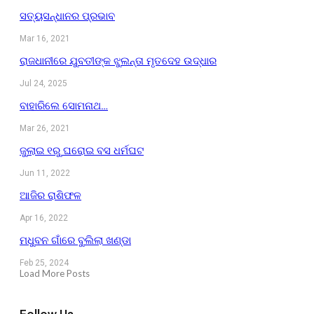
ସତ୍ୟସନ୍ଧାନର ପ୍ରଭାବ
Mar 16, 2021
ରାଜଧାନୀରେ ଯୁବତୀଙ୍କ ଝୁଲନ୍ତା ମୃତଦେହ ଉଦ୍ଧାର
Jul 24, 2025
ବାହାରିଲେ ସୋମନାଥ…
Mar 26, 2021
ଜୁଲାଇ ୧ରୁ ଘରୋଇ ବସ ଧର୍ମଘଟ
Jun 11, 2022
ଆଜିର ରାଶିଫଳ
Apr 16, 2022
ମଧୁବନ ଗାଁରେ ବୁଲିଲା ଖଣ୍ଡା
Feb 25, 2024
Load More Posts