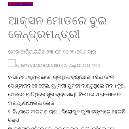
ଅପରାଧ
ଓଡ଼ିଶା
ଖେଳ
ଆକ୍ସନ ମୋଡରେ ଦୁଇ
କେନ୍ଦ୍ରମନ୍ତ୍ରୀ
ଖବର ଆଜିର,ତାରିଖ ୨୩-୦୮-୨୦୨୧/ସୋମବାର
By
SATYA SANDHANA DESK
On
Aug 23, 2021
490
0
୧-ସିନେମା ଷ୍ଟାଇଲରେ ଚାଲିଥିଲା କ୍ୟାସିନୋ । ସିଲ୍ ହେଲା
ପେଣ୍ଟାଗନ ହୋଟେଲ, ସୁନ୍ଦରୀ ଯୁବତୀ ବାଣ୍ଟୁଥିଲେ ମଦ । ଜୁଆ
ଖେଳରେ ମାତିଥିଲେ ସୁନା ବ୍ୟବସାୟୀ, ବିଲଡର ଓ ରାଜଧାନୀର
ହାଇପ୍ରୋଫାଇଲ ଲୋକ ।
୨-ଚିନ୍ତାରେ ବାଇଗଣ ଚାଷୀ : କିଲୋକୁ ୨ ରୁ ୩ ଟଙ୍କାରେ ହେଉଛି
ବିକ୍ରି
୩-କଣ୍ଟାବାଞ୍ଜିରେ କେନ୍ଦ୍ର ରେଲମନ୍ତ୍ରୀ: କହିଲେ ମୋ