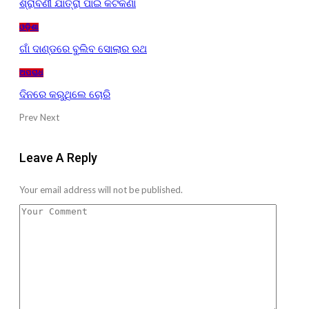
ଶ୍ରାବଣୀ ଯାତ୍ରା ପାଇଁ କଟକଣା
ଓଡ଼ିଶା
ଗାଁ ଦାଣ୍ଡରେ ବୁଲିବ ସୋଲାର ରଥ
ଅପରାଧ
ଦିନରେ କରୁଥିଲେ ଚୋରି
Prev
Next
Leave A Reply
Your email address will not be published.