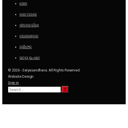
ଖେଳ
ଜଣା ଅଜଣା
ଜୀବନଚର୍ଯ୍ୟା
ମନୋରଞ୍ଜନ
ରାଶିଫଳ
ସତ୍ୟ ସନ୍ଧାନ
© 2026 - Satyasandhana. All Rights Reserved.
Website Design:
Sign in