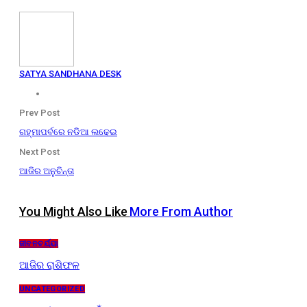
SATYA SANDHANA DESK
Prev Post
ଗହ୍ମାପର୍ବରେ ନଡିଆ ଲଢେଇ
Next Post
ଆଜିର ଅନୁଚିନ୍ତା
You Might Also Like
More From Author
ଜୀବନଚର୍ଯ୍ୟା
ଆଜିର ରାଶିଫଳ
UNCATEGORIZED