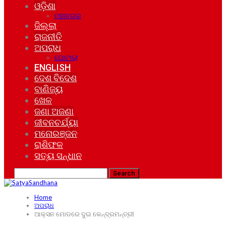
ଓଡ଼ିଶା
ମହାନଗର
ଜିଲ୍ଲା
ରାଜନୀତି
ଅପରାଧ
ଘୋଟାଲା
ENGLISH
ଦେଶ ବିଦେଶ
ବାଣିଜ୍ୟ
ଖେଳ
ଜଣା ଅଜଣା
ଜୀବନଚର୍ଯ୍ୟା
ମନୋରଞ୍ଜନ
ରାଶିଫଳ
ସତ୍ୟ ସନ୍ଧାନ
Home
ଅପରାଧ
ଆକ୍ସନ ମୋଡରେ ଦୁଇ କେନ୍ଦ୍ରମନ୍ତ୍ରୀ