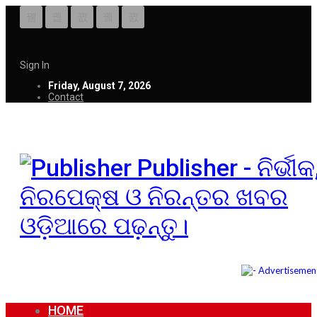
Sign In
Friday, August 7, 2026
Contact
Publisher - ନିର୍ଭୀକ
ନିରପେକ୍ଷ ଓ ନିରନ୍ତର ଖବର
ଓଡ଼ିଆରେ ପଢ଼ନ୍ତୁ।
HOME