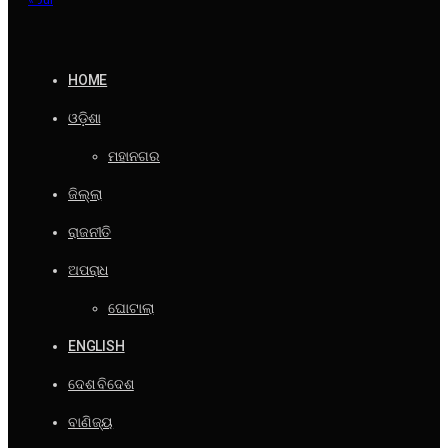
HOME
ଓଡ଼ିଶା
ମହାନଗର
ଜିଲ୍ଲା
ରାଜନୀତି
ଅପରାଧ
ଘୋଟାଲା
ENGLISH
ଦେଶ ବିଦେଶ
ବାଣିଜ୍ୟ