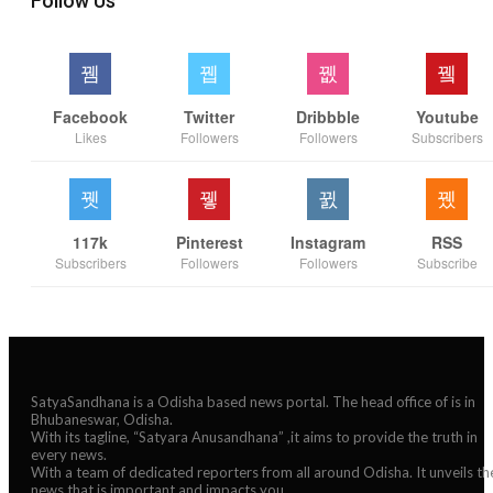
Follow Us
Facebook
Twitter
Dribbble
Youtube
Likes
Followers
Followers
Subscribers
117k
Pinterest
Instagram
RSS
Subscribers
Followers
Followers
Subscribe
SatyaSandhana is a Odisha based news portal. The head office of is in
Bhubaneswar, Odisha.
With its tagline, “Satyara Anusandhana” ,it aims to provide the truth in
every news.
With a team of dedicated reporters from all around Odisha. It unveils th
news that is important and impacts you.