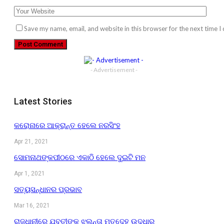
Save my name, email, and website in this browser for the next time 
- Advertisement -
Latest Stories
କରୋନାରେ ଆକ୍ରାନ୍ତ ହେଲେ ନରସିଂହ
Apr 21, 2021
ସୋମନାଥଙ୍କପୀଠରେ ଏକାଠି ହେଲେ ଦୁଇଟି ମନ
Apr 1, 2021
ସତ୍ୟସନ୍ଧାନର ପ୍ରଭାବ
Mar 16, 2021
ରାଜଧାନୀରେ ଯୁବତୀଙ୍କ ଝୁଲନ୍ତା ମୃତଦେହ ଉଦ୍ଧାର