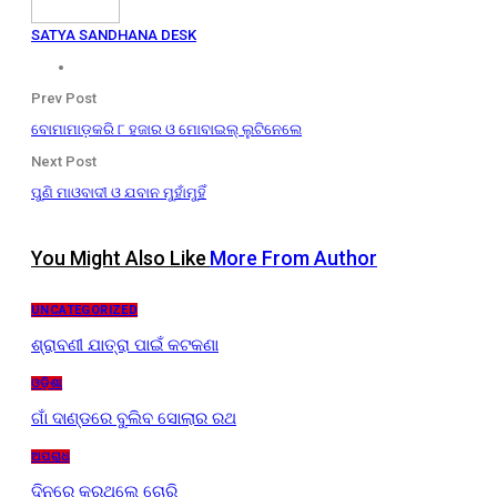
SATYA SANDHANA DESK
Prev Post
ବୋମାମାଡ଼କରି ୮ ହଜାର ଓ ମୋବାଇଲ୍ ଲୁଟିନେଲେ
Next Post
ପୁଣି ମାଓବାଦୀ ଓ ଯବାନ ମୁହାଁମୁହିଁ
You Might Also Like
More From Author
UNCATEGORIZED
ଶ୍ରାବଣୀ ଯାତ୍ରା ପାଇଁ କଟକଣା
ଓଡ଼ିଶା
ଗାଁ ଦାଣ୍ଡରେ ବୁଲିବ ସୋଲାର ରଥ
ଅପରାଧ
ଦିନରେ କରୁଥିଲେ ଚୋରି