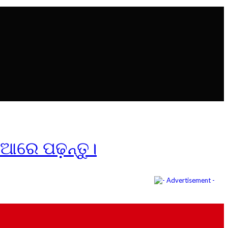
ିଆରେ ପଢ଼ନ୍ତୁ।