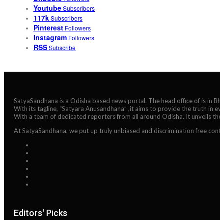
Youtube
Subscribers
117k
Subscribers
Pinterest
Followers
Instagram
Followers
RSS
Subscribe
SatyaSandhana is a Odisha based news portal. The head office of is in 
With its tagline, “Satyara Anusandhana” ,it aims to provide the truth in 
With a team of dedicated reporters from all around Odisha. It unveils t
At SatyaSandhana, we put up truly unbiased and discrimination free cont
Editors' Picks