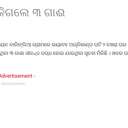
ଳିଗଲେ ୩ ଗାଈ
ଚାୟତ ବାରିଙ୍ଗିଆ ଗ୍ରାମରେ ଭୟାବହ ଅଗ୍ନିକାଣ୍ଡ ଘଟି ୨ ବଖରା ଘ
ଥିବା ୩ ଗାଈ ଜୀବନ୍ଦ ଦଗ୍ଧ ହୋଇ ଯାଇଥିବା ସୂଚନା ମିଳିଛି । ଖବର 
- Advertisement -