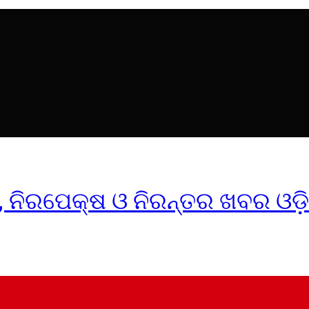
ୀକ, ନିରପେକ୍ଷ ଓ ନିରନ୍ତର ଖବର ଓଡ଼