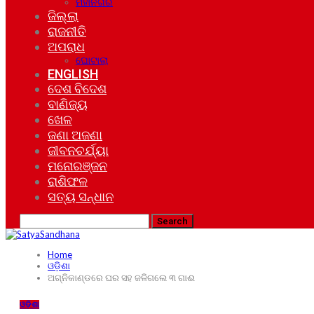
ମହାନଗର
ଜିଲ୍ଲା
ରାଜନୀତି
ଅପରାଧ
ଘୋଟାଲା
ENGLISH
ଦେଶ ବିଦେଶ
ବାଣିଜ୍ୟ
ଖେଳ
ଜଣା ଅଜଣା
ଜୀବନଚର୍ଯ୍ୟା
ମନୋରଞ୍ଜନ
ରାଶିଫଳ
ସତ୍ୟ ସନ୍ଧାନ
Home
ଓଡ଼ିଶା
ଅଗ୍ନିକାଣ୍ଡରେ ଘର ସହ ଜଳିଗଲେ ୩ ଗାଈ
ଓଡ଼ିଶା