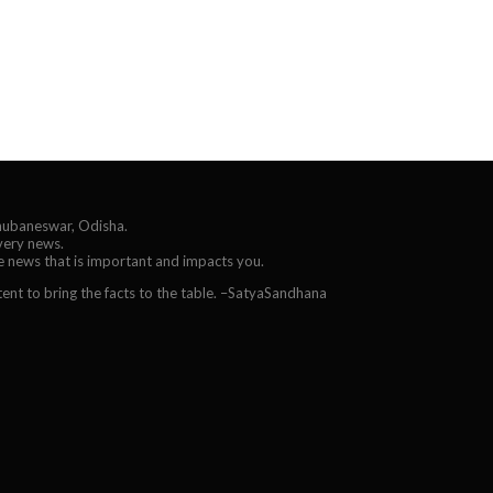
Bhubaneswar, Odisha.
every news.
he news that is important and impacts you.
ent to bring the facts to the table. –SatyaSandhana