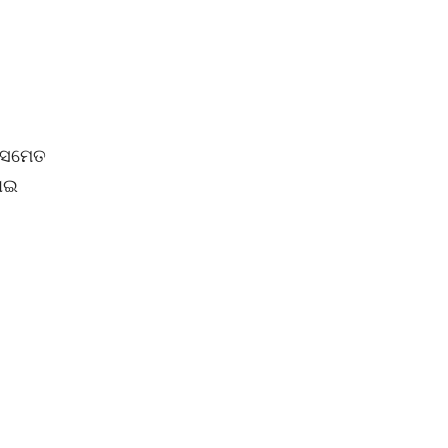
ର ସମେତ
ପାଇ