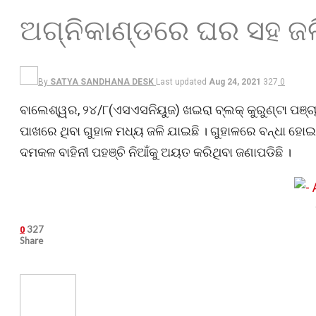
ଅଗ୍ନିକାଣ୍ଡରେ ଘର ସହ ଜ
By
SATYA SANDHANA DESK
Last updated
Aug 24, 2021
327
0
ବାଲେଶ୍ୱର, ୨୪/୮(ଏସଏସନିୟୁଜ) ଖଇରା ବ୍ଲକ୍ କୁରୁଣ୍ଟା ପଞ୍
ପାଖରେ ଥିବା ଗୁହାଳ ମଧ୍ୟ ଜଳି ଯାଇଛି । ଗୁହାଳରେ ବନ୍ଧା ହୋଇ
ଦମକଳ ବାହିନୀ ପହଞ୍ଚି ନିଆଁକୁ ଅୟତ କରିଥିବା ଜଣାପଡିଛି ।
327
0
Share