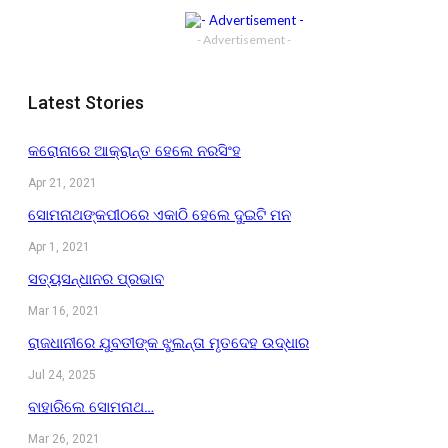
- Advertisement -
Latest Stories
କରୋନାରେ ଆକ୍ରାନ୍ତ ହେଲେ ନରସିଂହ
Apr 21, 2021
ସୋମନାଥଙ୍କପୀଠରେ ଏକାଠି ହେଲେ ଦୁଇଟି ମନ
Apr 1, 2021
ସତ୍ୟସନ୍ଧାନର ପ୍ରଭାବ
Mar 16, 2021
ରାଜଧାନୀରେ ଯୁବତୀଙ୍କ ଝୁଲନ୍ତା ମୃତଦେହ ଉଦ୍ଧାର
Jul 24, 2025
ବାହାରିଲେ ସୋମନାଥ…
Mar 26, 2021