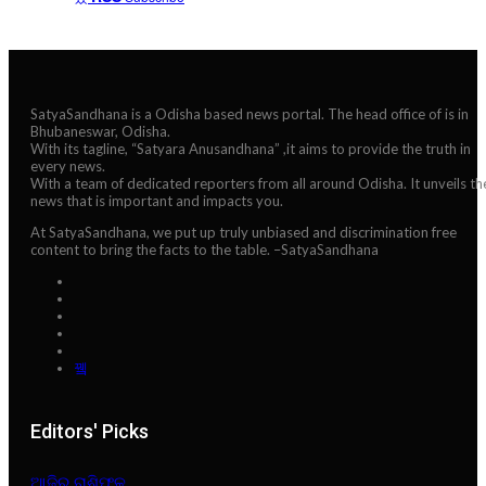
SatyaSandhana is a Odisha based news portal. The head office of is in
Bhubaneswar, Odisha.
With its tagline, “Satyara Anusandhana” ,it aims to provide the truth in
every news.
With a team of dedicated reporters from all around Odisha. It unveils th
news that is important and impacts you.
At SatyaSandhana, we put up truly unbiased and discrimination free
content to bring the facts to the table. –SatyaSandhana
Editors' Picks
ଆଜିର ରାଶିଫଳ