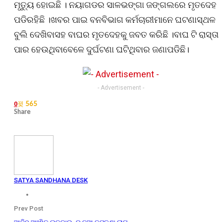
ମୃତ୍ୟୁ ହୋଇଛି । ନୟାଗଡର ସାଳଭଙ୍ଗା ଜଙ୍ଗଲରେ ମୃତଦେହ
ପଡିରହିଛି ।ଖବର ପାଇ ବନବିଭାଗ କର୍ମଚାରୀମାନେ ଘଟଣାସ୍ଥଳ
ବୁଲି ଦେଖିବାସହ ବାଘର ମୃତଦେହକୁ ଜବତ କରିଛି ।ବାଘ ଟି ରାସ୍ତା
ପାର ହେଉଥିବାବେଳେ ଦୁର୍ଘଟଣା ଘଟିଥିବାର ଜଣାପଡିଛି।
- Advertisement -
565
0
Share
SATYA SANDHANA DESK
Prev Post