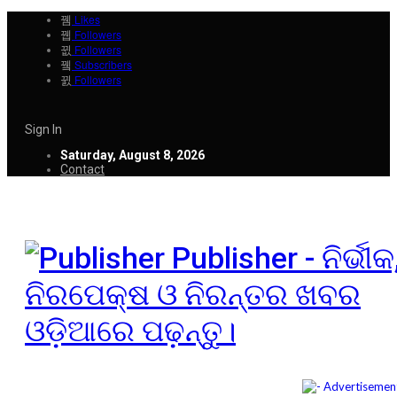
Likes
Followers
Followers
Subscribers
Followers
Sign In
Saturday, August 8, 2026
Contact
Publisher - ନିର୍ଭୀକ
ନିରପେକ୍ଷ ଓ ନିରନ୍ତର ଖବର
ଓଡ଼ିଆରେ ପଢ଼ନ୍ତୁ।