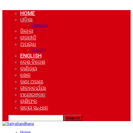
HOME
ଓଡ଼ିଶା
ମହାନଗର
ଜିଲ୍ଲା
ରାଜନୀତି
ଅପରାଧ
ଘୋଟାଲା
ENGLISH
ଦେଶ ବିଦେଶ
ବାଣିଜ୍ୟ
ଖେଳ
ଜଣା ଅଜଣା
ଜୀବନଚର୍ଯ୍ୟା
ମନୋରଞ୍ଜନ
ରାଶିଫଳ
ସତ୍ୟ ସନ୍ଧାନ
Home