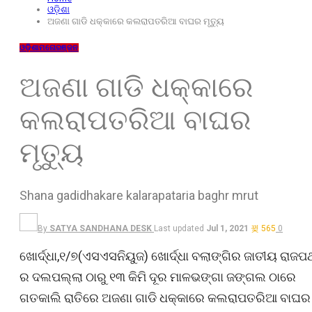
ଓଡ଼ିଶା
ଅଜଣା ଗାଡି ଧକ୍କାରେ କଲରାପତରିଆ ବାଘର ମୃତ୍ୟୁ
ଓଡ଼ିଶା
ମନୋରଞ୍ଜନ
ଅଜଣା ଗାଡି ଧକ୍କାରେ
କଲରାପତରିଆ ବାଘର
ମୃତ୍ୟୁ
Shana gadidhakare kalarapataria baghr mrut
By
SATYA SANDHANA DESK
Last updated
Jul 1, 2021
565
0
ଖୋର୍ଦ୍ଧା,୧/୭(ଏସଏସନିୟୁଜ) ଖୋର୍ଦ୍ଧା ବଲାଙ୍ଗିର ଜାତୀୟ ରାଜପ
ର ଦଲପଲ୍ଲା ଠାରୁ ୧୩ କିମି ଦୂର ମାଳଭଙ୍ଗା ଜଙ୍ଗଲ ଠାରେ
ଗତକାଲି ରାତିରେ ଅଜଣା ଗାଡି ଧକ୍କାରେ କଲରାପତରିଆ ବାଘର