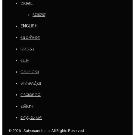
ଅପରାଧ
ଘୋଟାଲା
ENGLISH
ଦେଶ ବିଦେଶ
ବାଣିଜ୍ୟ
ଖେଳ
ଜଣା ଅଜଣା
ଜୀବନଚର୍ଯ୍ୟା
ମନୋରଞ୍ଜନ
ରାଶିଫଳ
ସତ୍ୟ ସନ୍ଧାନ
© 2026 - Satyasandhana. All Rights Reserved.