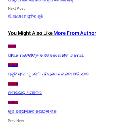
ଆଜିଠୁ ଆଂଶିକ ଲକ୍‌ଡାଉନ୍‌ର ନୂଆ କଟକଣା ଲାଗୁ
Next Post
ଗାଁ ଦାଣ୍ଡରେ ଫୁଟିଲା ଗୁଳି
You Might Also Like
More From Author
ଓଡ଼ିଶା
ଆଇନ ମନ୍ତ୍ରୀଙ୍କ ବାସଭବନରେ ନାଗ ଓ ଢମଣା
ଅପରାଧ
ସ୍କୁଟି ଚାଳକକୁ ରୋକି ମନିପ୍ରସ ଛଡାଇବା ଅଭିଯୋଗ
ଅପରାଧ
ନାବାଳିକାକୁ ଅପହରଣ
ଅପରାଧ
ଭୂତ ବଙ୍ଗଳାରେ ଡରାଇଲା ଭୂତ
Prev
Next