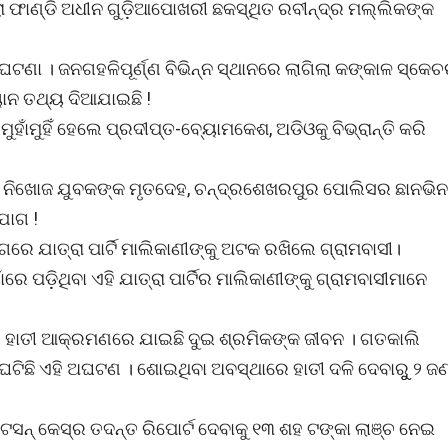
ା ଫାଣ୍ଡି ଅଧୀନ ଗୁଡ଼ିଆପୋଖରୀ ଛକସ୍ଥିତ ରବୀନ୍ଦ୍ର ମଲ୍ଲିକଙ୍କ
 ଘଟଣା । ଜନଗହଳିପୂର୍ଣ୍ଣ ବିଭିନ୍ନ ସ୍ଥାନରେ ଲାଗିଲା କଙ୍କାଳ ସ୍କେ
ାନ ତଥ୍ୟ ଦିଆଯାଇଛି !
ହାଁମୁହିଁ ହେଲେ ପ୍ରଦୀପ୍ତ-ବ୍ୟୋମକେଶ, ଅଡିଓକୁ ବିଭ୍ରାନ୍ତି କରି
 ନିଖୋଜ ଯୁବକଙ୍କ ମୃତଦେହ, ଚନ୍ଦ୍ରଶେଖରପୁର ପୋଲିସର ଛାନଭିନ.
ଯୋଗ !
ୋଗରେ ଯାତ୍ରା ପାର୍ଟି ମାଲିକାଣୀଙ୍କୁ ଅଟକ ରଖିଲେ ଗ୍ରାମବାସୀ।
ରେ ପଡ଼ିଥିବା ଏହି ଯାତ୍ରା ପାର୍ଟିର ମାଲିକାଣୀଙ୍କୁ ଗ୍ରାମବାସୀମାନେ
ଷ । ହାତୀ ଆକ୍ରମଣରେ ଯାଇଛି ଦୁଇ ଶ୍ରମିକଙ୍କ ଜୀବନ । ଗତକାଲି
 ଘଟିଛି ଏହି ଅଘଟଣ । ଶୋଇଥିବା ଅବସ୍ଥାରେ ହାତୀ ଦଳି ଦେବାରୁୁ ୨ ଜ
ୁଟେସନ୍ କେସ୍‌ର ତଦନ୍ତ ରିପୋର୍ଟ ଦେବାକୁ ୧୩ ଶହ ଟଙ୍କା ଲାଞ୍ଚ ନେଇ