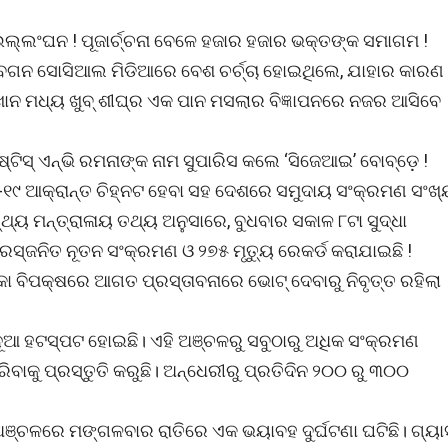
ଉଲ୍ଲଂଘନ ! ପୂଜାର୍ଚ୍ଚନା ବେଳେ ହଜାର ହଜାର ଭକ୍ତଙ୍କ ସମାଗମ !
େବଗନ ସୋସିଆଲ ମିଡିଆରେ ବେଶ ଚର୍ଚ୍ଚା ହୋଇଥିଲେ, ଯାହାର କାରଣ
ଖାନ ମଧ୍ୟ ଖୁବ୍ ଶୀଘ୍ର ଏକ ପାନ ମସଲାର ବିଜ୍ଞାପନରେ ନଜର ଆସିବେ
୍ଟିସ୍ ଏନ୍‌ଭି ରମନାଙ୍କ ନାମ ସୁପାରିସ କଲେ ‘ସିଜେଆଇ’ ବୋବ୍‌ଡ଼େ !
-୧୯ ଆକ୍ରାନ୍ତ ଚିହ୍ନଟ ହେବା ସହ ଦେଶରେ ସମୁଦାୟ ସଂକ୍ରମଣ ସଂଖ୍
୍ୟ ମନ୍ତ୍ରାଳାୟ ତଥ୍ୟ ଅନୁସାରେ, ବୁଧବାର ସକାଳ ୮ଟା ସୁଦ୍ଧା
‌ଜନିତ ନୂତନ ସଂକ୍ରମଣ ଓ ୨୭୫ ମୃତ୍ୟୁ ରେକର୍ଡ କରାଯାଇଛି !
କା ବିପକ୍ଷରେ ଆଗତ ପ୍ରସ୍ତାବନାରେ ଭୋଟ୍ ଦେବାରୁ ନିବୃତ୍ତ ରହିଲା
ନୂଆ ହଟସ୍ପଟ ହୋଇଛି। ଏହି ଅଞ୍ଚଳରୁ ସବୁଠାରୁ ଅଧିକ ସଂକ୍ରମଣ
ରିବାକୁ ପ୍ରସ୍ତୁତି କରୁଛି। ଅନ୍ଧେରୀରୁ ପ୍ରତିଦିନ ୨୦୦ ରୁ ୩୦୦
 ଅଞ୍ଚଳରେ ମଙ୍ଗଳବାର ରାତିରେ ଏକ ଭୟାବହ ଦୁର୍ଘଟଣା ଘଟିଛି। ଗ୍ୟା