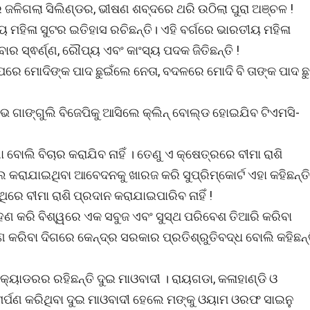
 ଜଳିଗଲା ସିଲିଣ୍ଡର, ଭୀଷଣ ଶବ୍ଦରେ ଥରି ଉଠିଲା ପୁରା ଅଞ୍ଚଳ !
 ମହିଳା ସୁଟର ଇତିହାସ ରଚିଛନ୍ତି। ଏହି ବର୍ଗରେ ଭାରତୀୟ ମହିଳା
 ସ୍ଵର୍ଣ୍ଣ, ରୌପ୍ୟ ଏବଂ କାଂସ୍ୟ ପଦକ ଜିତିଛନ୍ତି !
ରେ ମୋଦିଙ୍କ ପାଦ ଛୁଇଁଲେ ନେତା, ବଦଳରେ ମୋଦି ବି ତାଙ୍କ ପାଦ ଛୁ
ଭ ଗାଙ୍ଗୁଲି ବିଜେପିକୁ ଆସିଲେ କ୍ଲିନ୍ ବୋଲ୍ଡ ହୋଇଯିବ ଟିଏମସି-
 ବୋଲି ବିଚାର କରାଯିବ ନାହିଁ । ତେଣୁ ଏ କ୍ଷେତ୍ରରେ ବୀମା ରାଶି
ଖଲ କରାଯାଇଥିବା ଆବେଦନକୁ ଖାରଜ କରି ସୁପ୍ରିମ୍‌କୋର୍ଟ ଏହା କହିଛନ୍ତି
 ଏଥିରେ ବୀମା ରାଶି ପ୍ରଦାନ କରାଯାଇପାରିବ ନାହିଁ !
ହଣ କରି ବିଶ୍ୱରେ ଏକ ସବୁଜ ଏବଂ ସୁସ୍ଥ ପରିବେଶ ତିଆରି କରିବା
 କରିବା ଦିଗରେ କେନ୍ଦ୍ର ସରକାର ପ୍ରତିଶ୍ରୁତିବଦ୍ଧ ବୋଲି କହିଛନ୍
ୟାଡରର ରହିଛନ୍ତି ଦୁଇ ମାଓବାଦୀ । ରାୟଗଡା, କଳାହାଣ୍ଡି ଓ
ର୍ପଣ କରିଥିବା ଦୁଇ ମାଓବାଦୀ ହେଲେ ମଙ୍କୁ ଓୟାମ ଓରଫ ସାଇନୁ