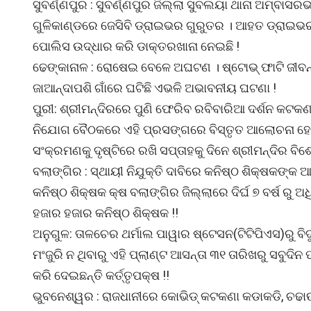
ସୁବର୍ଣ୍ଣପୁର : ସୁବର୍ଣ୍ଣପୁର ଜିଲ୍ଲା ସୁବଲୟା ଥାନା ଅମ୍ବାସରଭ
ଗୁଳିକାଣ୍ଡରେ ଜେସିବି ଡ୍ରାଇଭର ଗୁରୁତର । ଆହତ ଡ୍ରାଇ
ପୋଲିସ ଉଦ୍ଧାର କରି ଡାକ୍ତରଖାନା ନେଇଛି !
ଢେଙ୍କାନାଳ : ରୋଷେଇ ବେଳେ ଅଘଟଣ । ଷ୍ଟୋଭ୍ ଫାଟି ଜୀବନ୍ତ
ଜାଆନ୍ଦାପଶି ଗାଁରେ ଘଟିଛି ଏଭଳି ଅଭାବନୀୟ ଘଟଣା !
ପୁରୀ: ଶ୍ରୀମନ୍ଦିରରେ ପୁଣି ଫେରିବ ରବିବାରିଆ ଦର୍ଶନ କଟକଣ
ନିଯୋଗ ବୈଠକରେ ଏହି ପ୍ରସଙ୍ଗରେ ବିସ୍ତୃତ ଆଲୋଚନା ହୋଇଛ
ସଂକ୍ରମଣକୁ ଦୃଷ୍ଟିରେ ରଖି ସପ୍ତାହକୁ ଦିନେ ଶ୍ରୀମନ୍ଦିର ବିଶ
ବଲାଙ୍ଗିର : ସ୍ଥାୟୀ ନିଯୁକ୍ତି ଦାବିରେ କନିଷ୍ଠ ଶିକ୍ଷକଙ୍
କନିଷ୍ଠ ଶିକ୍ଷକ କ୍ଷ ବଲାଙ୍ଗିର ଜିଲ୍ଲାରେ ଦିର୍ଘ ୭ ବର୍ଷ ରୁ
ହଜାର ହଜାର କନିଷ୍ଠ ଶିକ୍ଷକ !!
ଅନୁଗୁଳ: ତାଳଚେର ଥର୍ମାଲ ପାୱାର ଷ୍ଟେସନ(ଟିଟିପିଏସ)ରୁ ବିଦ
ମଂଜୁରି ନ ଥିବାରୁ ଏହି ପ୍ଲାଣ୍ଟ ଆସନ୍ତା ୩୧ ତାରିଖରୁ ସବୁଦି
କରି ଦେଇଛନ୍ତି କର୍ତ୍ତୃପକ୍ଷ !!
ଭୁବନେଶ୍ୱର : ରାଜଧାନୀରେ କୋଭିଡ୍ କଟକଣା କଡାକଡି, ଚଢାଉ ପ