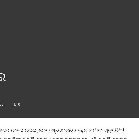
ର
96
0
୍କ ଉପରେ ନଜର, ରେଳ ଷ୍ଟେସନରେ ହେବ ଥର୍ମାଲ ସ୍କ୍ରିନିଂ !