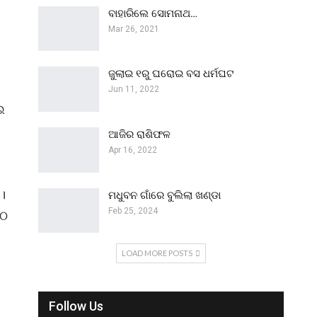
ବାହାରିଲେ ସୋମନାଥ…
Mar 26, 2021
ଜୁଲାଇ ୧ରୁ ଘରୋଇ ବସ ଧର୍ମଘଟ
Jun 11, 2022
ଇ
ଆଜିର ରାଶିଫଳ
Apr 16, 2022
।
ମଧୁବନ ଗାଁରେ ବୁଲିଲା ଖଣ୍ଡା
Feb 25, 2024
ାଠ
LOAD MORE POSTS
Follow Us