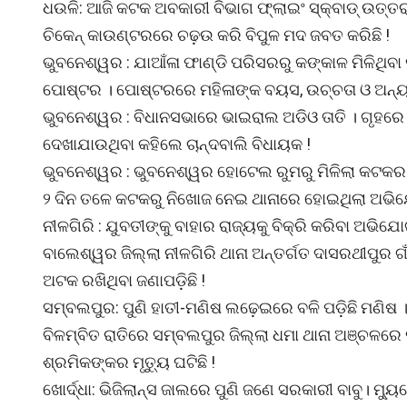
ଧଉଳି: ଆଜି କଟକ ଅବକାରୀ ବିଭାଗ ଫ୍ଲାଇଂ ସ୍କ୍ବାଡ୍ ଉତ୍ତର
ଚିକେନ୍ କାଉଣ୍ଟରରେ ଚଢ଼ଉ କରି ବିପୁଳ ମଦ ଜବତ କରିଛି !
ଭୁବନେଶ୍ୱର : ଯାଆଁଳା ଫାଣ୍ଡି ପରିସରରୁ କଙ୍କାଳ ମିଳିଥିବା
ପୋଷ୍ଟର । ପୋଷ୍ଟରରେ ମହିଳାଙ୍କ ବୟସ, ଉଚ୍ଚତା ଓ ଅନ୍ୟ
ଭୁବନେଶ୍ୱର : ବିଧାନସଭାରେ ଭାଇରାଲ ଅଡିଓ ତାତି । ଗୃହରେ ମୁ
ଦେଖାଯାଉଥିବା କହିଲେ ଚାନ୍ଦବାଲି ବିଧାୟକ !
ଭୁବନେଶ୍ୱର : ଭୁବନେଶ୍ୱର ହୋଟେଲ ରୁମରୁ ମିଳିଲା କଟକର
୨ ଦିନ ତଳେ କଟକରୁ ନିଖୋଜ ନେଇ ଥାନାରେ ହୋଇଥିଲା ଅଭି
ନୀଳଗିରି : ଯୁବତୀଙ୍କୁ ବାହାର ରାଜ୍ୟକୁ ବିକ୍ରି କରିବା ଅଭିଯ
ବାଲେଶ୍ୱର ଜିଲ୍ଲା ନୀଳଗିରି ଥାନା ଅନ୍ତର୍ଗତ ଦାସରଥୀପୁର ଗାଁ
ଅଟକ ରଖିଥିବା ଜଣାପଡ଼ିଛି !
ସମ୍ବଲପୁର: ପୁଣି ହାତୀ-ମଣିଷ ଲଢ଼େଇରେ ବଳି ପଡ଼ିଛି ମଣି
ବିଳମ୍ବିତ ରାତିରେ ସମ୍ବଲପୁର ଜିଲ୍ଲା ଧମା ଥାନା ଅଞ୍ଚଳରେ
ଶ୍ରମିକଙ୍କର ମୃତ୍ୟୁ ଘଟିଛି !
ଖୋର୍ଦ୍ଧା: ଭିଜିଲାନ୍ସ ଜାଲରେ ପୁଣି ଜଣେ ସରକାରୀ ବାବୁ। ମ୍ୟ