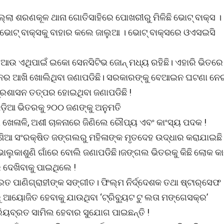
ଲ୍ଲା ଶରଣକୂଳ ଥାନା ଗୋତିସାହିରେ ପୋଖରୀରୁ ମିଳିଛି ଭୋଟ୍ ବାକ୍ସ ।
ି ଭୋଟ୍ ବାକ୍ସକୁ ବାହାର କଲେ ଜାଲୁଆ । ଭୋଟ୍ ବାକ୍ସରେ ଓଏସଇସି
। ଆଉ ଏଥିପାଇଁ ଇକୋ ସେନସିଟିଭ ଜୋନ୍ ମଧ୍ୟ ରହିଛି। ଏହାରି ଭିତରେ
ସନର ଆଖି ଖୋଲିଥିବା ଜଣାପଡିଛି। ସରକାରଙ୍କୁ ବେଆଇନ ଘଟଣା ନେ
 ପ୍ରଶାସନ ତତ୍ପର ହୋଇଥିବା ଜଣାପଡିଛି !
଼ିଆ ଭିତରକୁ ୨୦୦ ଜଣଙ୍କୁ ଅନୁମତି
 ଖେଳାଳି, ଅଶୀ ଚାଳନାରେ ଜିଣିଲେ ରୌପ୍ୟ ଏବଂ କାଂସ୍ୟ ପଦକ !
ୋଶିଆ ସଂରକ୍ଷିତ ଜଙ୍ଗଲରୁ ମହିଳାଙ୍କ ମୃତଦେହ ଉଦ୍ଧାର କରାଯାଇଛି 
 ଭାଲୁକାଶୁଣି ଗାଁରେ ବୋଲି ଜଣାପଡିଛି।ଜଙ୍ଗଲ ଭିତରକୁ କିଛି ଲୋକ କ
 ଦେଖିବାକୁ ପାଇଥିଲେ !
୍ରତ ପାଣିଗ୍ରାହୀଙ୍କ ସଙ୍ଗୀତ। ଫିଲ୍ମ ନିର୍ଦ୍ଦେଶକ ତଥା ଷ୍ଟାର୍‌ସେଫ
 ଆୟୋଜିତ ହେବାକୁ ଯାଉଥିବା ‘ଟ୍ରିବ୍ୟୁଟ ଟୁ ଲତା ମଙ୍ଗେସକ୍‌ର’
ପ୍ରିୟବ୍ରତ ସାମିଲ ହେବାର ସୁଯୋଗ ପାଇଛନ୍ତି !