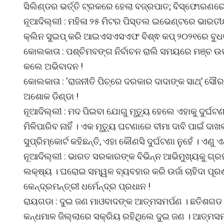
ସିଲିଣ୍ଡର ଭର୍ତ୍ତି ଟ୍ରକରେ ହେଲା ବଜ୍ରପାତ; ବିସ୍ଫୋରଣରେ
ନୂଆଦିଲ୍ଲୀ : ମହିଳା ୨୫ ମିଟର ପିସ୍ତଲ ଇଭେଣ୍ଟରେ ଭାରତୀୟ
କ୍ଲିନ ସୁଇପ୍ କରି ଆଇଏସଏସଏଫ ବିଶ୍ଵ କପ୍ ୨୦୨୧ରେ ବୁଧବାର
କୋଲକାତା : ପଶ୍ଚିମବଙ୍ଗ ନିର୍ବାଚନ ରାଲି ସମୟରେ ମଞ୍ଚ ଉପ
କଲେ ଅଭିବାଦନ !
କୋଲକାତା : ‘ରାଜନୀତି ପିଚ୍‌ରେ ଦରକାର ଦାଦାଙ୍କ ସାଥ୍’ ସୌର
ଅଶୋକ ଡିଣ୍ଡା !
ନୂଆଦିଲ୍ଲୀ : ମଦ ପିଇବା ଯୋଗୁ ମୃତ୍ୟୁ ହେଲେ ଏହାକୁ ଦୁର୍ଘଟଣା
ମିଳିପାରିବ ନାହିଁ । ଏକ ମୃତ୍ୟୁ ଘଟଣାରେ ବୀମା ଦାବି ପାଇଁ ଦା
ସୁପ୍ରିମ୍‌କୋର୍ଟ କହିଛନ୍ତି, ଏହା କୌଣସି ଦୁର୍ଘଟଣା ନୁହେଁ । ଏଣୁ
ନୂଆଦିଲ୍ଲୀ : ଭାରତ ସରକାରଙ୍କ ବିଭିନ୍ନ ଆଭିମୁଖ୍ୟକୁ ଗ୍ର
ଲକ୍ଷ୍ୟ । ଘରୋଇ ସମ୍ୱଳ ବ୍ୟବହାର କରି ଉର୍ଜା ଚାହିଦା ପୂରଣ
କେନ୍ଦ୍ରମନ୍ତ୍ରୀ ଧର୍ମେନ୍ଦ୍ର ପ୍ରଧାନ !
ରାୟଗଡା : ଦୁଇ ଜଣ ମାଓବାଦଙ୍କ ଆତ୍ମସମର୍ପଣ । ଛତିଶଗଡ କ୍
କନ୍ଧମାଳ ଜିଲ୍ଲାରେ ସକ୍ରିୟ ରହିଥିଲେ ଦୁଇ ଜଣ । ଆତ୍ମସମ