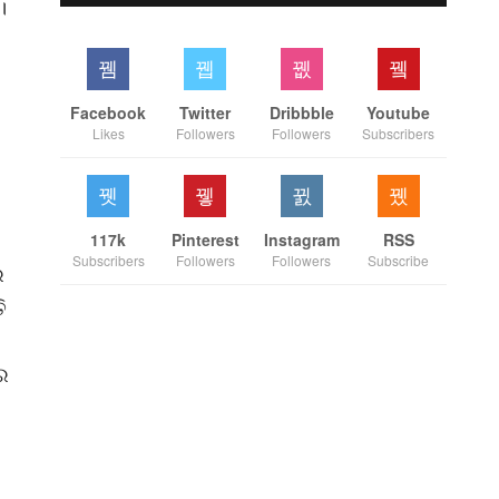
।
Facebook
Twitter
Dribbble
Youtube
Likes
Followers
Followers
Subscribers
117k
Pinterest
Instagram
RSS
Subscribers
Followers
Followers
Subscribe
ର
ି
ର