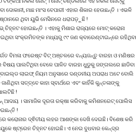
ଟଙ୍କିଆ ନକଲି ନୋଟ୍ । ନୋଟ୍ ବଣ୍ଡଲରେ ଏହି ନକଲି ନୋଟ୍‌କୁ
ରିବା ଦୋକାନୀ, ମାଛ ମାଂସ ବେପାରୀ ଏହାର ଶିକାର ହେଉଛନ୍ତି । ଏଭଳି
୍ଠାନରେ ଥିବା ୟୁଭି ମେସିନରେ ଧରାପଡ଼ୁଛି !
୍ ଚିହ୍ନଟ ହୋଇଛନ୍ତି । ଏହାକୁ ମିଶାଇ ରାଜ୍ୟରେ ମୋଟ୍ କରୋନା
ଇଥିବା ସଂକ୍ରମିତଙ୍କ ମଧ୍ୟରୁ ୯୯ ଜଣ କ୍ବାରେଣ୍ଟାଇନ୍‌ରେ ରହିଥିବ
ଗତ ବିମଳା ଫରେଷ୍ଟ ବିଟ୍ ଅଞ୍ଚଳରେ ବନ୍ୟଜନ୍ତୁ ବାରହା ଓ ମଣିଷର
ାର ବିଷୟ ପାଲଟିଥିବା ବେଳେ ପାଳିତ ବାରହା ଧୁଡୁକୁ ଜଙ୍ଗଲରେ ଛାଡିବା
 ଓ୍ବାଇଲ୍ଡ ଲାଇଫ୍ ନିୟମ ଅନୁସାରେ ଦଣ୍ଡନୀୟ ଅପରାଧ ଅଟେ ବୋଲି
ଥିବା ସତ୍ତ୍ବେ କାହା ସ୍ବାର୍ଥରେ ଏବଂ କାହିଁକି କୁନ୍ତଳାଙ୍କୁ
ଲଟିଛି !
ଇନ୍ ଆଦାୟ । ସାମାଜିକ ଦୂରତା ରକ୍ଷା କରିବାକୁ କମିଶନରେଟ୍ ପୋଲିସ
ଇଛନ୍ତି !
ଶରେ କରୋନାର ଦ୍ଵିତୀୟ ଲହର ଆଶଙ୍କା ଦେଖି ଦେଇଛି। ବିଶେଷ କରି
 ୟୁକେ ଷ୍ଟ୍ରେନ ଚିହ୍ନଟ ହୋଇଛି। ଏ ନେଇ ବୁଧବାର କେନ୍ଦ୍ର