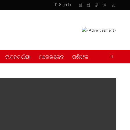
Sign In
ଜୀବନଚର୍ଯ୍ୟା
ମନୋରଞ୍ଜନ
ରାଶିଫଳ