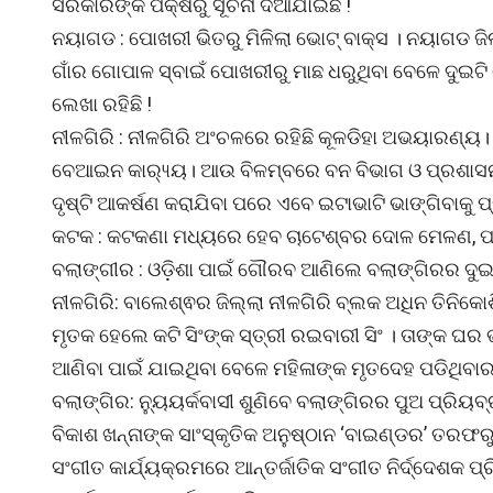
ସରକାରଙ୍କ ପକ୍ଷରୁ ସୂଚନା ଦିଆଯାଇଛି !
ନୟାଗଡ : ପୋଖରୀ ଭିତରୁ ମିଳିଲା ଭୋଟ୍ ବାକ୍ସ । ନୟାଗଡ ଜି
ଗାଁର ଗୋପାଳ ସ୍ବାଇଁ ପୋଖରୀରୁ ମାଛ ଧରୁଥିବା ବେଳେ ଦୁଇଟ
ଲେଖା ରହିଛି !
ନୀଳଗିରି : ନୀଳଗିରି ଅଂଚଳରେ ରହିଛି କୂଳଡିହା ଅଭୟାରଣ୍ୟ
ବେଆଇନ କାର‌୍ୟ୍ୟ। ଆଉ ବିଳମ୍ବରେ ବନ ବିଭାଗ ଓ ପ୍ରଶା
ଦୃଷ୍ଟି ଆକର୍ଷଣ କରାଯିବା ପରେ ଏବେ ଇଟାଭାଟି ଭାଙ୍ଗିବାକୁ
କଟକ : କଟକଣା ମଧ୍ୟରେ ହେବ ଚାଟେଶ୍ବର ଦୋଳ ମେଳଣ, ପଡ
ବଲାଙ୍ଗୀର : ଓଡ଼ିଶା ପାଇଁ ଗୌରବ ଆଣିଲେ ବଲାଙ୍ଗିରର ଦୁଇ
ନୀଳଗିରି: ବାଲେଶ୍ଵର ଜିଲ୍ଲା ନୀଳଗିରି ବ୍ଲକ ଅଧିନ ତିନିକ
ମୃତକ ହେଲେ କଟି ସିଂଙ୍କ ସ୍ତ୍ରୀ ରଇବାରୀ ସିଂ । ତାଙ୍କ ଘର
ଆଣିବା ପାଇଁ ଯାଇଥିବା ବେଳେ ମହିଳାଙ୍କ ମୃତଦେହ ପଡିଥିବାର
ବଲାଙ୍ଗିର: ନ୍ୟୁୟର୍କବାସୀ ଶୁଣିବେ ବଲାଙ୍ଗିରର ପୁଅ ପ୍ରିୟବ
ବିକାଶ ଖନ୍ନାଙ୍କ ସାଂସ୍କୃତିକ ଅନୁଷ୍ଠାନ ‘ବାଇଣ୍ଡର’ ତରଫରୁ
ସଂଗୀତ କାର୍ଯ୍ୟକ୍ରମରେ ଆନ୍ତର୍ଜାତିକ ସଂଗୀତ ନିର୍ଦ୍ଦେଶକ 