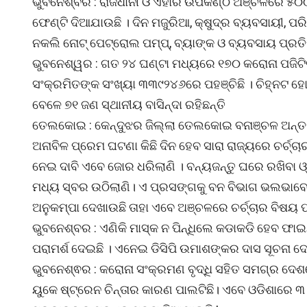
ଭୁବନେଶ୍ବର : ରାଜଧାନୀ ଓ ଏହାର ଉପକଣ୍ଠ ଅଞ୍ଚଳରେ ୫୦୦ 
ଫେଣ୍ଟି ଦିଆଯାଉଛି । ଦିନ ମଜୁରିଆ, କ୍ଷୁଦ୍ର ବ୍ୟବସାୟୀ, ପ
ନକଲି ନୋଟ୍ ପେଟ୍ରୋଲ ପମ୍ପ୍, ବ୍ୟାଙ୍କ ଓ ବ୍ୟବସାୟ ପ୍ରତିଷ
ଭୁବନେଶ୍ୱର : ଗତ ୨୪ ଘଣ୍ଟା ମଧ୍ୟରେ ୧୭୦ କରୋନା ପଜିଟିଭ
ସଂକ୍ରମିତଙ୍କ ସଂଖ୍ୟା ୩୩୯୨୪୬ରେ ପହଞ୍ଚିଛି । ଚିହ୍ନଟ ହୋ
ବେଳେ ୭୧ ଜଣ ସ୍ଥାନୀୟ ବାସିନ୍ଦା ରହିଛନ୍ତି
ତେଲକୋଇ : କେନ୍ଦୁଝର ଜିଲ୍ଲା ତେଲକୋଇ ବନାଞ୍ଚଳ ଅନ୍ତର୍
ଅନାବିଳ ପ୍ରେମ ଘଟଣା କିଛି ଦିନ ହେବ ସାରା ରାଜ୍ୟରେ ଚର୍ଚ୍ଚ
ନେଇ ଦାବି ଏବେ ଜୋର ଧରିଲାଣି । ବନ୍ୟଜନ୍ତୁ ଘରେ ରଖିବା
ମଧ୍ୟ ସ୍ବର ଉଠିଲାଣି। ଏ ପ୍ରସଙ୍ଗକୁ ବନ ବିଭାଗ ଭଲଭାବେ ଜାଣି
ଅନୁକମ୍ପା ଦେଖାଉଛି ତାହା ଏବେ ଅଞ୍ଚଳରେ ଚର୍ଚ୍ଚାର ବିଷୟ ପା
ଭୁବନେଶ୍ବର : ଏଣିକି ମାସ୍କ ନ ପିନ୍ଧିଲେ କଡାକଡି ହେବ ଫା
ପରାମର୍ଶ ଦେଇଛି । ଏନେଇ ଡିସିପି ଉମାଶଙ୍କର ଦାସ ସୂଚନା ଦେ
ଭୁବନେଶ୍ଵର : କରୋନା ସଂକ୍ରମଣ ବୃଦ୍ଧି ସହିତ ସମଗ୍ର ଦେ
ୟୁକେ ଷ୍ଟ୍ରେନ ଚିନ୍ତାର କାରଣ ପାଲଟିଛି। ଏବେ ଓଡିଶାରେ ୩