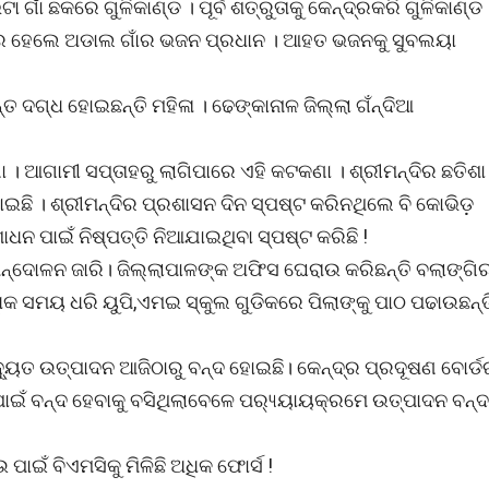
ଟା ଗାଁ ଛକରେ ଗୁଳିକାଣ୍ଡ । ପୂର୍ବ ଶତ୍ରୁତାକୁ କେନ୍ଦ୍ରକରି ଗୁଳିକାଣ୍ଡ 
ଭର ହେଲେ ଅଡାଲ ଗାଁର ଭଜନ ପ୍ରଧାନ । ଆହତ ଭଜନକୁ ସୁବଲୟା
 ଦଗ୍ଧ ହୋଇଛନ୍ତି ମହିଳା । ଢେଙ୍କାନାଳ ଜିଲ୍ଲା ଗଁନ୍ଦିଆ
ା । ଆଗାମୀ ସପ୍ତାହରୁ ଲାଗିପାରେ ଏହି କଟକଣା । ଶ୍ରୀମନ୍ଦିର ଛତିଶା
ି । ଶ୍ରୀମନ୍ଦିର ପ୍ରଶାସନ ଦିନ ସ୍ପଷ୍ଟ କରିନଥିଲେ ବି କୋଭିଡ଼
ୋଧନ ପାଇଁ ନିଷ୍ପତ୍ତି ନିଆଯାଇଥିବା ସ୍ପଷ୍ଟ କରିଛି !
କ ଆନ୍ଦୋଳନ ଜାରି। ଜିଲ୍ଲାପାଳଙ୍କ ଅଫିସ ଘେରାଉ କରିଛନ୍ତି ବଲାଙ୍ଗି
 ଅଧିକ ସମୟ ଧରି ୟୁପି,ଏମଇ ସ୍କୁଲ ଗୁଡିକରେ ପିଲାଙ୍କୁ ପାଠ ପଢାଉଛନ୍ତ
୍ୟୁତ ଉତ୍ପାଦନ ଆଜିଠାରୁ ବନ୍ଦ ହୋଇଛି। କେନ୍ଦ୍ର ପ୍ରଦୂଷଣ ବୋର୍ଡ
ନ ପାଇଁ ବନ୍ଦ ହେବାକୁ ବସିଥିଲାବେଳେ ପର‌୍ୟ୍ୟାୟକ୍ରମେ ଉତ୍ପାଦନ ବନ୍ଦ
ାଇଁ ବିଏମସିକୁ ମିଳିଛି ଅଧିକ ଫୋର୍ସ !