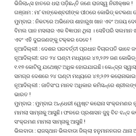
ଭିଜିଲାନ୍ସ ହାତରେ ଧରା ପଡ଼ିଛନ୍ତି ଜଣେ ରାଜସ୍ୱ ନିରୀକ୍ଷକ !
ଗଞ୍ଜାମ : ମା’ ବାଙ୍କେଶ୍ବରୀଙ୍କ ପୀଠରେ କୋଭିଡ୍ କଟକଣା 
ମୁମ୍ବାଇ : ନିକଟରେ ଅଭିନେତା ଶାହାରୁଖ ଖାନ ଏବଂ ଅଜୟ ଦ
ବିମଲ ପାନ ମସଲାର ଏକ ବିଜ୍ଞାପନ ଥିଲା । ସେହିପରି ସଲମାନ 
ଏବଂ ଏହି ଦୁଇଜଣଙ୍କୁ ଟକ୍କର ଦେବେ !
ନୂଆଦିଲ୍ଲୀ : ଦେଶର ପରବର୍ତ୍ତୀ ପ୍ରଧାନ ବିଚାରପତି ଭାବେ ଜଷ
ନୂଆଦିଲ୍ଲୀ: ଗତ ୨୪ ଘଣ୍ଟା ମଧ୍ୟରେ ୪୭,୨୬୨ ଜଣ କୋଭିଡ୍‌
୧.୧୭ କୋଟିରୁ ଯଥେଷ୍ଟ ଅଧିକ ହୋଇଯାଇଛି। କେନ୍ଦ୍ର ସ୍ୱାସ୍ଥ
ସମଗ୍ର ଦେଶରେ ୨୪ ଘଣ୍ଟା ମଧ୍ୟରେ ୪୭,୨୬୨ କରୋନାଭାଇରସ୍
ନୂଆଦିଲ୍ଲୀ : ଜାତିସଂଘ ମାନବ ଅଧିକାର କମିସନ୍‌ରେ ଶ୍ରୀଲଙ୍
ଭାରତ !
ମୁମ୍ବାଇ : ମୁମ୍ବାଇ ଅନ୍ଧେରୀ ୱେଷ୍ଟ କରୋନା ସଂକ୍ରମଣର 
ମାମଲା ସାମ୍ନାକୁ ଆସୁଛି। ଫଳରେ ପ୍ରଶାସନ ଜୁହୁ ବିଚ ବନ୍ଦ କ
ସଂକ୍ରମଣ ମାମଲା ସାମ୍ନାକୁ ଆସୁଛି !
ଭିଲବାଡା : ରାଜସ୍ଥାନ ଭିଲବାଡା ଜିଲ୍ଲା ହନୁମାନନଗର ଥାନା