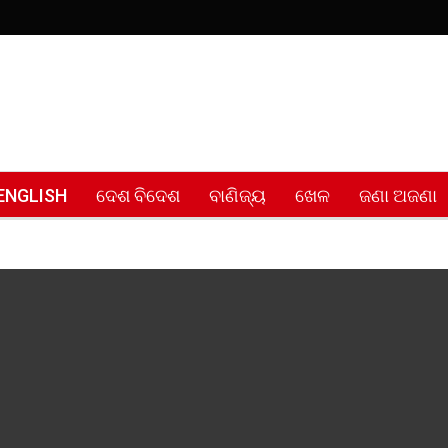
ENGLISH
ଦେଶ ବିଦେଶ
ବାଣିଜ୍ୟ
ଖେଳ
ଜଣା ଅଜଣା