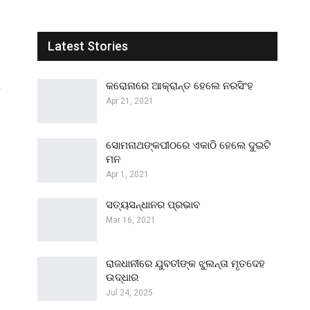
Latest Stories
ା
କରୋନାରେ ଆକ୍ରାନ୍ତ ହେଲେ ନରସିଂହ
Apr 21, 2021
ସୋମନାଥଙ୍କପୀଠରେ ଏକାଠି ହେଲେ ଦୁଇଟି
ମନ
Apr 1, 2021
ସତ୍ୟସନ୍ଧାନର ପ୍ରଭାବ
Mar 16, 2021
ରାଜଧାନୀରେ ଯୁବତୀଙ୍କ ଝୁଲନ୍ତା ମୃତଦେହ
ଉଦ୍ଧାର
Jul 24, 2025