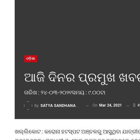
ଓଡ଼ିଶା
ଆଜି ଦିନର ପ୍ରମୁଖ ଖବ
ତାରିଖ : ୨୪-୦୩-୨୦୨୧ସମୟ : ୯.୦୦ଟା
On
Mar 24, 2021
4
By
SATYA SANDHANA DESK
ଖଲ୍ଲିକୋଟ : କରୋନା ହଟସ୍ପଟ ଅଞ୍ଚଳରୁ ଆସୁଥିବା ଯାତ୍ରୀଙ