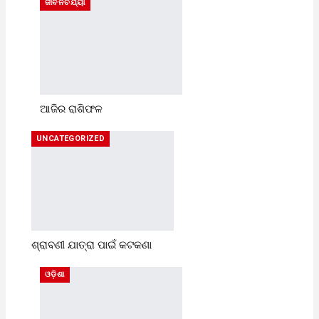
ଜୀବନଚର୍ଯ୍ୟା
ଆଜିର ରାଶିଫଳ
UNCATEGORIZED
ଶ୍ରାବଣୀ ଯାତ୍ରା ପାଇଁ କଟକଣା
ଓଡ଼ିଶା