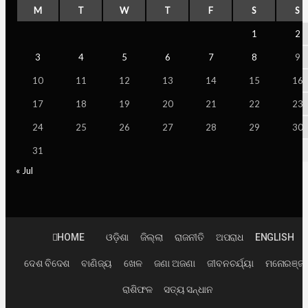
M
T
W
T
F
S
S
1
2
3
4
5
6
7
8
9
10
11
12
13
14
15
16
17
18
19
20
21
22
23
24
25
26
27
28
29
30
31
« Jul
HOME
ଓଡ଼ିଶା
ଜିଲ୍ଲା
ରାଜନୀତି
ଅପରାଧ
ENGLISH
ଦେଶ ବିଦେଶ
ବାଣିଜ୍ୟ
ଖେଳ
ଜଣା ଅଜଣା
ଜୀବନଚର୍ଯ୍ୟା
ମନୋରଞ୍ଜ
ରାଶିଫଳ
ସତ୍ୟ ସନ୍ଧାନ