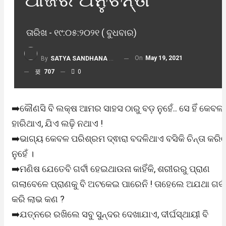
ତାରିଖ - ୧୯:୦୫:୨୦୨୧ ( ବୁଧବାର)
On
May 19, 2021
By
SATYA SANDHANA DESK
707
0
➡️କୌଣସି ବି ଲକ୍ଷ ଆମର ସାହସ ଠାରୁ ବଡ଼ ନୁହେଁ.. ସେ ହିଁ କେବଳ
ହାରିଥାଏ, ଯିଏ ଲଢ଼ି ନଥାଏ !
➡️ଭାଗ୍ୟ କେବଳ ପରିଶ୍ରମ ଦ୍ଵାରା ବଦଳିଥାଏ ବସିକି ଚିନ୍ତା କରି
ନୁହେଁ ।
➡️ମଣିଷ ଯେତେବି ଗର୍ବୀ ହେଇଥାଉନା କାହିଁକି, ଶରୀରରୁ ପ୍ରାଣ
ଗଲାବେଳେ ପ୍ରାଣକୁ ବି ଅଟକେଇ ପାରେନି ! ତାହେଲେ ଅଯଥା ଗର୍ବ
କରି ଲାଭ କଣ ?
➡️ଯତ୍ନରେ ରଖିଲେ ସବୁ ସୁନ୍ଦର ଦେଖାଯାଏ, ଦୀର୍ଘସ୍ଥାୟୀ ବି