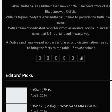
SatyaSandhana is a Odisha based news portal. The head office of is in
Bhubaneswar, Odisha.
With its tagline, “Satyara Anusandhana” ,it aims to provide the truth in ev
news.
With a team of dedicated reporters from all around Odisha. It unveils t
news that is important and impacts you.
At SatyaSandhana, we put up truly unbiased and discrimination free cont
to bring the facts to the table. –SatyaSandhana
Editors' Picks
ଆଜିର ରାଶିଫଳ
Aug 8, 2026
ଆଇନ ମନ୍ତ୍ରୀଙ୍କ ବାସଭବନରେ ନାଗ ଓ ଢମଣା
Aug 7, 2026