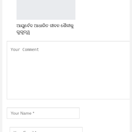
ଆୟୁର୍ବେଦ ଆଧାରିତ ଜୀବନ ଶୈଳୀକୁ
ଗୁରୁତ୍ୱ