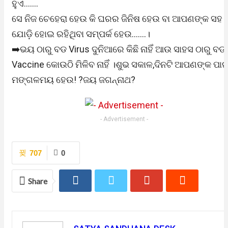
ହୁଏ…….
ସେ ନିଜ ଚେହେରା ହେଉ କି ଘରର ଜିନିଷ ହେଉ ବା ଆପଣଙ୍କ ସହ
ଯୋଡି଼ ହୋଇ ରହିଥିବା ସମ୍ପର୍କ ହେଉ…….।
➡️ଭୟ ଠାରୁ ବଡ Virus ଦୁନିଆରେ କିଛି ନାହିଁ ଆଉ ସାହସ ଠାରୁ ବଡ
Vaccine କୋଉଠି ମିଳିବ ନାହିଁ ।ଶୁଭ ସକାଳ,ଦିନଟି ଆପଣଙ୍କ ପାଇ
ମଙ୍ଗଳମୟ ହେଉ! ?ଜୟ ଜଗନ୍ନାଥ?
- Advertisement -
707
0
Share