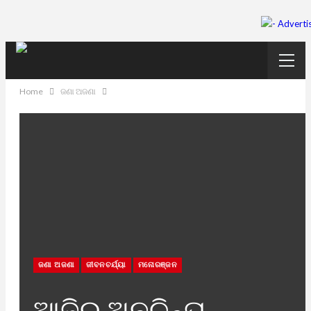
Home
ଜଣା ଅଜଣା
ଜଣା ଅଜଣା
ଜୀବନଚର୍ଯ୍ୟା
ମନୋରଞ୍ଜନ
ଆଜିର ଅନୁଚିନ୍ତା