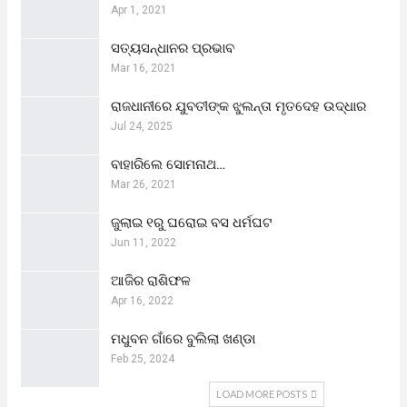
Apr 1, 2021
ସତ୍ୟସନ୍ଧାନର ପ୍ରଭାବ
Mar 16, 2021
ରାଜଧାନୀରେ ଯୁବତୀଙ୍କ ଝୁଲନ୍ତା ମୃତଦେହ ଉଦ୍ଧାର
Jul 24, 2025
ବାହାରିଲେ ସୋମନାଥ…
Mar 26, 2021
ଜୁଲାଇ ୧ରୁ ଘରୋଇ ବସ ଧର୍ମଘଟ
Jun 11, 2022
ଆଜିର ରାଶିଫଳ
Apr 16, 2022
ମଧୁବନ ଗାଁରେ ବୁଲିଲା ଖଣ୍ଡା
Feb 25, 2024
LOAD MORE POSTS