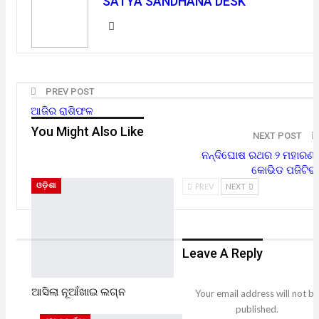
SATYA SANDHANA DESK
PREV POST
ଆଜିର ରାଶିଫଳ
You Might Also Like
NEXT POST
ନନ୍ଦିଘୋଷ ରଥର ୨ ମହାରଣା
କୋଭିଡ ପଜିଟିଭ
ଓଡ଼ିଶା
PREV
NEXT
Leave A Reply
ଆସିଲା ନୂଆଁଖାଇ ଲଗ୍ନ
Your email address will not be
published.