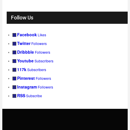
Follow Us
Facebook
Likes
Twitter
Followers
Dribbble
Followers
Youtube
Subscribers
117k
Subscribers
Pinterest
Followers
Instagram
Followers
RSS
Subscribe