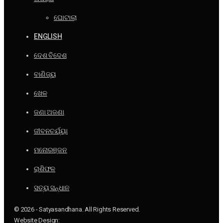
ଘୋଟାଲା
ENGLISH
ଦେଶ ବିଦେଶ
ବାଣିଜ୍ୟ
ଖେଳ
ଜଣା ଅଜଣା
ଜୀବନଚର୍ଯ୍ୟା
ମନୋରଞ୍ଜନ
ରାଶିଫଳ
ସତ୍ୟ ସନ୍ଧାନ
© 2026 - Satyasandhana. All Rights Reserved.
Website Design: