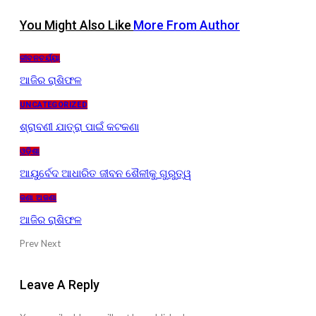
You Might Also Like
More From Author
ଜୀବନଚର୍ଯ୍ୟା
ଆଜିର ରାଶିଫଳ
UNCATEGORIZED
ଶ୍ରାବଣୀ ଯାତ୍ରା ପାଇଁ କଟକଣା
ଓଡ଼ିଶା
ଆୟୁର୍ବେଦ ଆଧାରିତ ଜୀବନ ଶୈଳୀକୁ ଗୁରୁତ୍ୱ
ଜଣା ଅଜଣା
ଆଜିର ରାଶିଫଳ
Prev
Next
Leave A Reply