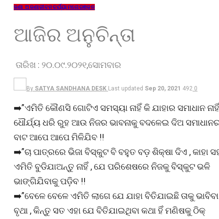
ଜଣା ଅଜଣା
ଜୀବନଚର୍ଯ୍ୟା
ମନୋରଞ୍ଜନ
ଆଜିର ଅନୁଚିନ୍ତା
ତାରିଖ : ୨୦.୦୯.୨୦୨୧,ସୋମବାର
By
SATYA SANDHANA DESK
Last updated
Sep 20, 2021
492
0
➡️”ଏମିତି କୌଣସି ଗୋଟିଏ ସମସ୍ୟା ନାହିଁ କି ଯାହାର ସମାଧାନ ନାହିଁ
ଧୌର୍ଯ୍ୟ ଧରି ରୁହ ଆଉ ନିଜର ଭାବନାକୁ ବଦଳେଇ ଦିଅ ସମାଧାନ
ବାଟ ଆପେ ଆପେ ମିଳିଯିବ !!
➡️”ଚା ପାତ୍ରରେ ଭିଜା ବିସ୍କୁଟ ବି ବହୁତ ବଡ଼ ଶିକ୍ଷା ଦିଏ , କାହା ସ
ଏମିତି ବୁଡିଯାଅନ୍ତୁ ନାହିଁ , ଯେ ପରିଶେଷରେ ନିଜକୁ ବିସ୍କୁଟ ଭଳି
ଭାଙ୍ଗିଯିବାକୁ ପଡ଼ିବ !!
➡️”ବେଳେ ବେଳେ ଏମିତି ଲାଗେ ଯେ ଯାହା ବିତିଯାଇଛି ତାକୁ ଭାବିବା
ବୃଥା , କିନ୍ତୁ ସତ ଏହା ଯେ ବିତିଯାଇଥିବା କଥା ହିଁ ମଣିଷକୁ ଠିକ୍