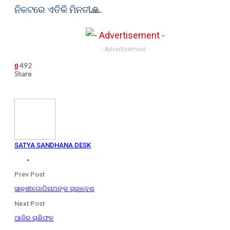
ନିକଟରେ ଏତିକି ମିନତୀ
🙏.
- Advertisement -
492
0
Share
SATYA SANDHANA DESK
Prev Post
ସାକ୍ଷୀଗୋପିନାଥଙ୍କ ରାଜାବେଶ
Next Post
ଆଜିର ରାଶିଫଳ