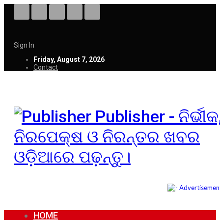
Sign In
Friday, August 7, 2026
Contact
Publisher - ନିର୍ଭୀକ
ନିରପେକ୍ଷ ଓ ନିରନ୍ତର ଖବର
ଓଡ଼ିଆରେ ପଢ଼ନ୍ତୁ।
HOME