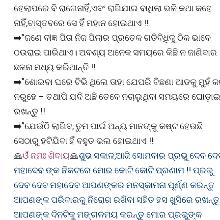
ହେଲାପରେ ବି ରାଗେନାହିଁ,ଏବଂ ରାଗିଯାଇ ବାଧିଲା ଭଳି କଥା କହେ
ନାହିଁ,ବାସ୍ତବରେ ସେ ହିଁ ମହାନ ହୋଇଥାଏ !!
➡️”ଜଣେ ବୀଜ୍ଞ ପିତା ନିଜ ପିଲାର ପ୍ରତେକ ଗତିବିଧିକୁ ଠିକ ଭାବେ
ଠଉରାଇ ପାରିଥାଏ। ଅବଶ୍ୟ ଅନେକ ସମୟରେ କିଛି ନ ଜାଣିବାର
ଛଳନା ମଧ୍ୟ କରିଥାନ୍ତି !!
➡️”ଶୋଇବା ଘରେ ଟିଭି ଥିଲେ ତାହା ଯେପରି ବିଛଣା ଆଡକୁ ମୁହଁ କ
ନରୁହେ – ତଥାପି ଯଦି ଅଛି ତେବେ ନଚାଲୁଥିବା ସମୟରେ ଘୋଡ଼ା
ରଖନ୍ତୁ !!
➡️”ଯେଉଁଠି ଲାଗିବ, ତୁମ ପାଇଁ ଅନ୍ୟ ମାନଙ୍କୁ କଷ୍ଟ ହେଉଛି
ସେଠାରୁ ହଟିଯିବା ହିଁ ବହୁତ ଭଲ ହୋଇଥାଏ !!
🙏
ଓଁ ନମଃ ଶିବାୟ
🙏
ଶୁଭ ସକାଳ,ଆଜି ସୋମବାର ପ୍ରଭୁ ଦେବ ଦେ
ମହାଦେବ ଙ୍କ ନିକଟରେ ମୋର କୋଟି କୋଟି ପ୍ରଣାମ !! ପ୍ରଭୁ
ଦେବ ଦେବ ମହାଦେବ ଆପଣଙ୍କର ମନସ୍କାମନା ପୂର୍ଣ୍ଣ କରନ୍ତୁ
ଆପଣଙ୍କ ପରିବାରକୁ ନିରୋଗ ରଖିବା ସହିତ ହସ ଖୁସିରେ ରଖନ୍ତୁ
ଆପଣଙ୍କ ଦିନଟିକୁ ମଙ୍ଗଳମୟ କରନ୍ତୁ ମୋର ପ୍ରଭୁଙ୍କ