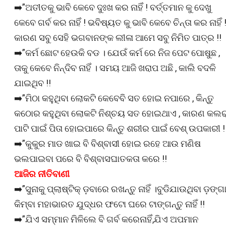
➡️”ଅତୀତକୁ ଭାବି କେବେ ଦୁଃଖ କର ନାହିଁ ! ବର୍ତ୍ତମାନ କୁ ଦେଖୁ
କେବେ ଗର୍ବ କର ନାହିଁ ! ଭବିଷ୍ୟତ କୁ ଭାବି କେବେ ଚିନ୍ତା କର ନାହିଁ 
କାରଣ ସବୁ ସେହି ଭଗବାନଙ୍କ ଲୀଳା ଆମେ ସବୁ ନିମିତ ପାତ୍ର !!
➡️”କର୍ମ ଛୋଟ ହେଉକି ବଡ । ଯେଉଁ କର୍ମ ରେ ନିଜ ପେଟ ପୋଷୁଛ ,
ତାକୁ କେବେ ନିନ୍ଦିବ ନାହିଁ । ସମୟ ଆଜି ଖରାପ ଅଛି , କାଲି ବଦଳି
ଯାଇଥିବ !!
➡️”ମିଠା କହୁଥିବା ଲୋକଟି କେବେବି ସତ ହୋଇ ନପାରେ , କିନ୍ତୁ
କଠୋର କହୁଥିବା ଲୋକଟି ନିଶ୍ଚୟ ସତ ହୋଇଥାଏ , କାରଣ କଲର
ପାଟି ପାଇଁ ପିତା ହୋଇପାରେ କିନ୍ତୁ ଶରୀର ପାଇଁ ବେଶ୍ ଉପକାରୀ !
➡️”କୁକୁର ମାଡ ଖାଇ ବି ବିଶ୍ବାସୀ ହୋଇ ରହେ ଆଉ ମଣିଷ
ଭଲପାଇବା ପରେ ବି ବିଶ୍ବାସଘାତକତା କରେ !!
ଆଜିର ନୀତିବାଣୀ
➡️”ସୁନାକୁ ପ୍ଲାଷ୍ଟିକ୍ ଡ଼ବାରେ ରଖନ୍ତୁ ନାହିଁ ।ବୁଡିଯାଉଥିବା ଡ଼ଙ୍ଗ
କିମ୍ବା ମହାଭାରତ ଯୁଦ୍ଧର ଫଟୋ ଘରେ ଟାଙ୍ଗନ୍ତୁ ନାହିଁ !!
➡️”ଯିଏ ସମ୍ମାନ ମିଳିଲେ ବି ଗର୍ବ କରେନାହିଁ,ଯିଏ ଅପମାନ