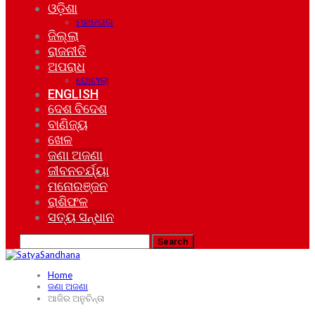
ଓଡ଼ିଶା
ମହାନଗର
ଜିଲ୍ଲା
ରାଜନୀତି
ଅପରାଧ
ଘୋଟାଲା
ENGLISH
ଦେଶ ବିଦେଶ
ବାଣିଜ୍ୟ
ଖେଳ
ଜଣା ଅଜଣା
ଜୀବନଚର୍ଯ୍ୟା
ମନୋରଞ୍ଜନ
ରାଶିଫଳ
ସତ୍ୟ ସନ୍ଧାନ
Home
ଜଣା ଅଜଣା
ଆଜିର ଅନୁଚିନ୍ତା