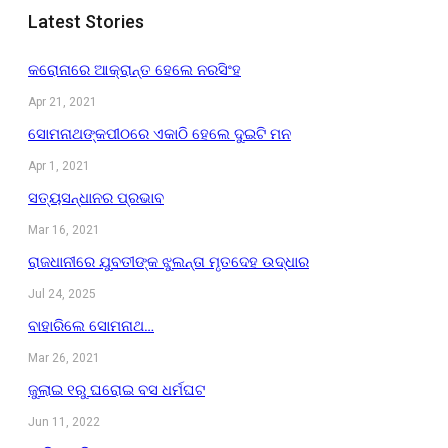
Latest Stories
କରୋନାରେ ଆକ୍ରାନ୍ତ ହେଲେ ନରସିଂହ
Apr 21, 2021
ସୋମନାଥଙ୍କପୀଠରେ ଏକାଠି ହେଲେ ଦୁଇଟି ମନ
Apr 1, 2021
ସତ୍ୟସନ୍ଧାନର ପ୍ରଭାବ
Mar 16, 2021
ରାଜଧାନୀରେ ଯୁବତୀଙ୍କ ଝୁଲନ୍ତା ମୃତଦେହ ଉଦ୍ଧାର
Jul 24, 2025
ବାହାରିଲେ ସୋମନାଥ…
Mar 26, 2021
ଜୁଲାଇ ୧ରୁ ଘରୋଇ ବସ ଧର୍ମଘଟ
Jun 11, 2022