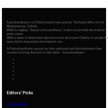
SatyaSandhana is a Odisha based news portal. The head office of is in
Bhubaneswar, Odisha.
With its tagline, “Satyara Anusandhana” ,it aims to provide the truth in
every news.
With a team of dedicated reporters from all around Odisha. It unveils th
news that is important and impacts you.
At SatyaSandhana, we put up truly unbiased and discrimination free
content to bring the facts to the table. –SatyaSandhana
Editors' Picks
ଆଜିର ରାଶିଫଳ