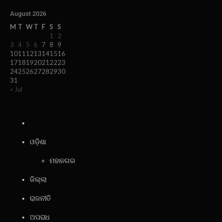
August 2026
M
T
W
T
F
S
S
1
2
3
4
5
6
7
8
9
10
11
12
13
14
15
16
17
18
19
20
21
22
23
24
25
26
27
28
29
30
31
« Jul
ଓଡ଼ିଶା
ମହାନଗର
ଜିଲ୍ଲା
ରାଜନୀତି
ଅପରାଧ