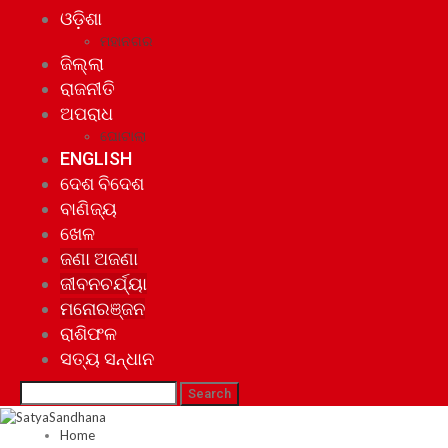
ଓଡ଼ିଶା
ମହାନଗର
ଜିଲ୍ଲା
ରାଜନୀତି
ଅପରାଧ
ଘୋଟାଲା
ENGLISH
ଦେଶ ବିଦେଶ
ବାଣିଜ୍ୟ
ଖେଳ
ଜଣା ଅଜଣା
ଜୀବନଚର୍ଯ୍ୟା
ମନୋରଞ୍ଜନ
ରାଶିଫଳ
ସତ୍ୟ ସନ୍ଧାନ
Home