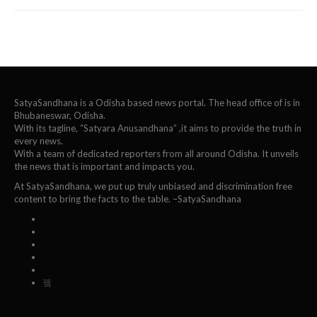
SatyaSandhana is a Odisha based news portal. The head office of is in
Bhubaneswar, Odisha.
With its tagline, “Satyara Anusandhana” ,it aims to provide the truth in
every news.
With a team of dedicated reporters from all around Odisha. It unveils
the news that is important and impacts you.
At SatyaSandhana, we put up truly unbiased and discrimination free
content to bring the facts to the table. –SatyaSandhana