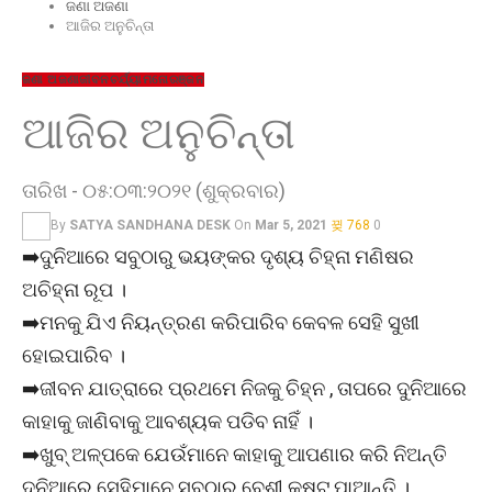
ଜଣା ଅଜଣା
ଆଜିର ଅନୁଚିନ୍ତା
ଜଣା ଅଜଣା
ଜୀବନଚର୍ଯ୍ୟା
ମନୋରଞ୍ଜନ
ଆଜିର ଅନୁଚିନ୍ତା
ତାରିଖ - ୦୫:୦୩:୨୦୨୧ (ଶୁକ୍ରବାର)
By
SATYA SANDHANA DESK
On
Mar 5, 2021
768
0
➡️ଦୁନିଆରେ ସବୁଠାରୁ ଭୟଙ୍କର ଦୃଶ୍ୟ ଚିହ୍ନା ମଣିଷର
ଅଚିହ୍ନା ରୂପ ।
➡️ମନକୁ ଯିଏ ନିୟନ୍ତ୍ରଣ କରିପାରିବ କେବଳ ସେହି ସୁଖୀ
ହୋଇପାରିବ ।
➡️ଜୀବନ ଯାତ୍ରାରେ ପ୍ରଥମେ ନିଜକୁ ଚିହ୍ନ , ତାପରେ ଦୁନିଆରେ
କାହାକୁ ଜାଣିବାକୁ ଆବଶ୍ୟକ ପଡିବ ନାହିଁ ।
➡️ଖୁବ୍ ଅଳ୍ପକେ ଯେଉଁମାନେ କାହାକୁ ଆପଣାର କରି ନିଅନ୍ତି
ଦୁନିଆରେ ସେହିମାନେ ସବୁଠାରୁ ବେଶୀ କଷ୍ଟ ପାଆନ୍ତି ।