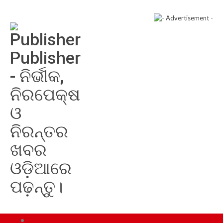
Publisher
- ନିର୍ଭୀକ,
ନିରପେକ୍ଷ
ଓ
ନିରନ୍ତର
ଖବର
ଓଡ଼ିଆରେ
ପଢ଼ନ୍ତୁ।