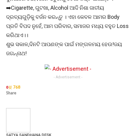
➡️Cigarette, ଗୁଟଖା, Alcohol ଆଦି ନିଶା ଜାତୀୟ
ଦ୍ରବ୍ୟଗୁଡ଼ିକୁ ବର୍ଜନ କରନ୍ତୁ । ଏହା କେବଳ ଆମର Body
ପ୍ରତି ବିପଦ ନୁହେଁ, ଆମ ପରିବାର, ସମାଜର ମଧ୍ୟ ବହୁତ Loss
କରିଥାଏ।।
ଶୁଭ ସକାଳ,ଦିନଟି ଆପଣଙ୍କ ପାଇଁ ମଙ୍ଗଳମୟ ହେଉ!ଜୟ
ଜଗନ୍ନାଥ!
- Advertisement -
768
0
Share
SATYA SANDHANA DESK