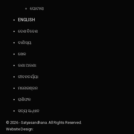
ଘୋଟାଲା
ENGLISH
ଦେଶ ବିଦେଶ
ବାଣିଜ୍ୟ
ଖେଳ
ଜଣା ଅଜଣା
ଜୀବନଚର୍ଯ୍ୟା
ମନୋରଞ୍ଜନ
ରାଶିଫଳ
ସତ୍ୟ ସନ୍ଧାନ
© 2026 - Satyasandhana. All Rights Reserved.
Website Design: