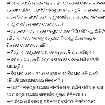
➡️ମଣିଷ ଯେଉଁମାନଙ୍କ ସହିତ ରହିବ ତା ଉପରେ ସେଇମାନଙ୍କ
ପ୍ରଭାବ ପଡିବ । ଯେମିତି ବୀଜରୁ ଫସଲର ସ୍ଥିତି କଳନା କରାଯା
ପାରେ ଠିକ୍ ସେଇପରି ଭଲ ବନ୍ଧୁ ସଂସର୍ଗରେ ଜଣେ ଭଲ ଏବଂ ଖର
ବନ୍ଧୁ ସଂସର୍ଗରେ ଖରାପ ହୋଇପାରେ !
➡️ପ୍ରତ୍ୟେକ ପ୍ରକାରର ବନ୍ଧୁତା ପଛରେ କିଛିନା କିଛି ସ୍ୱାର୍ଥ ନିହ
ରହିଥାଏ । ଏହା ଏକ କଟୁ ସତ୍ୟଯେ ବିନା ସ୍ୱାର୍ଥରେ ସନ୍ଧି ବା
ମିତ୍ରତା ହୋଇପାରେ ନାହିଁ !
➡️ମିତ୍ର ସାହାଯ୍ୟରେ ଅଶାନ୍ତ ସମୁଦ୍ର ବି ପାର କରିହୁଏ !
➡️ଦରକାରଠାରୁ ବେଶି ସମ୍ମାନ ଓ ସମୟ ଦେଲେ ମଣିଷ ବଦଳି
ଯାଆନ୍ତି ।
➡️ନିଜ ଘର ଭଲ ହେଉ ବା ଭଙ୍ଗା ହେଉ ନିଜ ଘର ଭଳି ଶାନ୍ତି
କୌଣସି ରାଜପ୍ରାସାଦରେ ମିଳେ ନାହିଁ ।
➡️ଯେଉଁ ଲୋକଙ୍କ ପାଖରେ ମାନବିକତା ବା ମଣିଷ ପଣିଆକୁ ନଥା
ସେମାନଙ୍କ ପାଖରେ ସମ୍ପର୍କର ମୂଲ୍ୟ କିଛି ନଥାଏ ।
➡️ଗାଡିରେ ଯଦି ବ୍ରେକ୍ ନାହିଁ ତେବେ ଦୁର୍ଘଟଣା ନିଶ୍ଚିତ ଆଉ