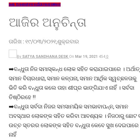
ଜଣା ଅଜଣା
ଜୀବନଚର୍ଯ୍ୟା
ମନୋରଞ୍ଜନ
ଆଜିର ଅନୁଚିନ୍ତା
ତାରିଖ : ୧୯/୦୩/୨୦୨୧,ଶୁକ୍ରବାର
By
SATYA SANDHANA DESK
On
Mar 19, 2021
454
0
➡️ବନ୍ଧୁତା ନିଜ ସମାସ୍କନ୍ଧ ଲୋକ ସହିତ କରାଯାଇପାରେ । ଅର୍ଥାତ୍
ସମାନ ବିଚାରଧାରା, ସମାନ କଳ୍ପନା, ସମାନ ଆର୍ଥିକ ସ୍ୱଚ୍ଛଳତାକୁ
ଭିତି କରି ବନ୍ଧୁତା କଲେ ତାହା ଶୀଘ୍ର ଭାଙ୍ଗିଯାଏ ନାହିଁ । ସର୍ବଦା
ତିଷ୍ଠିରହେ !!
➡️ବନ୍ଧୁତା ସର୍ବଦା ନିଜର ସମସାମୟିକ ସମଭାବାପନ୍ନ, ସମାନ
ଅବସ୍ଥାର ଲୋକଙ୍କ ସହିତ କରିବା ଆବଶ୍ୟକ । ନିଜଠାରୁ ଛୋଟ 
ଉଚ୍ଚ ସ୍ତରର ଲୋକଙ୍କ ସହିତ ବନ୍ଧୁତା କେବେ ସୁଖ ଦେଇପାରେ
ନାହିଁ