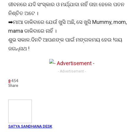
ଜୀବନରେ ଯଦି ସଂସ୍କାର ଓ ମର୍ଯ୍ଯାଦା ନାହିଁ ତାହା ହେଲେ ପତନ
ନିଶ୍ଚିତ ଅଟେ ।
➡️ମାଆ ଡାକିବାରେ ଯେଉଁ ଖୁସି ଅଛି, ସେ ଖୁସି Mummy, mom,
mama ଡାକିବାରେ ନାହିଁ ।
ଶୁଭ ସକାଳ.ଦିନଟି ଆପଣଙ୍କ ପାଇଁ ମଙ୍ଗଳମୟ ହେଉ !ଜୟ
ଜଗନ୍ନାଥ !
- Advertisement -
454
0
Share
SATYA SANDHANA DESK