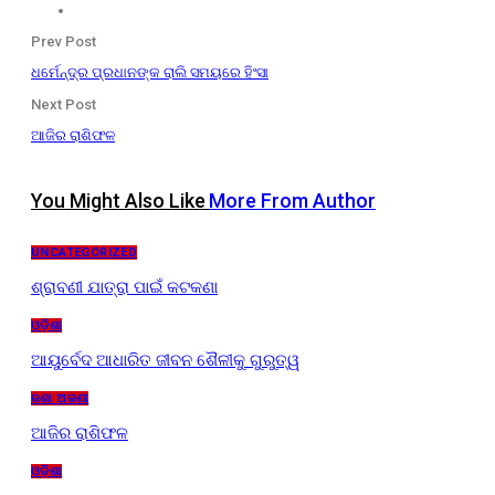
Prev Post
ଧର୍ମେନ୍ଦ୍ର ପ୍ରଧାନଙ୍କ ରାଲି ସମୟରେ ହିଂସା
Next Post
ଆଜିର ରାଶିଫଳ
You Might Also Like
More From Author
UNCATEGORIZED
ଶ୍ରାବଣୀ ଯାତ୍ରା ପାଇଁ କଟକଣା
ଓଡ଼ିଶା
ଆୟୁର୍ବେଦ ଆଧାରିତ ଜୀବନ ଶୈଳୀକୁ ଗୁରୁତ୍ୱ
ଜଣା ଅଜଣା
ଆଜିର ରାଶିଫଳ
ଓଡ଼ିଶା