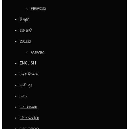
ମହାନଗର
ଜିଲ୍ଲା
ରାଜନୀତି
ଅପରାଧ
ଘୋଟାଲା
ENGLISH
ଦେଶ ବିଦେଶ
ବାଣିଜ୍ୟ
ଖେଳ
ଜଣା ଅଜଣା
ଜୀବନଚର୍ଯ୍ୟା
ମନୋରଞ୍ଜନ