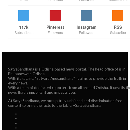
117k
Pinterest
Instagram
RSS
Subscribers
Followers
Followers
Subscribe
SatyaSandhana is a Odisha based news portal. The head office of is in
Bhubaneswar, Odisha.
With its tagline, “Satyara Anusandhana” ,it aims to provide the truth in
every news.
With a team of dedicated reporters from all around Odisha. It unveils th
news that is important and impacts you.
At SatyaSandhana, we put up truly unbiased and discrimination free
content to bring the facts to the table. –SatyaSandhana