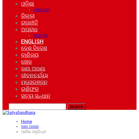
ଓଡ଼ିଶା
ମହାନଗର
ଜିଲ୍ଲା
ରାଜନୀତି
ଅପରାଧ
ଘୋଟାଲା
ENGLISH
ଦେଶ ବିଦେଶ
ବାଣିଜ୍ୟ
ଖେଳ
ଜଣା ଅଜଣା
ଜୀବନଚର୍ଯ୍ୟା
ମନୋରଞ୍ଜନ
ରାଶିଫଳ
ସତ୍ୟ ସନ୍ଧାନ
Home
ଜଣା ଅଜଣା
ଆଜିର ଅନୁଚିନ୍ତା