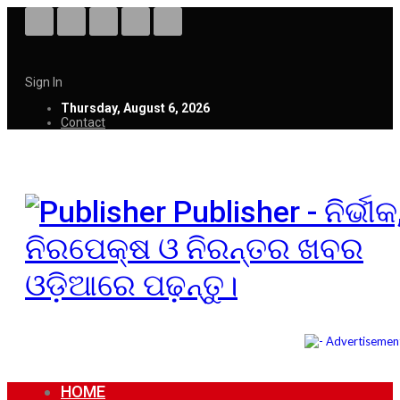
Sign In
Thursday, August 6, 2026
Contact
Publisher - ନିର୍ଭୀକ
ନିରପେକ୍ଷ ଓ ନିରନ୍ତର ଖବର
ଓଡ଼ିଆରେ ପଢ଼ନ୍ତୁ।
HOME