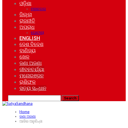
ଓଡ଼ିଶା
ମହାନଗର
ଜିଲ୍ଲା
ରାଜନୀତି
ଅପରାଧ
ଘୋଟାଲା
ENGLISH
ଦେଶ ବିଦେଶ
ବାଣିଜ୍ୟ
ଖେଳ
ଜଣା ଅଜଣା
ଜୀବନଚର୍ଯ୍ୟା
ମନୋରଞ୍ଜନ
ରାଶିଫଳ
ସତ୍ୟ ସନ୍ଧାନ
Home
ଜଣା ଅଜଣା
ଆଜିର ଅନୁଚିନ୍ତା