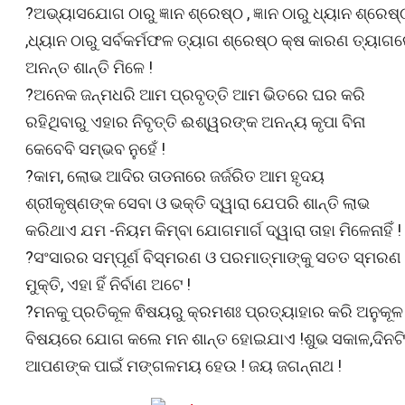
?ଅଭ୍ୟାସଯୋଗ ଠାରୁ ଜ୍ଞାନ ଶ୍ରେଷ୍ଠ , ଜ୍ଞାନ ଠାରୁ ଧ୍ୟାନ ଶ୍ରେଷ୍
,ଧ୍ୟାନ ଠାରୁ ସର୍ବକର୍ମଫଳ ତ୍ୟାଗ ଶ୍ରେଷ୍ଠ କ୍ଷ କାରଣ ତ୍ୟାଗ
ଅନନ୍ତ ଶାନ୍ତି ମିଳେ !
?ଅନେକ ଜନ୍ମଧରି ଆମ ପ୍ରବୃତ୍ତି ଆମ ଭିତରେ ଘର କରି
ରହିଥିବାରୁ ଏହାର ନିବୃତ୍ତି ଈଶ୍ୱରଙ୍କ ଅନନ୍ୟ କୃପା ବିନା
କେବେବି ସମ୍ଭବ ନୁହେଁ !
?କାମ, ଲୋଭ ଆଦିର ତାଡନାରେ ଜର୍ଜରିତ ଆମ ହୃଦୟ
ଶ୍ରୀକୃଷ୍ଣଙ୍କ ସେବା ଓ ଭକ୍ତି ଦ୍ୱାରା ଯେପରି ଶାନ୍ତି ଲାଭ
କରିଥାଏ ଯମ -ନିୟମ କିମ୍ବା ଯୋଗମାର୍ଗ ଦ୍ୱାରା ତାହା ମିଳେନାହିଁ !
?ସଂସାରର ସମ୍ପୂର୍ଣ ବିସ୍ମରଣ ଓ ପରମାତ୍ମାଙ୍କୁ ସତତ ସ୍ମରଣ ହ
ମୁକ୍ତି, ଏହା ହିଁ ନିର୍ବାଣ ଅଟେ !
?ମନକୁ ପ୍ରତିକୂଳ ଵିଷୟରୁ କ୍ରମଶଃ ପ୍ରତ୍ୟାହାର କରି ଅନୁକୂଳ
ବିଷୟରେ ଯୋଗ କଲେ ମନ ଶାନ୍ତ ହୋଇଯାଏ !ଶୁଭ ସକାଳ,ଦିନଟି
ଆପଣଙ୍କ ପାଇଁ ମଙ୍ଗଳମୟ ହେଉ ! ଜୟ ଜଗନ୍ନାଥ !