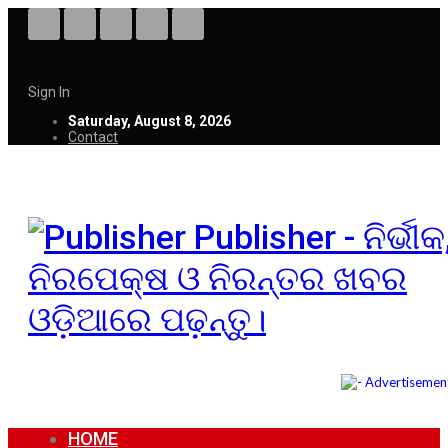
Sign In
Saturday, August 8, 2026
Contact
Publisher - ନିର୍ଭୀକ
ନିରପେକ୍ଷ ଓ ନିରନ୍ତର ଖବର
ଓଡ଼ିଆରେ ପଢ଼ନ୍ତୁ।
HOME