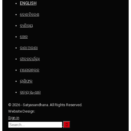
ENGLISH
ଦେଶ ବିଦେଶ
ବାଣିଜ୍ୟ
ଖେଳ
ଜଣା ଅଜଣା
ଜୀବନଚର୍ଯ୍ୟା
ମନୋରଞ୍ଜନ
ରାଶିଫଳ
ସତ୍ୟ ସନ୍ଧାନ
© 2026 - Satyasandhana. All Rights Reserved.
Website Design:
Sign in