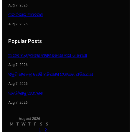
Aug 7, 2026
ନାବାଳିକାକୁ ଅପହରଣ
Aug 7, 2026
Popular Posts
ଆଇନ ମନ୍ତ୍ରୀଙ୍କ ବାସଭବନରେ ନାଗ ଓ ଢମଣା
Aug 7, 2026
ସ୍କୁଟି ଚାଳକକୁ ରୋକି ମନିପ୍ରସ ଛଡାଇବା ଅଭିଯୋଗ
Aug 7, 2026
ନାବାଳିକାକୁ ଅପହରଣ
Aug 7, 2026
August 2026
M
T
W
T
F
S
S
1
2