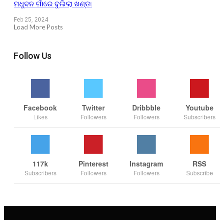
ମଧୁବନ ଗାଁରେ ବୁଲିଲା ଖଣ୍ଡା
Feb 25, 2024
Load More Posts
Follow Us
Facebook
Twitter
Dribbble
Youtube
Likes
Followers
Followers
Subscribers
117k
Pinterest
Instagram
RSS
Subscribers
Followers
Followers
Subscribe