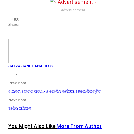
- Advertisement -
483
0
Share
SATYA SANDHANA DESK
Prev Post
ହାଇଦର ଫେରାର ଘଟଣା- ୬ ପୋଲିସ କର୍ମଚାରୀ ହେଲେ ନିଲମ୍ବିତ
Next Post
ଆଜିର ରାଶିଫଳ
You Might Also Like
More From Author