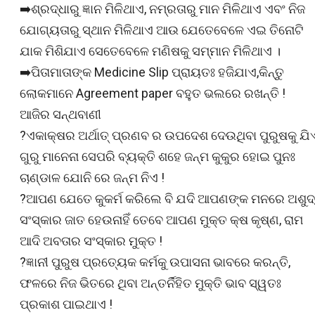
➡️ଶ୍ରଦ୍ଧାରୁ ଜ୍ଞାନ ମିଳିଥାଏ, ନମ୍ରତାରୁ ମାନ ମିଳିଥାଏ ଏବଂ ନିଜ
ଯୋଗ୍ୟତାରୁ ସ୍ଥାନ ମିଳିଥାଏ ଆଉ ଯେତେବେଳେ ଏଇ ତିନୋଟି
ଯାକ ମିଶିଯାଏ ସେତେବେଳେ ମଣିଷକୁ ସମ୍ମାନ ମିଳିଥାଏ ।
➡️ପିତାମାତାଙ୍କ Medicine Slip ପ୍ରାୟତଃ ହଜିଯାଏ,କିନ୍ତୁ
ଲୋକମାନେ Agreement paper ବହୁତ ଭଲରେ ରଖନ୍ତି !
ଆଜିର ସନ୍ଥବାଣୀ
?ଏକାକ୍ଷର ଅର୍ଥାତ୍ ପ୍ରଣବ ର ଉପଦେଶ ଦେଉଥିବା ପୁରୁଷକୁ ଯି
ଗୁରୁ ମାନେନା ସେପରି ବ୍ୟକ୍ତି ଶହେ ଜନ୍ମ କୁକୁର ହୋଇ ପୁନଃ
ଚାଣ୍ଡାଳ ଯୋନି ରେ ଜନ୍ମ ନିଏ !
?ଆପଣ ଯେତେ କୁକର୍ମ କରିଲେ ବି ଯଦି ଆପଣଙ୍କ ମନରେ ଅଶୁଦ
ସଂସ୍କାର ଜାତ ହେଉନାହିଁ ତେବେ ଆପଣ ମୁକ୍ତ କ୍ଷ କୃଷ୍ଣ, ରାମ
ଆଦି ଅବତାର ସଂସ୍କାର ମୁକ୍ତ !
?ଜ୍ଞାନୀ ପୁରୁଷ ପ୍ରତ୍ୟେକ କର୍ମକୁ ଉପାସନା ଭାବରେ କରନ୍ତି,
ଫଳରେ ନିଜ ଭିତରେ ଥିବା ଅନ୍ତର୍ନିହିତ ମୁକ୍ତି ଭାବ ସ୍ୱତଃ
ପ୍ରକାଶ ପାଇଥାଏ !