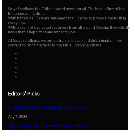
SatyaSandhana is a Odisha based news portal. The head office of is in
Bhubaneswar, Odisha.
With its tagline, “Satyara Anusandhana” ,it aims to provide the truth in
every news.
With a team of dedicated reporters from all around Odisha. It unveils th
news that is important and impacts you.
At SatyaSandhana, we put up truly unbiased and discrimination free
content to bring the facts to the table. –SatyaSandhana
Editors' Picks
ଆଇନ ମନ୍ତ୍ରୀଙ୍କ ବାସଭବନରେ ନାଗ ଓ ଢମଣା
Aug 7, 2026
ସ୍କୁଟି ଚାଳକକୁ ରୋକି ମନିପ୍ରସ ଛଡାଇବା ଅଭିଯୋଗ