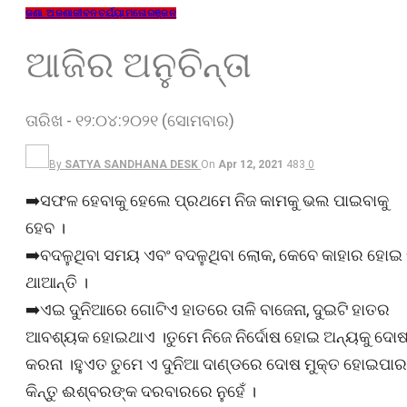
ଜଣା ଅଜଣା
ଜୀବନଚର୍ଯ୍ୟା
ମନୋରଞ୍ଜନ
ଆଜିର ଅନୁଚିନ୍ତା
ତାରିଖ - ୧୨:୦୪:୨୦୨୧ (ସୋମବାର)
By
SATYA SANDHANA DESK
On
Apr 12, 2021
483
0
➡️ସଫଳ ହେବାକୁ ହେଲେ ପ୍ରଥମେ ନିଜ କାମକୁ ଭଲ ପାଇବାକୁ
ହେବ ।
➡️ବଦଳୁଥିବା ସମୟ ଏବଂ ବଦଳୁଥିବା ଲୋକ, କେବେ କାହାର ହୋଇ
ଥାଆନ୍ତି ।
➡️ଏଇ ଦୁନିଆରେ ଗୋଟିଏ ହାତରେ ତାଳି ବାଜେନା, ଦୁଇଟି ହାତର
ଆବଶ୍ୟକ ହୋଇଥାଏ ।ତୁମେ ନିଜେ ନିର୍ଦୋଷ ହୋଇ ଅନ୍ୟକୁ ଦୋଷ
କରନା ।ହୁଏତ ତୁମେ ଏ ଦୁନିଆ ଦାଣ୍ଡରେ ଦୋଷ ମୁକ୍ତ ହୋଇପାର
କିନ୍ତୁ ଈଶ୍ବରଙ୍କ ଦରବାରରେ ନୁହେଁ ।