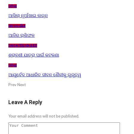
ଓଡ଼ିଶା
ଆସିଲା ନୂଆଁଖାଇ ଲଗ୍ନ
ଜୀବନଚର୍ଯ୍ୟା
ଆଜିର ରାଶିଫଳ
UNCATEGORIZED
ଶ୍ରାବଣୀ ଯାତ୍ରା ପାଇଁ କଟକଣା
ଓଡ଼ିଶା
ଆୟୁର୍ବେଦ ଆଧାରିତ ଜୀବନ ଶୈଳୀକୁ ଗୁରୁତ୍ୱ
Prev
Next
Leave A Reply
Your email address will not be published.