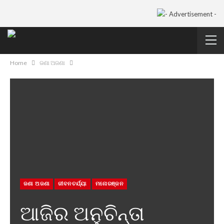
Home
ଜଣା ଅଜଣା
ଜଣା ଅଜଣା
ଜୀବନଚର୍ଯ୍ୟା
ମନୋରଞ୍ଜନ
ଆଜିର ଅନୁଚିନ୍ତା