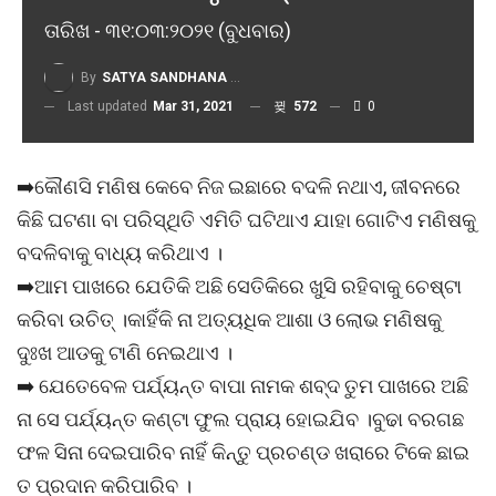
ତାରିଖ - ୩୧:୦୩:୨୦୨୧ (ବୁଧବାର)
By
SATYA SANDHANA DESK
Last updated
Mar 31, 2021
572
0
➡️କୌଣସି ମଣିଷ କେବେ ନିଜ ଇଛାରେ ବଦଳି ନଥାଏ, ଜୀବନରେ
କିଛି ଘଟଣା ବା ପରିସ୍ଥିତି ଏମିତି ଘଟିଥାଏ ଯାହା ଗୋଟିଏ ମଣିଷକୁ
ବଦଳିବାକୁ ବାଧ୍ୟ କରିଥାଏ ।
➡️ଆମ ପାଖରେ ଯେତିକି ଅଛି ସେତିକିରେ ଖୁସି ରହିବାକୁ ଚେଷ୍ଟା
କରିବା ଉଚିତ୍ ।କାହିଁକି ନା ଅତ୍ୟଧିକ ଆଶା ଓ ଲୋଭ ମଣିଷକୁ
ଦୁଃଖ ଆଡକୁ ଟାଣି ନେଇଥାଏ ।
➡️ ଯେତେବେଳ ପର୍ଯ୍ୟନ୍ତ ବାପା ନାମକ ଶବ୍ଦ ତୁମ ପାଖରେ ଅଛି
ନା ସେ ପର୍ଯ୍ୟନ୍ତ କଣ୍ଟା ଫୁଲ ପ୍ରାୟ ହୋଇଯିବ ।ବୁଢା ବରଗଛ
ଫଳ ସିନା ଦେଇପାରିବ ନାହିଁ କିନ୍ତୁ ପ୍ରଚଣ୍ଡ ଖରାରେ ଟିକେ ଛାଇ
ତ ପ୍ରଦାନ କରିପାରିବ ।