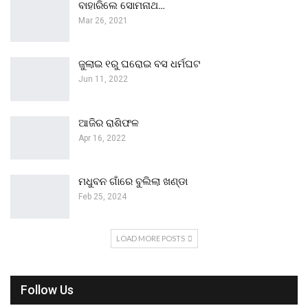
ବାହାରିଲେ ସୋମନାଥ…
Mar 26, 2021
ଜୁଲାଇ ୧ରୁ ଘରୋଇ ବସ ଧର୍ମଘଟ
Jun 11, 2022
ଆଜିର ରାଶିଫଳ
Apr 16, 2022
ମଧୁବନ ଗାଁରେ ବୁଲିଲା ଖଣ୍ଡା
Feb 25, 2024
LOAD MORE POSTS
Follow Us