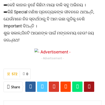
➡️କେହି କାହାର ନୁହେଁ କିଛିଟା ମାୟା ବାକି ସବୁ ଅଭିନୟ ।
➡️କିଛି Special ମଣିଷ ପ୍ରତ୍ୟେକଙ୍କ ଜୀବନରେ ଥାଆନ୍ତି,
ଯେଉଁମାନେ ନିଜ ସ୍ବାର୍ଥଠାରୁ ବି ଆମ ଇଛା ଗୁଡିକୁ ବେଶି
Important ଦିଅନ୍ତି ।
ଶୁଭ ସକାଳ,ଦିନଟି ଆପଣଙ୍କ ପାଇଁ ମଙ୍ଗଳମୟ ହେଉ! ଜୟ
ଜଗନ୍ନାଥ!
- Advertisement -
572
0
Share