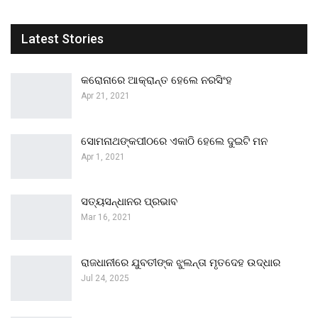
Latest Stories
କରୋନାରେ ଆକ୍ରାନ୍ତ ହେଲେ ନରସିଂହ
Apr 21, 2021
ସୋମନାଥଙ୍କପୀଠରେ ଏକାଠି ହେଲେ ଦୁଇଟି ମନ
Apr 1, 2021
ସତ୍ୟସନ୍ଧାନର ପ୍ରଭାବ
Mar 16, 2021
ରାଜଧାନୀରେ ଯୁବତୀଙ୍କ ଝୁଲନ୍ତା ମୃତଦେହ ଉଦ୍ଧାର
Jul 24, 2025