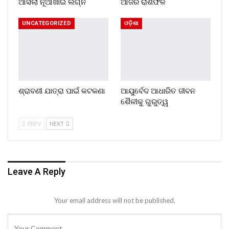
ଆସିଲା ନୂଆଁଖାଇ ଲଗ୍ନ
ଆଜିର ରାଶିଫଳ
UNCATEGORIZED
ଓଡ଼ିଶା
ଶ୍ରାବଣୀ ଯାତ୍ରା ପାଇଁ କଟକଣା
ଆୟୁର୍ବେଦ ଆଧାରିତ ଜୀବନ
ଶୈଳୀକୁ ଗୁରୁତ୍ୱ
PREV
NEXT
Leave A Reply
Your email address will not be published.