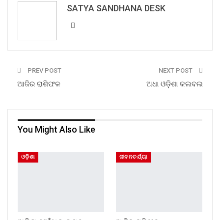
SATYA SANDHANA DESK
PREV POST
NEXT POST
ଆଜିର ରାଶିଫଳ
ଅଧା ଓଡ଼ିଶା କଲବଲ
You Might Also Like
ଓଡ଼ିଶା
ଜୀବନଚର୍ଯ୍ୟା