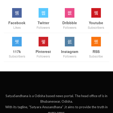
Facebook
Twitter
Dribbble
Youtube
Likes
Followers
Followers
Subscribers
117k
Pinterest
Instagram
RSS
Subscribers
Followers
Followers
Subscribe
SatyaSandhana is a Odisha based news portal. The head office of is in
Bhubaneswar, Odisha.
With its tagline, “Satyara Anusandhana” ,it aims to provide the truth in
every news.