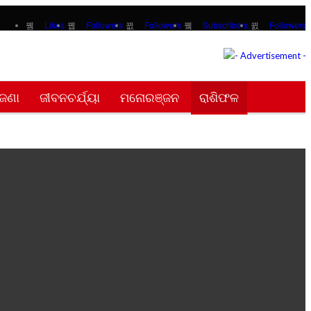
Likes
Followers
Followers
Subscribers
Followers
ଜଣା
ଜୀବନଚର୍ଯ୍ୟା
ମନୋରଞ୍ଜନ
ରାଶିଫଳ