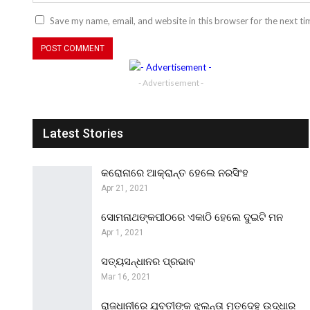
Save my name, email, and website in this browser for the next t
- Advertisement -
Latest Stories
କରୋନାରେ ଆକ୍ରାନ୍ତ ହେଲେ ନରସିଂହ
Apr 21, 2021
ସୋମନାଥଙ୍କପୀଠରେ ଏକାଠି ହେଲେ ଦୁଇଟି ମନ
Apr 1, 2021
ସତ୍ୟସନ୍ଧାନର ପ୍ରଭାବ
Mar 16, 2021
ରାଜଧାନୀରେ ଯୁବତୀଙ୍କ ଝୁଲନ୍ତା ମୃତଦେହ ଉଦ୍ଧାର