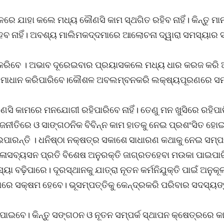
େ ଯାହା କଲେ ମଧ୍ୟ କୌଣସି କାମ ସ୍ଥଗିତ ରହିବ ନାହିଁ। କିନ୍ତୁ ମା
 ହେବ ନାହିଁ। ଅବଶ୍ୟ ମାଲିମକଦ୍ଦମାରେ ଆଲୋଚନା ଦ୍ୱାରା ସମସ୍ୟାର
ୁଭବ କରିବେ । ଅଭାବ ଦୂରେଇବାର ପ୍ରୟାସକଲେ ମଧ୍ୟ ଧାର କରଜ କରି
 ସମାଧାନ କରିପାରିବେ।କୌଶଳ ଅବଲମ୍ବନକରି ଲକ୍ଷ୍ୟପୂରଣରେ ସମର
ସି କାମରେ ମନଯୋଗୀ ରହିପାରିବେ ନାହିଁ। ତେଣୁ ମନ ଖୁସିରେ ରହିପାରି
ାଜନୀତିରେ ଓ ସାଙ୍ଗଠନିକ ବିବିନ୍ନ କାମ ହାତକୁ ନେଇ ପ୍ରଶଂସିତ ହୋଇ
ଇପାରନ୍ତି । ଧନିଷ୍ଠା ନକ୍ଷତ୍ର ସକାଶେ ସାଧାରଣ କଥାକୁ ନେଇ ସମ୍ପର
ିଳାସବ୍ୟସନ ପ୍ରତି ବିଶେଷ ଅନୁରକ୍ତି ଜାଗ୍ରତହେବା ମଉକା ପାଇପା
ା ବଢ଼ିପାରେ। ଦୂରସ୍ଥାନକୁ ଯାତ୍ରା ନୂତନ କର୍ମନିଯୁକ୍ତି ପାଇଁ ଅନୁକ
ରେ ସକ୍ଷମ ହେବେ। ଭୂସମ୍ପତ୍ତିକୁ କେନ୍ଦ୍ରକରି ପରିବାର ସଦସ୍ୟ
ପାଇବେ। କିନ୍ତୁ ସଙ୍ଗଠନ ଓ ନୂତନ ସମ୍ପର୍କ ସ୍ଥାପନ କ୍ଷେତ୍ରରେ