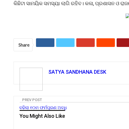
କିଛିଟା ସାମୟିକ ସମସ୍ୟା ଲାଗି ରହିବ। କଳା, ପ୍ରଶାସନ ଓ ରାଜନ
Share
SATYA SANDHANA DESK
PREV POST
ବଢିଲା ୧୦ମ ଫର୍ମପୂରଣ ଅବଧି
You Might Also Like