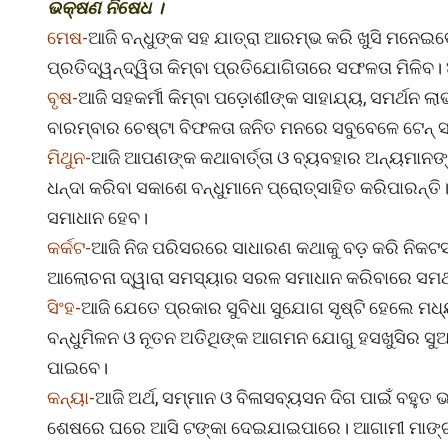
ଭକ୍ଷଣ ନିଷେଧ ।
ମେଷ-
ଆଜି ବନ୍ଧୁଙ୍କ ସହ ଯାତ୍ରା ଆରମ୍ଭ କରି ଖୁସି ମନେଇବେ।
ପ୍ରତିଦ୍ୱନ୍ଦ୍ୱିତା କିମ୍ବା ପ୍ରତିଯୋଗିତାରେ ସଫଳତା ମିଳିବ।
ବୃଷ-
ଆଜି ସହକର୍ମୀ କିମ୍ବା ପଡ଼ୋଶୀଙ୍କ ସାହାଯ୍ୟ, ସମର୍ଥନ
ବାରମ୍ବାର ଚେଷ୍ଟା ବିଫଳତା ଜନିତ ମନରେ ସବୁବେଳେ ଟେନ୍ ସ
ମିଥୁନ-
ଆଜି ଆପଣଙ୍କ କଥାବାର୍ତ୍ତା ଓ ବ୍ୟବହାର ଅନ୍ୟମାନଙ
ଧନ୍ଦା କରିବା ସକାଶେ ବନ୍ଧୁମାନେ ପ୍ରୋତ୍ସାହିତ କରିପାରନ୍ତ
ସମାଧାନ ହେବ।
କର୍କଟ-
ଆଜି ନିଜ ପରିସରରେ ସାଧାରଣ କଥାକୁ ବଡ଼ କରି ନିକ
ଆଲୋଚନା ଦ୍ୱାରା ସମସ୍ୟାର ସରଳ ସମାଧାନ କରିବାରେ ସମର୍ଥ 
ସିଂହ-
ଆଜି ଯେତେ ପ୍ରକାର ସୁବିଧା ସୁଯୋଗ ସୃଷ୍ଟି ହେଲେ ମଧ୍ୟ
ବନ୍ଧୁମିଳନ ଓ ନୂତନ ଅତିଥିଙ୍କ ଆଗମନ ଯୋଗୁ ହସଖୁସିର ସୁଅ 
ପାଇବେ।
କନ୍ୟା-
ଆଜି ଅର୍ଥ, ସମ୍ମାନ ଓ ବିଳାସବ୍ୟସନ ଦିଗ ପାଇଁ ବହୁତ
ଶେଷରେ ଘରେ ଆସି ଟଙ୍କା ଦେଇଯାଇପାରେ। ଆଗାମୀ ମାଙ୍ଗଳିକ 