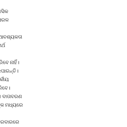
ନସିକ
 ସରଳ
 ଆବଶ୍ୟକତା
୍ଥ
ବେ ନାହିଁ।
ପାରନ୍ତି।
୍କୀୟ
ରିବେ।
ୂଳ ବାତାବରଣ
ଙ୍କ ମଧ୍ୟରେ
 କାରବାରରେ