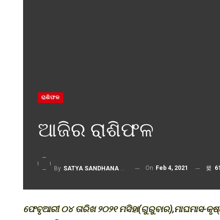
ରାଶିଫଳ
ଆଜିର ରାଶିଫଳ
On
Feb 4, 2021
6
By
SATYA SANDHANA DESK
ଫେବୃଆରୀ ୦୪ ତାରିଖ ୨୦୨୧ ମସିହା(ଗୁରୁବାର),ମାଘମାସ-କୃଷ୍ଣ