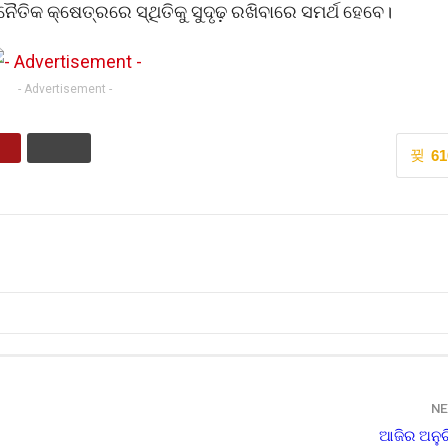
ୈତିକ କ୍ଷେତ୍ରରେ ସ୍ଥିତିକୁ ସୁଦୃଢ଼ ରଖିବାରେ ସମର୍ଥ ହେବେ।
- Advertisement -
61
NE
ଆଜିର ଅନୁଚି