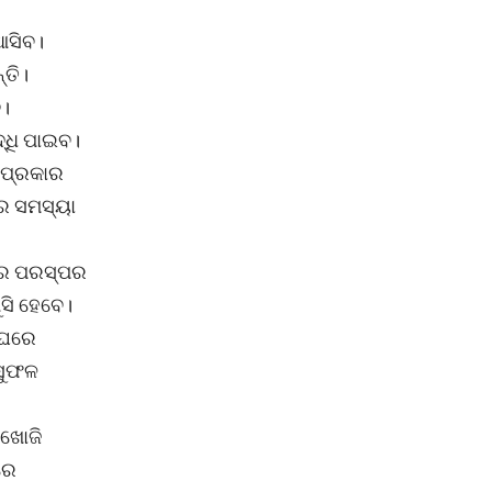
 ଆସିବ।
୍ତି।
େ।
୍ଧି ପାଇବ।
 ପ୍ରକାର
ରେ ସମସ୍ୟା
ଣରେ ପରସ୍ପର
ସି ହେବେ।
। ଘରେ
 ସୁଫଳ
 ଖୋଜି
ରେ