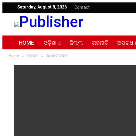
Saturday, August 8, 2026
Contact
HOME
ଓଡ଼ିଶା
ଜିଲ୍ଲା
ରାଜନୀତି
ଅପରାଧ
Home
ରାଶିଫଳ
ଆଜିର ରାଶିଫଳ
ସତ୍ୟ ସନ୍ଧାନ