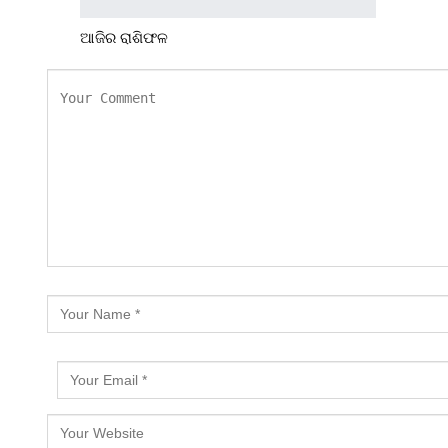
ଆଜିର ରାଶିଫଳ