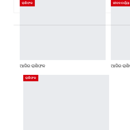
ରାଶିଫଳ
ଜୀବନଚର୍ଯ୍ୟା
ଆଜିର ରାଶିଫଳ
ଆଜିର ରାଶ
ରାଶିଫଳ