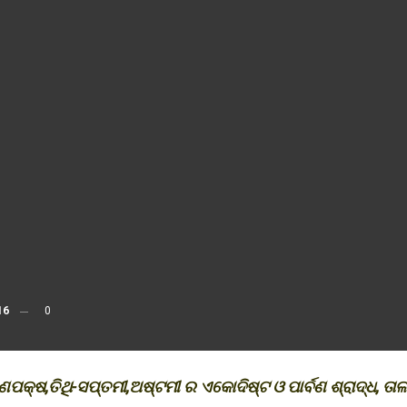
16
0
ପକ୍ଷ,ତିଥି-ସପ୍ତମୀ,ଅଷ୍ଟମୀ ର ଏକୋଦିଷ୍ଟ ଓ ପାର୍ବଣ ଶ୍ରାଦ୍ଧ, ତା