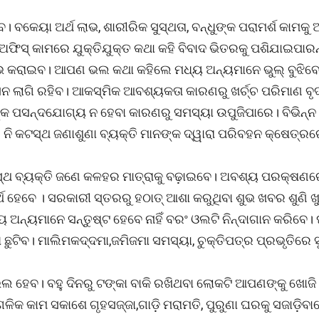
 ବକେୟା ଅର୍ଥ ଲାଭ, ଶାରୀରିକ ସୁସ୍ଥତା, ବନ୍ଧୁଙ୍କ ପରାମର୍ଶ କାମକୁ
 ଅଫିସ୍ କାମରେ ଯୁକ୍ତିଯୁକ୍ତ କଥା କହି ବିବାଦ ଭିତରକୁ ପଶିଯାଇପାରନ
 ଲାଭ କରାଇବ। ଆପଣ ଭଲ କଥା କହିଲେ ମଧ୍ୟ ଅନ୍ୟମାନେ ଭୁଲ୍ ବୁଝିବ
ନ ଲାଗି ରହିବ। ଆକସ୍ମିକ ଆବଶ୍ୟକତା କାରଣରୁ ଖର୍ଚ୍ଚ ପରିମାଣ ବୃଦ
୍କ ପସନ୍ଦଯୋଗ୍ୟ ନ ହେବା କାରଣରୁ ସମସ୍ୟା ଉପୁଜିପାରେ। ବିଭିନ୍ନ
ି। ନି କଟସ୍ଥ ଜଣାଶୁଣା ବ୍ୟକ୍ତି ମାନଙ୍କ ଦ୍ୱାରା ପରିବହନ କ୍ଷେତ୍ର
ଟସ୍ଥ ବ୍ୟକ୍ତି ଜଣେ କଳହର ମାତ୍ରାକୁ ବଢ଼ାଇବେ। ଅବଶ୍ୟ ପରକ୍ଷ
ହେବେ । ସରକାରୀ ସ୍ତରରୁ ହଠାତ୍ ଆଶା କରୁଥିବା ଶୁଭ ଖବର ଶୁଣି ଖୁ
 ଅନ୍ୟମାନେ ସନ୍ତୁଷ୍ଟ ହେବେ ନାହିଁ ବରଂ ଓଲଟି ନିନ୍ଦାଗାନ କରିବେ
ଛୁଟିବ। ମାଲିମକଦ୍ଦମା,ଜମିଜମା ସମସ୍ୟା, ଚୁକ୍ତିପତ୍ର ପ୍ରଭୃତିରେ
 ଭଲ ହେବ। ବହୁ ଦିନରୁ ଟଙ୍କା ବାକି ରଖିଥବା ଲୋକଟି ଆପଣଙ୍କୁ ଖୋଜି
କାମ ସକାଶେ ଗୃହସଜ୍ଜା,ଗାଡ଼ି ମରାମତି, ପୁରୁଣା ଘରକୁ ସଜାଡ଼ିବା