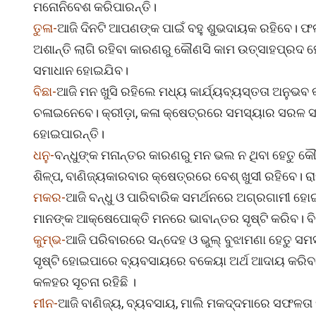
ମନୋନିବେଶ କରିପାରନ୍ତି।
ତୁଳା-
ଆଜି ଦିନଟି ଆପଣଙ୍କ ପାଇଁ ବହୁ ଶୁଭଦାୟକ ରହିବେ। ଫଳର
ଅଶାନ୍ତି ଲାଗି ରହିବା କାରଣରୁ କୌଣସି କାମ ଉତ୍ସାହପ୍ରଦ
ସମାଧାନ ହୋଇଯିବ।
ବିଛା-
ଆଜି ମନ ଖୁସି ରହିଲେ ମଧ୍ୟ କାର୍ଯ୍ୟବ୍ୟସ୍ତତା ଅନ
ଚଳାଇନେବେ। କ୍ରୀଡ଼ା, କଳା କ୍ଷେତ୍ରରେ ସମସ୍ୟାର ସରଳ
ହୋଇପାରନ୍ତି।
ଧନୁ-
ବନ୍ଧୁଙ୍କ ମନାନ୍ତର କାରଣରୁ ମନ ଭଲ ନ ଥିବା ହେତୁ କୌଣ
ଶିଳ୍ପ, ବାଣିଜ୍ୟକାରବାର କ୍ଷେତ୍ରରେ ବେଶ୍ ଖୁସୀ ରହିବେ। ର
ମକର-
ଆଜି ବନ୍ଧୁ ଓ ପାରିବାରିକ ସମର୍ଥନରେ ଅଗ୍ରଗାମୀ ହୋ
ମାନଙ୍କ ଆକ୍ଷେପୋକ୍ତି ମନରେ ଭାବାନ୍ତର ସୃଷ୍ଟି କରିବ। ବ
କୁମ୍ଭ-
ଆଜି ପରିବାରରେ ସନ୍ଦେହ ଓ ଭୁଲ୍ ବୁଝାମଣା ହେତୁ ସମସ୍ୟ
ସୃଷ୍ଟି ହୋଇପାରେ ବ୍ୟବସାୟରେ ବକେୟା ଅର୍ଥ ଆଦାୟ କରିବା
କଳହର ସୂଚନା ରହିଛି ।
ମୀନ-
ଆଜି ବାଣିଜ୍ୟ, ବ୍ୟବସାୟ, ମାଲି ମକଦ୍ଦମାରେ ସଫଳତା 