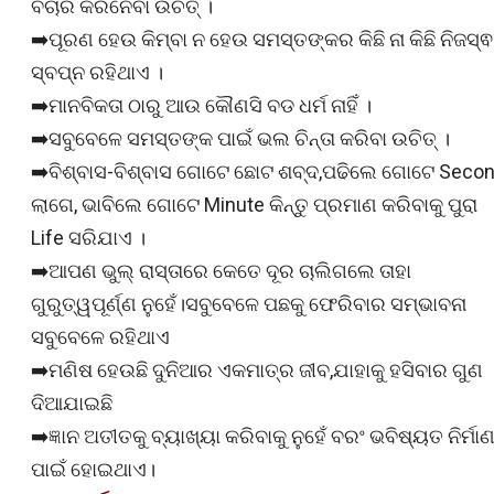
ବିଚାର କରିନେବା ଉଚିତ୍ ।
➡️ପୂରଣ ହେଉ କିମ୍ବା ନ ହେଉ ସମସ୍ତଙ୍କର କିଛି ନା କିଛି ନିଜସ୍ଵ
ସ୍ବପ୍ନ ରହିଥାଏ ।
➡️ମାନବିକତା ଠାରୁ ଆଉ କୌଣସି ବଡ ଧର୍ମ ନାହିଁ ।
➡️ସବୁବେଳେ ସମସ୍ତଙ୍କ ପାଇଁ ଭଲ ଚିନ୍ତା କରିବା ଉଚିତ୍ ।
➡️ବିଶ୍ବାସ-ବିଶ୍ବାସ ଗୋଟେ ଛୋଟ ଶବ୍ଦ,ପଢିଲେ ଗୋଟେ Seco
ଲାଗେ, ଭାବିଲେ ଗୋଟେ Minute କିନ୍ତୁ ପ୍ରମାଣ କରିବାକୁ ପୁରା
Life ସରିଯାଏ ।
➡️ଆପଣ ଭୁଲ୍ ରାସ୍ତାରେ କେତେ ଦୂର ଚାଲିଗଲେ ତାହା
ଗୁରୁତ୍ୱପୂର୍ଣ୍ଣ ନୁହେଁ।ସବୁବେଳେ ପଛକୁ ଫେରିବାର ସମ୍ଭାବନା
ସବୁବେଳେ ରହିଥାଏ
➡️ମଣିଷ ହେଉଛି ଦୁନିଆର ଏକମାତ୍ର ଜୀବ,ଯାହାକୁ ହସିବାର ଗୁଣ
ଦିଆଯାଇଛି
➡️ଜ୍ଞାନ ଅତୀତକୁ ବ୍ୟାଖ୍ୟା କରିବାକୁ ନୁହେଁ ବରଂ ଭବିଷ୍ୟତ ନିର୍ମା
ପାଇଁ ହୋଇଥାଏ।