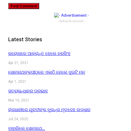
- Advertisement -
Latest Stories
କରୋନାରେ ଆକ୍ରାନ୍ତ ହେଲେ ନରସିଂହ
Apr 21, 2021
ସୋମନାଥଙ୍କପୀଠରେ ଏକାଠି ହେଲେ ଦୁଇଟି ମନ
Apr 1, 2021
ସତ୍ୟସନ୍ଧାନର ପ୍ରଭାବ
Mar 16, 2021
ରାଜଧାନୀରେ ଯୁବତୀଙ୍କ ଝୁଲନ୍ତା ମୃତଦେହ ଉଦ୍ଧାର
Jul 24, 2025
ବାହାରିଲେ ସୋମନାଥ…