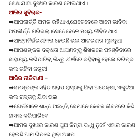
ଶେଷ ଯାହା ଦୁଃଖର କାରଣ ହୋଇଥାଏ।
ଆଜିର ସୁବିଚାର-
➡️ଆପକୀର୍ତ୍ତି ଅମର ରହିଥାଏ,ଯେତେବେଳେ ଆମେ ଭାବିବା
ଅପକୀର୍ତ୍ତି ମରିଗଲା।ସେତେବେଳେ ମଧ୍ୟ ଜୀବିତ ଥାଏ
➡️ଆତ୍ମନିର୍ଭରଶୀଳତା ହେଉଛି ଭଲ ଆଚରଣର ମୂଳଦୁଆ
➡️ଆପଣଙ୍କର ଦକ୍ଷତା ଆପଣଙ୍କୁ ଶିଖରରେ ପହଞ୍ଚିବାରେ
ସାହାଯ୍ୟ କରିପାରିବ, କିନ୍ତୁ ଶୀର୍ଷରେ ରହିବାକୁ ହେଲେ ଚରିତ୍ର
ଭଲ ରହିବା ଜରୁରୀ
ଆଜିର ନୀତିବାଣୀ
–
➡️ସମସ୍ତଙ୍କ ସହିତ ଖରାପ ରାସ୍ତାକୁ ଯିବା ଅପେକ୍ଷା, ଏକୁଟିଆ
ଭଲ ରାସ୍ତାକୁ ଯିବା ଭଲ
➡️ଯେଉଁମାନେ ଶାନ୍ତ ଅଛନ୍ତି, ସେମାନେ କେବଳ ଜୀବନରେ କିଛି
ହାସଲ କରିପାରିବେ
➡️ଆମର ଦୁଖଃର କାରଣ ପୁଅ କିମ୍ବା ବନ୍ଧୁ ନୁହେଁ ଏହାର କାରଣ
ହେଉଛି ଆମ ଭିତରେ ଥିବା ଅଜ୍ଞତା