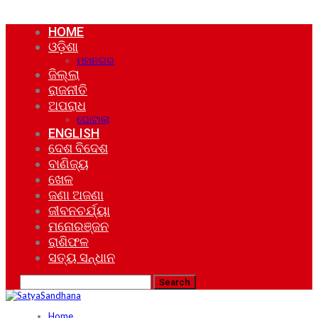
HOME
ଓଡ଼ିଶା
ମହାନଗର
ଜିଲ୍ଲା
ରାଜନୀତି
ଅପରାଧ
ଘୋଟାଲା
ENGLISH
ଦେଶ ବିଦେଶ
ବାଣିଜ୍ୟ
ଖେଳ
ଜଣା ଅଜଣା
ଜୀବନଚର୍ଯ୍ୟା
ମନୋରଞ୍ଜନ
ରାଶିଫଳ
ସତ୍ୟ ସନ୍ଧାନ
Home