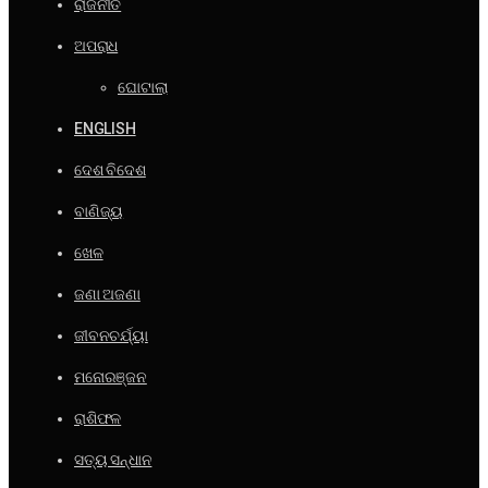
ରାଜନୀତି
ଅପରାଧ
ଘୋଟାଲା
ENGLISH
ଦେଶ ବିଦେଶ
ବାଣିଜ୍ୟ
ଖେଳ
ଜଣା ଅଜଣା
ଜୀବନଚର୍ଯ୍ୟା
ମନୋରଞ୍ଜନ
ରାଶିଫଳ
ସତ୍ୟ ସନ୍ଧାନ