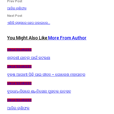
Prev Post
ଆଜିର ରାଶିଫଳ
Next Post
ଏଣିକି ରାସ୍ତାରେ ଛେପ ପକାଇଲେ…
You Might Also Like
More From Author
UNCATEGORIZED
ଶ୍ରାବଣୀ ଯାତ୍ରା ପାଇଁ କଟକଣା
UNCATEGORIZED
ବୃକ୍ଷ ଆଗାମୀ ପିଢ଼ି ପାଇ ଜୀବନ – ଗୋଲେଖ ମହାପାତ୍ର
UNCATEGORIZED
ବୁଦ୍ଧମନ୍ଦିରରେ ଶାନ୍ତିସେନା ପୁସ୍ତକ ଉତ୍ସବ
UNCATEGORIZED
ଆଜିର ରାଶିଫଳ