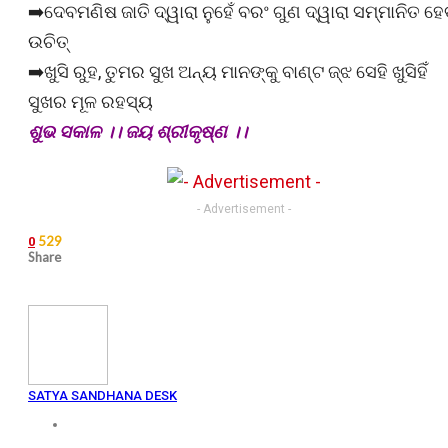
➡️ଦେବମଣିଷ ଜାତି ଦ୍ୱାରା ନୁହେଁ ବରଂ ଗୁଣ ଦ୍ୱାରା ସମ୍ମାନିତ ହେ
ଉଚିତ୍
➡️ଖୁସି ରୁହ, ତୁମର ସୁଖ ଅନ୍ୟ ମାନଙ୍କୁ ବାଣ୍ଟ ଜ୍ଝ ସେହି ଖୁସିହିଁ
ସୁଖର ମୂଳ ରହସ୍ୟ
ଶୁଭ ସକାଳ ।। ଜୟ ଶ୍ରୀକୃଷ୍ଣ ।।
- Advertisement -
529
0
Share
SATYA SANDHANA DESK