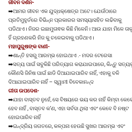
ଜୀବନ ଦର୍ଶନ-
➡️ଆମର ଜୀବନ ଏକ ଯୁଦ୍ଧକ୍ଷେତ୍ର ଅଟେ। ଯେଉଁଠାରେ
ପ୍ରତିମୁହୁର୍ତରେ ବିଭିନ୍ନ ପ୍ରକାରର ସମସ୍ୟାସହିତ ଲଢିବାକୁ
ପଡିଥାଏ। ନିଜର ଇଛାମୁତାଵକ କିଛି ମିଳେନି। ଆଉ ଯାହା ମିଳେ ତାକ
ହିଁ ଗ୍ରହଣକରି ନିଜ କୁ ଚଳେଇବାକୁ ପଡିଥାଏ।
ମହାପୁରୁଷଙ୍କ ବାଣୀ-
➡️ଶାନ୍ତି ହସରୁ ଆରମ୍ଭ ହୋଇଥାଏ .- ମଦର ଟେରେସା
➡️ସତ୍ୟ ପାଇଁ ସବୁକିଛି ପରିତ୍ୟାଗ କରାଯାଇପାରେ, କିନ୍ତୁ ସତ୍ୟକ
କୌଣସି ଜିନିଷ ପାଇଁ ଛାଡି ଦିଆଯାଇପାରିବ ନାହିଁ, ଏହାକୁ ବଳି
ଦିଆଯାଇପାରିବ ନାହିଁ – ସ୍ୱାମୀ ବିବେକାନନ୍ଦ
ଗୀତା ଉପଦେଶ-
➡️ଯାହା ବାସ୍ତବ ନୁହେଁ, ସେ ବିଷୟରେ ଭୟ କର ନାହିଁ କିମ୍ବା କେବ
ହେବ ନାହିଁ , ବାସ୍ତବ କ’ଣ, ଏହା ସର୍ବଦା ଥିଲା ଏବଂ କେବେ ବି ନଷ୍ଟ
ହୋଇପାରିବ ନାହିଁ
➡️ଇନ୍ଦ୍ରିୟ ଜଗତରେ, କଳ୍ପନା ହେଉଛି ସୁଖର ଆରମ୍ଭ ଏବଂ