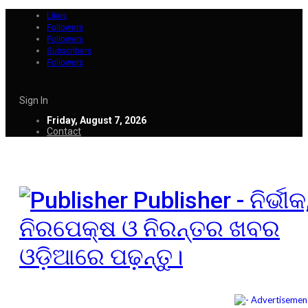
Likes
Followers
Followers
Subscribers
Followers
Sign In
Friday, August 7, 2026
Contact
Publisher - ନିର୍ଭୀକ
ନିରପେକ୍ଷ ଓ ନିରନ୍ତର ଖବର
ଓଡ଼ିଆରେ ପଢ଼ନ୍ତୁ।