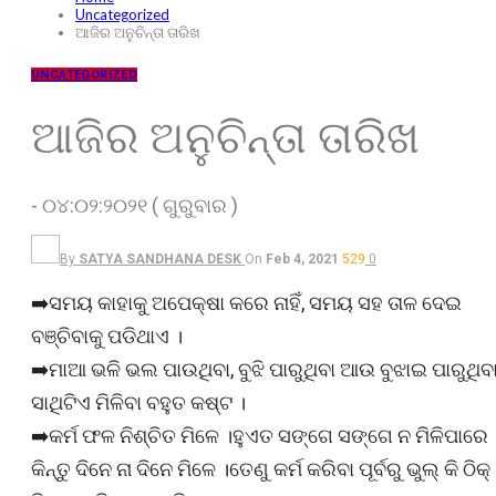
Uncategorized
ଆଜିର ଅନୁଚିନ୍ତା ତାରିଖ
UNCATEGORIZED
ଆଜିର ଅନୁଚିନ୍ତା ତାରିଖ
- ୦୪:୦୨:୨୦୨୧ ( ଗୁରୁବାର )
By
SATYA SANDHANA DESK
On
Feb 4, 2021
529
0
➡️ସମୟ କାହାକୁ ଅପେକ୍ଷା କରେ ନାହିଁ, ସମୟ ସହ ତାଳ ଦେଇ
ବଞ୍ଚିବାକୁ ପଡିଥାଏ ।
➡️ମାଆ ଭଳି ଭଲ ପାଉଥିବା, ବୁଝି ପାରୁଥିବା ଆଉ ବୁଝାଇ ପାରୁଥିବ
ସାଥିଟିଏ ମିଳିବା ବହୁତ କଷ୍ଟ ।
➡️କର୍ମ ଫଳ ନିଶ୍ଚିତ ମିଳେ ।ହୁଏତ ସଙ୍ଗେ ସଙ୍ଗେ ନ ମିଳିପାରେ
କିନ୍ତୁ ଦିନେ ନା ଦିନେ ମିଳେ ।ତେଣୁ କର୍ମ କରିବା ପୂର୍ବରୁ ଭୁଲ୍ କି ଠିକ୍