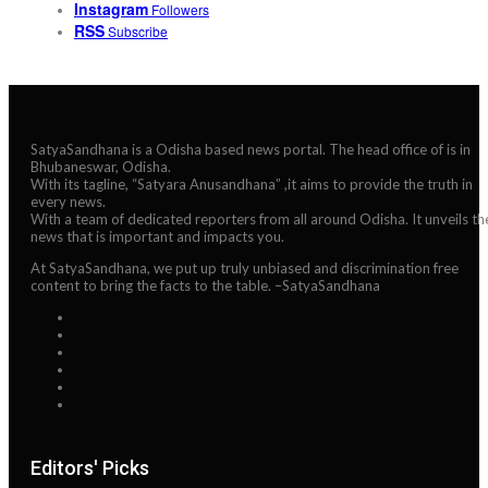
Instagram
Followers
RSS
Subscribe
SatyaSandhana is a Odisha based news portal. The head office of is in
Bhubaneswar, Odisha.
With its tagline, “Satyara Anusandhana” ,it aims to provide the truth in
every news.
With a team of dedicated reporters from all around Odisha. It unveils th
news that is important and impacts you.
At SatyaSandhana, we put up truly unbiased and discrimination free
content to bring the facts to the table. –SatyaSandhana
Editors' Picks