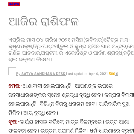
ରାଶିଫଳ
ଆଜିର ରାଶିଫଳ
ଏପ୍ରିଲ ମାସ ୦୪ ତାରିଖ ୨୦୨୧ ମସିହା(ରବିବାର)ଚୈତ୍ର ମାସ-
କୃଷ୍ଣପକ୍ଷ,ତିଥି-ଅଷ୍ଟମୀ,ତୁଳା ଓ କୁମ୍ଭ ରାଶିର ଘାତ ଚନ୍ଦ୍ର,ମ
ରାଶିର ଘାତବାର,ଅଷ୍ଟମୀ ର ଏକୋଦିଷ୍ଟ ଓ ପାର୍ବଣ ଶ୍ରାଦ୍ଧ,ନଡ଼ି
ଲାଉ ଭକ୍ଷଣ ନିଷେଧ।
By
SATYA SANDHANA DESK
Last updated
Apr 4, 2021
580
0
ମେଷ:-
ଆଶାବାଦୀ ହୋଇପାରନ୍ତି। ଆପଣଙ୍କ ଉପରେ
ଜନସାଧାରଣଙ୍କର ସ୍ନେହ ଶ୍ରଦ୍ଧା ବୃଦ୍ଧି ହେବ। କଳ୍ପନା ବିଳାସ
ହୋଇପାରନ୍ତି। ବିଭିନ୍ନ ଦିଗରୁ ଧନାଗମ ହେବ। ପାରିବାରିକ ସୁଖ
ମିଳିବ। ଆୟ ବୃଦ୍ଧି ହେବ।
ବୃଷ:-
କାର୍ଯ୍ୟ ହାସଲ କରିବେ; ମାତ୍ର ବିଳମ୍ବରେ। ଉଚ୍ଚ ଆଶା
ଫଳବତୀ ହେବ। ଉତ୍ତମ ପରାମର୍ଶ ମିଳିବ। ଧର୍ମ-ଧାରଣାରେ ବ୍ରତ