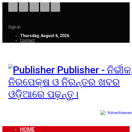
Sign In
Thursday, August 6, 2026
Contact
Publisher - ନିର୍ଭୀକ
ନିରପେକ୍ଷ ଓ ନିରନ୍ତର ଖବର
ଓଡ଼ିଆରେ ପଢ଼ନ୍ତୁ।
HOME