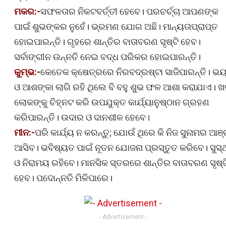
ମକର:-
ସଫଳତାର ନିକଟବର୍ତ୍ତୀ ହେବେ। ପରଚର୍ଚ୍ଚା ଆପଣଙ୍କ
ପାଇଁ ଶୁଭଙ୍କର ନୁହେଁ। ଭ୍ରମଣ ଯୋଗ ଅଛି। ମାନ୍ୟତାପ୍ରାପ୍ତ
ହୋଇପାରନ୍ତି। ଗୃହରେ ଶାନ୍ତିର ବାତାବରଣ ସୃଷ୍ଟି ହେବ।
ସର୍ବାଙ୍ଗୀନ ଉନ୍ନତି ନେଇ ବଦ୍ଧ ପରିକର ହୋଇପାରନ୍ତି।
କୁମ୍ଭ:-
କେତେକ କ୍ଷେତ୍ରରେ ନିରବଦ୍ରଷ୍ଟା ସାଜିପାରନ୍ତି। ଭ
ଓ ଆଶଙ୍କା ଲାଗି ରହି ଥିଲେ ବି ବହୁ ଶୁଭ ଫଳ ଆଶା କରାଯାଏ। 
ଲୋକଙ୍କୁ ଚିହ୍ନଟ କରି ଉପଯୁକ୍ତ କାର୍ଯ୍ୟାନୁଷ୍ଠାନ ଗ୍ରହଣ
କରିପାରନ୍ତି। ଉଦାର ଓ ଦାନଶୀଳ ହେବେ।
ମୀନ:-
ପରି କାର୍ଯ୍ୟ ନ କରନ୍ତୁ; ଯୋଉଁ ଥିରେ କି ନିଜ ସୁନାମର ଆଞ୍
ଆସିବ। ଭବିଷ୍ୟତ ପାଇଁ ନୂତନ ଯୋଜନା ପ୍ରସ୍ତୁତ କରିବେ। ସୁସ୍
ଓ ନିରାମୟ ରହିବେ। ମାନସିକ ସ୍ତରରେ ଶାନ୍ତିର ବାତାବରଣ ସୃଷ୍ଟ
ହେବ। ପଦୋନ୍ନତି ମିଳିପାରେ।
- Advertisement -