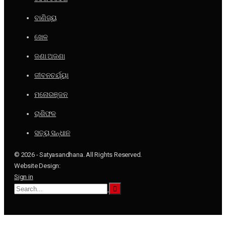
ବାଣିଜ୍ୟ
ଖେଳ
ଜଣା ଅଜଣା
ଜୀବନଚର୍ଯ୍ୟା
ମନୋରଞ୍ଜନ
ରାଶିଫଳ
ସତ୍ୟ ସନ୍ଧାନ
© 2026 - Satyasandhana. All Rights Reserved.
Website Design:
Sign in