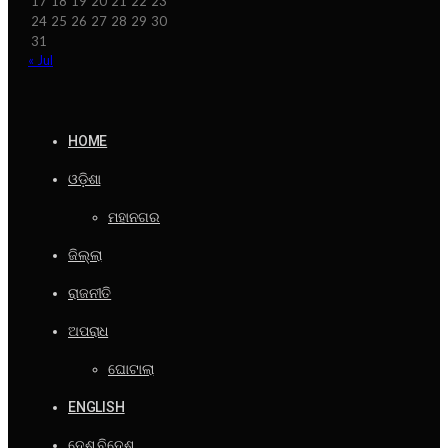
17
18
19
20
21
22
23
24
25
26
27
28
29
30
31
« Jul
HOME
ଓଡ଼ିଶା
ମହାନଗର
ଜିଲ୍ଲା
ରାଜନୀତି
ଅପରାଧ
ଘୋଟାଲା
ENGLISH
ଦେଶ ବିଦେଶ