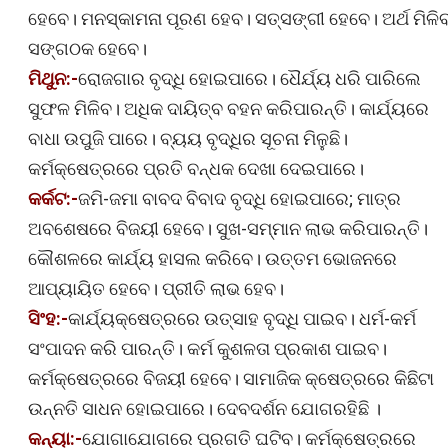
ହେବେ। ମନସ୍କାମନା ପୂରଣ ହେବ। ସତ୍‌ସଙ୍ଗୀ ହେବେ। ଅର୍ଥ ମିଳି
ସଙ୍ଗଠକ ହେବେ।
ମିଥୁନ:-
ରୋଜଗାର ବୃଦ୍ଧି ହୋଇପାରେ। ଧୈର୍ଯ୍ୟ ଧରି ପାରିଲେ
ସୁଫଳ ମିଳିବ। ଅଧିକ ଦାୟିତ୍ବ ବହନ କରିପାରନ୍ତି। କାର୍ଯ୍ୟରେ
ବାଧା ଉପୁଜି ପାରେ। ବ୍ୟୟ ବୃଦ୍ଧିର ସୂଚନା ମିଳୁଛି।
କର୍ମକ୍ଷେତ୍ରରେ ପ୍ରତି ବନ୍ଧକ ଦେଖା ଦେଇପାରେ।
କର୍କଟ:-
ଜମି-ଜମା ବାବଦ ବିବାଦ ବୃଦ୍ଧି ହୋଇପାରେ; ମାତ୍ର
ଅବଶେଷରେ ବିଜୟୀ ହେବେ। ସୁଖ-ସମ୍ମାନ ଲାଭ କରିପାରନ୍ତି।
କୌଶଳରେ କାର୍ଯ୍ୟ ହାସଲ କରିବେ। ଉତ୍ତମ ଭୋଜନରେ
ଆପ୍ୟାୟିତ ହେବେ। ପ୍ରୀତି ଲାଭ ହେବ।
ସିଂହ:-
କାର୍ଯ୍ୟକ୍ଷେତ୍ରରେ ଉତ୍ସାହ ବୃଦ୍ଧି ପାଇବ। ଧର୍ମ-କର୍ମ
ସଂପାଦନ କରି ପାରନ୍ତି। କର୍ମ କୁଶଳତା ପ୍ରକାଶ ପାଇବ।
କର୍ମକ୍ଷେତ୍ରରେ ବିଜୟୀ ହେବେ। ସାମାଜିକ କ୍ଷେତ୍ରରେ କିଛିଟା
ଉନ୍ନତି ସାଧନ ହୋଇପାରେ। ଦେବଦର୍ଶନ ଯୋଗରହିଛି ।
କନ୍ୟା:-
ଯୋଗାଯୋଗରେ ପ୍ରଗତି ଘଟିବ। କର୍ମକ୍ଷେତ୍ରରେ