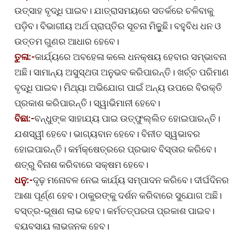
ଉତ୍ସାହ ବୃଦ୍ଧି ପାଇବ। ଯାତ୍ରାସମୟରେ ସତର୍କରେ ଚଳିବାକୁ
ପଡ଼ିବ। ବିଭାଗୀୟ ଅର୍ଥ ପ୍ରାପ୍ତିର ସୂଚନା ମିଳୁୁଛି। ବହୁବିଧ ଧନ ଓ
ଉତ୍ତମ ଗୁଣର ଆଧାର ହେବେ।
ତୁଳା:-
କାର୍ଯ୍ୟରେ ଅବହେଳା କଲେ ଧନକ୍ଷୟ ହେବାର ସମ୍ଭାବନା
ଅଛି। ସାମାନ୍ୟ ଅସୁସ୍ଥତା ଅନୁଭବ କରିପାରନ୍ତି। ଖର୍ଚ୍ଚ ପରିମାଣ
ବୃଦ୍ଧି ପାଇବ। ମିଥ୍ୟା ଅଭିଯୋଗ ପାଇଁ ଅନ୍ୟ ଉପରେ ବିରକ୍ତି
ପ୍ରକାଶ କରିପାରନ୍ତି। ସ୍ୱାଭିମାନୀ ହେବେ।
ବିଛା:-
ବନ୍ଧୁଙ୍କ ସାହାଯ୍ୟ ପାଇ ଉତ୍‍ଫୁଲ୍ଲିତ ହୋଇପାରନ୍ତି।
ଯଶସ୍ୱୀ ହେବେ। ଭାଗ୍ୟବାନ ହେବେ। ବିନୀତ ସ୍ୱଭାବର
ହୋଇପାରନ୍ତି। କର୍ମକ୍ଷେତ୍ରରେ ପ୍ରଭାବ ବିସ୍ତାର କରିବେ।
ଶତ୍ରୁ ବିନାଶ କରିବାରେ ସକ୍ଷମ ହେବେ।
ଧନୁ:-
ଦୃଢ଼ ମନୋବଳ ନେଇ କାର୍ଯ୍ୟ ସମ୍ପାଦନ କରିବେ। ଦୀର୍ଘଦିନର
ଆଶା ପୂର୍ଣ୍ଣ ହେବ। ଠାକୁରଙ୍କୁ ଦର୍ଶନ କରିବାରେ ସୁଯୋଗ ଅଛି।
ବସ୍ତ୍ର-ଭୂଷଣ ଲାଭ ହେବ। କର୍ମତତ୍ପରତା ପ୍ରକାଶ ପାଇବ।
ବ୍ୟବସାୟ ଲାଭଜନକ ହେବ।