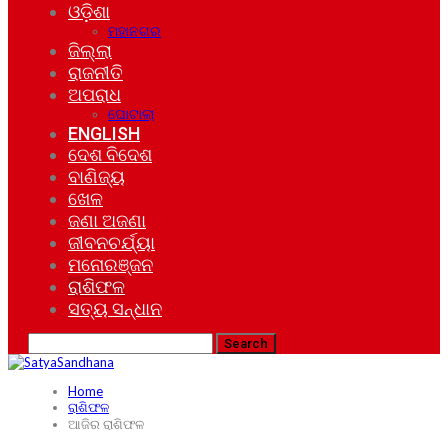
ଓଡ଼ିଶା
ମହାନଗର
ଜିଲ୍ଲା
ରାଜନୀତି
ଅପରାଧ
ଘୋଟାଲା
ENGLISH
ଦେଶ ବିଦେଶ
ବାଣିଜ୍ୟ
ଖେଳ
ଜଣା ଅଜଣା
ଜୀବନଚର୍ଯ୍ୟା
ମନୋରଞ୍ଜନ
ରାଶିଫଳ
ସତ୍ୟ ସନ୍ଧାନ
Home
ରାଶିଫଳ
ଆଜିର ରାଶିଫଳ