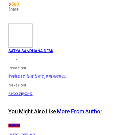
580
0
Share
SATYA SANDHANA DESK
Prev Post
ବିମସି ପରେ ସିଏମସି ଲାଗୁ କଲା କଟକଣା
Next Post
ଆଜିର ଅନୁଚିନ୍ତା
You Might Also Like
More From Author
ରାଶିଫଳ