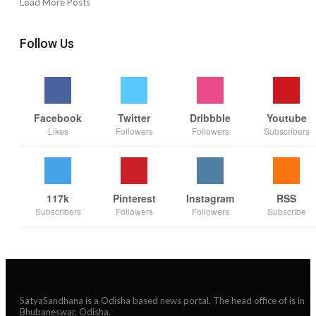
Load More Posts
Follow Us
Facebook
Twitter
Dribbble
Youtube
Likes
Followers
Followers
Subscribers
117k
Pinterest
Instagram
RSS
Subscribers
Followers
Followers
Subscribe
SatyaSandhana is a Odisha based news portal. The head office of is in
Bhubaneswar, Odisha.