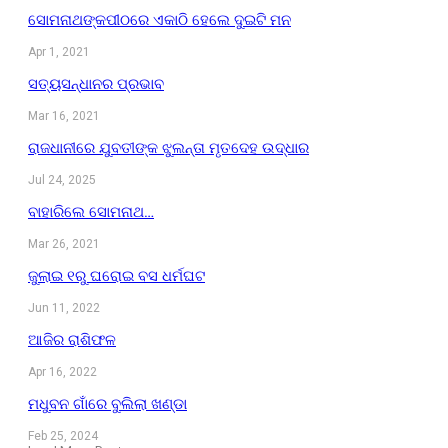
ସୋମନାଥଙ୍କପୀଠରେ ଏକାଠି ହେଲେ ଦୁଇଟି ମନ
Apr 1, 2021
ସତ୍ୟସନ୍ଧାନର ପ୍ରଭାବ
Mar 16, 2021
ରାଜଧାନୀରେ ଯୁବତୀଙ୍କ ଝୁଲନ୍ତା ମୃତଦେହ ଉଦ୍ଧାର
Jul 24, 2025
ବାହାରିଲେ ସୋମନାଥ…
Mar 26, 2021
ଜୁଲାଇ ୧ରୁ ଘରୋଇ ବସ ଧର୍ମଘଟ
Jun 11, 2022
ଆଜିର ରାଶିଫଳ
Apr 16, 2022
ମଧୁବନ ଗାଁରେ ବୁଲିଲା ଖଣ୍ଡା
Feb 25, 2024