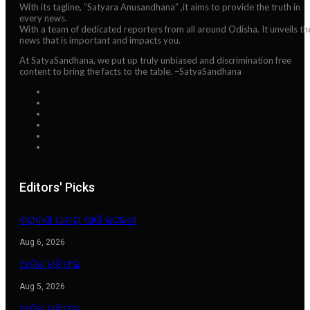
With its tagline, “Satyara Anusandhana” ,it aims to provide the truth in
every news.
With a team of dedicated reporters from all around Odisha. It unveils th
news that is important and impacts you.
At SatyaSandhana, we put up truly unbiased and discrimination free
content to bring the facts to the table. –SatyaSandhana
Editors' Picks
ଶ୍ରାବଣୀ ଯାତ୍ରା ପାଇଁ କଟକଣା
Aug 6, 2026
ଆଜିର ରାଶିଫଳ
Aug 5, 2026
ଆଜିର ରାଶିଫଳ