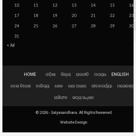
10
11
12
13
14
15
16
17
18
19
20
21
22
23
24
25
26
27
28
29
30
31
« Jul
HOME
ଓଡ଼ିଶା
ଜିଲ୍ଲା
ରାଜନୀତି
ଅପରାଧ
ENGLISH
ଦେଶ ବିଦେଶ
ବାଣିଜ୍ୟ
ଖେଳ
ଜଣା ଅଜଣା
ଜୀବନଚର୍ଯ୍ୟା
ମନୋରଞ୍ଜ
ରାଶିଫଳ
ସତ୍ୟ ସନ୍ଧାନ
© 2026 - Satyasandhana. All Rights Reserved.
Website Design: