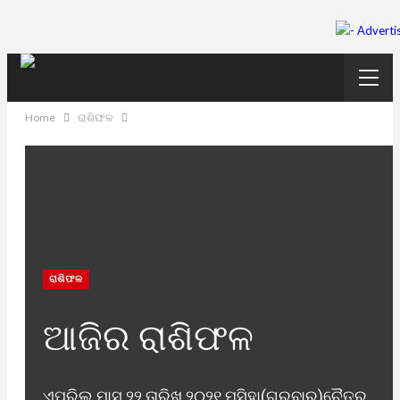
Home
ରାଶିଫଳ
ରାଶିଫଳ
ଆଜିର ରାଶିଫଳ
ଏପ୍ରିଲ ମାସ ୨୨ ତାରିଖ ୨୦୨୧ ମସିହା(ଗୁରୁବାର)ଚୈତ୍ର