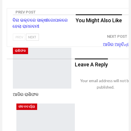
PREV POST
You Might Also Like
ବିନା ଭକ୍ତରେ ସାକ୍ଷୀଗୋପାଳରେ
ହେଲା ରାମନବମୀ
NEXT POST
PREV
NEXT
ଆଜିର ଅନୁଚିନ୍ତା
ରାଶିଫଳ
Leave A Reply
Your email address will not be
published.
ଆଜିର ରାଶିଫଳ
ଜୀବନଚର୍ଯ୍ୟା