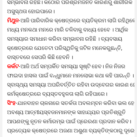
ସମ୍ଭାବନା ରହିଛି। କଠୋର ପରିଶ୍ରମଜନିତ କାରଣରୁ ଶାରୀରିକ
ଅସୁସ୍ଥତା ହୋଇପାରେ।
ମିଥୁନ
-ଆଜି ପାରିବାରିକ କ୍ଷେତ୍ରରେ ବ୍ୟତିକ୍ରମ ଲାଗି ରହିଥିଲେ
ମଧ୍ୟ ମନକଥା ମନରେ ମାରି ଚଳିବାକୁ ବାଧ୍ୟ ହେବେ । ଆର୍ଥିକ
ସମସ୍ୟାର ସମାଧାନ କରିବା ସମ୍ଭାବନା ରହିଛି । ବ୍ୟବସାୟ
କ୍ଷେତ୍ରରେ ଯେତେଟା ପରିସ୍ଥିତିକୁ ଜଟିଳ ମନେକରୁଛନ୍ତି,
ବାସ୍ତବରେ ସେପରି କିଛି ହେବନି ।
କର୍କଟ
-ଆଜି ଅର୍ଥ ସମ୍ପର୍କିତ ସମସ୍ୟା ସୃଷ୍ଟି ହେବ। ନିଜ ନିଜର
ଫାଇଦା ହାସଲ ପାଇଁ ବନ୍ଧୁମାନେ ମନଲୋଭା କଥା କହି ପାରନ୍ତି ।
ସ୍ବାସ୍ଥ୍ୟ ସମସ୍ୟା ଅପରିବର୍ତ୍ତିତ ରହିବା ଉଦ୍‌ବେଗର କାରଣ ହ
କର୍ମକ୍ଷେତ୍ରରେ ବ୍ୟସ୍ତବହୁଳତା ଲାଗି ରହିପାରେ।
ସିଂହ
-ଯାନବାହନ ଚାଳନାରେ ସତର୍କତା ଅବଲମ୍ବନ କରିବା ଭଲ ହେ
ଅବଶ୍ୟ ଆତ୍ମୀୟସ୍ବଜନମାନଙ୍କ ସାହାଯ୍ୟର ପ୍ରତିଶ୍ରୁତି
ଆପଣଙ୍କୁ ନୂତନ କର୍ମାରମ୍ଭ ପାଇଁ ପ୍ରେରଣା ପ୍ରଦାନ କରିବ।
ପ୍ରତ୍ୟେକ କ୍ଷେତ୍ରରେ ଅଜଣା ଅଶୁଣା ବ୍ୟକ୍ତିଙ୍କଠାରୁ ଦୂରେ