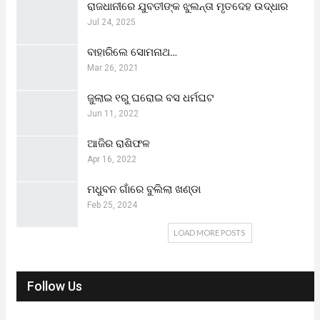
ରାଜଧାନୀରେ ଯୁବତୀଙ୍କ ଝୁଲନ୍ତା ମୃତଦେହ ଉଦ୍ଧାର
Jul 24, 2025
ବାହାରିଲେ ସୋମନାଥ…
Mar 26, 2021
ଜୁଲାଇ ୧ରୁ ଘରୋଇ ବସ ଧର୍ମଘଟ
Jun 11, 2022
ଆଜିର ରାଶିଫଳ
Apr 16, 2022
ମଧୁବନ ଗାଁରେ ବୁଲିଲା ଖଣ୍ଡା
Feb 25, 2024
LOAD MORE POSTS
Follow Us