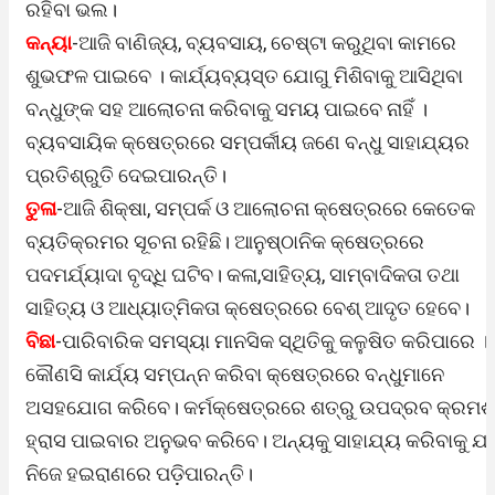
ରହିବା ଭଲ।
କନ୍ୟା
-ଆଜି ବାଣିଜ୍ୟ, ବ୍ୟବସାୟ, ଚେଷ୍ଟା କରୁଥିବା କାମରେ
ଶୁଭଫଳ ପାଇବେ । କାର୍ଯ୍ୟବ୍ୟସ୍ତ ଯୋଗୁ ମିଶିବାକୁ ଆସିଥିବା
ବନ୍ଧୁଙ୍କ ସହ ଆଲୋଚନା କରିବାକୁ ସମୟ ପାଇବେ ନାହିଁ ।
ବ୍ୟବସାୟିକ କ୍ଷେତ୍ରରେ ସମ୍ପର୍କୀୟ ଜଣେ ବନ୍ଧୁ ସାହାଯ୍ୟର
ପ୍ରତିଶ୍ରୁତି ଦେଇପାରନ୍ତି।
ତୁଳା
-ଆଜି ଶିକ୍ଷା, ସମ୍ପର୍କ ଓ ଆଲୋଚନା କ୍ଷେତ୍ରରେ କେତେକ
ବ୍ୟତିକ୍ରମର ସୂଚନା ରହିଛି। ଆନୁଷ୍ଠାନିକ କ୍ଷେତ୍ରରେ
ପଦମର୍ଯ୍ୟାଦା ବୃଦ୍ଧି ଘଟିବ। କଳା,ସାହିତ୍ୟ, ସାମ୍ବାଦିକତା ତଥା
ସାହିତ୍ୟ ଓ ଆଧ୍ୟାତ୍ମିକତା କ୍ଷେତ୍ରରେ ବେଶ୍ ଆଦୃତ ହେବେ।
ବିଛା
-ପାରିବାରିକ ସମସ୍ୟା ମାନସିକ ସ୍ଥିତିକୁ କଳୁଷିତ କରିପାରେ ।
କୌଣସି କାର୍ଯ୍ୟ ସମ୍ପନ୍ନ କରିବା କ୍ଷେତ୍ରରେ ବନ୍ଧୁମାନେ
ଅସହଯୋଗ କରିବେ। କର୍ମକ୍ଷେତ୍ରରେ ଶତ୍ରୁ ଉପଦ୍ରବ କ୍ରମଶ
ହ୍ରାସ ପାଇବାର ଅନୁଭବ କରିବେ। ଅନ୍ୟକୁ ସାହାଯ୍ୟ କରିବାକୁ ଯ
ନିଜେ ହଇରାଣରେ ପଡ଼ିପାରନ୍ତି।