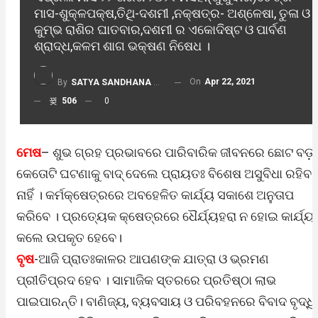
ମାସ-ଶୁକ୍ଳପକ୍ଷ,ତିଥି-ଦଶମୀ ,ନକ୍ଷତ୍ର- ଅଶ୍ଳେଷା, ତୁଳା ଓ
କୁମ୍ଭ ରାଶିର ଘାତବାର,ଦଶମୀ ର ଏକୋଦିଷ୍ଟ ଓ ପାର୍ବଣ
ଶ୍ରାଦ୍ଧ,କଳମ ଶାଗ ଭକ୍ଷଣ ନିଷେଧ ।
On
Apr 22, 2021
By
SATYA SANDHANA DESK
506
0
ମେଷ
– ଶୁଭ ଗ୍ରହ ପ୍ରଭାବରେ ପାରିବାରିକ ଜୀବନରେ ଛୋଟ ବଡ଼
କେତୋଟି ଘଟଣାକୁ ବାଦ୍ ଦେଲେ ପ୍ରାୟତଃ ବିଶେଷ ଅସୁବିଧା ରହିବ
ନାହିଁ । କର୍ମକ୍ଷେତ୍ରରେ ଅବହେଳିତ କାର୍ଯ୍ୟ ସକାଶେ ଅନୁତାପ
କରିବେ । ପ୍ରତ୍ୟେକ କ୍ଷେତ୍ରରେ ଧୈର୍ଯ୍ୟହରା ନ ହୋଇ କାର୍ଯ୍ୟ
କଲେ ଉପକୃତ ହେବେ।
ବୃଷ
-ଆଜି ପ୍ରାତଃକାଳର ଆପଣଙ୍କ ଯାତ୍ରା ଓ ଭ୍ରମଣ
ପ୍ରୀତିପ୍ରଦ ହେବ । ସାମାଜିକ ସ୍ତରରେ ପ୍ରତିଷ୍ଠା ଲାଭ
ପାଇପାରନ୍ତି। ବାଣିଜ୍ୟ, ବ୍ୟବସାୟ ଓ ପରିବହନରେ ବିବାଦ ବୃଦ୍ଧ