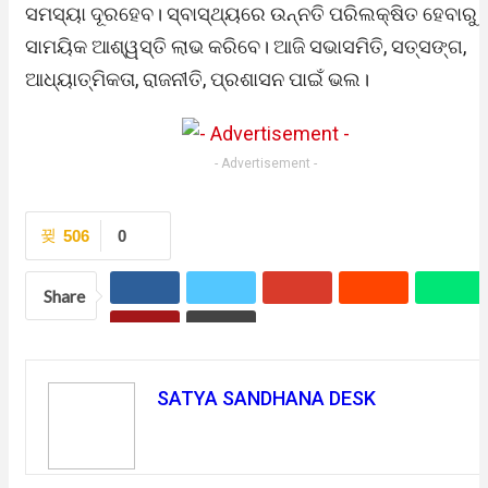
ସମସ୍ୟା ଦୂରହେବ। ସ୍ବାସ୍ଥ୍ୟରେ ଉନ୍ନତି ପରିଲକ୍ଷିତ ହେବାରୁ
ସାମୟିକ ଆଶ୍ୱସ୍ତି ଲାଭ କରିବେ। ଆଜି ସଭାସମିତି, ସତ୍‌ସଙ୍ଗ,
ଆଧ୍ୟାତ୍ମିକତା, ରାଜନୀତି, ପ୍ରଶାସନ ପାଇଁ ଭଲ।
- Advertisement -
506
0
Share
SATYA SANDHANA DESK