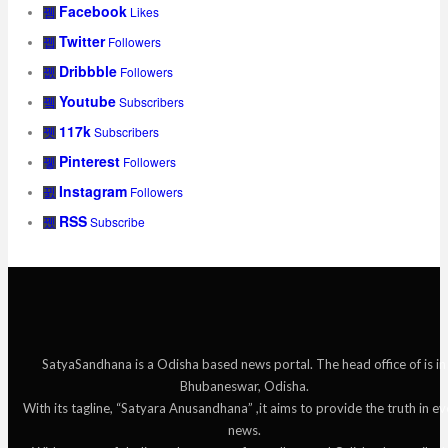
Facebook
Likes
Twitter
Followers
Dribbble
Followers
Youtube
Subscribers
117k
Subscribers
Pinterest
Followers
Instagram
Followers
RSS
Subscribe
SatyaSandhana is a Odisha based news portal. The head office of is in
Bhubaneswar, Odisha.
With its tagline, “Satyara Anusandhana” ,it aims to provide the truth in ev
news.