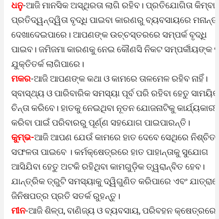
ଧନୁ
-ଆଜି ମାନସିକ ଅସ୍ଥିରତା ଲାଗି ରହିବ। ପ୍ରତିଯୋଗିତା କିମ୍ବା
ପ୍ରତିଦ୍ୱନ୍ଦ୍ୱିତା ବୃଦ୍ଧି ପାଇବା କାରଣରୁ ବ୍ୟବସାୟରେ ମନାନ୍
ଦେଖାଦେଇପାରେ। ଆପଣଙ୍କ ଉଚ୍ଚସ୍ତରରେ ସମ୍ପର୍କ ବୃଦ୍ଧି
ପାଇବ। ଜମିଜମା କାରଣକୁ ନେଇ କୌଣସି ନିକଟ ସମ୍ପର୍କୀୟଙ୍କ 
ଯୁକ୍ତିତର୍କ ଲାଗିପାରେ।
ମକର
-ଆଜି ଆପଣଙ୍କ କଥା ଓ କାମରେ ତାଳମେଳ ରହିବ ନାହିଁ।
ସ୍ବାସ୍ଥ୍ୟ ଓ ପାରିବାରିକ ସମସ୍ୟା ପୂର୍ବ ପରି ରହିବା ହେତୁ ସାମୟିକ
ଚିନ୍ତା କରିବେ। ହାତକୁ ନେଇଥିବା ନୂତନ ଯୋଜନାଟିକୁ କାର୍ଯ୍ୟକାରୀ
କରିବା ପାଇଁ ପରିବାରରୁ ପୂର୍ଣ୍ଣ ସହଯୋଗ ପାଇପାରନ୍ତି।
କୁମ୍ଭ-
ଆଜି ଆପଣ ଯେଉଁ କାମରେ ହାତ ଦେବେ ସେଥିରେ ନିଶ୍ଚିତ
ସଫଳତା ପାଇବେ । କର୍ମକ୍ଷେତ୍ରରେ ହାତ ପାହାନ୍ତାକୁ ସୁଯୋଗ
ଆସିଯିବା ହେତୁ ଅଟକି ରହିଥିବା କାମଗୁଡ଼ିକ ତ୍ୱରାନ୍ବିତ ହେବ।
ଯାନ୍ତ୍ରିକ ତ୍ରୁଟି ସମସ୍ୟାକୁ ଦ୍ୱିଗୁଣିତ କରିପାରେ ଏବଂ ଯାତ୍ରା
ଜିନିଷପତ୍ର ପ୍ରତି ସତର୍କ ରୁହନ୍ତୁ।
ମୀନ
-ଆଜି ଶିଳ୍ପ, ବାଣିଜ୍ୟ ଓ ବ୍ୟବସାୟ, ପରିବହନ କ୍ଷେତ୍ରରେ