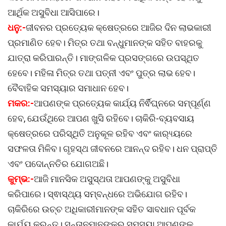
ଆର୍ଥିକ ଅସୁବିଧା ଆସିପାରେ।
ଧନୁ:-
ଜୀବନର ପ୍ରତ୍ୟେକ କ୍ଷେତ୍ରରେ ଆଜିର ଦିନ ଲାଭକାରୀ
ପ୍ରମାଣିତ ହେବ। ମିତ୍ର ତଥା ବନ୍ଧୁମାନଙ୍କ ସହିତ ବାହରକୁ
ଯାତ୍ରା କରିପାରନ୍ତି। ମାଙ୍ଗଳିକ ପ୍ରସଙ୍ଗରେ ଉପସ୍ଥିତ
ହେବେ। ମହିଳା ମିତ୍ର ତଥା ପତ୍ନୀ ଏବଂ ପୁତ୍ର ଲାଭ ହେବ।
ବୈବାହିକ ସମସ୍ୟାର ସମାଧାନ ହେବ।
ମକର:-
ଆପଣଙ୍କ ପ୍ରତ୍ୟେକ କାର୍ଯ୍ୟ ନିର୍ଵିଘ୍ନରେ ସମ୍ପୂର୍ଣ୍ଣ
ହେବ, ଯେଉଁଥିରେ ଆପଣ ଖୁସି ରହିବେ। ଚାକିରି-ବ୍ୟବସାୟ
କ୍ଷେତ୍ରରେ ପରିସ୍ଥିତି ଅନୁକୂଳ ରହିବ ଏବଂ କାର‌୍ୟ୍ୟରେ
ସଫଳତା ମିଳିବ। ଗୃହସ୍ଥ ଜୀବନରେ ଆନନ୍ଦ ରହିବ। ଧନ ପ୍ରାପ୍ତି
ଏବଂ ପଦୋନ୍ନତିର ଯୋଗଅଛି।
କୁମ୍ଭ:-
ଆଜି ମାନସିକ ଅସୁସ୍ଥତା ଆପଣଙ୍କୁ ଅସୁବିଧା
କରିପାରେ। ସ୍ଵାସ୍ଥ୍ୟ ସମ୍ବନ୍ଧରେ ଅଭିଯୋଗ ରହିବ।
ଚାକିରିରେ ଉଚ୍ଚ ଅଧିକାରୀମାନଙ୍କ ସହିତ ସାବଧାନ ପୂର୍ବକ
କାର୍ଯ୍ୟ କରନ୍ତୁ। ସନ୍ତାନମାନଙ୍କର ସମସ୍ୟା ଆପଣଙ୍କୁ