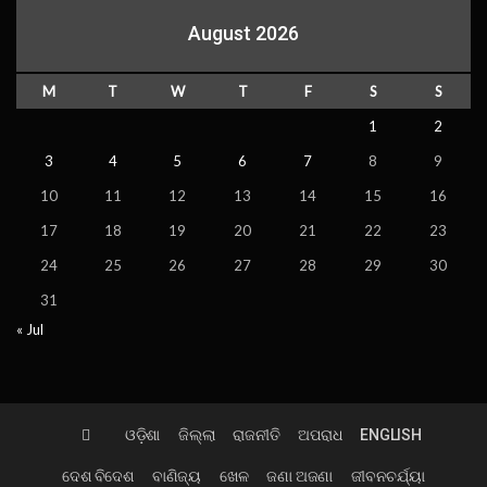
August 2026
M
T
W
T
F
S
S
1
2
3
4
5
6
7
8
9
10
11
12
13
14
15
16
17
18
19
20
21
22
23
24
25
26
27
28
29
30
31
« Jul
ଓଡ଼ିଶା
ଜିଲ୍ଲା
ରାଜନୀତି
ଅପରାଧ
ENGLISH
ଦେଶ ବିଦେଶ
ବାଣିଜ୍ୟ
ଖେଳ
ଜଣା ଅଜଣା
ଜୀବନଚର୍ଯ୍ୟା