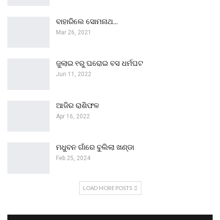
ବାହାରିଲେ ସୋମନାଥ…
Mar 26, 2021
ଜୁଲାଇ ୧ରୁ ଘରୋଇ ବସ ଧର୍ମଘଟ
Jun 11, 2022
ଆଜିର ରାଶିଫଳ
Apr 16, 2022
ମଧୁବନ ଗାଁରେ ବୁଲିଲା ଖଣ୍ଡା
Feb 25, 2024
LOAD MORE POSTS