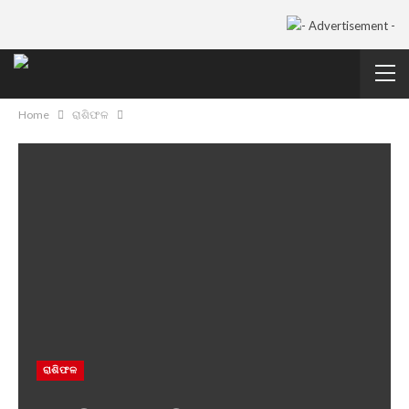
Home
ରାଶିଫଳ
ରାଶିଫଳ