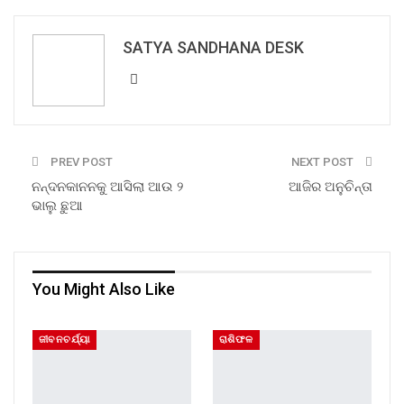
SATYA SANDHANA DESK
PREV POST
NEXT POST
ନନ୍ଦନକାନନକୁ ଆସିଲା ଆଉ ୨
ଆଜିର ଅନୁଚିନ୍ତା
ଭାଲୁ ଛୁଆ
You Might Also Like
ଜୀବନଚର୍ଯ୍ୟା
ରାଶିଫଳ