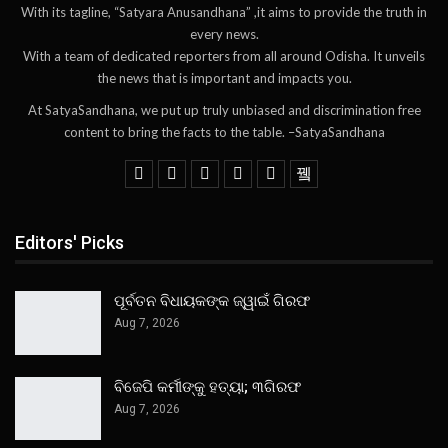
With its tagline, “Satyara Anusandhana” ,it aims to provide the truth in
every news.
With a team of dedicated reporters from all around Odisha. It unveils
the news that is important and impacts you.
At SatyaSandhana, we put up truly unbiased and discrimination free
content to bring the facts to the table. –SatyaSandhana
Editors' Picks
ପୂର୍ବତନ ବିଧାୟକଙ୍କ ଜ୍ୱାଇଁ ଗିରଫ
Aug 7, 2026
ବିଜେପି କର୍ମୀଙ୍କୁ ହତ୍ୟା; ୩ଗିରଫ
Aug 7, 2026