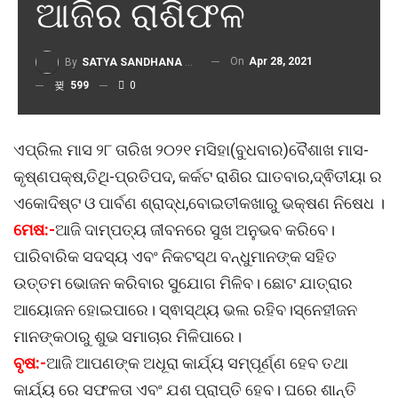
ଆଜିର ରାଶିଫଳ
On
Apr 28, 2021
By
SATYA SANDHANA DESK
599
0
ଏପ୍ରିଲ ମାସ ୨୮ ତାରିଖ ୨୦୨୧ ମସିହା(ବୁଧବାର)ବୈଶାଖ ମାସ-
କୃଷ୍ଣପକ୍ଷ,ତିଥି-ପ୍ରତିପଦ, କର୍କଟ ରାଶିର ଘାତବାର,ଦ୍ଵିତୀୟା ର
ଏକୋଦିଷ୍ଟ ଓ ପାର୍ବଣ ଶ୍ରାଦ୍ଧ,ବୋଇତୀକଖାରୁ ଭକ୍ଷଣ ନିଷେଧ ।
ମେଷ:-
ଆଜି ଦାମ୍ପତ୍ୟ ଜୀବନରେ ସୁଖ ଅନୁଭବ କରିବେ।
ପାରିବାରିକ ସଦସ୍ୟ ଏବଂ ନିକଟସ୍ଥ ବନ୍ଧୁମାନଙ୍କ ସହିତ
ଉତ୍ତମ ଭୋଜନ କରିବାର ସୁଯୋଗ ମିଳିବ। ଛୋଟ ଯାତ୍ରାର
ଆୟୋଜନ ହୋଇପାରେ। ସ୍ଵାସ୍ଥ୍ୟ ଭଲ ରହିବ।ସ୍ନେହୀଜନ
ମାନଙ୍କଠାରୁ ଶୁଭ ସମାଚାର ମିଳିପାରେ।
ବୃଷ:-
ଆଜି ଆପଣଙ୍କ ଅଧୂରା କାର୍ଯ୍ୟ ସମ୍ପୂର୍ଣ୍ଣ ହେବ ତଥା
କାର୍ଯ୍ୟ ରେ ସଫଳତା ଏବଂ ଯଶ ପ୍ରାପ୍ତି ହେବ। ଘରେ ଶାନ୍ତି