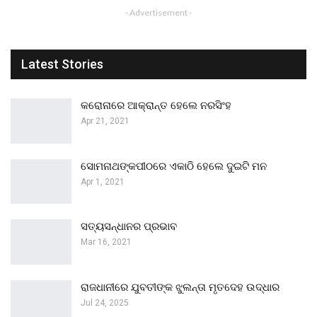
- Advertisement -
Latest Stories
କରୋନାରେ ଆକ୍ରାନ୍ତ ହେଲେ ନରସିଂହ
Apr 21, 2021
ସୋମନାଥଙ୍କପୀଠରେ ଏକାଠି ହେଲେ ଦୁଇଟି ମନ
Apr 1, 2021
ସତ୍ୟସନ୍ଧାନର ପ୍ରଭାବ
Mar 16, 2021
ରାଜଧାନୀରେ ଯୁବତୀଙ୍କ ଝୁଲନ୍ତା ମୃତଦେହ ଉଦ୍ଧାର
Jul 24, 2025