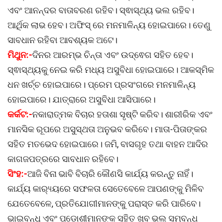
ଏବଂ ଆନନ୍ଦର ବାତାବରଣ ରହିବ। ସ୍ଵାସ୍ଥ୍ୟ ଭଲ ରହିବ।
ଆର୍ଥିକ ଲାଭ ହେବ। ଅଫିସ୍ ରେ ମନମାଳିନ୍ୟ ହୋଇପାରେ। ତେଣୁ
ସାବଧାନ ରହିବା ଆବଶ୍ୟକ ଅଟେ।
ମିଥୁନ:-
ଦିନର ଆରମ୍ଭ ଚିନ୍ତା ଏବଂ ଉଦ୍ଵେଗ ସହିତ ହେବ।
ସ୍ଵାସ୍ଥ୍ୟକୁ ନେଇ କରି ମଧ୍ୟ ଅସୁବିଧା ହୋଇପାରେ। ଆକସ୍ମିକ
ଧନ ଖର୍ଚ୍ଚ ହୋଇପାରେ। ପ୍ରେମ ପ୍ରସଂଗରେ ମନମାଳିନ୍ୟ
ହୋଇପାରେ। ଯାତ୍ରାରେ ଅସୁବିଧା ଆସିପାରେ।
କର୍କଟ:-
ନକାରାତ୍ମକ ବିଚାର ହତାଶା ସୃଷ୍ଟି କରିବ। ଶାରୀରିକ ଏବଂ
ମାନସିକ ରୂପରେ ଅସୁସ୍ଥତା ଅନୁଭବ କରିବେ। ମାତା-ପିତାଙ୍କର
ସହିତ ମତଭେଦ ହୋଇପାରେ। ଜମି, ବାସଗୃହ ତଥା ବାହନ ଆଦିର
କାଗଜପତ୍ରରେ ସାବଧାନ ରହିବେ।
ସିଂହ:-
ଆଜି ବିନା ଭାବି ବିଚାରି କୌଣସି କାର୍ଯ୍ୟ କରନ୍ତୁ ନାହିଁ।
କାର୍ଯ୍ୟ କାର‌୍ୟ୍ୟରେ ସଫଳତା ସେତେବେଳେ ଆପଣଙ୍କୁ ମିଳିବ
ଯେତେବେଳେ, ପ୍ରତିଯୋଗୀମାନଙ୍କୁ ପରାସ୍ତ କରି ପାରିବେ।
ଭାଇବନ୍ଧୁ ଏବଂ ପଡ଼ୋଶୀମାନଙ୍କ ସହିତ ଖୂବ ଭଲ ସମ୍ବନ୍ଧ