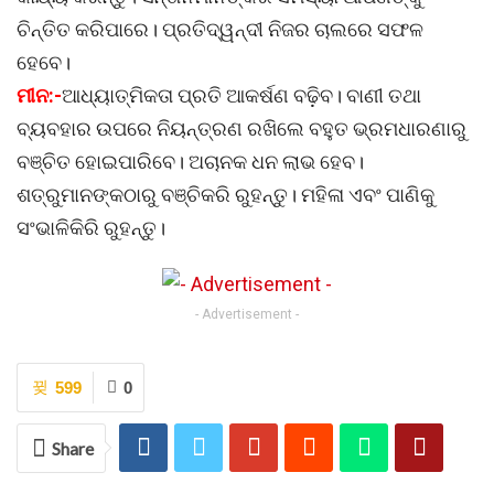
ଚିନ୍ତିତ କରିପାରେ। ପ୍ରତିଦ୍ୱନ୍ଦୀ ନିଜର ଚାଲରେ ସଫଳ
ହେବେ।
ମୀନ:-
ଆଧ୍ୟାତ୍ମିକତା ପ୍ରତି ଆକର୍ଷଣ ବଢ଼ିବ। ବାଣୀ ତଥା
ବ୍ୟବହାର ଉପରେ ନିୟନ୍ତ୍ରଣ ରଖିଲେ ବହୁତ ଭ୍ରମଧାରଣାରୁ
ବଞ୍ଚିତ ହୋଇପାରିବେ। ଅଚାନକ ଧନ ଲାଭ ହେବ।
ଶତ୍ରୁମାନଙ୍କଠାରୁ ବଞ୍ଚିକରି ରୁହନ୍ତୁ। ମହିଳା ଏବଂ ପାଣିକୁ
ସଂଭାଳିକିରି ରୁହନ୍ତୁ।
- Advertisement -
599
0
Share