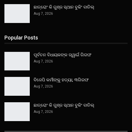
ଛାତ୍ରୋଂ କି ଗୁଞ୍ଜ ସ୍ଥାନ ବୁକିଂ ବାତିଲ୍
Aug 7, 2026
Popular Posts
ପୂର୍ବତନ ବିଧାୟକଙ୍କ ଜ୍ୱାଇଁ ଗିରଫ
Aug 7, 2026
ବିଜେପି କର୍ମୀଙ୍କୁ ହତ୍ୟା; ୩ଗିରଫ
Aug 7, 2026
ଛାତ୍ରୋଂ କି ଗୁଞ୍ଜ ସ୍ଥାନ ବୁକିଂ ବାତିଲ୍
Aug 7, 2026