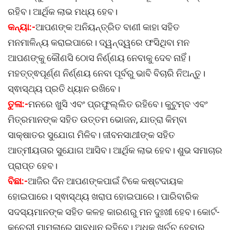
ରହିବ। ଆର୍ଥିକ ଲାଭ ମଧ୍ୟ ହେବ।
କନ୍ୟା:-
ଆପଣଙ୍କ ଅନିୟନ୍ତ୍ରିତ ବାଣୀ କାହା ସହିତ
ମନମାଳିନ୍ୟ କରାଇପାରେ। ଦ୍ୱନ୍ଦ୍ୱରେ ଫସିଥିବା ମନ
ଆପଣଙ୍କୁ କୌଣସି ଠୋସ ନିର୍ଣ୍ଣୟ ନେବାକୁ ଦେବ ନାହିଁ।
ମହତ୍ତ୍ଵପୂର୍ଣ୍ଣ ନିର୍ଣ୍ଣୟ ନେବା ପୂର୍ବରୁ ଭାବି ବିଚାରି ନିଅନ୍ତୁ।
ସ୍ଵାସ୍ଥ୍ୟ ପ୍ରତି ଧ୍ୟାନ ରଖିବେ।
ତୁଳା:-
ମନରେ ଖୁସି ଏବଂ ପ୍ରଫୁଲ୍ଲିତ ରହିବେ। କୁଟୁମ୍ବ ଏବଂ
ମିତ୍ରମାନଙ୍କ ସହିତ ଉତ୍ତମ ଭୋଜନ, ଯାତ୍ରା କିମ୍ବା
ସାକ୍ଷାତର ସୁଯୋଗ ମିଳିବ। ଜୀବନସାଥୀଙ୍କ ସହିତ
ଆତ୍ମୀୟତାର ସୁଯୋଗ ଆସିବ। ଆର୍ଥିକ ଲାଭ ହେବ। ଶୁଭ ସମାଚାର
ପ୍ରାପ୍ତ ହେବ।
ବିଛା:-
ଆଜିର ଦିନ ଆପଣଙ୍କପାଇଁ ଟିକେ କଷ୍ଟଦାୟକ
ହୋଇପାରେ। ସ୍ଵାସ୍ଥ୍ୟ ଖରାପ ହୋଇପାରେ। ପାରିବାରିକ
ସଦସ୍ୟମାନଙ୍କ ସହିତ କଳହ କାରଣରୁ ମନ ଦୁଃଖୀ ହେବ। କୋର୍ଟ-
କଚେରୀ ମାମଲାରେ ସାବଧାନ ରହିବେ। ଅଧିକ ଖର୍ଚ୍ଚ ହେବାରୁ