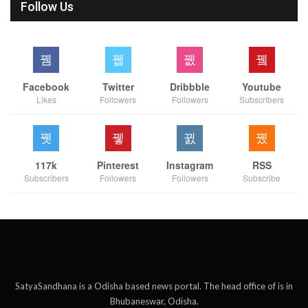
Follow Us
Facebook
Twitter
Dribbble
Youtube
Likes
Followers
Followers
Subscribers
117k
Pinterest
Instagram
RSS
Subscribers
Followers
Followers
Subscribe
SatyaSandhana is a Odisha based news portal. The head office of is in
Bhubaneswar, Odisha.