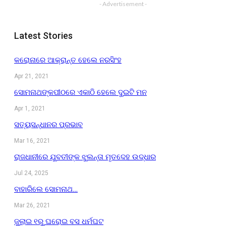
- Advertisement -
Latest Stories
କରୋନାରେ ଆକ୍ରାନ୍ତ ହେଲେ ନରସିଂହ
Apr 21, 2021
ସୋମନାଥଙ୍କପୀଠରେ ଏକାଠି ହେଲେ ଦୁଇଟି ମନ
Apr 1, 2021
ସତ୍ୟସନ୍ଧାନର ପ୍ରଭାବ
Mar 16, 2021
ରାଜଧାନୀରେ ଯୁବତୀଙ୍କ ଝୁଲନ୍ତା ମୃତଦେହ ଉଦ୍ଧାର
Jul 24, 2025
ବାହାରିଲେ ସୋମନାଥ…
Mar 26, 2021
ଜୁଲାଇ ୧ରୁ ଘରୋଇ ବସ ଧର୍ମଘଟ