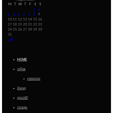
M
T
W
T
F
S
S
1
2
3
4
5
6
7
8
9
10
11
12
13
14
15
16
17
18
19
20
21
22
23
24
25
26
27
28
29
30
31
« Jul
HOME
ଓଡ଼ିଶା
ମହାନଗର
ଜିଲ୍ଲା
ରାଜନୀତି
ଅପରାଧ