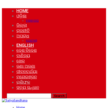
HOME
ଓଡ଼ିଶା
ମହାନଗର
ଜିଲ୍ଲା
ରାଜନୀତି
ଅପରାଧ
ଘୋଟାଲା
ENGLISH
ଦେଶ ବିଦେଶ
ବାଣିଜ୍ୟ
ଖେଳ
ଜଣା ଅଜଣା
ଜୀବନଚର୍ଯ୍ୟା
ମନୋରଞ୍ଜନ
ରାଶିଫଳ
ସତ୍ୟ ସନ୍ଧାନ
Home