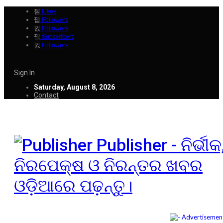
Likes
Followers
Followers
Subscribers
Followers
Sign In
Saturday, August 8, 2026
Contact
Publisher - ନିର୍ଭୀକ
ନିରପେକ୍ଷ ଓ ନିରନ୍ତର ଖବର
ଓଡ଼ିଆରେ ପଢ଼ନ୍ତୁ।