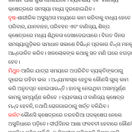
କ୍ଷେତ୍ରରେ ସମସ୍ୟା ମଧ୍ୟ ଦୂରହୋଇଯିବ।
ବୃଷ-
ଶାରୀରିକ ଅସୁସ୍ଥତା ମଧ୍ୟରେ କାମ କରିବାକୁ ବାଧ୍ୟ ହେବେ 
ପରିବାର, ଯାନବାହନ, ପରିବହନ ଏବଂ ବାଣିଜ୍ୟ, ଶିଳ୍ପ
କ୍ଷେତ୍ରରେ ମଧ୍ୟ ଶିଥିଳତା ଦେଖାଦେଇପାରେ। ବିଗତ ଦିନର
ସମସ୍ୟାଗୁଡ଼ିକର ସମାଧାନ ସକାଶେ ବିଭିନ୍ନ ପ୍ରକାର ଚିନ୍ତା ମନକ
ଆନ୍ଦୋଳିତ କରିବ। ଖଳଲୋକଙ୍କ କଥାକୁ ସତ ମଣି ଘରେ ଝଗଡ଼ା
ହେବ।
ମିଥୁନ-
ଆଜିର ଯାତ୍ରା ସମୟରେ ଅପରିଚିତ ବ୍ୟକ୍ତିଙ୍କଠାରୁ
ଦୂରେଇ ରହିବା ଭଲ । ଅନ୍ୟମନସ୍କ ହେତୁକ କୌଣସି ଭୁଲ୍‌ କାମ
କରି ଅନୁତପ୍ତ ହୋଇପାରନ୍ତି। ହାତକୁ ନେଇଥିବା ଅସମ୍ପୂର୍ଣ୍ଣ
କାମକୁ ସମ୍ପୂର୍ଣ୍ଣ କରିବେ । ବ୍ୟବସାୟ ଓ ବାଣିଜ୍ୟ କ୍ଷେତ୍ର
ମନ୍ଦ ହେବନି, ତଥାପିି ରୋଜଗାରଠାରୁ ଖର୍ଚ୍ଚ ବଳିଯିବ।
କର୍କଟ-
କୌଣସି କ୍ଷେତ୍ରରେ ତରବରିଆ ପଦକ୍ଷେପ ନେଲେ
ଅସୁବିଧାରେ ପଡ଼ିବେ। ଦୀର୍ଘଦିନର ଆଶା ଫଳବତୀ ହେବାରେ କୌଣସ