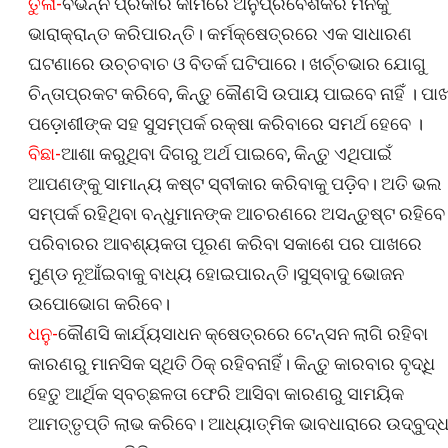
ତୁଳା-
ବିଭିନ୍ନ ପ୍ରକାର କାମରେ ଅନୁପ୍ରବେଶକରି ମନକୁ
ଭାରାକ୍ରାନ୍ତ କରିପାରନ୍ତି। କର୍ମକ୍ଷେତ୍ରରେ ଏକ ସାଧାରଣ
ଘଟଣାରେ ଉଚ୍ଚବାଚ ଓ ବିତର୍କ ଘଟିପାରେ। ଖର୍ଚ୍ଚଭାର ଯୋଗୁ
ଚିନ୍ତାପ୍ରକଟ କରିବେ, କିନ୍ତୁ କୌଣସି ଉପାୟ ପାଇବେ ନାହିଁ । ପା
ପଡ଼ୋଶୀଙ୍କ ସହ ସୁସମ୍ପର୍କ ରକ୍ଷା କରିବାରେ ସମର୍ଥ ହେବେ ।
ବିଛା-
ଆଶା କରୁଥିବା ଦିଗରୁ ଅର୍ଥ ପାଇବେ, କିନ୍ତୁ ଏଥିପାଇଁ
ଆପଣଙ୍କୁ ସାମାନ୍ୟ କଷ୍ଟ ସ୍ବୀକାର କରିବାକୁ ପଡ଼ିବ। ଅତି ଭଲ
ସମ୍ପର୍କ ରହିଥିବା ବନ୍ଧୁମାନଙ୍କ ଆଚରଣରେ ଅସନ୍ତୁଷ୍ଟ ରହିବେ
ପରିବାରର ଆବଶ୍ୟକତା ପୂରଣ କରିବା ସକାଶେ ପର ପାଖରେ
ମୁଣ୍ଡ ନୂଆଁଇବାକୁ ବାଧ୍ୟ ହୋଇପାରନ୍ତି।ସୁସ୍ବାଦୁ ଭୋଜନ
ଉପୋଭୋଗ କରିବେ।
ଧନୁ-
କୌଣସି କାର୍ଯ୍ୟସାଧନ କ୍ଷେତ୍ରରେ ଟେନ୍‌ସନ ଲାଗି ରହିବା
କାରଣରୁ ମାନସିକ ସ୍ଥିତି ଠିକ୍‌ ରହିବନାହିଁ। କିନ୍ତୁ କାରବାର ବୃଦ୍ଧି
ହେତୁ ଆର୍ଥିକ ସ୍ବଚ୍ଛଳତା ଫେରି ଆସିବା କାରଣରୁ ସାମୟିକ
ଆମତ୍ତୃପ୍ତି ଲାଭ କରିବେ। ଆଧ୍ୟାତ୍ମିକ ଭାବଧାରାରେ ଉଦ୍‌ବୁଦ୍