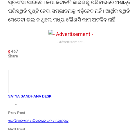
ପ୍ରଶଂସା ପାଇବେ। କଥା କଟାକଟି କାରଣରୁ ପରିବାରରେ ଅଶାନ୍
ପରିସ୍ଥିତି ସୃଷ୍ଟି ହେବା ସମ୍ଭାବନାକୁ ଏଡ଼ିହେବ ନାହିଁ। ଆର୍ଥିକ ସ୍ଥିତି
ସେତେଟା ଭଲ ନ ଥିଲେ ମଧ୍ୟ କୌଣସି କାମ ଅଟକିବ ନାହିଁ।
- Advertisement -
467
0
Share
SATYA SANDHANA DESK
Prev Post
ଏନଡିଆରଏଫ ପରିସରରେ ବନ ମହୋତ୍ସବ
Next Post