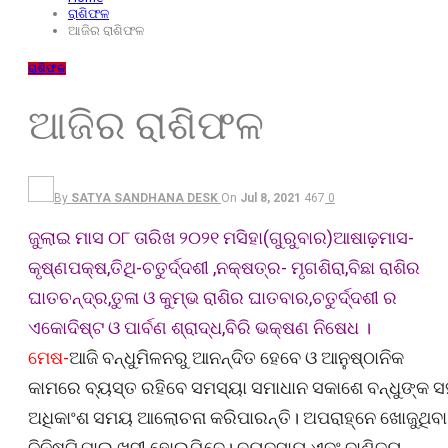
ରାଶିଫଳ
ଆଜିର ରାଶିଫଳ
ରାଶିଫଳ
ଆଜିର ରାଶିଫଳ
By
SATYA SANDHANA DESK
On
Jul 8, 2021
467
0
ଜୁଲାଇ ମାସ ୦୮ ତାରିଖ ୨୦୨୧ ମସିହା(ଗୁରୁବାର)ଆଷାଢ଼ମାସ-
କୃଷ୍ଣପକ୍ଷ,ତିଥି-ଚତୁର୍ଦ୍ଦଶୀ ,ନକ୍ଷତ୍ର- ମୃଗଶିରା,ବିଛା ରାଶିର
ଘାତଚନ୍ଦ୍ର,ତୁଳା ଓ କୁମ୍ଭ ରାଶିର ଘାତବାର,ଚତୁର୍ଦ୍ଦଶୀ ର
ଏକୋଦିଷ୍ଟ ଓ ପାର୍ବଣ ଶ୍ରାଦ୍ଧ,ବିରି ଭକ୍ଷଣ ନିଷେଧ ।
ମେଷ-
ଆଜି ବନ୍ଧୁମିଳନରୁ ଆନନ୍ଦିତ ହେବେ ଓ ଆନୁଷ୍ଠାନିକ
କାମରେ ବ୍ୟସ୍ତ ରହିବେ ସମସ୍ୟା ସମାଧାନ ସକାଶେ ବନ୍ଧୁଙ୍କ ସ
ଅଧିକାଂଶ ସମୟ ଆଲୋଚନା କରିପାରନ୍ତି। ଅପରାହ୍ନେ ଖୋଜୁଥିବା
ଜିନିଷଟି ପାଇ ଖୁସୀ ହୋଇଯିବେ। ବ୍ୟବସାୟ ଏବଂ ବାଣିଜ୍ୟ