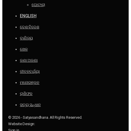
ଘୋଟାଲା
ENGLISH
ଦେଶ ବିଦେଶ
ବାଣିଜ୍ୟ
ଖେଳ
ଜଣା ଅଜଣା
ଜୀବନଚର୍ଯ୍ୟା
ମନୋରଞ୍ଜନ
ରାଶିଫଳ
ସତ୍ୟ ସନ୍ଧାନ
© 2026 - Satyasandhana. All Rights Reserved.
Website Design:
Sign in