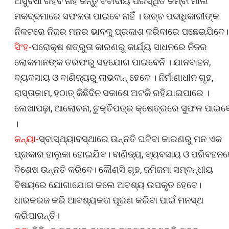
ଅସୁବିଧା ରହିବ ନାହିଁ କିନ୍ତୁ ବିବାଦୀୟ ପରିସ୍ଥିତି କିମ୍ବା ମାଲି
ମକଦ୍ଦମାରେ ସଫଳତା ପାଇବେ ନାହିଁ । ଉଚ୍ଚ ପଦାଧିକାରୀଙ୍କ
ନିକଟରେ ନିଜର ମନର ଭାବକୁ ପ୍ରକାଶ କରିବାରେ ପଛେଇଯିବେ।
ସିଂହ-
ପରୋକ୍ଷ ଶତ୍ରୁତା କାରଣରୁ କାର୍ଯ୍ୟ ସାଧନରେ ନିଜର
ଲୋକମାନଙ୍କ ତରଫରୁ ସହଯୋଗ ପାଇବେନି । ଯାନବାହନ,
ବ୍ୟବସାୟ ଓ ବାଣିଜ୍ୟରୁ ଲାଭବାନ୍‌ ହେବେ । ନିର୍ମାଣାଧୀନ ଗୃହ,
ରାସ୍ତାକାମ, ହଠାତ୍‌ କିଛିଦିନ ସକାଶେ ଅଟକି ରହିଯାଇପାରେ ।
ଲେଖାପଢ଼ା, ଆଲୋଚନା, ଚୁକ୍ତିପତ୍ର କ୍ଷେତ୍ରରେ ସୁଫଳ ପାଇବ
।
କନ୍ୟା-
ସ୍ବାସ୍ଥ୍ୟାବସ୍ଥାରେ ଉନ୍ନତି ଘଟିବା କାରଣରୁ ମନ ଏକ
ପ୍ରକାର ହାଲୁକା ହୋଇଯିବ। ବାଣିଜ୍ୟ, ବ୍ୟବସାୟ ଓ ପରିବହନ
ବିଶେଷ ଉନ୍ନତି କରିବେ। କୌଣସି ଗୃହ, ଜମିଜମା ସମ୍ବନ୍ଧୀୟ
ବିଷୟରେ ଯୋଗାଯୋଗ କଲେ ଅବଶ୍ୟ ଉପକୃତ ହେବେ।
ଧାରକରଜ କରି ଆବଶ୍ୟକତା ପୂରଣ କରିବା ପାଇଁ ମନସ୍ଥ
କରିପାରନ୍ତି।