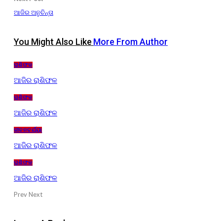
ଆଜିର ଅନୁଚିନ୍ତା
You Might Also Like
More From Author
ରାଶିଫଳ
ଆଜିର ରାଶିଫଳ
ରାଶିଫଳ
ଆଜିର ରାଶିଫଳ
ଜୀବନଚର୍ଯ୍ୟା
ଆଜିର ରାଶିଫଳ
ରାଶିଫଳ
ଆଜିର ରାଶିଫଳ
Prev
Next