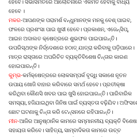
ହେବେ। ସଭାସମିତିରେ ଆଲୋଚନାରେ ଏକମତ ହେବାକୁ ବାଧ୍ୟ
ହେବେ ।
ମକର
-ଆପଣଙ୍କ ପରାମର୍ଶ ବନ୍ଧୁମାନଙ୍କ ମନକୁ ବେଶ୍‌ ପାଇବ,
ଫଳରେ ପ୍ରଶଂସା ପାଇ ଖୁସୀ ହେବେ। ପ୍ରକାଶନ, ଏଜେନ୍ସିପ୍‌,
ଆଇନ ଅଦାଲତ କ୍ଷେତ୍ରରେ ଶୁଭଫଳ ପାଇପାରନ୍ତି।
ଉପରିସ୍ଥଙ୍କ ନିର୍ଦ୍ଦେଶରେ ହଠାତ୍‌ ଯାତ୍ରା କରିବାକୁ ପଡ଼ିପାରେ।
ମାତ୍ର ରାସ୍ତାରେ ଅପରିଚିତ ବ୍ୟକ୍ତିବିଶେଷ ଚିନ୍ତାର କାରଣ
ହୋଇପାରନ୍ତି।
କୁମ୍ଭ-
କର୍ମକ୍ଷେତ୍ରରେ ଲୋକସମ୍ପର୍କ ବୃଦ୍ଧି ସକାଶେ ନୂତନ
ଉପାୟ ଖୋଜି ବାହାର କରିବାରେ ସମର୍ଥ ହେବେ। ପ୍ରତୀକ୍ଷା
କରିଥିବା କୌଣସି ଖବର ପାଇ ଖୁସି ହୋଇପାରନ୍ତି। ପାରିବାରିକ
ସମସ୍ୟା, ହଜିଯାଇଥିବା ଜିନିଷ ପାଇଁ ବ୍ୟସ୍ତତା ବଢ଼ିଯିବ। ଅଫିସ
ଛୋଟ ଘଟଣାକୁ ଚିନ୍ତା କରି ଟେନ୍‌ସନରେ ରହିପାରନ୍ତି।
ମୀନ-
ଆଜିର ଆନୁଷ୍ଠାନିକ କାମରେ ସମ୍ମାନନୀୟ ବ୍ୟକ୍ତି ବିଶେଷ
ସହାୟତା କରିବେ। ସାହିତ୍ୟ, ସାମ୍ବାଦିକତା କାମରେ ଉଚ୍ଚ