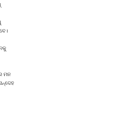
‌
ୁ
େବେ।
ନକୁ
ରେ ମନ
ସନ୍ଦେହ