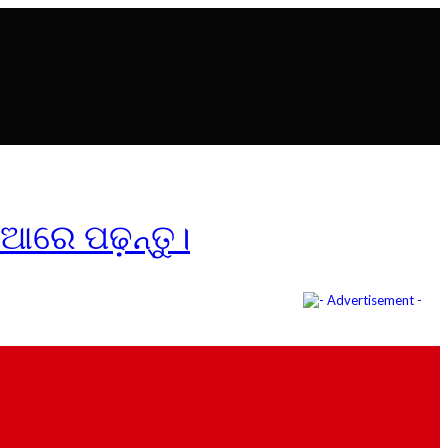
ିଆରେ ପଢ଼ନ୍ତୁ।