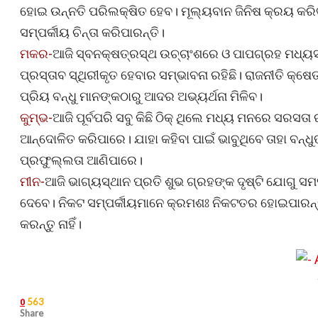
ହୋଇ ଉନ୍ନତି ପରିଲକ୍ଷିତ ହେବ। ମୂଲ୍ୟବାନ ଜିନିଷ କ୍ରୟ କରିବ
ସମ୍ପର୍କୀୟ ଚିନ୍ତା କରିପାରନ୍ତି।
ମକର-
ଆଜି ସ୍ବନକ୍ଷତ୍ରସ୍ଥ ଉଚ୍ଚାଂଶରେ ଓ ପାପଗ୍ରହ ମଧ୍ୟସ୍ଥ
ପ୍ରସ୍ତାବ ସ୍ଥିରୀକୃତ ହେବାର ସମ୍ଭାବନା ରହିଛି। ରାଜନୀତି କ୍
ପ୍ରିୟ ବନ୍ଧୁ ମାନଙ୍କଠାରୁ ଆଦର ଅଭ୍ୟର୍ଥନା ମିଳିବ।
କୁମ୍ଭ-
ଆଜି ପୂର୍ବପରି ସବୁ କିଛି ଠିକ୍‌ ଥିଲେ ମଧ୍ୟ ମନରେ ସରସତା ର
ଆନ୍ଦୋଳିତ କରିପାରେ। ଯାହା କହିବା ପାଇଁ ଭାବୁଥିବେ ତାହା ବନ୍ଧୁଙ୍
ପ୍ରଫୁଲ୍ଲତା ଆଣିପାରେ।
ମୀନ-
ଆଜି ଭାଗ୍ୟସ୍ଥାନ ପ୍ରତି ଶୁଭ ଗ୍ରହଙ୍କ ଦୃଷ୍ଟି ଯୋଗୁ ସ
ଦେବେ। ନିକଟ ସମ୍ପର୍କୀୟମାନେ କ୍ରମଶଃ ନିକଟତର ହୋଇପାରନ୍ତ
କରନ୍ତୁ ନାହିଁ।
563
0
Share