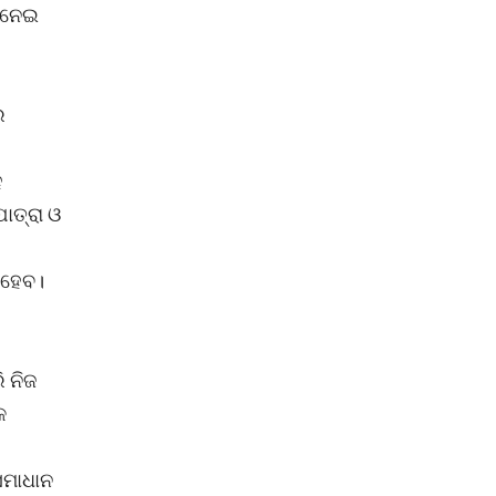
ୁ ନେଇ
ର
ହ
ାତ୍ରା ଓ
 ହେବ।
 ନିଜ
କ
ସମାଧାନ