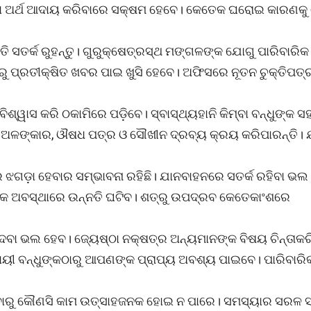
କେୟା ଅର୍ଥ ଆଦାୟ କରିବାରେ ସକ୍ଷମ ହେବେ। କେତେକ ଘରୋଇ କାରଣକ
ି ସତର୍କ ରୁହନ୍ତୁ। ଗୁରୁକ୍ଷେତ୍ରସ୍ଥ ମଙ୍ଗଳଙ୍କ ଯୋଗୁ ପାରିବାରିକ
ରୁ ପ୍ରତୀକ୍ଷିତ ଖବର ପାଇ ଖୁସି ହେବେ। ଅଫିସରେ ନୂତନ ଚୁକ୍ତିପତ୍
ଶ୍ୱାସ କରି ଠକାମିରେ ପଡ଼ିବେ। ସ୍ବାସ୍ଥ୍ୟହାନି କିମ୍ବା ବନ୍ଧୁଙ୍କ ସ
ୁ ଅଳଙ୍କାର, ଔଷଧ ପତ୍ର ଓ ସୌଖୀନ ଦ୍ରବ୍ୟ କ୍ରୟ କରିପାରନ୍ତି। ଯ
ଝଗଡ଼ା ହେବାର ସମ୍ଭାବନା ରହିଛି। ଯାନବାହନରେ ସତର୍କ ରହିବା ଭଲ
ିକ ଅବସ୍ଥାରେ ଉନ୍ନତି ଘଟିବ। ଶତ୍ରୁ ଉପଦ୍ରବ କେତେକାଂଶରେ
ଦେବା ଭଲ ହେବ। ଜ୍ୟେଷ୍ଠା ନକ୍ଷତ୍ର ଅନ୍ୟମାନଙ୍କ ବିଷୟ ଚିନ୍ତାକରି
ୁଯାୟୀ ବନ୍ଧୁଙ୍କଠାରୁ ଆପଣଙ୍କ ପ୍ରାପ୍ୟ ଅବଶ୍ୟ ପାଇବେ। ପାରିବାରି
ହୁଥିବାରୁ କୌଣସି କାମ ଉତ୍ସାହଜନକ ହୋଇ ନ ପାରେ। ସମସ୍ୟାର ସରଳ 