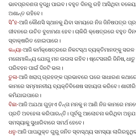
ଭାବପ୍ରବଣତା ବୃଦ୍ଧି ପାଇବ। ବହୁତ ଦିନରୁ ରହି ଆସିଥିବା ବ
ଅଶାନ୍ତ ରହିବେ।
ସି˚ହ-
ଆଜି କୌଣସି ସ୍ଥାନକୁ ଯିବା ସମୟରେ ନିଜ ଜିନିଷପତ୍ର ପ୍ରତ
ଜୀବନରେ ଉଚିତ ବୁଝାମଣା ହେବ। ଚାକିରି କ୍ଷେତ୍ରରେ ବହୁତ ଦିନ
ସ୍ବାକ୍ଷରିତ ହୋଇପାରେ।
କନ୍ୟା-
ଆଜି କର୍ମକ୍ଷେତ୍ରରେ ନିକଟସ୍ଥ ବ୍ୟକ୍ତିମାନଙ୍କୁ ସରଳ ବି
ମନୋମାଳିନ୍ୟ ଯୋଗୁ ମନ ଉଦାସ ରହିବ। ଷ୍ଟେସନାରି ଜିନିଷ, ଧାତ
ପରିବହନ ପାଇଁ ଦିନଟି ଭଲ।
ତୁଳା-
ଆଜି ଖରାପ୍ ଗ୍ରହଙ୍କ ପ୍ରଭାବରେ ଘରେ ସାଧାରଣ କଥାରେ 
କାମରେ ସମ୍ମାନନୀୟ ବ୍ୟକ୍ତିବିଶେଷ ସହାୟତା କରିବେ। ଶାରୀର
କମିଯାଇପାରେ।
ବିଛା-
ଆଜି ଅଯଥା ଗୁଡ଼ାଏ ଚିନ୍ତା ମନକୁ ନ ଆଣି ନିଜ କାମରେ ମନ
ପ୍ରତି ଅବହେଳା କରିପାରନ୍ତି। ପୂର୍ବରୁ ଆଲୋଚନା କରିଥିବା ଅନ
ସମସ୍ୟାକୁ ସୁଧାରିବାରେ ସମର୍ଥ ହେବେ।
ଧନୁ-
ଆଜି ପାପଯୁକ୍ତ ଗୁରୁ ଜନିତ ସ୍ବାସ୍ଥ୍ୟ ସମସ୍ୟା ଲାଗିର