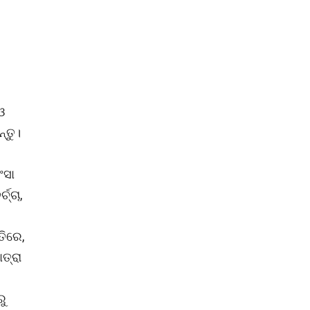
ଓ
୍ତୁ।
ଂସା
୍ଚା,
ତିରେ,
ତ୍ରା
ରୁ