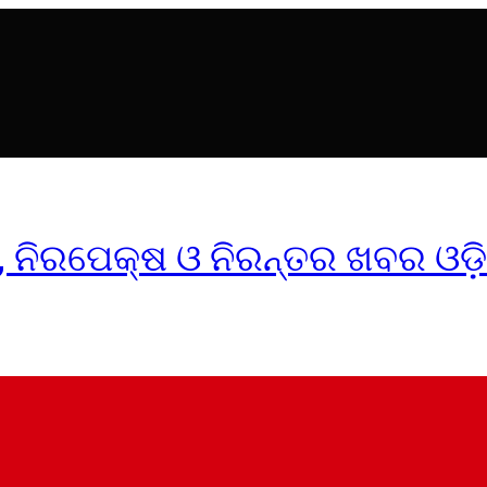
ୀକ, ନିରପେକ୍ଷ ଓ ନିରନ୍ତର ଖବର ଓଡ଼