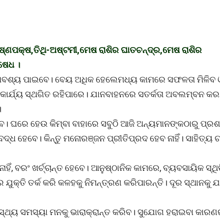
ଷ୍ଣପକ୍ଷ,ତିଥି-ଅଷ୍ଟମୀ,ମେଷ ରାଶିର ଘାତଚନ୍ଦ୍ର,ମେଷ ରାଶିର
ଷେଧ ।
 ତାହା ଅବଶ୍ୟ ପାଇବେ। ବେୟ ଅଧିକ ହେଲେମଧ୍ୟ କାମରେ ସଫଳତା ମିଳିବ 
ୀନ କାର୍ଯ୍ୟ ସ୍ଥଗିତ ରହିପାରେ। ଯାନବାହନରେ ସତର୍କତା ଅବଲମ୍ବନ କରନ
।
ବ। ଘରେ ହେଉ କିମ୍ବା ବାହାରେ ସବୁଠି ଆଜି ଅନ୍ୟମାନଙ୍କଠାରୁ ପ୍ରଶ
ହେବେ। କିନ୍ତୁ ମନୋରଞ୍ଜନ ପ୍ରୀତିପ୍ରଦ ହେବ ନାହିଁ। ସାହିତ୍ୟ ଚର୍ଚ
ିଁ, ବରଂ ଖର୍ଚ୍ଚାନ୍ତ ହେବେ। ଆନୁଷ୍ଠାନିକ କାମରେ, ବ୍ୟବସାୟିକ ସ୍ଥି
ୁକ୍ତି ତର୍କ କରି କଳହକୁ ନିମନ୍ତ୍ରଣ କରିପାରନ୍ତି। ଦୂର ସ୍ଥାନକୁ ଯା
ାସ୍ଥ୍ୟ ସମସ୍ୟା ମନକୁ ଭାରାକ୍ରାନ୍ତ କରିବ। ସୁଯୋଗ ହରାଇବା କାରଣ