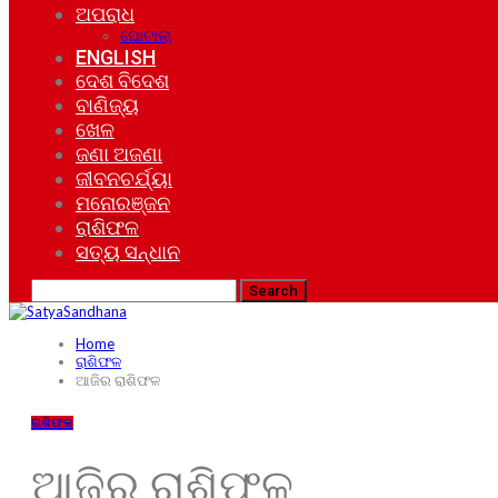
ଅପରାଧ
ଘୋଟାଲା
ENGLISH
ଦେଶ ବିଦେଶ
ବାଣିଜ୍ୟ
ଖେଳ
ଜଣା ଅଜଣା
ଜୀବନଚର୍ଯ୍ୟା
ମନୋରଞ୍ଜନ
ରାଶିଫଳ
ସତ୍ୟ ସନ୍ଧାନ
Home
ରାଶିଫଳ
ଆଜିର ରାଶିଫଳ
ରାଶିଫଳ
ଆଜିର ରାଶିଫଳ