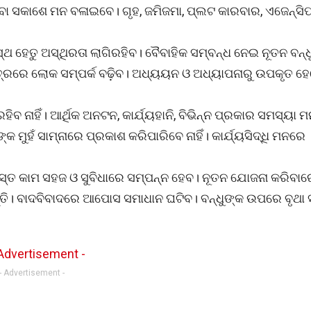
ା ସକାଶେ ମନ ବଳାଇବେ। ଗୃହ, ଜମିଜମା, ପ୍ଲଟ କାରବାର, ଏଜେନ୍ସିପ୍
 ହେତୁ ଅସ୍ଥିରତା ଲାଗିରହିବ। ବୈବାହିକ ସମ୍ବନ୍ଧ ନେଇ ନୂତନ ବନ୍ଧ
ଷେତ୍ରରେ ଲୋକ ସମ୍ପର୍କ ବଢ଼ିବ। ଅଧ୍ୟୟନ ଓ ଅଧ୍ୟାପନାରୁ ଉପକୃତ ହ
ହିବ ନାହିଁ। ଆର୍ଥିକ ଅନଟନ, କାର୍ଯ୍ୟହାନି, ବିଭିନ୍ନ ପ୍ରକାର ସମସ୍ୟା ମ
କ ମୁହଁ ସାମ୍ନାରେ ପ୍ରକାଶ କରିପାରିବେ ନାହିଁ। କାର୍ଯ୍ୟସିଦ୍ଧି ମନରେ
ମସ୍ତ କାମ ସହଜ ଓ ସୁବିଧାରେ ସମ୍ପନ୍ନ ହେବ। ନୂତନ ଯୋଜନା କରିବା
ି। ବାଦବିବାଦରେ ଆପୋସ ସମାଧାନ ଘଟିବ। ବନ୍ଧୁଙ୍କ ଉପରେ ବୃଥା 
- Advertisement -