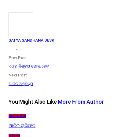
SATYA SANDHANA DESK
Prev Post
ଏଥର ନିଶ୍ଚୟ ପୋଲ ହେବ
Next Post
ଆଜିର ଅନୁଚିନ୍ତା
You Might Also Like
More From Author
ଜୀବନଚର୍ଯ୍ୟା
ଆଜିର ରାଶିଫଳ
ରାଶିଫଳ