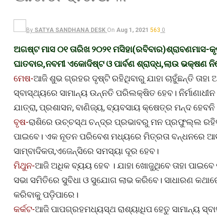
By
SATYA SANDHANA DESK
On
Aug 1, 2021
563
0
ଅଗଷ୍ଟ ମାସ ୦୧ ତାରିଖ ୨୦୨୧ ମସିହା(ରବିବାର)ଶ୍ରାବଣମାସ-କୃ
ଘାତବାର,ନବମୀ ଏକୋଦିଷ୍ଟ ଓ ପାର୍ବଣ ଶ୍ରାଦ୍ଧ,ଲାଉ ଭକ୍ଷଣ ନି
ମେଷ-
ଆଜି ଶୁଭ ଗ୍ରହର ଦୃଷ୍ଟି ରହିଥିବାରୁ ଯାହା ଚାହୁଁଛନ୍ତି
ସ୍ବାସ୍ଥ୍ୟରେ ସାମାନ୍ୟ ଉନ୍ନତି ପରିଲକ୍ଷିତ ହେବ। ନିର୍ମାଣାଧ
ଯାତ୍ରା, ପ୍ରଶାସନ, ବାଣିଜ୍ୟ, ବ୍ୟବସାୟ କ୍ଷେତ୍ର ମନ୍ଦ ହେବନି
ବୃଷ-
ରାଶିରେ ଉଚ୍ଚସ୍ଥ ଚନ୍ଦ୍ର ପ୍ରଭାବରୁ ମନ ପ୍ରଫୁଲ୍ଲ ରହି
ପାଇବେ। ଏକ ନୂତନ ପରିବେଶ ମଧ୍ୟରେ ମିତ୍ରତା ବନ୍ଧନରେ ଆବଦ୍ଧ 
ସାମ୍ବାଦିକତା,ଏଜେନ୍ସିରେ ସମସ୍ୟା ଦୂର ହେବ।
ମିଥୁନ-
ଆଜି ଅଧିକ ବ୍ୟୟ ହେବ । ଯାହା ଖୋଜୁଥିବେ ତାହା ପାଇବେ ନାହ
ସଭା ସମିତିରେ ସୁବିଧା ଓ ସୁଯୋଗ ଲାଭ କରିବେ। ସାଧାରଣ କଥାରେ ଯ
କରିବାକୁ ପଡ଼ିପାରେ।
କର୍କଟ-
ଆଜି ପାପଗ୍ରହମଧ୍ୟସ୍ଥ ରାଶ୍ୟାଧିପ ହେତୁ ସାମାନ୍ୟ ସ୍ବ