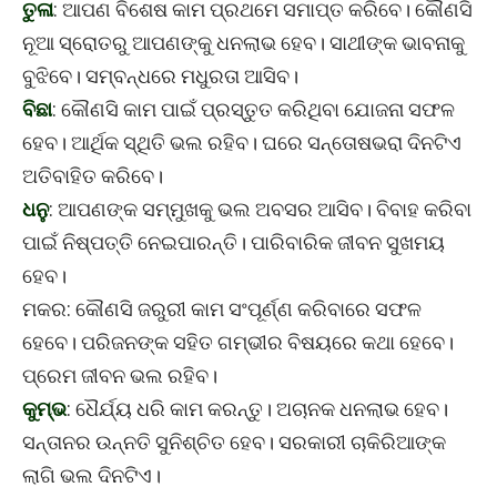
ତୁଳା
: ଆପଣ ବିଶେଷ କାମ ପ୍ରଥମେ ସମାପ୍ତ କରିବେ। କୌଣସି
ନୂଆ ସ୍ରୋତରୁ ଆପଣଙ୍କୁ ଧନଲାଭ ହେବ। ସାଥୀଙ୍କ ଭାବନାକୁ
ବୁଝିବେ। ସମ୍ବନ୍ଧରେ ମଧୁରତା ଆସିବ।
ବିଛା
: କୌଣସି କାମ ପାଇଁ ପ୍ରସ୍ତୁତ କରିଥିବା ଯୋଜନା ସଫଳ
ହେବ। ଆର୍ଥିକ ସ୍ଥିତି ଭଲ ରହିବ। ଘରେ ସନ୍ତୋଷଭରା ଦିନଟିଏ
ଅତିବାହିତ କରିବେ।
ଧନୁ
: ଆପଣଙ୍କ ସମ୍ମୁଖକୁ ଭଲ ଅବସର ଆସିବ। ବିବାହ କରିବା
ପାଇଁ ନିଷ୍ପତ୍ତି ନେଇପାରନ୍ତି। ପାରିବାରିକ ଜୀବନ ସୁଖମୟ
ହେବ।
ମକର: କୌଣସି ଜରୁରୀ କାମ ସଂପୂର୍ଣ୍ଣ କରିବାରେ ସଫଳ
ହେବେ। ପରିଜନଙ୍କ ସହିତ ଗମ୍ଭୀର ବିଷୟରେ କଥା ହେବେ।
ପ୍ରେମ ଜୀବନ ଭଲ ରହିବ।
କୁମ୍ଭ
: ଧୈର୍ଯ୍ୟ ଧରି କାମ କରନ୍ତୁ। ଅଚାନକ ଧନଲାଭ ହେବ।
ସନ୍ତାନର ଉନ୍ନତି ସୁନିଶ୍ଚିତ ହେବ। ସରକାରୀ ଚାକିରିଆଙ୍କ
ଲାଗି ଭଲ ଦିନଟିଏ।