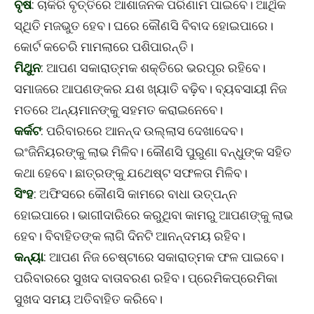
ବୃଷ
: ଚାକିରି ବୃତ୍ତିରେ ଆଶାଜନକ ପରିଣାମ ପାଇବେ। ଆର୍ଥିକ
ସ୍ଥିତି ମଜଭୁତ ହେବ। ଘରେ କୌଣସି ବିବାଦ ହୋଇପାରେ।
କୋର୍ଟ କଚେରି ମାମଲାରେ ପଶିପାରନ୍ତି।
ମିଥୁନ
: ଆପଣ ସକାରାତ୍ମକ ଶକ୍ତିରେ ଭରପୂର ରହିବେ।
ସମାଜରେ ଆପଣଙ୍କର ଯଶ ଖ୍ୟାତି ବଢ଼ିବ। ବ୍ୟବସାୟୀ ନିଜ
ମତରେ ଅନ୍ୟମାନଙ୍କୁ ସହମତ କରାଇନେବେ।
କର୍କଟ
: ପରିବାରରେ ଆନନ୍ଦ ଉଲ୍ଲାସ ଦେଖାଦେବ।
ଇଂଜିନିୟରଙ୍କୁ ଲାଭ ମିଳିବ। କୌଣସି ପୁରୁଣା ବନ୍ଧୁଙ୍କ ସହିତ
କଥା ହେବେ। ଛାତ୍ରଙ୍କୁ ଯଥେଷ୍ଟ ସଫଳତା ମିଳିବ।
ସିଂହ
: ଅଫିସରେ କୌଣସି କାମରେ ବାଧା ଉତ୍ପନ୍ନ
ହୋଇପାରେ। ଭାଗୀଦାରିରେ କରୁଥିବା କାମରୁ ଆପଣଙ୍କୁ ଲାଭ
ହେବ। ବିବାହିତଙ୍କ ଲାଗି ଦିନଟି ଆନନ୍ଦମୟ ରହିବ।
କନ୍ୟା
: ଆପଣ ନିଜ ଚେଷ୍ଟାରେ ସକାରାତ୍ମକ ଫଳ ପାଇବେ।
ପରିବାରରେ ସୁଖଦ ବାତାବରଣ ରହିବ। ପ୍ରେମିକପ୍ରେମିକା
ସୁଖଦ ସମୟ ଅତିବାହିତ କରିବେ।