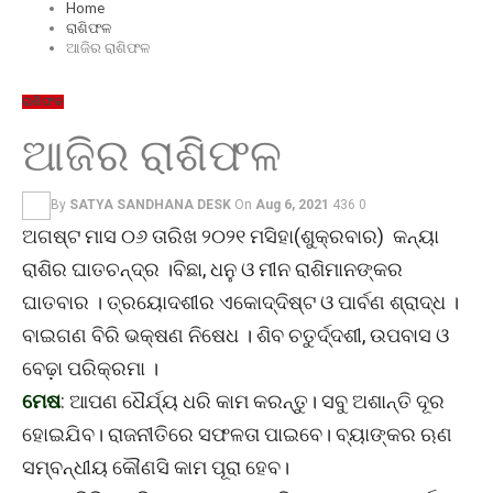
Home
ରାଶିଫଳ
ଆଜିର ରାଶିଫଳ
ରାଶିଫଳ
ଆଜିର ରାଶିଫଳ
By
SATYA SANDHANA DESK
On
Aug 6, 2021
436
0
ଅଗଷ୍ଟ ମାସ ୦୬ ତାରିଖ ୨୦୨୧ ମସିହା(ଶୁକ୍ରବାର) କନ୍ୟା
ରାଶିର ଘାତଚନ୍ଦ୍ର ।ବିଛା, ଧନୁ ଓ ମୀନ ରାଶିମାନଙ୍କର
ଘାତବାର । ତ୍ରୟୋଦଶୀର ଏକୋଦ୍ଦିଷ୍ଟ ଓ ପାର୍ବଣ ଶ୍ରାଦ୍ଧ ।
ବାଇଗଣ ବିରି ଭକ୍ଷଣ ନିଷେଧ । ଶିବ ଚତୁର୍ଦ୍ଦଶୀ, ଉପବାସ ଓ
ବେଢ଼ା ପରିକ୍ରମା ।
ମେଷ
: ଆପଣ ଧୈର୍ଯ୍ୟ ଧରି କାମ କରନ୍ତୁ। ସବୁ ଅଶାନ୍ତି ଦୂର
ହୋଇଯିବ। ରାଜନୀତିରେ ସଫଳତା ପାଇବେ। ବ୍ୟାଙ୍କର ଋଣ
ସମ୍ବନ୍ଧୀୟ କୌଣସି କାମ ପୂରା ହେବ।