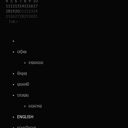
4
5
6
7
8
9
10
11
12
13
14
15
16
17
18
19
20
21
22
23
24
25
26
27
28
29
30
31
Feb »
ଓଡ଼ିଶା
ମହାନଗର
ଜିଲ୍ଲା
ରାଜନୀତି
ଅପରାଧ
ଘୋଟାଲା
ENGLISH
ଦେଶ ବିଦେଶ