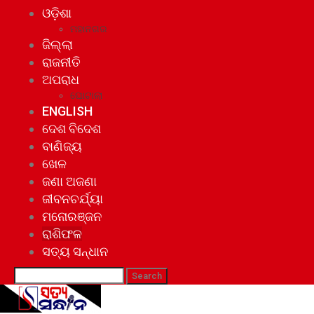
ଓଡ଼ିଶା
ମହାନଗର
ଜିଲ୍ଲା
ରାଜନୀତି
ଅପରାଧ
ଘୋଟାଲା
ENGLISH
ଦେଶ ବିଦେଶ
ବାଣିଜ୍ୟ
ଖେଳ
ଜଣା ଅଜଣା
ଜୀବନଚର୍ଯ୍ୟା
ମନୋରଞ୍ଜନ
ରାଶିଫଳ
ସତ୍ୟ ସନ୍ଧାନ