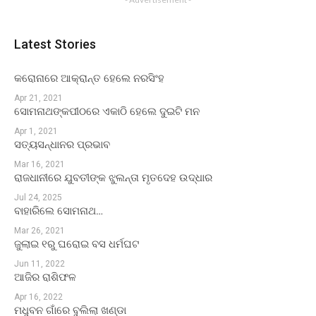
Latest Stories
କରୋନାରେ ଆକ୍ରାନ୍ତ ହେଲେ ନରସିଂହ
Apr 21, 2021
ସୋମନାଥଙ୍କପୀଠରେ ଏକାଠି ହେଲେ ଦୁଇଟି ମନ
Apr 1, 2021
ସତ୍ୟସନ୍ଧାନର ପ୍ରଭାବ
Mar 16, 2021
ରାଜଧାନୀରେ ଯୁବତୀଙ୍କ ଝୁଲନ୍ତା ମୃତଦେହ ଉଦ୍ଧାର
Jul 24, 2025
ବାହାରିଲେ ସୋମନାଥ…
Mar 26, 2021
ଜୁଲାଇ ୧ରୁ ଘରୋଇ ବସ ଧର୍ମଘଟ
Jun 11, 2022
ଆଜିର ରାଶିଫଳ
Apr 16, 2022
ମଧୁବନ ଗାଁରେ ବୁଲିଲା ଖଣ୍ଡା