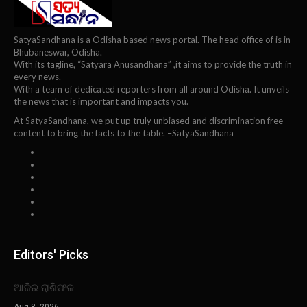
SatyaSandhana is a Odisha based news portal. The head office of is in
Bhubaneswar, Odisha.
With its tagline, “Satyara Anusandhana” ,it aims to provide the truth in
every news.
With a team of dedicated reporters from all around Odisha. It unveils
the news that is important and impacts you.
At SatyaSandhana, we put up truly unbiased and discrimination free
content to bring the facts to the table. –SatyaSandhana
Editors' Picks
ଆଜିର ରାଶିଫଳ
Aug 8, 2026