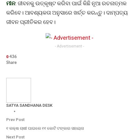
ମୀନ
: ଜୀବନକୁ ଉତ୍କୃଷ୍ଟ କରିବା ପାଇଁ କିଛି ନୂଆ ରଚନାତ୍ମକ
କରିବେ। ଆବଶ୍ୟକତା ଅନୁସାରେ ଖର୍ଚ୍ଚ କରନ୍ତୁ। ଦାମ୍ପତ୍ୟ
ଜୀବନ ପ୍ରୀତିକର ହେବ।
- Advertisement -
436
0
Share
SATYA SANDHANA DESK
Prev Post
୧ ଲକ୍ଷ ଚାଷୀ ପାଇଲେ ୧୧ କୋଟି ଟଙ୍କାର ସହାୟତା
Next Post