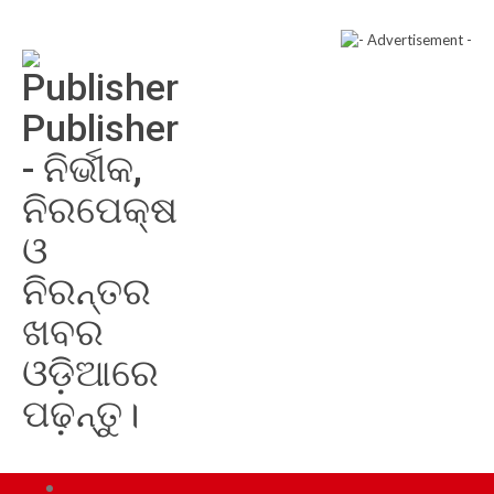
Publisher
- ନିର୍ଭୀକ,
ନିରପେକ୍ଷ
ଓ
ନିରନ୍ତର
ଖବର
ଓଡ଼ିଆରେ
ପଢ଼ନ୍ତୁ।