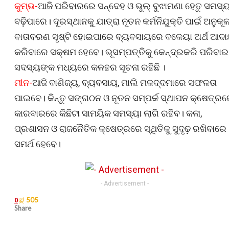
କୁମ୍ଭ-
ଆଜି ପରିବାରରେ ସନ୍ଦେହ ଓ ଭୁଲ୍‌ ବୁଝାମଣା ହେତୁ ସମସ୍ୟ
ବଢ଼ିପାରେ। ଦୂରସ୍ଥାନକୁ ଯାତ୍ରା ନୂତନ କର୍ମନିଯୁକ୍ତି ପାଇଁ ଅନୁକୂ
ବାତାବରଣ ସୃଷ୍ଟି ହୋଇପାରେ ବ୍ୟବସାୟରେ ବକେୟା ଅର୍ଥ ଆଦ
କରିବାରେ ସକ୍ଷମ ହେବେ। ଭୂସମ୍ପତ୍ତିକୁ କେନ୍ଦ୍ରକରି ପରିବାର
ସଦସ୍ୟଙ୍କ ମଧ୍ୟରେ କଳହର ସୂଚନା ରହିଛି ।
ମୀନ-
ଆଜି ବାଣିଜ୍ୟ, ବ୍ୟବସାୟ, ମାଲି ମକଦ୍ଦମାରେ ସଫଳତା
ପାଇବେ। କିନ୍ତୁ ସଙ୍ଗଠନ ଓ ନୂତନ ସମ୍ପର୍କ ସ୍ଥାପନ କ୍ଷେତ୍ର
କାରବାରରେ କିଛିଟା ସାମୟିକ ସମସ୍ୟା ଲାଗି ରହିବ। କଳା,
ପ୍ରଶାସନ ଓ ରାଜନୈତିକ କ୍ଷେତ୍ରରେ ସ୍ଥିତିକୁ ସୁଦୃଢ଼ ରଖିବାରେ
ସମର୍ଥ ହେବେ।
- Advertisement -
505
0
Share