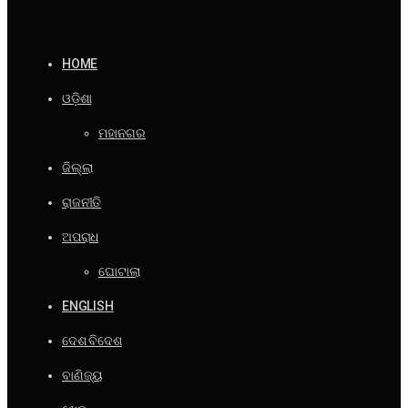
HOME
ଓଡ଼ିଶା
ମହାନଗର
ଜିଲ୍ଲା
ରାଜନୀତି
ଅପରାଧ
ଘୋଟାଲା
ENGLISH
ଦେଶ ବିଦେଶ
ବାଣିଜ୍ୟ