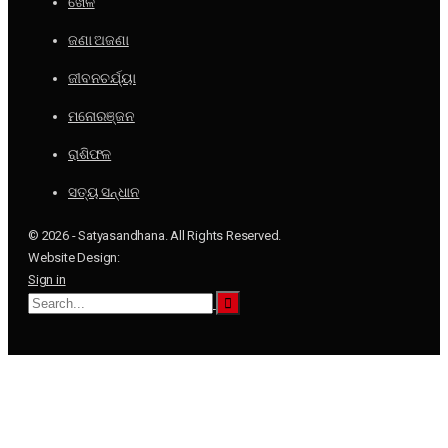
ଖେଳ
ଜଣା ଅଜଣା
ଜୀବନଚର୍ଯ୍ୟା
ମନୋରଞ୍ଜନ
ରାଶିଫଳ
ସତ୍ୟ ସନ୍ଧାନ
© 2026 - Satyasandhana. All Rights Reserved.
Website Design:
Sign in