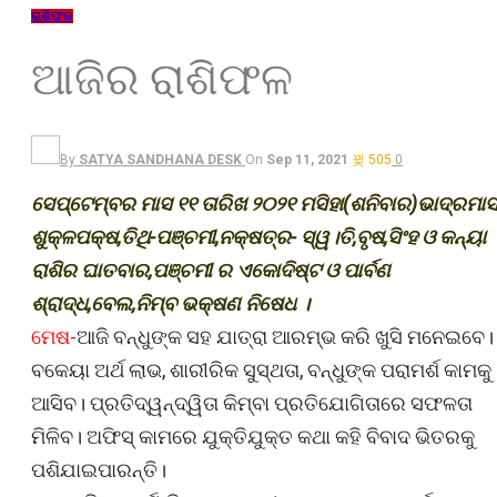
ରାଶିଫଳ
ଆଜିର ରାଶିଫଳ
By
SATYA SANDHANA DESK
On
Sep 11, 2021
505
0
ସେପ୍ଟେମ୍ବର ମାସ ୧୧ ତାରିଖ ୨୦୨୧ ମସିହା(ଶନିବାର)ଭାଦ୍ରମାସ
ଶୁକ୍ଳପକ୍ଷ,ତିଥି-ପଞ୍ଚମୀ,ନକ୍ଷତ୍ର- ସ୍ୱ।ତି,ବୃଷ,ସିଂହ ଓ କନ୍ୟା
ରାଶିର ଘାତବାର,ପଞ୍ଚମୀ ର ଏକୋଦିଷ୍ଟ ଓ ପାର୍ବଣ
ଶ୍ରାଦ୍ଧ,ବେଲ,ନିମ୍ବ ଭକ୍ଷଣ ନିଷେଧ ।
ମେଷ-
ଆଜି ବନ୍ଧୁଙ୍କ ସହ ଯାତ୍ରା ଆରମ୍ଭ କରି ଖୁସି ମନେଇବେ।
ବକେୟା ଅର୍ଥ ଲାଭ, ଶାରୀରିକ ସୁସ୍ଥତା, ବନ୍ଧୁଙ୍କ ପରାମର୍ଶ କାମକୁ
ଆସିବ। ପ୍ରତିଦ୍ୱନ୍ଦ୍ୱିତା କିମ୍ବା ପ୍ରତିଯୋଗିତାରେ ସଫଳତା
ମିଳିବ। ଅଫିସ୍‌ କାମରେ ଯୁକ୍ତିଯୁକ୍ତ କଥା କହି ବିବାଦ ଭିତରକୁ
ପଶିଯାଇପାରନ୍ତି।