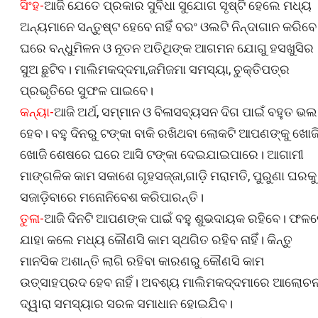
ସିଂହ-
ଆଜି ଯେତେ ପ୍ରକାର ସୁବିଧା ସୁଯୋଗ ସୃଷ୍ଟି ହେଲେ ମଧ୍ୟ
ଅନ୍ୟମାନେ ସନ୍ତୁଷ୍ଟ ହେବେ ନାହିଁ ବରଂ ଓଲଟି ନିନ୍ଦାଗାନ କରିବେ
ଘରେ ବନ୍ଧୁମିଳନ ଓ ନୂତନ ଅତିଥିଙ୍କ ଆଗମନ ଯୋଗୁ ହସଖୁସିର
ସୁଅ ଛୁଟିବ। ମାଲିମକଦ୍ଦମା,ଜମିଜମା ସମସ୍ୟା, ଚୁକ୍ତିପତ୍ର
ପ୍ରଭୃତିରେ ସୁଫଳ ପାଇବେ।
କନ୍ୟା-
ଆଜି ଅର୍ଥ, ସମ୍ମାନ ଓ ବିଳାସବ୍ୟସନ ଦିଗ ପାଇଁ ବହୁତ ଭଲ
ହେବ। ବହୁ ଦିନରୁ ଟଙ୍କା ବାକି ରଖିଥବା ଲୋକଟି ଆପଣଙ୍କୁ ଖୋଜ
ଖୋଜି ଶେଷରେ ଘରେ ଆସି ଟଙ୍କା ଦେଇଯାଇପାରେ। ଆଗାମୀ
ମାଙ୍ଗଳିକ କାମ ସକାଶେ ଗୃହସଜ୍ଜା,ଗାଡ଼ି ମରାମତି, ପୁରୁଣା ଘରକୁ
ସଜାଡ଼ିବାରେ ମନୋନିବେଶ କରିପାରନ୍ତି।
ତୁଳା-
ଆଜି ଦିନଟି ଆପଣଙ୍କ ପାଇଁ ବହୁ ଶୁଭଦାୟକ ରହିବେ। ଫଳ
ଯାହା କଲେ ମଧ୍ୟ କୌଣସି କାମ ସ୍ଥଗିତ ରହିବ ନାହିଁ। କିନ୍ତୁ
ମାନସିକ ଅଶାନ୍ତି ଲାଗି ରହିବା କାରଣରୁ କୌଣସି କାମ
ଉତ୍ସାହପ୍ରଦ ହେବ ନାହିଁ। ଅବଶ୍ୟ ମାଲିମକଦ୍ଦମାରେ ଆଲୋଚନ
ଦ୍ୱାରା ସମସ୍ୟାର ସରଳ ସମାଧାନ ହୋଇଯିବ।