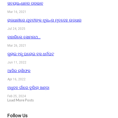
ସତ୍ୟସନ୍ଧାନର ପ୍ରଭାବ
Mar 16, 2021
ରାଜଧାନୀରେ ଯୁବତୀଙ୍କ ଝୁଲନ୍ତା ମୃତଦେହ ଉଦ୍ଧାର
Jul 24, 2025
ବାହାରିଲେ ସୋମନାଥ…
Mar 26, 2021
ଜୁଲାଇ ୧ରୁ ଘରୋଇ ବସ ଧର୍ମଘଟ
Jun 11, 2022
ଆଜିର ରାଶିଫଳ
Apr 16, 2022
ମଧୁବନ ଗାଁରେ ବୁଲିଲା ଖଣ୍ଡା
Feb 25, 2024
Load More Posts
Follow Us