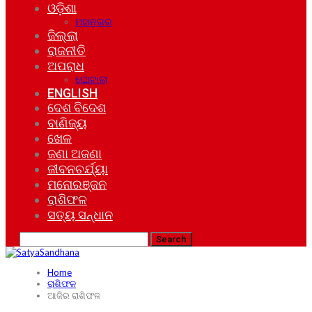
ଓଡ଼ିଶା
ମହାନଗର
ଜିଲ୍ଲା
ରାଜନୀତି
ଅପରାଧ
ଘୋଟାଲା
ENGLISH
ଦେଶ ବିଦେଶ
ବାଣିଜ୍ୟ
ଖେଳ
ଜଣା ଅଜଣା
ଜୀବନଚର୍ଯ୍ୟା
ମନୋରଞ୍ଜନ
ରାଶିଫଳ
ସତ୍ୟ ସନ୍ଧାନ
Home
ରାଶିଫଳ
ଆଜିର ରାଶିଫଳ