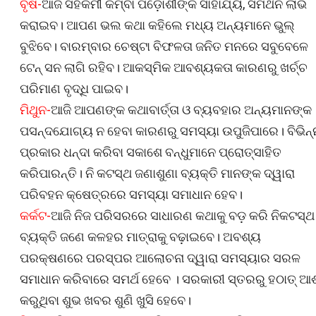
ବୃଷ-
ଆଜି ସହକର୍ମୀ କିମ୍ବା ପଡ଼ୋଶୀଙ୍କ ସାହାଯ୍ୟ, ସମର୍ଥନ ଲାଭ
କରାଇବ। ଆପଣ ଭଲ କଥା କହିଲେ ମଧ୍ୟ ଅନ୍ୟମାନେ ଭୁଲ୍‌
ବୁଝିବେ। ବାରମ୍ବାର ଚେଷ୍ଟା ବିଫଳତା ଜନିତ ମନରେ ସବୁବେଳେ
ଟେନ୍‌ ସନ ଲାଗି ରହିବ। ଆକସ୍ମିକ ଆବଶ୍ୟକତା କାରଣରୁ ଖର୍ଚ୍ଚ
ପରିମାଣ ବୃଦ୍ଧି ପାଇବ।
ମିଥୁନ-
ଆଜି ଆପଣଙ୍କ କଥାବାର୍ତ୍ତା ଓ ବ୍ୟବହାର ଅନ୍ୟମାନଙ୍କ
ପସନ୍ଦଯୋଗ୍ୟ ନ ହେବା କାରଣରୁ ସମସ୍ୟା ଉପୁଜିପାରେ। ବିଭିନ୍
ପ୍ରକାର ଧନ୍ଦା କରିବା ସକାଶେ ବନ୍ଧୁମାନେ ପ୍ରୋତ୍ସାହିତ
କରିପାରନ୍ତି। ନି କଟସ୍ଥ ଜଣାଶୁଣା ବ୍ୟକ୍ତି ମାନଙ୍କ ଦ୍ୱାରା
ପରିବହନ କ୍ଷେତ୍ରରେ ସମସ୍ୟା ସମାଧାନ ହେବ।
କର୍କଟ-
ଆଜି ନିଜ ପରିସରରେ ସାଧାରଣ କଥାକୁ ବଡ଼ କରି ନିକଟସ୍ଥ
ବ୍ୟକ୍ତି ଜଣେ କଳହର ମାତ୍ରାକୁ ବଢ଼ାଇବେ। ଅବଶ୍ୟ
ପରକ୍ଷଣରେ ପରସ୍ପର ଆଲୋଚନା ଦ୍ୱାରା ସମସ୍ୟାର ସରଳ
ସମାଧାନ କରିବାରେ ସମର୍ଥ ହେବେ । ସରକାରୀ ସ୍ତରରୁ ହଠାତ୍‌ ଆ
କରୁଥିବା ଶୁଭ ଖବର ଶୁଣି ଖୁସି ହେବେ।