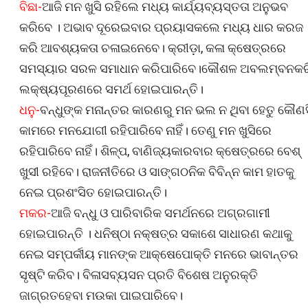
ବିଛା-
ଆଜି ମନ ଖୁସି ରହିଲେ ମଧ୍ୟ କାର୍ଯ୍ୟବ୍ୟସ୍ତତା ଅନୁଭବ
କରିବେ । ଅଭାବ ଦୂରେଇବାର ପ୍ରୟାସକଲେ ମଧ୍ୟ ଧାର କରଜ
କରି ଆବଶ୍ୟକତା ଚଳାଇନେବେ। କ୍ରୀଡ଼ା, କଳା କ୍ଷେତ୍ରରେ
ସମସ୍ୟାର ସରଳ ସମାଧାନ କରିପାରିବେ।କୌଶଳ ଅବଲମ୍ବନକର
ଲକ୍ଷ୍ୟପୂରଣରେ ସମର୍ଥ ହୋଇପାରନ୍ତି।
ଧନୁ-
ବନ୍ଧୁଙ୍କ ମନାନ୍ତର କାରଣରୁ ମନ ଭଲ ନ ଥିବା ହେତୁ କୌଣସ
କାମରେ ମନଯୋଗୀ ରହିପାରିବେ ନାହିଁ। ତେଣୁ ମନ ଖୁସିରେ
ରହିପାରିବେ ନାହିଁ। ଶିଳ୍ପ, ବାଣିଜ୍ୟକାରବାର କ୍ଷେତ୍ରରେ ବେଶ୍‌
ଖୁସୀ ରହିବେ। ରାଜନୀତିରେ ଓ ସାଙ୍ଗଠନିକ ବିବିନ୍ନ କାମ ହାତକୁ
ନେଇ ପ୍ରଶଂସିତ ହୋଇପାରନ୍ତି।
ମକର-
ଆଜି ବନ୍ଧୁ ଓ ପାରିବାରିକ ସମର୍ଥନରେ ଅଗ୍ରଗାମୀ
ହୋଇପାରନ୍ତି । ଧନିଷ୍ଠା ନକ୍ଷତ୍ର ସକାଶେ ସାଧାରଣ କଥାକୁ
ନେଇ ସମ୍ପର୍କୀୟ ମାନଙ୍କ ଆକ୍ଷେପୋକ୍ତି ମନରେ ଭାବାନ୍ତର
ସୃଷ୍ଟି କରିବ। ବିଳାସବ୍ୟସନ ପ୍ରତି ବିଶେଷ ଅନୁରକ୍ତି
ଜାଗ୍ରତହେବା ମଉକା ପାଇପାରିବେ।