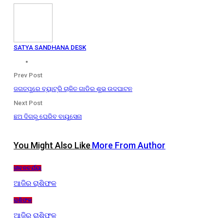
SATYA SANDHANA DESK
Prev Post
ଜଗତପୁରେ ବ୍ୟାଟ୍ରି ଚାଳିତ ଗାଡିର ଶୁଭ ଉଦଘାଟନ
Next Post
ଛଅ ଦିଗରୁ ଘେରିବ ବାୟୁସେନା
You Might Also Like
More From Author
ଜୀବନଚର୍ଯ୍ୟା
ଆଜିର ରାଶିଫଳ
ରାଶିଫଳ
ଆଜିର ରାଶିଫଳ