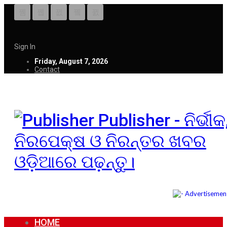
Sign In
Friday, August 7, 2026
Contact
Publisher - ନିର୍ଭୀକ
ନିରପେକ୍ଷ ଓ ନିରନ୍ତର ଖବର
ଓଡ଼ିଆରେ ପଢ଼ନ୍ତୁ।
HOME