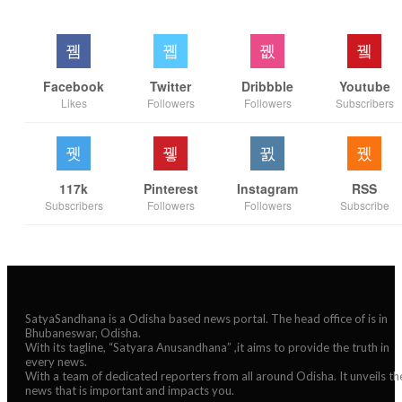
Facebook
Twitter
Dribbble
Youtube
Likes
Followers
Followers
Subscribers
117k
Pinterest
Instagram
RSS
Subscribers
Followers
Followers
Subscribe
SatyaSandhana is a Odisha based news portal. The head office of is in
Bhubaneswar, Odisha.
With its tagline, “Satyara Anusandhana” ,it aims to provide the truth in
every news.
With a team of dedicated reporters from all around Odisha. It unveils th
news that is important and impacts you.