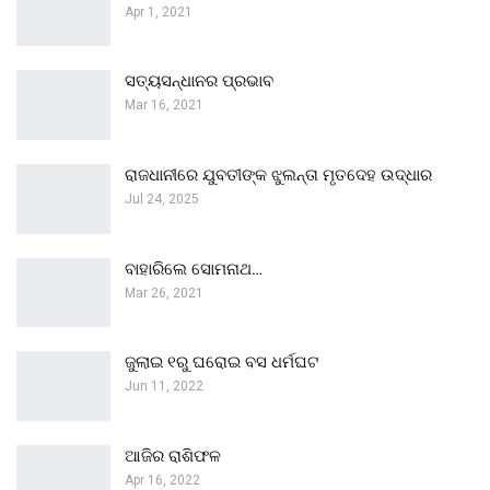
Apr 1, 2021
ସତ୍ୟସନ୍ଧାନର ପ୍ରଭାବ
Mar 16, 2021
ରାଜଧାନୀରେ ଯୁବତୀଙ୍କ ଝୁଲନ୍ତା ମୃତଦେହ ଉଦ୍ଧାର
Jul 24, 2025
ବାହାରିଲେ ସୋମନାଥ…
Mar 26, 2021
ଜୁଲାଇ ୧ରୁ ଘରୋଇ ବସ ଧର୍ମଘଟ
Jun 11, 2022
ଆଜିର ରାଶିଫଳ
Apr 16, 2022