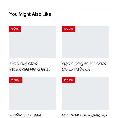
You Might Also Like
ଓଡ଼ିଶା
ଅପରାଧ
ଆଇନ ମନ୍ତ୍ରୀଙ୍କ
ସ୍କୁଟି ଚାଳକକୁ ରୋକି ମନିପ୍ରସ
ବାସଭବନରେ ନାଗ ଓ ଢମଣା
ଛଡାଇବା ଅଭିଯୋଗ
ଅପରାଧ
ଅପରାଧ
ନାବାଳିକାକୁ ଅପହରଣ
ଭୂତ ବଙ୍ଗଳାରେ ଡରାଇଲା ଭୂତ