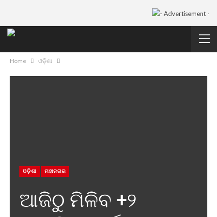
Home
ଓଡ଼ିଶା
ଓଡ଼ିଶା
ମହାନଗର
ଆଜିଠୁ ମିଳିବ +୨