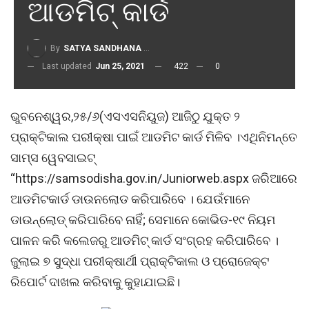
ଆଡମିଟ୍ କାର୍ଡ
By
SATYA SANDHANA DESK
Last updated
Jun 25, 2021
422
0
ଭୁବନେଶ୍ୱର,୨୫/୬(ଏସଏସନିୟୁଜ) ଆଜିଠୁ ଯୁକ୍ତ ୨
ପ୍ରାକ୍ଟିକାଲ ପରୀକ୍ଷା ପାଇଁ ଆଡମିଟ କାର୍ଡ ମିଳିବ ।ଏଥିନିମନ୍ତେ
ସାମ୍ସ ୱେବସାଇଟ୍
‘‘https://samsodisha.gov.in/Juniorweb.aspx ଜରିଆରେ
ଆଡମିଟକାର୍ଡ ଡାଉନଲୋଡ କରିପାରିବେ । ଯେଉଁମାନେ
ଡାଉନ୍‌ଲୋଡ୍ କରିପାରିବେ ନାହିଁ; ସେମାନେ କୋଭିଡ-୧୯ ନିୟମ
ପାଳନ କରି କଲେଜରୁ ଆଡମିଟ୍ କାର୍ଡ ସଂଗ୍ରହ କରିପାରିବେ ।
ଜୁଲାଇ ୭ ସୁଦ୍ଧା ପରୀକ୍ଷାର୍ଥୀ ପ୍ରାକ୍ଟିକାଲ ଓ ପ୍ରୋଜେକ୍ଟ
ରିପୋର୍ଟ ଦାଖଲ କରିବାକୁ କୁହାଯାଇଛି।