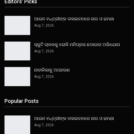
Editors' Picks
ଆଇନ ମନ୍ତ୍ରୀଙ୍କ ବାସଭବନରେ ନାଗ ଓ ଢମଣା
Aug 7, 2026
ସ୍କୁଟି ଚାଳକକୁ ରୋକି ମନିପ୍ରସ ଛଡାଇବା ଅଭିଯୋଗ
Aug 7, 2026
ନାବାଳିକାକୁ ଅପହରଣ
Aug 7, 2026
Popular Posts
ଆଇନ ମନ୍ତ୍ରୀଙ୍କ ବାସଭବନରେ ନାଗ ଓ ଢମଣା
Aug 7, 2026