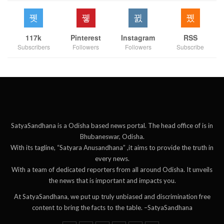
117k
Pinterest
Instagram
RSS
Subscribers
Followers
Followers
Subscribe
SatyaSandhana is a Odisha based news portal. The head office of is in
Bhubaneswar, Odisha.
With its tagline, “Satyara Anusandhana” ,it aims to provide the truth in
every news.
With a team of dedicated reporters from all around Odisha. It unveils
the news that is important and impacts you.
At SatyaSandhana, we put up truly unbiased and discrimination free
content to bring the facts to the table. –SatyaSandhana