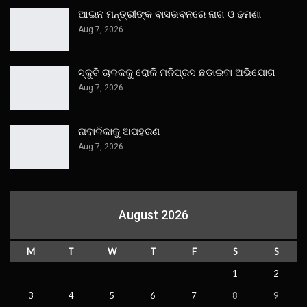
ଆଇନ ମନ୍ତ୍ରୀଙ୍କ ବାସଭବନରେ ନାଗ ଓ ଢମଣା
Aug 7, 2026
ସ୍କୁଟି ଚାଳକକୁ ରୋକି ମନିପ୍ରସ ଛଡାଇବା ଅଭିଯୋଗ
Aug 7, 2026
ନାବାଳିକାକୁ ଅପହରଣ
Aug 7, 2026
August 2026
M
T
W
T
F
S
S
1
2
3
4
5
6
7
8
9