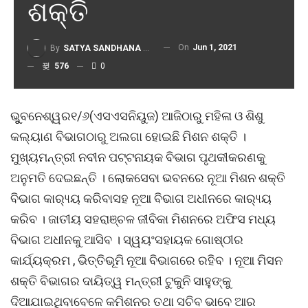
ଶକ୍ତି
On
Jun 1, 2021
By
SATYA SANDHANA DESK
576
0
ଭୁୁବନେଶ୍ୱର୧/୬(ଏସଏସନିୟୁଜ) ଆଜିଠାରୁ ମହିଳା ଓ ଶିଶୁ
କଲ୍ୟାଣ ବିଭାଗଠାରୁ ଅଲଗା ହୋଇଛି ମିଶନ ଶକ୍ତି ।
ମୁଖ୍ୟମନ୍ତ୍ରୀ ନବୀନ ପଟ୍ଟନାୟକ ବିଭାଗ ପୃଥକୀକରଣକୁ
ଅନୁମତି ଦେଇଛନ୍ତି । ଲୋକସେବା ଭବନରେ ନୂଆ ମିଶନ ଶକ୍ତି
ବିଭାଗ କାର‌୍ୟ୍ୟ କରିବାସହ ନୂଆ ବିଭାଗ ଅଧୀନରେ କାର‌୍ୟ୍ୟ
କରିବ । ଜାତୀୟ ସହରାଞ୍ଚଳ ଜୀବିକା ମିଶନରେ ଅଫିସ ମଧ୍ୟ
ବିଭାଗ ଅଧୀନକୁ ଆସିବ । ସ୍ୱୟଂସହାୟକ ଗୋଷ୍ଠୀର
କାର୍ଯ୍ୟକ୍ରମ , ଭିତ୍ତିଭୂମି ନୂଆ ବିଭାଗରେ ରହିବ । ନୂଆ ମିସନ
ଶକ୍ତି ବିଭାଗର ଦାୟିତ୍ୱ ମନ୍ତ୍ରୀ ଟୁକୁନି ସାହୁଙ୍କୁ
ଦିଆଯାଇଥିବାବେଳେ କମିଶନର ତଥା ସଚିବ ଭାବେ ଆର