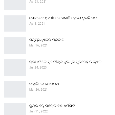
Apr 21, 2021
ସୋମନାଥଙ୍କପୀଠରେ ଏକାଠି ହେଲେ ଦୁଇଟି ମନ
Apr 1, 2021
ସତ୍ୟସନ୍ଧାନର ପ୍ରଭାବ
Mar 16, 2021
ରାଜଧାନୀରେ ଯୁବତୀଙ୍କ ଝୁଲନ୍ତା ମୃତଦେହ ଉଦ୍ଧାର
Jul 24, 2025
ବାହାରିଲେ ସୋମନାଥ…
Mar 26, 2021
ଜୁଲାଇ ୧ରୁ ଘରୋଇ ବସ ଧର୍ମଘଟ
Jun 11, 2022