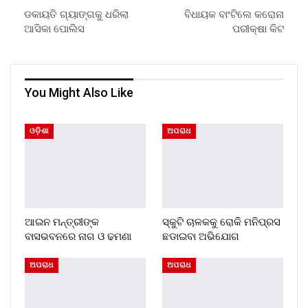
ଡକାୟତି ଗ୍ୟାଙ୍ଗକୁ ଧରିଲା
ବିଧାୟକ ବାଂଟିଲେ କରୋନା
ଆସିକା ପୋଲିସ
ପରୀକ୍ଷା କିଟ
You Might Also Like
ଓଡ଼ିଶା
ଅପରାଧ
ଆଇନ ମନ୍ତ୍ରୀଙ୍କ
ସ୍କୁଟି ଚାଳକକୁ ରୋକି ମନିପ୍ରସ
ବାସଭବନରେ ନାଗ ଓ ଢମଣା
ଛଡାଇବା ଅଭିଯୋଗ
ଅପରାଧ
ଅପରାଧ