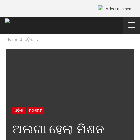
Home
ଓଡ଼ିଶା
ଓଡ଼ିଶା
ମହାନଗର
ଅଲଗା ହେଲା ମିଶନ