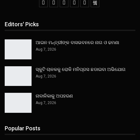
Editors' Picks
ଆଇନ ମନ୍ତ୍ରୀଙ୍କ ବାସଭବନରେ ନାଗ ଓ ଢମଣା
Aug 7, 2026
ସ୍କୁଟି ଚାଳକକୁ ରୋକି ମନିପ୍ରସ ଛଡାଇବା ଅଭିଯୋଗ
Aug 7, 2026
ନାବାଳିକାକୁ ଅପହରଣ
Aug 7, 2026
Popular Posts